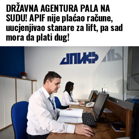
DRŽAVNA AGENTURA PALA NA
SUDU! APIF nije plaćao račune,
uucjenjivao stanare za lift, pa sad
mora da plati dug!
Zbor nerada TE i inertnosti lokalne
samouprave
Dakić navodi da je uzrok ovakvog stanja nerad
Termoelektrane usljed nedostatka uglja, ali i inertnost
lokalne samouprave koja je zakonski obavezna da
organizuje pružanje komunalnih usluga građanima,
uključujući i grijanje.
„Ako već sada vidimo da situacija sa ugljem ne obećava,
te da opština Ugljevik nije preduzela ništa od januara
mjeseca do danas da problem riješi na sistemski način,