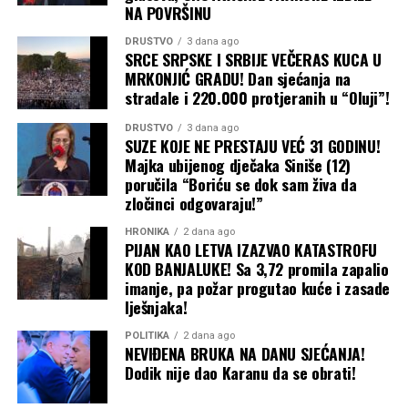
NA POVRŠINU
DRUŠTVO
3 dana ago
SRCE SRPSKE I SRBIJE VEČERAS KUCA U
MRKONJIĆ GRADU! Dan sjećanja na
stradale i 220.000 protjeranih u “Oluji”!
DRUŠTVO
3 dana ago
SUZE KOJE NE PRESTAJU VEĆ 31 GODINU!
Majka ubijenog dječaka Siniše (12)
poručila “Boriću se dok sam živa da
zločinci odgovaraju!”
HRONIKA
2 dana ago
PIJAN KAO LETVA IZAZVAO KATASTROFU
KOD BANJALUKE! Sa 3,72 promila zapalio
imanje, pa požar progutao kuće i zasade
lješnjaka!
POLITIKA
2 dana ago
NEVIĐENA BRUKA NA DANU SJEĆANJA!
Dodik nije dao Karanu da se obrati!