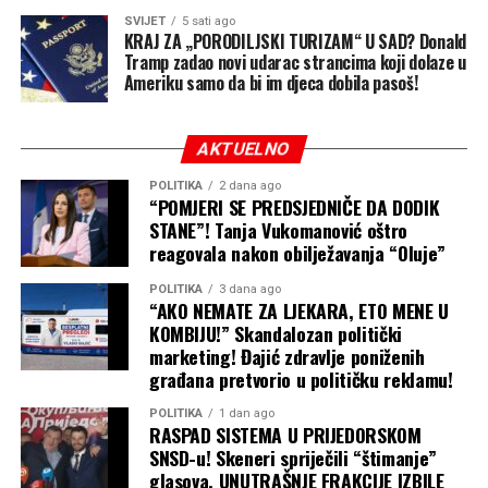
Srpske.
SVIJET
5 sati ago
KRAJ ZA „PORODILJSKI TURIZAM“ U SAD? Donald
Capital
Tramp zadao novi udarac strancima koji dolaze u
Ameriku samo da bi im djeca dobila pasoš!
AKTUELNO
POLITIKA
2 dana ago
“POMJERI SE PREDSJEDNIČE DA DODIK
STANE”! Tanja Vukomanović oštro
reagovala nakon obilježavanja “Oluje”
POLITIKA
3 dana ago
“AKO NEMATE ZA LJEKARA, ETO MENE U
KOMBIJU!” Skandalozan politički
marketing! Đajić zdravlje poniženih
građana pretvorio u političku reklamu!
POLITIKA
1 dan ago
RASPAD SISTEMA U PRIJEDORSKOM
SNSD-u! Skeneri spriječili “štimanje”
glasova, UNUTRAŠNJE FRAKCIJE IZBILE