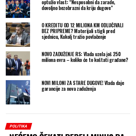
optužio vlast: “Nesposobni da zarade,
dovoljno bezobrazni da kriju dugove”
O KREDITU OD 12 MILIONA KM ODLUČIVALI
BEZ PRIPREME? Materijali stigli pred
sjednicu, Kukolj tražio povlačenje
NOVO ZADUŽENJE RS: Vlada uzela još 250
miliona evra – koliko će to koštati građane?
NOVI MILONI ZA STARE DUGOVE! Vlada daje
garancije za nova zaduženja
POLITIKA