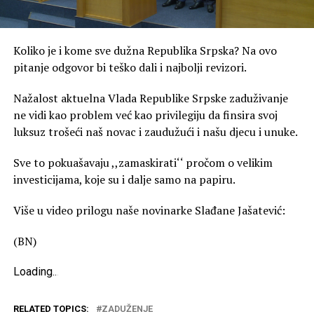
Koliko je i kome sve dužna Republika Srpska? Na ovo
pitanje odgovor bi teško dali i najbolji revizori.
Nažalost aktuelna Vlada Republike Srpske zaduživanje
ne vidi kao problem već kao privilegiju da finsira svoj
luksuz trošeći naš novac i zaudužući i našu djecu i unuke.
Sve to pokuašavaju ,,zamaskirati‘‘ pročom o velikim
investicijama, koje su i dalje samo na papiru.
Više u video prilogu naše novinarke Slađane Jašatević:
(BN)
Loading
.
.
.
RELATED TOPICS:
ZADUŽENJE