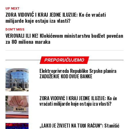
UP NEXT
ZORA VIDOVIĆ I KRAJ JEDNE ILUZIJE: Ko će vraćati
milijarde koje ostaju iza vlasti?
DON'T MISS
VEROVALI ILI NE! Klokićevom ministarstvu budžet povećan
za 80 miliona maraka
PREPORUČUJEMO
Elektroprivreda Republike Srpske planira
ZADUŽENJE KOD DVIJE BANKE
ZORA VIDOVIĆ I KRAJ JEDNE ILUZIJE: Ko će
vraćati milijarde koje ostaju iza vlasti?
„LAKO JE ŽIVJETI NA TUĐI RAČUN“: Stanišić