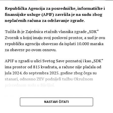
jedino što preostaje jeste da se pomogne građanima da
Republička Agencija za posredničke, informatičke i
problem grijanja rješava svako za sebe. Ne možemo
finansijske usluge (APIF) završila je na sudu zbog
čekati prvi snijeg i minus da bismo razmišljali o grijanju“,
neplaćenih računa za održavanje zgrade.
naglašava Dakić.
Tužila ih je Zajednica etažnih vlasnika zgrade „SDK“
Zvornik u kojoj imaju svoj poslovni prostor, a sud je ovu
republičku agenciju obavezao da isplati 10.000 maraka
za obaveze po ovom osnovu.
APIF u zgradi u ulici Svetog Save poznatoj i kao „SDK“
ima prostor od 815 kvadrata, a račune nije plaćala od
jula 2024. do septembra 2025. godine zbog čega su
stanari, odnosno ZEV podnijeli tužbu Okružnom
privrednom sudu u Bijeljini.
Sud je odlučio u njihovu korist, a presudu je nedavno
potvrdio i Viši privredni sud u Banjaluci čime je postala
NASTAVI ČITATI
pravosnažna.