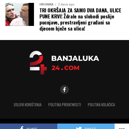
HRONIKA
2 dana ago
TRI OKRŠAJA ZA SAMO DVA DANA, ULICE
PUNE KRVI! Ždrale na slobodi poslije
pucnjave, prestravljeni građani sa
djecom bježe sa ulica!
USLOVI KORIŠTENJA
POLITIKA PRIVATNOSTI
POLITIKA KOLAČIĆA
Copyright © 2025 banjaluka-24.com. Sva prava zadržana