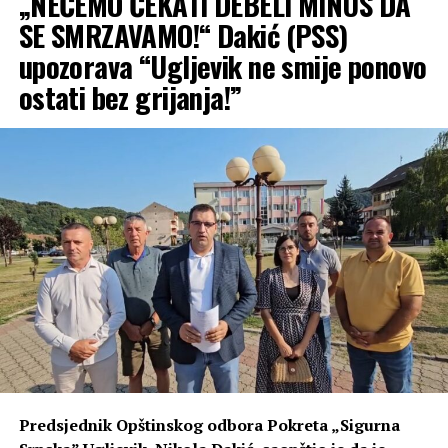
„NEĆEMO ČEKATI DEBELI MINUS DA
SE SMRZAVAMO!“ Dakić (PSS)
upozorava “Ugljevik ne smije ponovo
ostati bez grijanja!”
Predsjednik Opštinskog odbora Pokreta „Sigurna