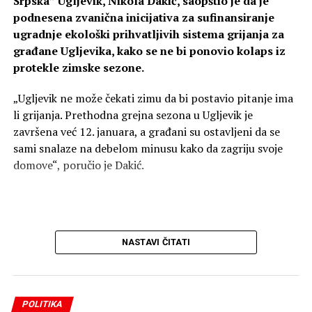
Srpska” Ugljevik, Nikola Dakić, saopštio je da je
podnesena zvanična inicijativa za sufinansiranje
ugradnje ekološki prihvatljivih sistema grijanja za
građane Ugljevika, kako se ne bi ponovio kolaps iz
protekle zimske sezone.
„Ugljevik ne može čekati zimu da bi postavio pitanje ima
li grijanja. Prethodna grejna sezona u Ugljevik je
završena već 12. januara, a građani su ostavljeni da se
sami snalaze na debelom minusu kako da zagriju svoje
domove“, poručio je Dakić.
NASTAVI ČITATI
POLITIKA