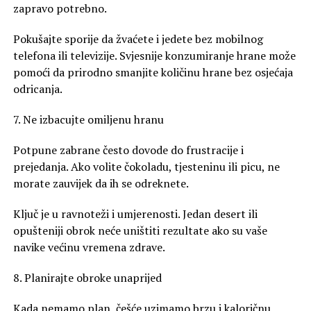
zapravo potrebno.
Pokušajte sporije da žvaćete i jedete bez mobilnog
telefona ili televizije. Svjesnije konzumiranje hrane može
pomoći da prirodno smanjite količinu hrane bez osjećaja
odricanja.
7. Ne izbacujte omiljenu hranu
Potpune zabrane često dovode do frustracije i
prejedanja. Ako volite čokoladu, tjesteninu ili picu, ne
morate zauvijek da ih se odreknete.
Ključ je u ravnoteži i umjerenosti. Jedan desert ili
opušteniji obrok neće uništiti rezultate ako su vaše
navike većinu vremena zdrave.
8. Planirajte obroke unaprijed
Kada nemamo plan, češće uzimamo brzu i kaloričnu