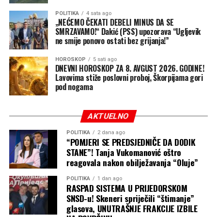
POLITIKA
4 sata ago
„NEĆEMO ČEKATI DEBELI MINUS DA SE
SMRZAVAMO!“ Dakić (PSS) upozorava “Ugljevik
ne smije ponovo ostati bez grijanja!”
HOROSKOP
5 sati ago
DNEVNI HOROSKOP ZA 8. AVGUST 2026. GODINE!
Lavovima stiže poslovni proboj, Škorpijama gori
pod nogama
AKTUELNO
POLITIKA
2 dana ago
“POMJERI SE PREDSJEDNIČE DA DODIK
STANE”! Tanja Vukomanović oštro
reagovala nakon obilježavanja “Oluje”
POLITIKA
1 dan ago
RASPAD SISTEMA U PRIJEDORSKOM
SNSD-u! Skeneri spriječili “štimanje”
glasova, UNUTRAŠNJE FRAKCIJE IZBILE