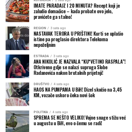
KUHINJICA
2 sata ago
tokom vrućina, a ananas i maline organizmu obezbjeđuju
IMATE PARADAJZ I 20 MINUTA? Recept koji je
zaludio domaćice – kada probate ovo jelo,
dodatne hranljive sastojke i prirodnu slatkoću.
pravićete ga stalno!
Voće i povrće nisu zamjena za vodu
REGION
3 sata ago
NASTAVAK TERORA U PRIŠTINI! Kurti se uplašio
Redovan unos ovih namirnica može pomoći organizmu
istine pa proglasio direktora Telekoma
nepoželjnim
da lakše podnese visoke temperature, održi optimalan
nivo hidratacije i sačuva energiju tokom cijelog dana.
ESTRADA
3 sata ago
Ipak, stručnjaci naglašavaju da voće i povrće ne mogu
ANA NIKOLIĆ JE NAZVALA “KU*VETINO RASPALA”!
Otkriveno gdje se nalazi supruga Slobe
zamijeniti vodu, već predstavljaju zdrav dodatak
Radanovića nakon brutalnih prijetnji!
svakodnevnoj ishrani i važnog saveznika u borbi protiv
ljetnih vrućina, prenosi
b92.
DRUŠTVO
4 sata ago
HAOS NA PUMPAMA U BiH! Dizel skočio na 3,45
KM, vozače uskoro čeka novi šok
POLITIKA
4 sata ago
SPREMA SE NEŠTO VELIKO! Vojne snage stižu već
u augustu u BiH, evo o čemu se radi!