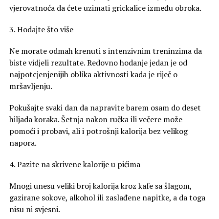
vjerovatnoća da ćete uzimati grickalice između obroka.
3. Hodajte što više
Ne morate odmah krenuti s intenzivnim treninzima da
biste vidjeli rezultate. Redovno hodanje jedan je od
najpotcjenjenijih oblika aktivnosti kada je riječ o
mršavljenju.
Pokušajte svaki dan da napravite barem osam do deset
hiljada koraka. Šetnja nakon ručka ili večere može
pomoći i probavi, ali i potrošnji kalorija bez velikog
napora.
4. Pazite na skrivene kalorije u pićima
Mnogi unesu veliki broj kalorija kroz kafe sa šlagom,
gazirane sokove, alkohol ili zaslađene napitke, a da toga
nisu ni svjesni.