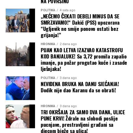
NA POVRŠINU
POLITIKA
4 sata ago
„NEĆEMO ČEKATI DEBELI MINUS DA SE
SMRZAVAMO!“ Dakić (PSS) upozorava
“Ugljevik ne smije ponovo ostati bez
grijanja!”
HRONIKA
2 dana ago
PIJAN KAO LETVA IZAZVAO KATASTROFU
KOD BANJALUKE! Sa 3,72 promila zapalio
imanje, pa požar progutao kuće i zasade
lješnjaka!
POLITIKA
3 dana ago
NEVIĐENA BRUKA NA DANU SJEĆANJA!
Dodik nije dao Karanu da se obrati!
HRONIKA
3 dana ago
TRI OKRŠAJA ZA SAMO DVA DANA, ULICE
PUNE KRVI! Ždrale na slobodi poslije
pucnjave, prestravljeni građani sa
djecom bježe sa ulica!