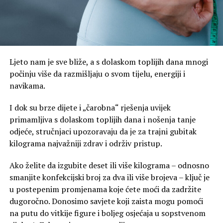
Ljeto nam je sve bliže, a s dolaskom toplijih dana mnogi
počinju više da razmišljaju o svom tijelu, energiji i
navikama.
I dok su brze dijete i „čarobna“ rješenja uvijek
primamljiva s dolaskom toplijih dana i nošenja tanje
odjeće, stručnjaci upozoravaju da je za trajni gubitak
kilograma najvažniji zdrav i održiv pristup.
Ako želite da izgubite deset ili više kilograma – odnosno
smanjite konfekcijski broj za dva ili više brojeva – ključ je
u postepenim promjenama koje ćete moći da zadržite
dugoročno. Donosimo savjete koji zaista mogu pomoći
na putu do vitkije figure i boljeg osjećaja u sopstvenom