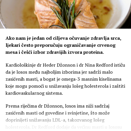
kao i kože, pa prirodna zaštitna barijera organizma
postaje osjetljivija na iritacije.
Zbog toga se simptomi poput peckanja, nelagodnosti i
osjećaja prehlade često pogrešno pripisuju samoj klimi,
Ako nam je jedan od ciljeva očuvanje zdravlja srca,
iako je zapravo riječ o reakciji organizma na
ljekari često preporučuju ograničavanje crvenog
promijenjene uslove u vazduhu.
mesa i češći izbor zdravijih izvora proteina.
Ipak, klima sama po sebi ne može izazvati virusne
Kardiološkinje dr Heder Džonson i dr Nina Redford ističu
infekcije poput prehlade, gripa ili upale grla – za njih su
da je losos među najboljim izborima jer sadrži malo
odgovorni virusi. Dakle, ne možemo se zaraziti samo
zasićenih masti, a bogat je omega-3 masnim kiselinama
zato što sjedimo u hladnom vazduhu.
koje mogu pomoći u snižavanju lošeg holesterola i zaštiti
Prljavi filteri – najveći problem
kardiovaskularnog sistema.
Prema riječima dr Džonson, losos ima niži sadržaj
Ipak, postoji još jedan važan faktor. Iako hladan vazduh
zasićenih masti od govedine i svinjetine, što može
ne izaziva bolesti, čest problem su prljavi i neodržavani
doprinijeti snižavanju LDL-a, takozvanog lošeg
filteri. Ako se ne čiste redovno, u njima se mogu
holesterola. Dr Redford dodaje da većinu masti u lososu
nakupljati prašina, polen, buđ i drugi alergeni, koji se