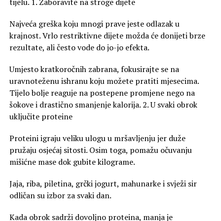
tijelu. 1. Zaboravite na stroge dijete
Najveća greška koju mnogi prave jeste odlazak u
krajnost. Vrlo restriktivne dijete možda će donijeti brze
rezultate, ali često vode do jo-jo efekta.
Umjesto kratkoročnih zabrana, fokusirajte se na
uravnoteženu ishranu koju možete pratiti mjesecima.
Tijelo bolje reaguje na postepene promjene nego na
šokove i drastično smanjenje kalorija. 2. U svaki obrok
uključite proteine
Proteini igraju veliku ulogu u mršavljenju jer duže
pružaju osjećaj sitosti. Osim toga, pomažu očuvanju
mišićne mase dok gubite kilograme.
Jaja, riba, piletina, grčki jogurt, mahunarke i svježi sir
odličan su izbor za svaki dan.
Kada obrok sadrži dovoljno proteina, manja je