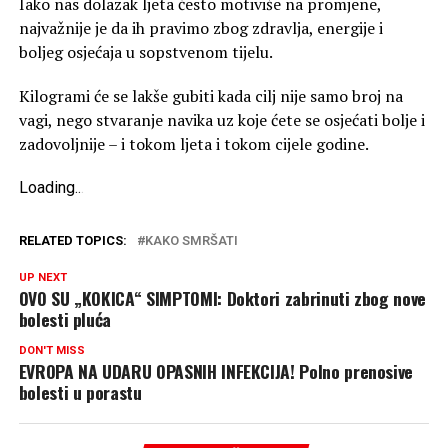
Iako nas dolazak ljeta često motiviše na promjene,
najvažnije je da ih pravimo zbog zdravlja, energije i
boljeg osjećaja u sopstvenom tijelu.
Kilogrami će se lakše gubiti kada cilj nije samo broj na
vagi, nego stvaranje navika uz koje ćete se osjećati bolje i
zadovoljnije – i tokom ljeta i tokom cijele godine.
Loading
.
.
.
RELATED TOPICS:
KAKO SMRŠATI
UP NEXT
OVO SU „KOKICA“ SIMPTOMI: Doktori zabrinuti zbog nove
bolesti pluća
DON'T MISS
EVROPA NA UDARU OPASNIH INFEKCIJA! Polno prenosive
bolesti u porastu