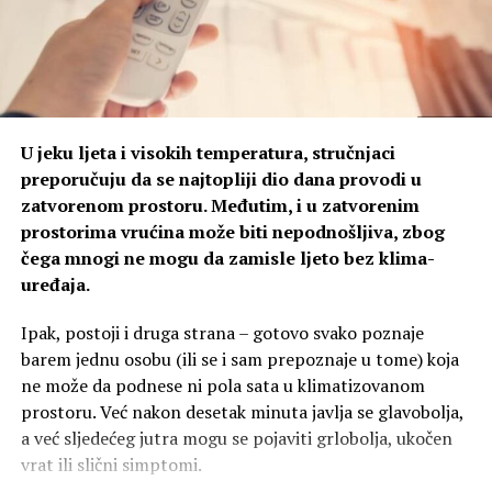
U jeku ljeta i visokih temperatura, stručnjaci
preporučuju da se najtopliji dio dana provodi u
zatvorenom prostoru. Međutim, i u zatvorenim
prostorima vrućina može biti nepodnošljiva, zbog
čega mnogi ne mogu da zamisle ljeto bez klima-
uređaja.
Ipak, postoji i druga strana – gotovo svako poznaje
barem jednu osobu (ili se i sam prepoznaje u tome) koja
ne može da podnese ni pola sata u klimatizovanom
prostoru. Već nakon desetak minuta javlja se glavobolja,
a već sljedećeg jutra mogu se pojaviti grlobolja, ukočen
vrat ili slični simptomi.