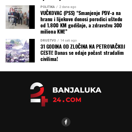
POLITIKA
2 dana ago
VUČKOVAC (PSS) “Smanjenje PDV-a na
hranu i lijekove donosi porodici uštedu
od 1.800 KM godišnje, a zdravstvu 300
miliona KM!”
DRUŠTVO
14 sati ago
31 GODINA OD ZLOČINA NA PETROVAČKOJ
CESTI! Danas se odaje počast stradalim
civilima!