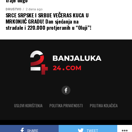
DRUŠTVO
2 dana ago
SRCE SRPSKE I SRBIJE VEČERAS KUCA U
MRKONJIĆ GRADU! Dan sjećanja na
stradale i 220.000 protjeranih u “Oluji”!
USLOVI KORIŠTENJA
POLITIKA PRIVATNOSTI
POLITIKA KOLAČIĆA
Copyright © 2025 banjaluka-24.com. Sva prava zadržana
SHARE
TWEET