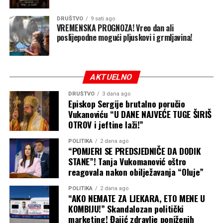
Uopšteno gledano, trenutni sezonski obrazac nije
DRUŠTVO
9 sati ago
naročito povoljan za obilnije količine snijega u većem
VREMENSKA PROGNOZA! Vreo dan ali
poslijepodne mogući pljuskovi i grmljavina!
dijelu Evrope. Veći potencijal za snijeg očekuje se na
sjeveru i sjeveroistoku kontinenta, te u višim planinskim
predjelima.
AKTUELNO
Sezonska prognoza, ipak, prikazuje samo preovlađujući
obrazac tokom nekoliko mjeseci. Blaža zima u prosjeku
DRUŠTVO
3 dana ago
Episkop Sergije brutalno poručio
ne isključuje pojedinačne snažne prodore hladnoće,
Vukanoviću “U DANE NAJVEĆE TUGE ŠIRIŠ
snježne oluje ili kraće periode izrazito zimskog vremena.
OTROV i jeftine laži!”
POLITIKA
2 dana ago
“POMJERI SE PREDSJEDNIČE DA DODIK
STANE”! Tanja Vukomanović oštro
reagovala nakon obilježavanja “Oluje”
POLITIKA
2 dana ago
“AKO NEMATE ZA LJEKARA, ETO MENE U
KOMBIJU!” Skandalozan politički
marketing! Đajić zdravlje poniženih