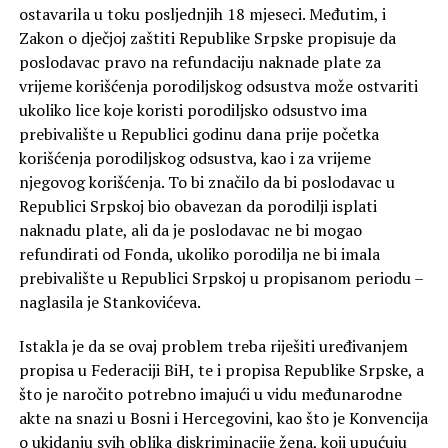
ostavarila u toku posljednjih 18 mjeseci. Međutim, i
Zakon o dječjoj zaštiti Republike Srpske propisuje da
poslodavac pravo na refundaciju naknade plate za
vrijeme korišćenja porodiljskog odsustva može ostvariti
ukoliko lice koje koristi porodiljsko odsustvo ima
prebivalište u Republici godinu dana prije početka
korišćenja porodiljskog odsustva, kao i za vrijeme
njegovog korišćenja. To bi značilo da bi poslodavac u
Republici Srpskoj bio obavezan da porodilji isplati
naknadu plate, ali da je poslodavac ne bi mogao
refundirati od Fonda, ukoliko porodilja ne bi imala
prebivalište u Republici Srpskoj u propisanom periodu –
naglasila je Stankovićeva.
Istakla je da se ovaj problem treba riješiti uređivanjem
propisa u Federaciji BiH, te i propisa Republike Srpske, a
što je naročito potrebno imajući u vidu međunarodne
akte na snazi u Bosni i Hercegovini, kao što je Konvencija
o ukidanju svih oblika diskriminacije žena, koji upućuju