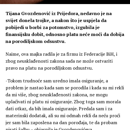
Tijana Gvozdenović iz Prijedora, nedavno je na
svijet donela trojke, a nakon što je uspjela da
pobijedi u borbi za potomstvo, izgubila je
finansijsku dobit, odnosno platu neće moći da dobija
na porodiljskom odsustvu.
Naime, ova majka radila je za firmu iz Federacije BiH, i
zbog neusklađenosti zakona sada ne može ostvariti
pravo na platu na porodiljskom odsustvu.
-Tokom trudnoće sam uredno imala osiguranje, a
problem je nastao kada sam se porodila i kada su mi rekli
da mi više, zbog neusklađenosti zakona, ne mogu
uplaćivati ni platu ni osiguranje. Zbog toga sam morala
dati otkaz, da bih imala osiguranje. Predala sam i za
materinski dodatak, ali su mi odmah rekli da neću proći
jer sam bila zaposlena na dan porođaja, te da probam
pisati žalbu – objasnila je Gvozdenovićeva.