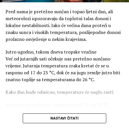
vazduha iznad Indonezije, stvaraju veliki atmosferski
Lokalne i prolazno padavine u petak i subotu neće
obrazac koji se može proširiti oko cijele sjeverne
Pred nama je pretežno sunčan i topao ljetni dan, ali
bitnije pridonijeti ublažavanje suše, tako da se
suša i
hemisfere.
meteorolozi upozoravaju da toplotni talas donosi i
vrućine
nastavlja i u narednih 7-10 dana.
lokalne nestabilnosti. Iako će većina dana proteći u
Sam Indijskookeanski dipol obično izaziva manji
“Trenutno, nekih naznaka za
kišnije vrijeme
ima iza 17.
znaku sunca i visokih temperatura, poslijepodne donosi
poremećaj. Međutim, u kombinaciji sa Super El Ninjom
avgusta, ali to je još daleko”, objavljeno je na BHmeteo.
prolazno osvježenje u nekim krajevima.
može nastati znatno izraženiji lanac područja visokog i
niskog vazdušnog pritiska koji se proteže oko planete.
Srpskainfo
Jutro ugodno, tokom dneva tropske vrućine
Već od jutarnjih sati očekuje nas pretežno sunčano
Kako taj atmosferski talas prelazi preko Sjeverne
vrijeme. Jutarnja temperatura zraka kretat će se u
Amerike, pojačane putanje oluja podstiču stvaranje
rasponu od 17 do 23 °C, dok će na jugu zemlje jutro biti
područja niskog vazdušnog pritiska iznad sjevernog
znatno toplije sa temperaturama do 26 °C.
Atlantika. To zatim pogoduje dotoku vazduha sa zapada
prema evropskom kontinentu.
Kako dan bude odmicao, temperature će naglo rasti:
Prognoza za Evropu
Većina krajeva: Dnevni maksimumi od 30 do 36 °C
Evropa obično nije prva na udaru direktnih uticaja
tropskih okeanskih pojava. Ipak, istraživanja pokazuju da
Jug zemlje: Izuzetno vruće sa temperaturama koje će
NASTAVI ČITATI
se tokom snažnog Super El Ninja i pozitivnog IOD-a
dostizati i 40 °C
često razvija izraženije područje niskog vazdušnog