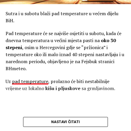
jeseni mogla postati još izraženija. Prognoze pokazuju da
nije riječ o kratkotrajnoj pojavi. Pozitivni IOD mogao bi
Sutra i u subotu blaži pad temperature u većem dijelu
trajati tokom cijele jeseni i završiti se tek početkom zime.
BiH.
Super El Ninjo ubrzano jača
Istovremeno se u Tihom okeanu razvija snažan Super El
Pad temperature će se najviše osjetiti u subotu, kada će
Ninjo. Najnovije analize pokazuju da su temperature
dnevna temperatura u većini mjesta pasti na
oko 30
mora u dijelovima centralnog i istočnog Pacifika između
stepeni
, osim u Hercegovini gdje se “pržionica” i
četiri i pet stepeni više od uobičajenih vrijednosti.
temperature oko ili malo iznad 40 stepeni nastavljaju i u
narednom periodu, objavljeno je na Fejsbuk stranici
Hitna pomoć upozorava: Toplotni udar može biti
BHmeteo.
opasan po život
Uz
pad temperature
, prolazno će biti nestabilnije
Još veća količina toplote nalazi se ispod površine okeana.
vrijeme uz lokalno
kišu i pljuskove
sa grmljavinom.
Na dubini do 500 metara zabilježeno je područje u kojem
je temperatura više od osam stepeni iznad prosjeka.
Ta velika količina tople vode postepeno se pomjera
prema istočnom dijelu tropskog Pacifika i izbija prema
NASTAVI ČITATI
površini, čime dodatno pojačava El Ninjo.