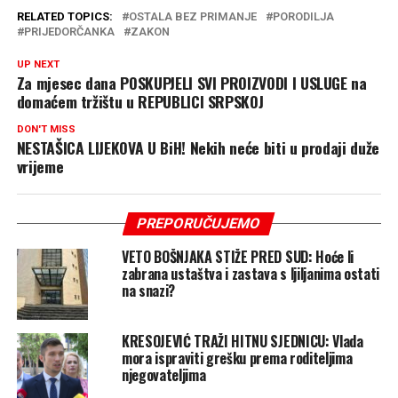
RELATED TOPICS:
OSTALA BEZ PRIMANJE
PORODILJA
PRIJEDORČANKA
ZAKON
UP NEXT
Za mjesec dana POSKUPJELI SVI PROIZVODI I USLUGE na
domaćem tržištu u REPUBLICI SRPSKOJ
DON'T MISS
NESTAŠICA LIJEKOVA U BiH! Nekih neće biti u prodaji duže
vrijeme
PREPORUČUJEMO
VETO BOŠNJAKA STIŽE PRED SUD: Hoće li
zabrana ustaštva i zastava s ljiljanima ostati
na snazi?
KRESOJEVIĆ TRAŽI HITNU SJEDNICU: Vlada
mora ispraviti grešku prema roditeljima
njegovateljima