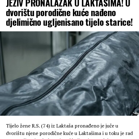
JEZIV PRONALAZAK U LAKTAŠIMA! U
dvorištu porodične kuće nađeno
djelimično ugljenisano tijelo starice!
Tijelo žene R.S. (74) iz Laktaša pronađeno je juče u
dvorištu njene porodične kuće u Laktašima i u toku je rad