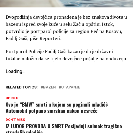
Dvogodišnja devojčica pronađena je bez znakova života u
bazenu ispred svoje kuće u selu Žač u opštini Istok,
potvrdio je portparol policije za region Peć na Kosovu,
Fadilj Gaši, piše Reporteri.
Portparol Policije Fadilj Gaši kazao je da je državni
tužilac naložio da se tijelo devojčice pošalje na obdukciju.
Loading
.
.
.
RELATED TOPICS:
BAZEN
UTAPANJE
UP NEXT
Ovo je “BMW” smrti u kojem su poginuli mladići:
Automobil potpuno smrskan nakon nesreće
DON'T MISS
IZ LUDOG PROVODA U SMRT Posljednji snimak tragično
stradalih mladića