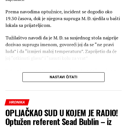
Prema navodima optužnice, incident se dogodio oko
19.30 časova, dok je njegova supruga M. Đ. sjedila u bašti
lokala sa prijateljicom.
Tužilaštvo navodi da je M. Đ. sa susjednog stola najprije
dozivao suprugu imenom, govoreći joj da se “ne pravi
luda” i da “izmjeri maloj temperaturu”. Zaprijetio da će
joj “otkinuti glavu” i “sasuti kolu za vrat”
Kako nije reagovala, navodno joj je rekao da “popije taj
sok i gubi se kući”, nakon čega joj je, prema optužnici,
NASTAVI ČITATI
zaprijetio riječima da će joj “otkinuti glavu” i “sasuti kolu
za vrat”.
HRONIKA
U optužnici se dalje navodi da se desetak minuta kasnije,
OPLJAČKAO SUD U KOJEM JE RADIO!
njegovo društvo sa kojim je sjedio razišlo.
Optužen referent Sead Bublin – iz
Polio ženu sokom