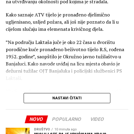
na utvrđivanju okolnosti pod kojima je stradala.
Kako saznaje ATV tijelo je pronađeno djelimično
ugljenisano, usljed požara, ali još nije poznato da li u
cijelom slučaju ima elemenata krivičnog djela.
”Na području Laktaša juče je oko 22 časa u dvorištu
porodične kuće pronađeno beživotno tijelo R.S, rođena
1952. godine”, saopštilo je Okružno javno tužilaštvo u
Banjaluci. Kako navode uviđaj na licu mjesta obavio je
dežurni tužilac OJT Banjaluka i policijski službenici PS
Laktaši.
”Radi utvrđivanja tačnog vremena i uzroka smrti tužilac
je naložio da se izvrši obdukcija beživotnog tijela koja će
NASTAVI ČITATI
biti obavljena u Zavodu za sudsku medicinu Republike
Srpske, a naloženo je i preduzimanje mjera i radnji radi
NOVO
POPULARNO
VIDEO
utvrđivanja svih okolnosti događaja”, navode u
tužilaštvu.
DRUŠTVO
10 minuta ago