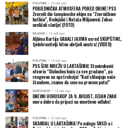
POLITIKA
14 sati ago
POBJEDNIČKA ATMOSFERA PORED DRINE! PSS
Zvornik dio šampionske ekipe na “Zvorničkom
kotliću”, Radojičić i Nataša Miljanović Zubac
uveličali slavlje! (FOTO)
REGION
14 sati ago
Aljbina Kurtija GAĐALI JAJIMA usred SKUPŠTINE,
tjelohranitelji hitno uletjeli unutra! (VIDEO)
POLITIKA
14 sati ago
PSS ŠIRI MREŽU U LAKTAŠIMA! Stanivuković
otvorio “Slobodnu kuću za sve građane”, pa
reagovao na opstrukcije! “Kad sklanjaju naše
štandove, znamo da smo na pravom putu!”
HOROSKOP
15 sati ago
DNEVNI HOROSKOP ZA 9. AVGUST, JEDAN ZNAK
mora dobro da pripazi na emotivne odluke!
POLITIKA
16 sati ago
SKANDAL U LAKTAŠIMA! Po nalogu SNSD-a i