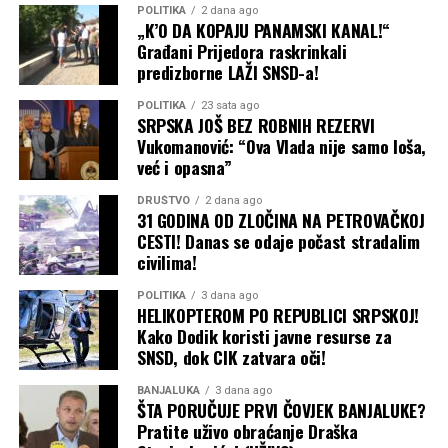
POLITIKA
2 dana ago
„K’O DA KOPAJU PANAMSKI KANAL!“
Građani Prijedora raskrinkali
predizborne LAŽI SNSD-a!
POLITIKA
23 sata ago
SRPSKA JOŠ BEZ ROBNIH REZERVI
Vukomanović: “Ova Vlada nije samo loša,
već i opasna”
DRUŠTVO
2 dana ago
31 GODINA OD ZLOČINA NA PETROVAČKOJ
CESTI! Danas se odaje počast stradalim
civilima!
POLITIKA
3 dana ago
HELIKOPTEROM PO REPUBLICI SRPSKOJ!
Kako Dodik koristi javne resurse za
SNSD, dok CIK zatvara oči!
BANJALUKA
3 dana ago
ŠTA PORUČUJE PRVI ČOVJEK BANJALUKE?
Pratite uživo obraćanje Draška