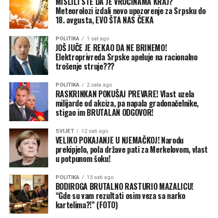
MISLILI STE DA JE VRUĆINAMA KRAJ?
Meteorolozi izdali novo upozorenje za Srpsku do
18. avgusta, EVO ŠTA NAS ČEKA
POLITIKA
1 sat ago
JOŠ JUČE JE REKAO DA NE BRINEMO!
Elektroprivreda Srpske apeluje na racionalno
trošenje struje???
POLITIKA
2 sata ago
RASKRINKAN POKUŠAJ PREVARE! Vlast uzela
milijarde od akciza, pa napala gradonačelnike,
stigao im BRUTALAN ODGOVOR!
SVIJET
12 sati ago
VELIKO POKAJANJE U NJEMAČKOJ! Narodu
prekipjelo, pola države pati za Merkelovom, vlast
u potpunom šoku!
POLITIKA
13 sati ago
BODIROGA BRUTALNO RASTURIO MAZALICU!
“Gde su vam rezultati osim veza sa narko
kartelima?!” (FOTO)