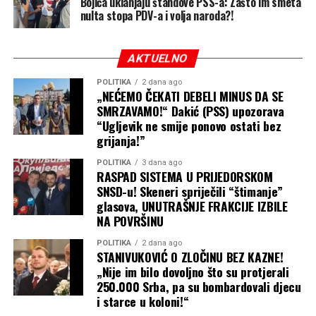
Bojića uklanjaju štandove PSS-a: Zašto im smeta
nulta stopa PDV-a i volja naroda?!
AKTUELNO
POLITIKA
2 dana ago
„NEĆEMO ČEKATI DEBELI MINUS DA SE
SMRZAVAMO!“ Dakić (PSS) upozorava
“Ugljevik ne smije ponovo ostati bez
grijanja!”
POLITIKA
3 dana ago
RASPAD SISTEMA U PRIJEDORSKOM
SNSD-u! Skeneri spriječili “štimanje”
glasova, UNUTRAŠNJE FRAKCIJE IZBILE
NA POVRŠINU
POLITIKA
2 dana ago
STANIVUKOVIĆ O ZLOČINU BEZ KAZNE!
„Nije im bilo dovoljno što su protjerali
250.000 Srba, pa su bombardovali djecu
i starce u koloni!“