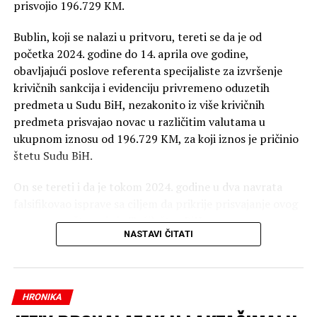
prisvojio 196.729 KM.
Bublin, koji se nalazi u pritvoru, tereti se da je od
početka 2024. godine do 14. aprila ove godine,
obavljajući poslove referenta specijaliste za izvršenje
krivičnih sankcija i evidenciju privremeno oduzetih
predmeta u Sudu BiH, nezakonito iz više krivičnih
predmeta prisvajao novac u različitim valutama u
ukupnom iznosu od 196.729 KM, za koji iznos je pričinio
štetu Sudu BiH.
On se tereti i da je tokom 2024. godine u dva navrata
falsifikovao isprave sa ciljem da prikrije prisvajanje ovog
novca, saopšteno je iz Tužilaštva BiH.
NASTAVI ČITATI
Optuženi se tereti da je počinio krivično djelo pronevjera
u službi, te krivično djelo falsifikovanje isprave.
HRONIKA