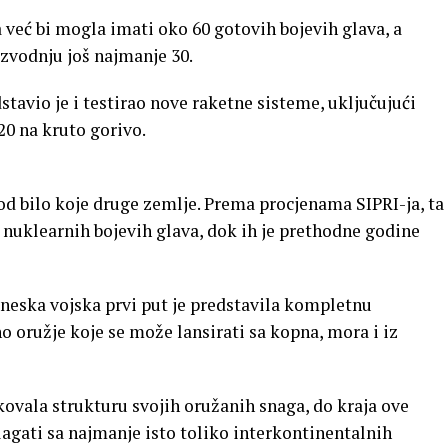
 već bi mogla imati oko 60 gotovih bojevih glava, a
izvodnju još najmanje 30.
avio je i testirao nove raketne sisteme, uključujući
0 na kruto gorivo.
od bilo koje druge zemlje. Prema procjenama SIPRI-ja, ta
 nuklearnih bojevih glava, dok ih je prethodne godine
ineska vojska prvi put je predstavila kompletnu
 oružje koje se može lansirati sa kopna, mora i iz
ovala strukturu svojih oružanih snaga, do kraja ove
agati sa najmanje isto toliko interkontinentalnih