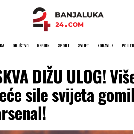
KA
DRUŠTVO
REGION
SPORT
SVIJET
ZDRAVLJE
POLITI
KVA DIŽU ULOG! Viš
će sile svijeta gomi
rsenal!