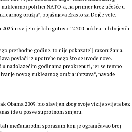
 nuklearnoj politici NATO-a, na primjer kroz učešće u
klearnog oružja”, objašnjava Erasto za Dojče vele.
2025. u svijetu je bilo gotovo 12.200 nuklearnih bojevih
ego prethodne godine, to nije pokazatelj razoružanja.
glava povlači iz upotrebe nego što se uvode nove.
nd u nadolazećim godinama preokrenuti, jer se tempo
ivanje novog nuklearnog oružja ubrzava”, navode
ak Obama 2009. bio slavljen zbog svoje vizije svijeta bez
danas ide u posve suprotnom smjeru.
ostali međunarodni sporazum koji je ograničavao broj