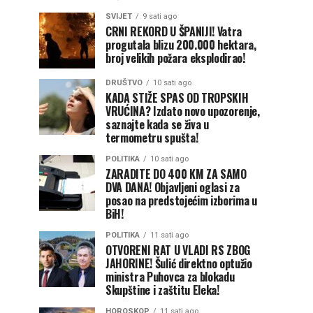
SVIJET
9 sati ago
CRNI REKORD U ŠPANIJI! Vatra
progutala blizu 200.000 hektara,
broj velikih požara eksplodirao!
DRUŠTVO
10 sati ago
KADA STIŽE SPAS OD TROPSKIH
VRUĆINA? Izdato novo upozorenje,
saznajte kada se živa u
termometru spušta!
POLITIKA
10 sati ago
ZARADITE DO 400 KM ZA SAMO
DVA DANA! Objavljeni oglasi za
posao na predstojećim izborima u
BiH!
POLITIKA
11 sati ago
OTVORENI RAT U VLADI RS ZBOG
JAHORINE! Šulić direktno optužio
ministra Puhovca za blokadu
Skupštine i zaštitu Eleka!
HOROSKOP
11 sati ago