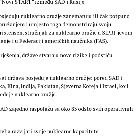
 “Novi START” između SAD i Rusije.
posjeduju nuklearno oružje zanemaruju ili čak potpuno
zoružanjem i umjesto toga demonstriraju svoju
istensen, stručnjak za nuklearno oružje u SIPRI-jevom
nje i u Federaciji američkih naučnika (FAS).
ješenja, države stvaraju nove rizike i podstiču
et država posjeduje nuklearno oružje: pored SAD i
a, Kina, Indija, Pakistan, Sjeverna Koreja i Izrael, koji
jeduje nuklearno oružje.
 SAD zajedno raspolažu sa oko 83 odsto svih operativnih
vlja razvijati svoje nuklearne kapacitete.