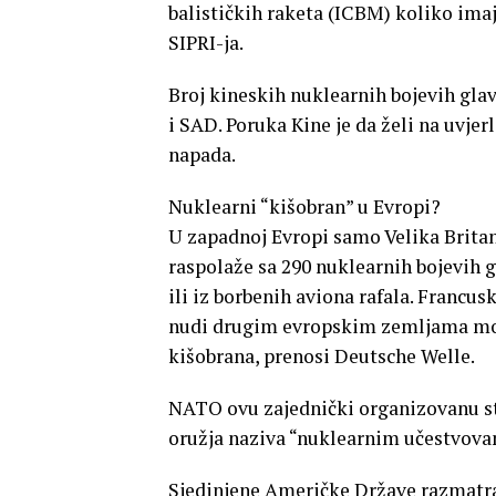
balističkih raketa (ICBM) koliko imaj
SIPRI-ja.
Broj kineskih nuklearnih bojevih glav
i SAD. Poruka Kine je da želi na uvje
napada.
Nuklearni “kišobran” u Evropi?
U zapadnoj Evropi samo Velika Britan
raspolaže sa 290 nuklearnih bojevih 
ili iz borbenih aviona rafala. Francu
nudi drugim evropskim zemljama mog
kišobrana, prenosi Deutsche Welle.
NATO ovu zajednički organizovanu s
oružja naziva “nuklearnim učestvova
​Sjedinjene Američke Države razmatr