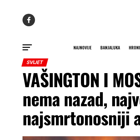
NAJNOVIJE
BANJALUKA
HRONI
SVIJET
VAŠINGTON I MOS
nema nazad, najve
najsmrtonosniji a