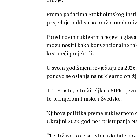
Prema podacima Stokholmskog institut
posjeduju nuklearno oružje modernizo
Pored novih nuklearnih bojevih glava,
mogu nositi kako konvencionalne tako
krstareći projektili.
U svom godišnjem izvještaju za 2026. 
ponovo se oslanja na nuklearno oružj
Titi Erasto, istražiteljka u SIPRI-je
to primjerom Finske i Švedske.
Njihova politika prema nuklearnom o
Ukrajini 2022. godine i pristupanja 
“Te države, koje su istorijski bile p