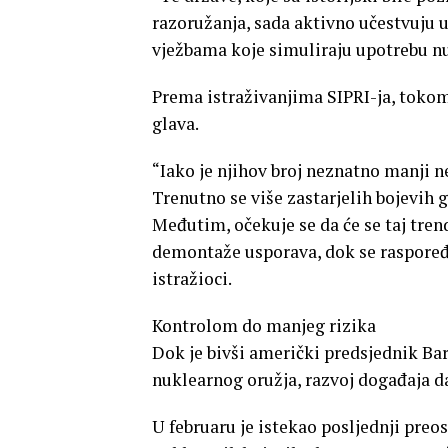
razoružanja, sada aktivno učestvuju u
vježbama koje simuliraju upotrebu nu
Prema istraživanjima SIPRI-ja, tokom 
glava.
“Iako je njihov broj neznatno manji n
Trenutno se više zastarjelih bojevih 
Međutim, očekuje se da će se taj tre
demontaže usporava, dok se raspoređ
istražioci.
Kontrolom do manjeg rizika
Dok je bivši američki predsjednik Bar
nuklearnog oružja, razvoj događaja 
U februaru je istekao posljednji pre