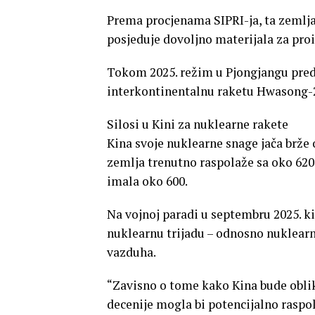
Prema procjenama SIPRI-ja, ta zemlja
posjeduje dovoljno materijala za pro
Tokom 2025. režim u Pjongjangu predst
interkontinentalnu raketu Hwasong-2
Silosi u Kini za nuklearne rakete
Kina svoje nuklearne snage jača brže 
zemlja trenutno raspolaže sa oko 620
imala oko 600.
Na vojnoj paradi u septembru 2025. k
nuklearnu trijadu – odnosno nuklearno
vazduha.
“Zavisno o tome kako Kina bude oblik
decenije mogla bi potencijalno raspol