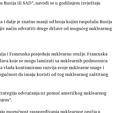
u Rusija ili SAD”, navodi se u godišnjem izvještaju
a i dalje je znatno manji od broja kojim raspolažu Rusija
rljiv način odvratiti druge države od mogućeg nuklearnog
ija i Francuska posjeduju nuklearno oružje. Francuska
glava koje se mogu lansirati sa nuklearnih podmornica
ska vlada kontinuirano razvija svoje nuklearne snage i
ućnost da imaju koristi od tog nuklearnog zaštitnog
trategiju odvraćanja uz pomoć američkog nuklearnog
njem”.
aju mogućnost raspoređivanja nuklearnog oružja u