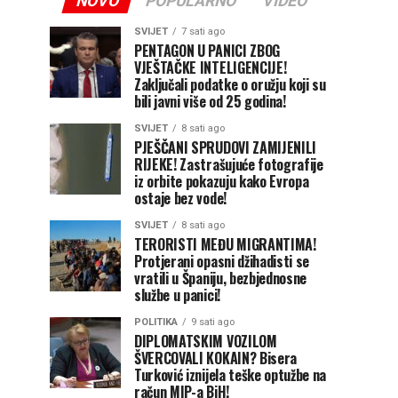
NOVO
POPULARNO
VIDEO
SVIJET
7 sati ago
PENTAGON U PANICI ZBOG
VJEŠTAČKE INTELIGENCIJE!
Zaključali podatke o oružju koji su
bili javni više od 25 godina!
SVIJET
8 sati ago
PJEŠČANI SPRUDOVI ZAMIJENILI
RIJEKE! Zastrašujuće fotografije
iz orbite pokazuju kako Evropa
ostaje bez vode!
SVIJET
8 sati ago
TERORISTI MEĐU MIGRANTIMA!
Protjerani opasni džihadisti se
vratili u Španiju, bezbjednosne
službe u panici!
POLITIKA
9 sati ago
DIPLOMATSKIM VOZILOM
ŠVERCOVALI KOKAIN? Bisera
Turković iznijela teške optužbe na
račun MIP-a BiH!