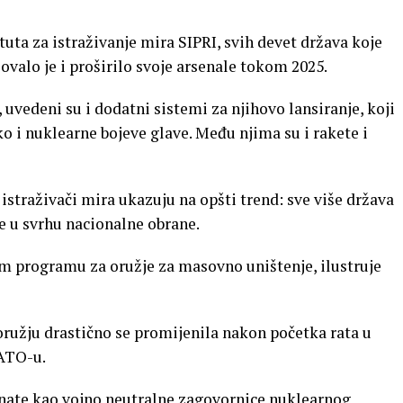
a za istraživanje mira SIPRI, svih devet država koje
valo je i proširilo svoje arsenale tokom 2025.
 uvedeni su i dodatni sistemi za njihovo lansiranje, koji
 i nuklearne bojeve glave. Među njima su i rakete i
istraživači mira ukazuju na opšti trend: sve više država
e u svrhu nacionalne obrane.
vom programu za oružje za masovno uništenje, ilustruje
ružju drastično se promijenila nakon početka rata u
NATO-u.
oznate kao vojno neutralne zagovornice nuklearnog