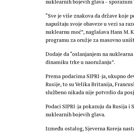
nuklearnih bojevih glava – sporazum
“Sve je više znakova da države koje 
napuštaju svoje obaveze u vezi sa ra
nuklearnu moć”, naglašava Hans M. Kr
programu za oružje za masovno unište
Dodaje da “oslanjanjem na nuklearna r
dinamiku trke u naoružanju”.
Prema podacima SIPRI-ja, ukupno dev
Rusije, to su Velika Britanija, Francusk
službeno nikada nije potvrdio da pos
Podaci SIPRI-ja pokazuju da Rusija i
nuklearnih bojevih glava.
Između ostalog, Sjeverna Koreja nasta