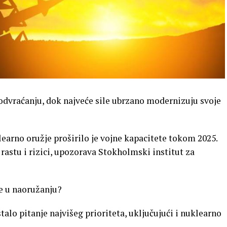
odvraćanju, dok najveće sile ubrzano modernizuju svoje
earno oružje proširilo je vojne kapacitete tokom 2025.
astu i rizici, upozorava Stokholmski institut za
ke u naoružanju?
lo pitanje najvišeg prioriteta, uključujući i nuklearno