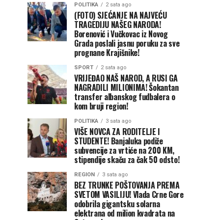
POLITIKA
2 sata ago
(FOTO) SJEĆANJE NA NAJVEĆU
TRAGEDIJU NAŠEG NARODA!
Borenović i Vučkovac iz Novog
Grada poslali jasnu poruku za sve
prognane Krajišnike!
SPORT
2 sata ago
VRIJEĐAO NAŠ NAROD, A RUSI GA
NAGRADILI MILIONIMA! Šokantan
transfer albanskog fudbalera o
kom bruji region!
POLITIKA
3 sata ago
VIŠE NOVCA ZA RODITELJE I
STUDENTE! Banjaluka podiže
subvencije za vrtiće na 200 KM,
stipendije skaču za čak 50 odsto!
REGION
3 sata ago
BEZ TRUNKE POŠTOVANJA PREMA
SVETOM VASILIJU! Vlada Crne Gore
odobrila gigantsku solarna
elektrana od milion kvadrata na