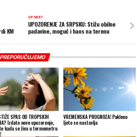
UP NEXT
UPOZORENJE ZA SRPSKU: Stižu obilne
rdi KM
padavine, moguć i haos na terenu
PREPORUČUJEMO
STIŽE SPAS OD TROPSKIH
VREMENSKA PROGNOZA! Pakleno
A? Izdato novo upozorenje,
ljeto se nastavlja
te kada se živa u termometru
!