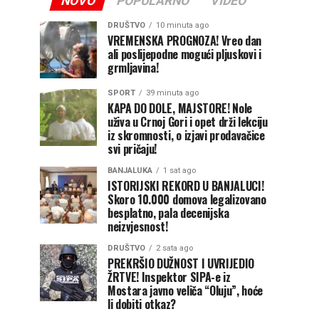
NOVO
POPULARNO
VIDEO
DRUŠTVO
10 minuta ago
VREMENSKA PROGNOZA! Vreo dan
ali poslijepodne mogući pljuskovi i
grmljavina!
SPORT
39 minuta ago
KAPA DO DOLE, MAJSTORE! Nole
uživa u Crnoj Gori i opet drži lekciju
iz skromnosti, o izjavi prodavačice
svi pričaju!
BANJALUKA
1 sat ago
ISTORIJSKI REKORD U BANJALUCI!
Skoro 10.000 domova legalizovano
besplatno, pala decenijska
neizvjesnost!
DRUŠTVO
2 sata ago
PREKRŠIO DUŽNOST I UVRIJEDIO
ŽRTVE! Inspektor SIPA-e iz
Mostara javno veliča “Oluju”, hoće
li dobiti otkaz?