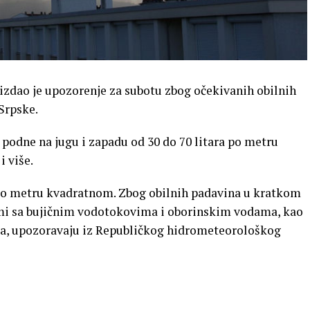
izdao je upozorenje za subotu zbog očekivanih obilnih
Srpske.
e podne na jugu i zapadu od 30 do 70 litara po metru
 više.
a po metru kvadratnom. Zbog obilnih padavina u kratkom
mi sa bujičnim vodotokovima i oborinskim vodama, kao
ma, upozoravaju iz Republičkog hidrometeorološkog