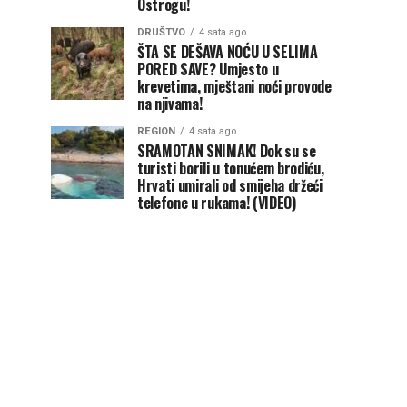
Ostrogu!
DRUŠTVO
4 sata ago
ŠTA SE DEŠAVA NOĆU U SELIMA
PORED SAVE? Umjesto u
krevetima, mještani noći provode
na njivama!
REGION
4 sata ago
SRAMOTAN SNIMAK! Dok su se
turisti borili u tonućem brodiću,
Hrvati umirali od smijeha držeći
telefone u rukama! (VIDEO)