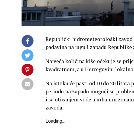
Republički hidrometeorološki zavod 
padavina na jugu i zapadu Republike 
Najveća količina kiše očekuje se prij
kvadratnom, a u Hercegovini lokalno i
Na istoku će pasti od 10 do 20 litar
periodu na zapadu mogući su proble
i sa oticanjem vode u urbanim zona
zavoda.
Loading
.
.
.