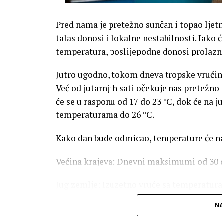
Pred nama je pretežno sunčan i topao ljet
talas donosi i lokalne nestabilnosti. Iako 
temperatura, poslijepodne donosi prolazn
Jutro ugodno, tokom dneva tropske vrući
Već od jutarnjih sati očekuje nas pretežno
će se u rasponu od 17 do 23 °C, dok će na j
temperaturama do 26 °C.
Kako dan bude odmicao, temperature će na
Većina krajeva: Dnevni maksimumi od 30 
Jug zemlje: Izuzetno vruće sa temperaturam
NA
Upozorenje za građane: Zbog izuzetno viso
izbjegavanje direktnog izlaganja suncu u n