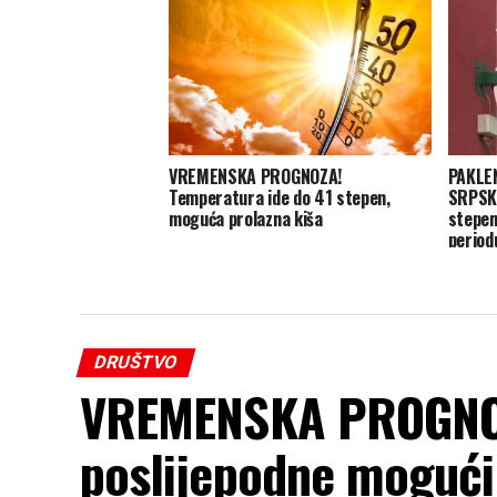
VREMENSKA PROGNOZA!
PAKLE
Temperatura ide do 41 stepen,
SRPSKU
moguća prolazna kiša
stepen
period
sunce!
DRUŠTVO
VREMENSKA PROGNOZA
poslijepodne mogući 