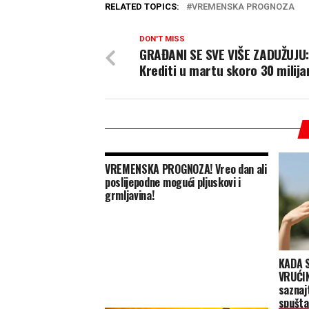
RELATED TOPICS:
VREMENSKA PROGNOZA
DON'T MISS
GRAĐANI SE SVE VIŠE ZADUŽUJU:
Krediti u martu skoro 30 milija
VREMENSKA PROGNOZA! Vreo dan ali
poslijepodne mogući pljuskovi i
grmljavina!
KADA 
VRUĆIN
saznaj
spušta