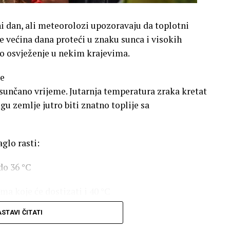
ni dan, ali meteorolozi upozoravaju da toplotni
će većina dana proteći u znaku sunca i visokih
o osvježenje u nekim krajevima.
ne
 sunčano vrijeme. Jutarnja temperatura zraka kretat
ugu zemlje jutro biti znatno toplije sa
glo rasti:
do 36 °C
a koje će dostizati i 40 °C
STAVI ČITATI
kih temperatura, posebno na jugu, savjetuje se
ajtoplijem dijelu dana, kao i redovan unos