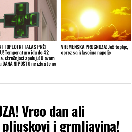
NI TOPLOTNI TALAS PRŽI
VREMENSKA PROGNOZA! Još toplije,
! Temperature idu do 42
oprez sa izlascima napolje
a, stručnjaci apeluju! U ovom
u DANA NIPOŠTO ne izlazite na
! Vreo dan ali
pljuskovi i grmljavina!