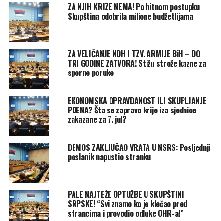
ZA NJIH KRIZE NEMA! Po hitnom postupku
Skupština odobrila milione budžetlijama
ZA VELIČANJE NDH I TZV. ARMIJE BiH – DO
TRI GODINE ZATVORA! Stižu strože kazne za
sporne poruke
EKONOMSKA OPRAVDANOST ILI SKUPLJANJE
POENA? Šta se zapravo krije iza sjednice
zakazane za 7. jul?
DEMOS ZAKLJUČAO VRATA U NSRS: Posljednji
poslanik napustio stranku
PALE NAJTEŽE OPTUŽBE U SKUPŠTINI
SRPSKE! “Svi znamo ko je klečao pred
strancima i provodio odluke OHR-a!”