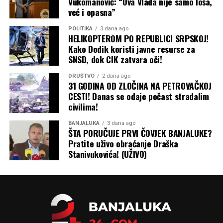
Vukomanović: “Ova Vlada nije samo loša,
već i opasna”
POLITIKA
3 dana ago
HELIKOPTEROM PO REPUBLICI SRPSKOJ!
Kako Dodik koristi javne resurse za
SNSD, dok CIK zatvara oči!
DRUŠTVO
2 dana ago
31 GODINA OD ZLOČINA NA PETROVAČKOJ
CESTI! Danas se odaje počast stradalim
civilima!
BANJALUKA
3 dana ago
ŠTA PORUČUJE PRVI ČOVJEK BANJALUKE?
Pratite uživo obraćanje Draška
Stanivukovića! (UŽIVO)