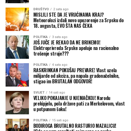
DRUŠTVO
2 sata ago
MISLILI STE DA JE VRUĆINAMA KRAJ?
Meteorolozi izdali novo upozorenje za Srpsku do
18. avgusta, EVO ŠTA NAS ČEKA
POLITIKA
3 sata ago
JOŠ JUČE JE REKAO DA NE BRINEMO!
(BN)
Elektroprivreda Srpske apeluje na racionalno
trošenje struje???
POLITIKA
4 sata ago
RASKRINKAN POKUŠAJ PREVARE! Vlast uzela
milijarde od akciza, pa napala gradonačelnike,
stigao im BRUTALAN ODGOVOR!
SVIJET
14 sati ago
(BN) Foto: BN
VELIKO POKAJANJE U NJEMAČKOJ! Narodu
prekipjelo, pola države pati za Merkelovom, vlast
u potpunom šoku!
POLITIKA
15 sati ago
BODIROGA BRUTALNO RASTURIO MAZALICU!