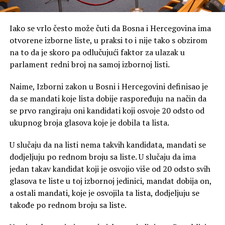
Iako se vrlo često može čuti da Bosna i Hercegovina ima
otvorene izborne liste, u praksi to i nije tako s obzirom
na to da je skoro pa odlučujući faktor za ulazak u
parlament redni broj na samoj izbornoj listi.
Naime, Izborni zakon u Bosni i Hercegovini definisao je
da se mandati koje lista dobije raspoređuju na način da
se prvo rangiraju oni kandidati koji osvoje 20 odsto od
ukupnog broja glasova koje je dobila ta lista.
U slučaju da na listi nema takvih kandidata, mandati se
dodjeljuju po rednom broju sa liste. U slučaju da ima
jedan takav kandidat koji je osvojio više od 20 odsto svih
glasova te liste u toj izbornoj jedinici, mandat dobija on,
a ostali mandati, koje je osvojila ta lista, dodjeljuju se
takođe po rednom broju sa liste.