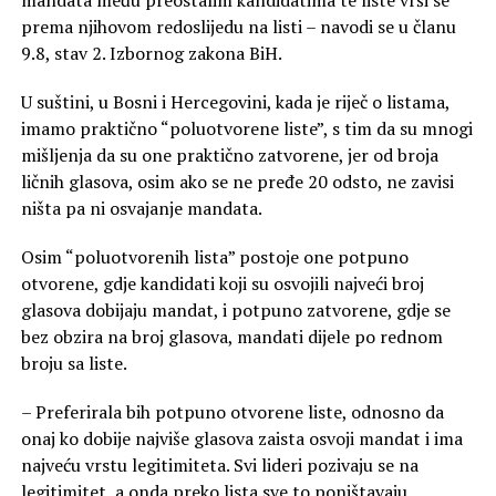
mandata među preostalim kandidatima te liste vrši se
prema njihovom redoslijedu na listi – navodi se u članu
9.8, stav 2. Izbornog zakona BiH.
U suštini, u Bosni i Hercegovini, kada je riječ o listama,
imamo praktično “poluotvorene liste”, s tim da su mnogi
mišljenja da su one praktično zatvorene, jer od broja
ličnih glasova, osim ako se ne pređe 20 odsto, ne zavisi
ništa pa ni osvajanje mandata.
Osim “poluotvorenih lista” postoje one potpuno
otvorene, gdje kandidati koji su osvojili najveći broj
glasova dobijaju mandat, i potpuno zatvorene, gdje se
bez obzira na broj glasova, mandati dijele po rednom
broju sa liste.
– Preferirala bih potpuno otvorene liste, odnosno da
onaj ko dobije najviše glasova zaista osvoji mandat i ima
najveću vrstu legitimiteta. Svi lideri pozivaju se na
legitimitet, a onda preko lista sve to poništavaju.