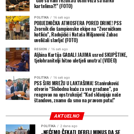
“Gde su vam rezultati osim veza sa narko
kartelima?!” (FOTO)
POLITIKA
16 sati ago
POBJEDNIČKA ATMOSFERA PORED DRINE! PSS
Zvornik dio šampionske ekipe na “Zvorničkom
kotliću”, Radojičić i Nataša Miljanović Zubac
uveličali slavlje! (FOTO)
REGION
16 sati ago
Aljbina Kurtija GAĐALI JAJIMA usred SKUPŠTINE,
tjelohranitelji hitno uletjeli unutra! (VIDEO)
POLITIKA
16 sati ago
PSS ŠIRI MREŽU U LAKTAŠIMA! Stanivuković
otvorio “Slobodnu kuću za sve građane”, pa
reagovao na opstrukcije! “Kad sklanjaju naše
štandove, znamo da smo na pravom putu!”
AKTUELNO
POLITIKA
2 dana ago
„NEĆEMO ČEKATI DEBELI MINUS DA SE