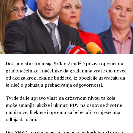
izvršni direktor za tehničke poslove MH Elektroprivreda
Republike Srpske, Trebinje.
– Napunili smo solidno akumulaciju “Bileća”, i poslije
toga imamo znatno manje padavina, u januaru 440 litara
po metru kvadratnom, a u ostalih pet mjeseci imamo
287 litara – naveo je Duško Vujović, rukovodilac sektora
za upravljanje proizvodnjom i vodama ZP
Hidroelektrane na Trebišnjici.
Dok ministar finansija Srđan Amidžić poziva opozicione
gradonačelnike i načelnike da građanima vrate dio novca
Trenutni dotoci su minorni u odnosu na potrošnju. Kota
od akciza kroz lokalne budžete, iz opozicije uzvraćaju da
hidroakumulacije “Bileća” je niža jedanaest metara u
je riječ o pokušaju prebacivanja odgovornosti.
odnosu na plan.
Tvrde da je upravo vlast na državnom nivou ta koja
– Ona može da radio još 30, 40 dana, imamo remont
može smanjiti akcize i ukinuti PDV na osnovne životne
Hidroelektrana na Trebišnjici, koji će trajati preko
namirnice, lijekove i opremu za bebe, ali to mjesecima
mjesec dana, crpimo naše kapacitete, vjerujem da će u
odbija da učini.
oktobru krenuti drugačije – kaže Petrović, navodi
Glas
Srpske
.
Dok SNSD koji čini vlast na nivou zajedničkih institucija