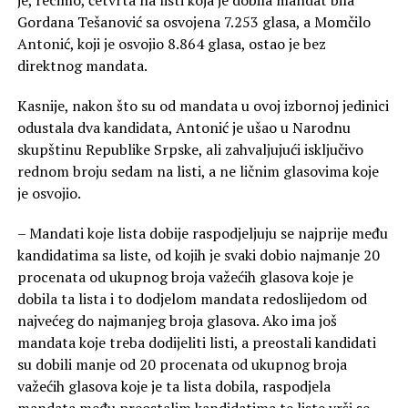
je, recimo, četvrta na listi koja je dobila mandat bila
Gordana Tešanović sa osvojena 7.253 glasa, a Momčilo
Antonić, koji je osvojio 8.864 glasa, ostao je bez
direktnog mandata.
Kasnije, nakon što su od mandata u ovoj izbornoj jedinici
odustala dva kandidata, Antonić je ušao u Narodnu
skupštinu Republike Srpske, ali zahvaljujući isključivo
rednom broju sedam na listi, a ne ličnim glasovima koje
je osvojio.
– Mandati koje lista dobije raspodjeljuju se najprije među
kandidatima sa liste, od kojih je svaki dobio najmanje 20
procenata od ukupnog broja važećih glasova koje je
dobila ta lista i to dodjelom mandata redoslijedom od
najvećeg do najmanjeg broja glasova. Ako ima još
mandata koje treba dodijeliti listi, a preostali kandidati
su dobili manje od 20 procenata od ukupnog broja
važećih glasova koje je ta lista dobila, raspodjela