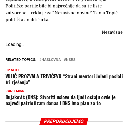
Političke partije bile bi najsrećnije da su te liste
zatvorene – rekla je za “Nezavisne novine” Tanja Topić,
politička analitičarka.
Nezavisne
Loading
.
.
.
RELATED TOPICS:
NASLOVNA
NSRS
UP NEXT
VULIĆ PROZVALA TRIVIĆEVU “Strani mentori Jeleni poslali
tri rješenja”
DON'T MISS
Dujaković (DNS): Stvoriti uslove da ljudi ostaju ovde je
najveći patriotizam danas i DNS ima plan za to
PREPORUČUJEMO