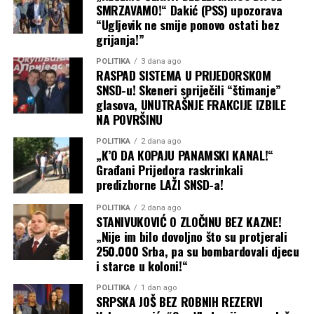
SMRZAVAMO!“ Dakić (PSS) upozorava
“Ugljevik ne smije ponovo ostati bez
grijanja!”
POLITIKA
3 dana ago
RASPAD SISTEMA U PRIJEDORSKOM
SNSD-u! Skeneri spriječili “štimanje”
glasova, UNUTRAŠNJE FRAKCIJE IZBILE
NA POVRŠINU
POLITIKA
2 dana ago
„K’O DA KOPAJU PANAMSKI KANAL!“
Građani Prijedora raskrinkali
predizborne LAŽI SNSD-a!
POLITIKA
2 dana ago
STANIVUKOVIĆ O ZLOČINU BEZ KAZNE!
„Nije im bilo dovoljno što su protjerali
250.000 Srba, pa su bombardovali djecu
i starce u koloni!“
POLITIKA
1 dan ago
SRPSKA JOŠ BEZ ROBNIH REZERVI