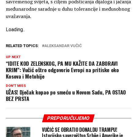
savremenog svijeta, s ciljem podsticanja dijaloga i jačanja
međunarodne saradnje u duhu tolerancije i međusobnog
uvažavanja.
Loading
.
.
.
RELATED TOPICS:
ALEKSANDAR VUČIĆ
UP NEXT
“IDITE KOD ZELENSKOG, PA MU KAŽITE DA ZABORAVI
KRIM”: Vučić oštro odgovorio Evropi na pritiske oko
Kosova i Metohije
DON'T MISS
UŽAS! Dječak kopao po smeću u Novom Sadu, PA OSTAO
BEZ PRSTA
PREPORUČUJEMO
VUČIĆ SE OBRATIO DONALDU TRAMPU!
Istorijsko savezništvo Srbije i Amerike je