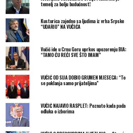
temelj za bolju budućnost!
Kusturica zajedno sa ljudima iz vrha Srpske
“UDARIO” NA VUČIĆA
Vučić ide u Crnu Goru uprkos upozorenju BIA:
“TAMO ĆU REĆI SVE ŠTO IMAM”
VUČIĆ OD SIJA DOBIO GRUMEN MJESECA: “To
se poklanja samo prijateljima”
VUČIĆ NAJAVIO RASPLET: Poznato kada pada
odluka o izborima