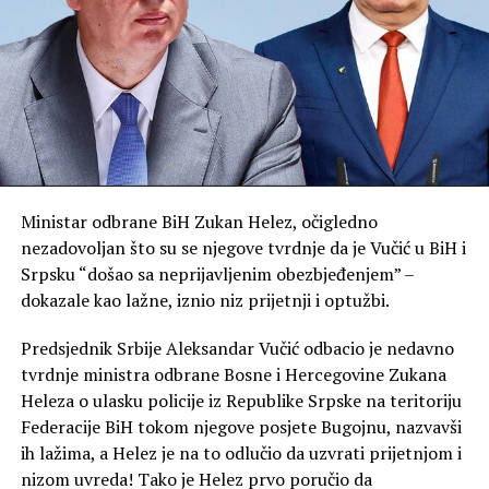
je po pitanju sankcija Rusiji Srbija već ustanovila svoju
politiku pre skoro pet godina i da se to neće menjati do
daljnjeg.
“Što se tiče sankcija, da vam odgovorim direktno: Srbija
je ustanovila svoju politiku. Volodimir Zelenski, siguran
sam da će, u skladu sa svojom borbom i svojim stavovima,
reći šta misli o sankcijama Ruskoj Federaciji, ali Republika
Srbija je pre četiri i po godine, gotovo pet godina, iznela
Ministar odbrane BiH Zukan Helez, očigledno
svoje stavove koje u prethodnom periodu nije menjala i
nezadovoljan što su se njegove tvrdnje da je Vučić u BiH i
tako će ostati do daljnjeg”, rekao je predsednik Vučić.
Srpsku “došao sa neprijavljenim obezbjeđenjem” –
Predsjednik Ukraјine Volodimir Zelenski boraviće u
dokazale kao lažne, iznio niz prijetnji i optužbi.
zvaničnoј posjeti Republici Srbiјi u subotu, 8. avgusta
Predsjednik Srbije Aleksandar Vučić odbacio je nedavno
2026. godine.
tvrdnje ministra odbrane Bosne i Hercegovine Zukana
(Tanjug) Foto: Tanjug
Heleza o ulasku policije iz Republike Srpske na teritoriju
Federacije BiH tokom njegove posjete Bugojnu, nazvavši
ih lažima, a Helez je na to odlučio da uzvrati prijetnjom i
nizom uvreda! Tako je Helez prvo poručio da