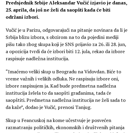
Predsjednik Srbije Aleksandar Vučić izjavio je danas,
25. aprila, da još ne želi da saopšti kada će biti
održani izbori.
Vučić je u Parizu, odgovarajući na pitanje novinara da li je
Srbija blizu izbora, s obzirom na to da pojedini mediji
pišu tako zbog skupa koji je SNS prijavio za 26. ili 28. jun,
a opozicija tvrdi da će izbori biti 12. jula, rekao da izbore
raspisuje nadležna institucija.
“Imaćemo veliki skup u Beogradu na Vidovdan. Biće to
vreme važnih i velikih odluka. Ne raspisuju izbore oni,
izbore raspisujem ja. Kad bude predmetna nadležna
institucija želela to da saopšti građanima, tada će
saopštiti. Predmetna nadležna institucija ne želi sada to
da kaže”, dodao je Vučić, prenosi Tanjug.
Skup u Feancuskoj na kome učestvuje je posvećen
razmatranju političkih, ekonomskih i društvenih pitanja