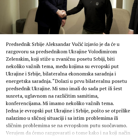
Predsednik Srbije Aleksandar Vučić izjavio je da će u
razgovoru sa predsednikom Ukrajine Volodimirom
Zelenskim, koji stiže u zvaničnu posetu Srbiji, biti
nekoliko važnih tema, među kojima su evropski put
Ukrajine i Srbije, bilateralna ekonomska saradnja i
energetska saradnja. “Dolazi u prvu bilateralnu posetu
predsednik Ukrajine. Mi smo imali do sada pet ili šest
susreta, uglavnom na različitim samitima,
konferencijama. Mi imamo nekoliko važnih tema.
Jedna je evropski put Ukrajine i Srbije, pošto se otprilike
nalazimo u sličnoj situaciji i sa istim problemima ili
sličnim problemima se na evropskom putu suočavamo.
Verujem da ćemo razgovarati o tome kako i na koji način