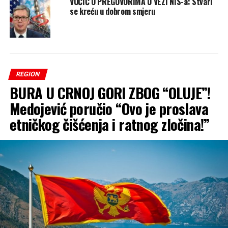
VUČIĆ O PREGOVORIMA U VEZI NIS-a: Stvari
se kreću u dobrom smjeru
REGION
BURA U CRNOJ GORI ZBOG “OLUJE”!
Medojević poručio “Ovo je proslava
etničkog čišćenja i ratnog zločina!”