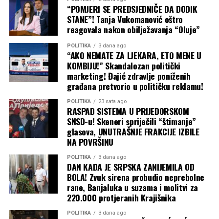
“POMJERI SE PREDSJEDNIČE DA DODIK
STANE”! Tanja Vukomanović oštro
reagovala nakon obilježavanja “Oluje”
POLITIKA
3 dana ago
“AKO NEMATE ZA LJEKARA, ETO MENE U
KOMBIJU!” Skandalozan politički
marketing! Đajić zdravlje poniženih
građana pretvorio u političku reklamu!
POLITIKA
23 sata ago
RASPAD SISTEMA U PRIJEDORSKOM
SNSD-u! Skeneri spriječili “štimanje”
glasova, UNUTRAŠNJE FRAKCIJE IZBILE
NA POVRŠINU
POLITIKA
3 dana ago
DAN KADA JE SRPSKA ZANIJEMILA OD
BOLA! Zvuk sirena probudio neprebolne
rane, Banjaluka u suzama i molitvi za
220.000 protjeranih Krajišnika
POLITIKA
3 dana ago