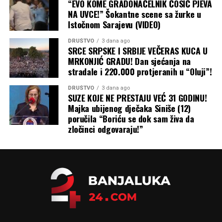
“EVO KOME GRADONAČELNIK ĆOSIĆ PJEVA
NA UVCE!” Šokantne scene sa žurke u
Istočnom Sarajevu (VIDEO)
DRUŠTVO
3 dana ago
SRCE SRPSKE I SRBIJE VEČERAS KUCA U
MRKONJIĆ GRADU! Dan sjećanja na
stradale i 220.000 protjeranih u “Oluji”!
DRUŠTVO
3 dana ago
SUZE KOJE NE PRESTAJU VEĆ 31 GODINU!
Majka ubijenog dječaka Siniše (12)
poručila “Boriću se dok sam živa da
zločinci odgovaraju!”