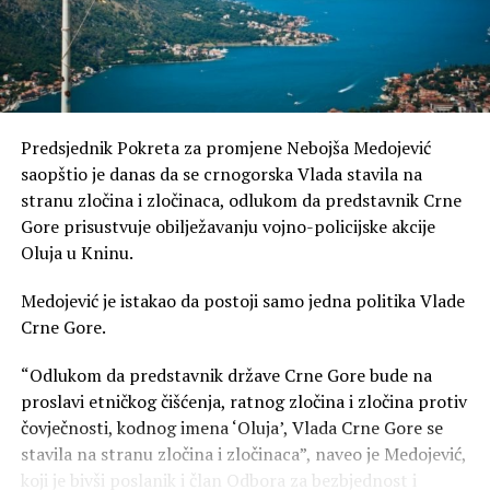
Predsjednik Pokreta za promjene Nebojša Medojević
saopštio je danas da se crnogorska Vlada stavila na
stranu zločina i zločinaca, odlukom da predstavnik Crne
Gore prisustvuje obilježavanju vojno-policijske akcije
Oluja u Kninu.
Medojević je istakao da postoji samo jedna politika Vlade
Crne Gore.
“Odlukom da predstavnik države Crne Gore bude na
proslavi etničkog čišćenja, ratnog zločina i zločina protiv
čovječnosti, kodnog imena ‘Oluja’, Vlada Crne Gore se
stavila na stranu zločina i zločinaca”, naveo je Medojević,
koji je bivši poslanik i član Odbora za bezbjednost i