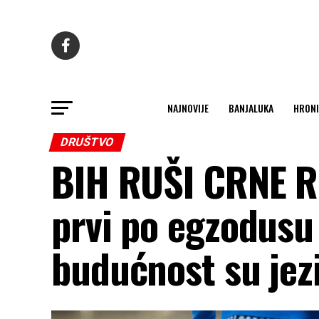
NAJNOVIJE
BANJALUKA
HRONI
DRUŠTVO
BIH RUŠI CRNE R
prvi po egzodusu
budućnost su jez