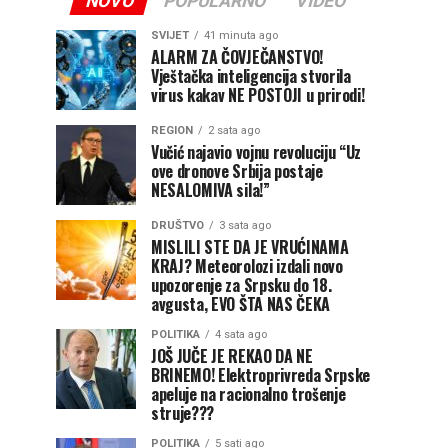
NOVO
POPULARNO
VIDEO
SVIJET
41 minuta ago
ALARM ZA ČOVJEČANSTVO!
Vještačka inteligencija stvorila
virus kakav NE POSTOJI u prirodi!
REGION
2 sata ago
Vučić najavio vojnu revoluciju “Uz
ove dronove Srbija postaje
NESALOMIVA sila!”
DRUŠTVO
3 sata ago
MISLILI STE DA JE VRUĆINAMA
KRAJ? Meteorolozi izdali novo
upozorenje za Srpsku do 18.
avgusta, EVO ŠTA NAS ČEKA
POLITIKA
4 sata ago
JOŠ JUČE JE REKAO DA NE
BRINEMO! Elektroprivreda Srpske
apeluje na racionalno trošenje
struje???
POLITIKA
5 sati ago