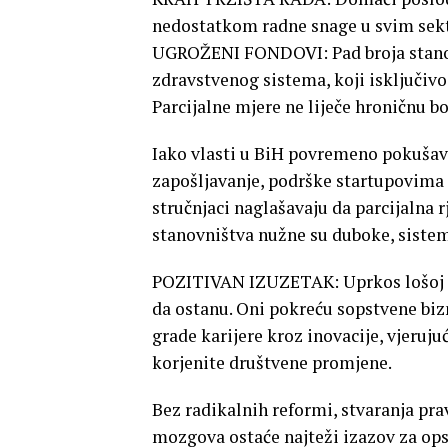
nedostatkom radne snage u svim sek
UGROŽENI FONDOVI: Pad broja stanov
zdravstvenog sistema, koji isključiv
Parcijalne mjere ne liječe hroničnu bo
Iako vlasti u BiH povremeno pokušav
zapošljavanje, podrške startupovim
stručnjaci naglašavaju da parcijalna 
stanovništva nužne su duboke, siste
POZITIVAN IZUZETAK: Uprkos lošoj opš
da ostanu. Oni pokreću sopstvene bizn
grade karijere kroz inovacije, vjeruju
korjenite društvene promjene.
Bez radikalnih reformi, stvaranja pra
mozgova ostaće najteži izazov za ops