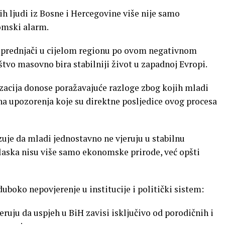
 ljudi iz Bosne i Hercegovine više nije samo
omski alarm.
 prednjači u cijelom regionu po ovom negativnom
tvo masovno bira stabilniji život u zapadnoj Evropi.
izacija donose poražavajuće razloge zbog kojih mladi
sna upozorenja koje su direktne posljedice ovog procesa
uje da mladi jednostavno ne vjeruju u stabilnu
laska nisu više samo ekonomske prirode, već opšti
boko nepovjerenje u institucije i politički sistem:
eruju da uspjeh u BiH zavisi isključivo od porodičnih i