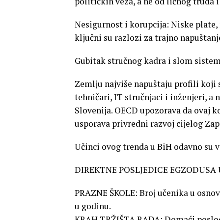
političkih veza, a ne od ličnog truda i
Nesigurnost i korupcija: Niske plate,
ključni su razlozi za trajno napuštan
Gubitak stručnog kadra i slom siste
Zemlju najviše napuštaju profili koji 
tehničari, IT stručnjaci i inženjeri, 
Slovenija. OECD upozorava da ovaj k
usporava privredni razvoj cijelog Za
Učinci ovog trenda u BiH odavno su vi
DIREKTNE POSLJEDICE EGZODUSA 
PRAZNE ŠKOLE: Broj učenika u osnovn
u godinu.
KRAH TRŽIŠTA RADA: Domaći poslodav