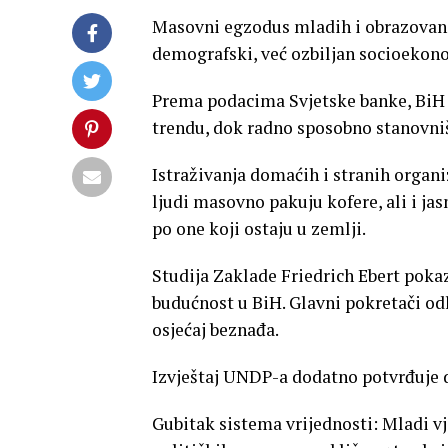
Masovni egzodus mladih i obrazovanih
demografski, već ozbiljan socioekon
Prema podacima Svjetske banke, BiH
trendu, dok radno sposobno stanovniš
Istraživanja domaćih i stranih organ
ljudi masovno pakuju kofere, ali i ja
po one koji ostaju u zemlji.
Studija Zaklade Friedrich Ebert pokaz
budućnost u BiH. Glavni pokretači od
osjećaj beznađa.
Izvještaj UNDP-a dodatno potvrđuje du
Gubitak sistema vrijednosti: Mladi vj