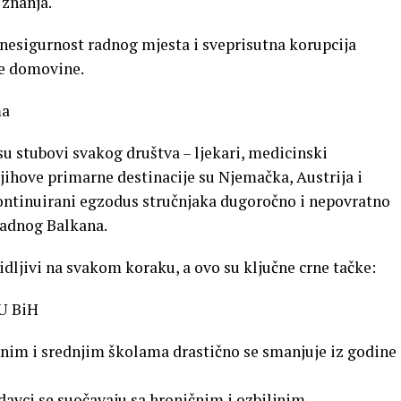
 znanja.
 nesigurnost radnog mjesta i sveprisutna korupcija
je domovine.
ma
su stubovi svakog društva – ljekari, medicinski
a njihove primarne destinacije su Njemačka, Austrija i
ontinuirani egzodus stručnjaka dugoročno i nepovratno
padnog Balkana.
dljivi na svakom koraku, a ovo su ključne crne tačke:
U BiH
im i srednjim školama drastično se smanjuje iz godine
ci se suočavaju sa hroničnim i ozbiljnim