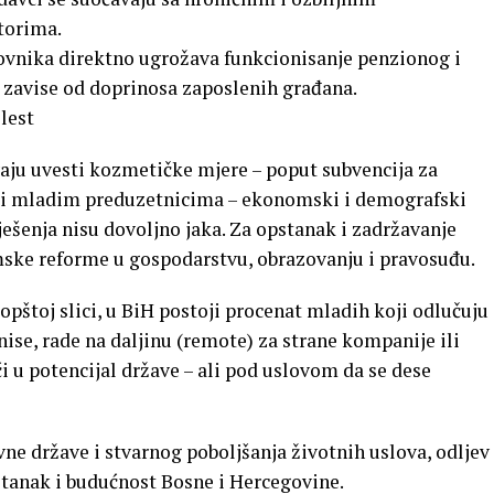
torima.
nika direktno ugrožava funkcionisanje penzionog i
o zavise od doprinosa zaposlenih građana.
lest
aju uvesti kozmetičke mjere – poput subvencija za
a i mladim preduzetnicima – ekonomski i demografski
rješenja nisu dovoljno jaka. Za opstanak i zadržavanje
mske reforme u gospodarstvu, obrazovanju i pravosuđu.
toj slici, u BiH postoji procenat mladih koji odlučuju
ise, rade na daljinu (remote) za strane kompanije ili
ći u potencijal države – ali pod uslovom da se dese
vne države i stvarnog poboljšanja životnih uslova, odljev
tanak i budućnost Bosne i Hercegovine.