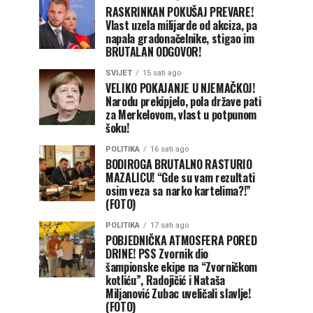
RASKRINKAN POKUŠAJ PREVARE!
Vlast uzela milijarde od akciza, pa
napala gradonačelnike, stigao im
BRUTALAN ODGOVOR!
SVIJET
15 sati ago
VELIKO POKAJANJE U NJEMAČKOJ!
Narodu prekipjelo, pola države pati
za Merkelovom, vlast u potpunom
šoku!
POLITIKA
16 sati ago
BODIROGA BRUTALNO RASTURIO
MAZALICU! “Gde su vam rezultati
osim veza sa narko kartelima?!”
(FOTO)
POLITIKA
17 sati ago
POBJEDNIČKA ATMOSFERA PORED
DRINE! PSS Zvornik dio
šampionske ekipe na “Zvorničkom
kotliću”, Radojičić i Nataša
Miljanović Zubac uveličali slavlje!
(FOTO)