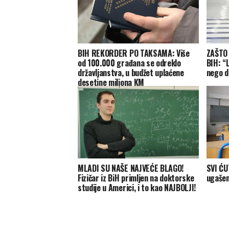
BIH REKORDER PO TAKSAMA: Više
ZAŠTO
od 100.000 građana se odreklo
BIH: “
državljanstva, u budžet uplaćene
nego d
desetine miliona KM
MLADI SU NAŠE NAJVEĆE BLAGO!
SVI ĆU
Fizičar iz BiH primljen na doktorske
ugašen
studije u Americi, i to kao NAJBOLJI!