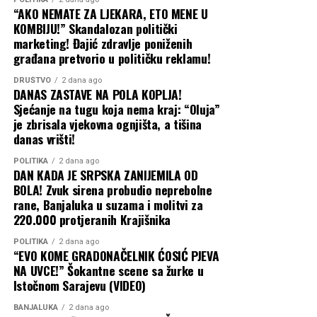
su drugi previdjeli, što će vam donijeti dodatne poene
“AKO NEMATE ZA LJEKARA, ETO MENE U
kod rukovodstva.
Posao: Finansijska situacija se stabilizuje. Posvećenost i
KOMBIJU!” Skandalozan politički
marketing! Đajić zdravlje poniženih
rad iz prethodnog perioda konačno daju vidljive i
Ljubav: Pretjerano analizirate svaki korak partnera, što
građana pretvorio u političku reklamu!
konkretne rezultate.
može stvoriti tenziju. Slobodne Djevice bi mogle
DRUŠTVO
2 dana ago
započeti komunikaciju sa nekima ko dijeli njihova
Zdravlje: Čuvajte zglobove i koljena, izbjegavajte
DANAS ZASTAVE NA POLA KOPLJA!
interesovanja.
Sjećanje na tugu koja nema kraj: “Oluja”
prevelika fizička opterećenja.
je zbrisala vjekovna ognjišta, a tišina
Zdravlje: Moguć osjećaj umora. Posvetite se relaksaciji u
danas vrišti!
VODOLIJA
večernjim satima.
Ljubav: Neočekivani obrt u ljubavnom životu. Neko koga
POLITIKA
2 dana ago
DAN KADA JE SRPSKA ZANIJEMILA OD
ste smatrali samo prijateljem počinje da vam pokazuje
Savjet dana: Opustite se i pustite da se stvari ponekad
BOLA! Zvuk sirena probudio neprebolne
jasne znake simpatije.
odvijaju same od sebe.
rane, Banjaluka u suzama i molitvi za
220.000 protjeranih Krajišnika
Posao: Kreativnost vam je na maksimumu. Imate sjajne
Vaga (23. septembar – 22. oktobar)
zamisli, ali pazite kome ih otkrivate kako neko ne bi
POLITIKA
2 dana ago
Posao: Naglašena je potreba za balansom. Izbjegavajte
“EVO KOME GRADONAČELNIK ĆOSIĆ PJEVA
preuzeo vaše zasluge.
donošenje ishitrenih poslovnih odluka i posavjetujte se
NA UVCE!” Šokantne scene sa žurke u
sa osobom od povjerenja.
Istočnom Sarajevu (VIDEO)
Zdravlje: Meteoropatske reakcije – moguća su variranja
pritiska i promjene raspoloženja.
BANJALUKA
2 dana ago
Ljubav: Harmonija u ljubavi vam je najvažnija. Partner