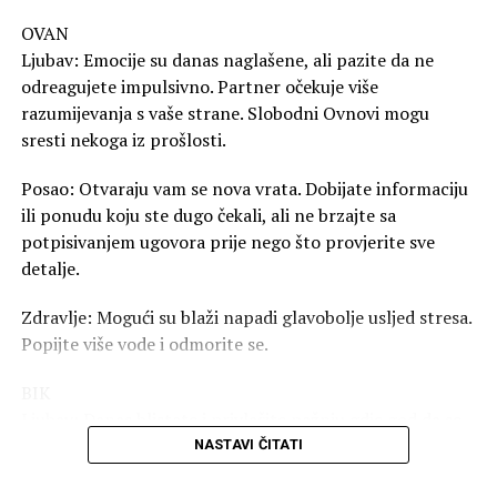
sanjare o nekome ko je trenutno nedostupan.
Zdravlje: Odlično se osjećate!
OVAN
Ljubav: Emocije su danas naglašene, ali pazite da ne
♌ Lav
odreagujete impulsivno. Partner očekuje više
Posao: Vaše liderske vještine danas dolaze do punog
razumijevanja s vaše strane. Slobodni Ovnovi mogu
izražaja. Šefovi prate svaki vaš korak, i to u pozitivnom
sresti nekoga iz prošlosti.
smislu. Očekujte pohvale!
Ljubav: Vaš ego bi mogao da izazove manju svađu sa
Posao: Otvaraju vam se nova vrata. Dobijate informaciju
partnerom. Spustite loptu. Slobodni Lavovi su u centru
ili ponudu koju ste dugo čekali, ali ne brzajte sa
pažnje i flertuju na sve strane.
potpisivanjem ugovora prije nego što provjerite sve
Zdravlje: Više se krećite, prijaće vam lagana šetnja.
detalje.
♍ Djevica
Zdravlje: Mogući su blaži napadi glavobolje usljed stresa.
Posao: Sitnice vas danas nerviraju više nego obično.
Popijte više vode i odmorite se.
Pokušajte da se fokusirate na širu sliku i ne trošite
BIK
energiju na tuđe greške.
Ljubav: Danas blistate i privlačite pažnju gdje god da se
Ljubav: Vaš analitički um danas ne pomaže u ljubavi.
pojavite. U vezi vlada harmonija, dok slobodne Bikove
Prepustite se osjećanjima i prestanite da tražite mane
NASTAVI ČITATI
očekuje zanimljivo poznanstvo preko prijatelja.
partneru.