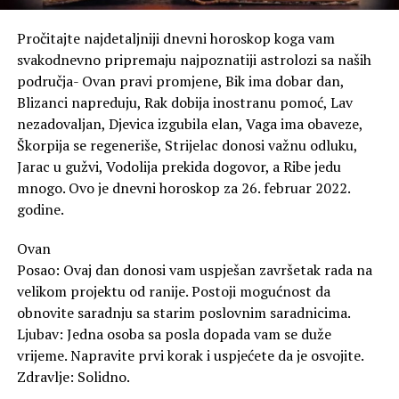
Pročitajte najdetaljniji dnevni horoskop koga vam
svakodnevno pripremaju najpoznatiji astrolozi sa naših
područja- Ovan pravi promjene, Bik ima dobar dan,
Blizanci napreduju, Rak dobija inostranu pomoć, Lav
nezadovaljan, Djevica izgubila elan, Vaga ima obaveze,
Škorpija se regeneriše, Strijelac donosi važnu odluku,
Jarac u gužvi, Vodolija prekida dogovor, a Ribe jedu
mnogo. Ovo je dnevni horoskop za 26. februar 2022.
godine.
Ovan
Posao: Ovaj dan donosi vam uspješan završetak rada na
velikom projektu od ranije. Postoji mogućnost da
obnovite saradnju sa starim poslovnim saradnicima.
Ljubav: Jedna osoba sa posla dopada vam se duže
vrijeme. Napravite prvi korak i uspjećete da je osvojite.
Zdravlje: Solidno.