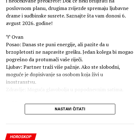
i neočekivane preokrete! Dok će neki briljirati na
poslovnom planu, drugima zvijezde spremaju ljubavne
drame i sudbinske susrete. Saznajte šta vam donosi 6.
avgust 2026. godine!
♈ Ovan
Posao: Danas ste puni energije, ali pazite da u
brzopletosti ne napravite grešku. Jedan kolega bi mogao
pogrešno da protumači vaše riječi.
Ljubav: Partner traži više pažnje. Ako ste slobodni,
moguće je dopisivanje sa osobom koja živi u
inostranstvu.
Zdravlje: Moguća glavobolja u popodnevnim satima.
♉ Bik
NASTAVI ČITATI
Posao: Vaš fokus je danas isključivo na finansijama.
Zvijezde vas upozoravaju – danas strogo pazite na
novčanik i izbjegavajte impulsivne kupovine!
Ljubav: Strasti se smiruju, a vi uživate u harmoniji sa
HOROSKOP