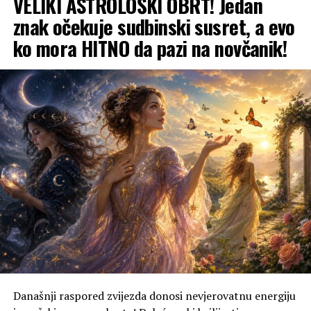
VELIKI ASTROLOŠKI OBRT! Jedan
znak očekuje sudbinski susret, a evo
ko mora HITNO da pazi na novčanik!
Današnji raspored zvijezda donosi nevjerovatnu energiju