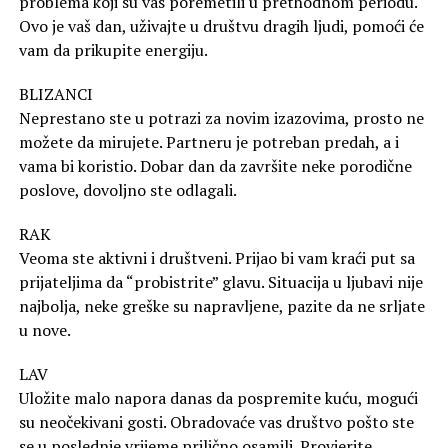
problema koji su vas poremetili u prethodnom periodu.
Ovo je vaš dan, uživajte u društvu dragih ljudi, pomoći će
vam da prikupite energiju.
BLIZANCI
Neprestano ste u potrazi za novim izazovima, prosto ne
možete da mirujete. Partneru je potreban predah, a i
vama bi koristio. Dobar dan da završite neke porodične
poslove, dovoljno ste odlagali.
RAK
Veoma ste aktivni i društveni. Prijao bi vam kraći put sa
prijateljima da “probistrite” glavu. Situacija u ljubavi nije
najbolja, neke greške su napravljene, pazite da ne srljate
u nove.
LAV
Uložite malo napora danas da pospremite kuću, mogući
su neočekivani gosti. Obradovaće vas društvo pošto ste
se u poslednje vrijeme prilično osamili. Provjerite