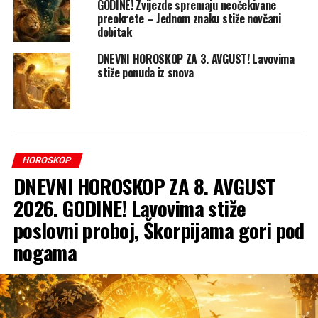
GODINE! Zvijezde spremaju neočekivane
preokrete – Jednom znaku stiže novčani
dobitak
DNEVNI HOROSKOP ZA 3. AVGUST! Lavovima
stiže ponuda iz snova
HOROSKOP
DNEVNI HOROSKOP ZA 8. AVGUST
2026. GODINE! Lavovima stiže
poslovni proboj, Škorpijama gori pod
nogama