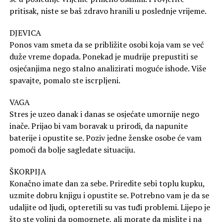
pritisak, niste se baš zdravo hranili u poslednje vrijeme.
DJEVICA
Ponos vam smeta da se približite osobi koja vam se već
duže vreme dopada. Ponekad je mudrije prepustiti se
osjećanjima nego stalno analizirati moguće ishode. Više
spavajte, pomalo ste iscrpljeni.
VAGA
Stres je uzeo danak i danas se osjećate umornije nego
inače. Prijao bi vam boravak u prirodi, da napunite
baterije i opustite se. Poziv jedne ženske osobe će vam
pomoći da bolje sagledate situaciju.
ŠKORPIJA
Konačno imate dan za sebe. Priredite sebi toplu kupku,
uzmite dobru knjigu i opustite se. Potrebno vam je da se
udaljite od ljudi, opteretili su vas tuđi problemi. Lijepo je
što ste voljni da pomognete, ali morate da mislite i na