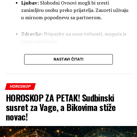
Ljubav:
Slobodni Ovnovi mogli bi sresti
zanimljivu osobu preko prijatelja. Zauzeti uživaju
u mirnom popodnevu sa partnerom.
Zdravlje:
Pripazite na unos tečnosti, moguća je
blaga glavobolja.
Bik
NASTAVI ČITATI
Posao:
Finansijska situacija se stabilizuje. Moguć
je manji priliv novca ili dobre vijesti u vezi sa
HOROSKOP
nekim ulaganjem.
HOROSKOP ZA PETAK! Sudbinski
susret za Vage, a Bikovima stiže
Ljubav:
Imate potrebu za sigurnošću. Otvoren
razgovor sa partnerom rješava staru nedoumicu.
novac!
Zdravlje:
Odlično se osjećate, idealno vrijeme za
boravak u prirodi.