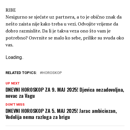
RIBE
Nesigurno se sjećate uz partnera, a to je obično znak da
nešto zaista nije kako treba u vezi. Odvojite vrijeme da
dobro razmislite. Da li je takva veza ono što vam je
potrebno? Osvrnite se malo ko sebe, prilike su svuda oko
vas.
Loading
.
.
.
RELATED TOPICS:
HOROSKOP
UP NEXT
DNEVNI HOROSKOP ZA 9. MAJ 2025! Djevica nezadovoljna,
novac za Vagu
DON'T MISS
DNEVNI HOROSKOP ZA 5. MAJ 2025! Jarac ambiciozan,
Vodolija nema razloga za brigu