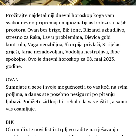
Pročitajte najdetaljniji dnevni horoskop koga vam
svakodnevno pripremaju najpoznatiji astrolozi sa naših
prostora. Ovan bez brige, Bik tone, Blizanci uzbudljivo,
stresno za Raka, Lav u problemima, Djevica gubi
kontrolu, Vaga neozbiljna, Škorpija privlači, Strijelac
griješi, Jarac nezadovoljan, Vodolija nestrpljiva, Ribe
spokojne. Ovo je dnevni horoskop za 08. maj 2023.
godine.
OVAN
Sumnjate u sebe i svoje mogućnosti i to vas koči na svim
poljima, a danas ste posebno nesigurni po pitanju
ljubavi. Podižete zid koji bi trebalo da vas zaštiti, a samo
vas osamljuje.
BIK
Okrenuli ste novi list i strpljivo radite na rješavanju