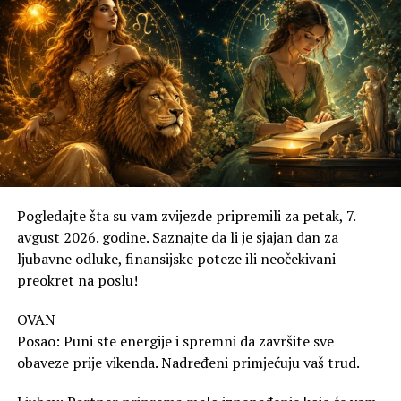
Blizanci
Posao:
Vaša komunikativnost je na vrhuncu. Lako
sklapate dogovore i pronalazite rješenja za
situacije koje su vas opterećivale.
Ljubav:
Očekuje vas dinamičan dan. Neko iz vaše
blizine već duže vrijeme pokušava da vam privuče
Pogledajte šta su vam zvijezde pripremili za petak, 7.
pažnju.
avgust 2026. godine. Saznajte da li je sjajan dan za
ljubavne odluke, finansijske poteze ili neočekivani
Zdravlje:
Čuvajte se sitnih povreda ili
preokret na poslu!
neopreznosti u pokretu.
OVAN
Posao: Puni ste energije i spremni da završite sve
Rak
obaveze prije vikenda. Nadređeni primjećuju vaš trud.
Posao:
Odmor vam je preko potreban. Danas