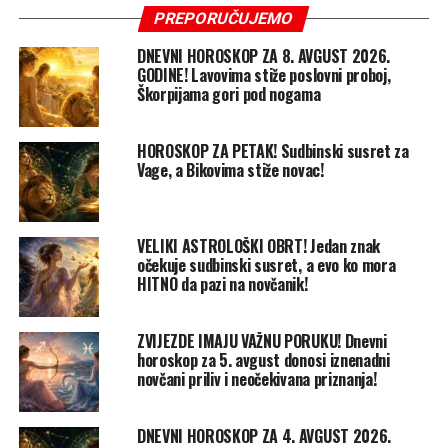
PREPORUČUJEMO
DNEVNI HOROSKOP ZA 8. AVGUST 2026.
GODINE! Lavovima stiže poslovni proboj,
Škorpijama gori pod nogama
HOROSKOP ZA PETAK! Sudbinski susret za
Vage, a Bikovima stiže novac!
VELIKI ASTROLOŠKI OBRT! Jedan znak
očekuje sudbinski susret, a evo ko mora
HITNO da pazi na novčanik!
ZVIJEZDE IMAJU VAŽNU PORUKU! Dnevni
horoskop za 5. avgust donosi iznenadni
novčani priliv i neočekivana priznanja!
DNEVNI HOROSKOP ZA 4. AVGUST 2026.