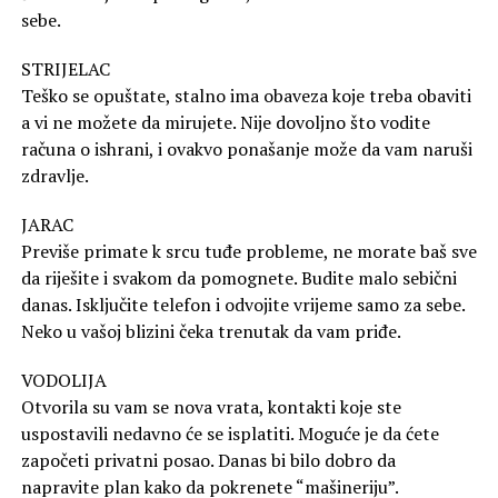
sebe.
STRIJELAC
Teško se opuštate, stalno ima obaveza koje treba obaviti
a vi ne možete da mirujete. Nije dovoljno što vodite
računa o ishrani, i ovakvo ponašanje može da vam naruši
zdravlje.
JARAC
Previše primate k srcu tuđe probleme, ne morate baš sve
da riješite i svakom da pomognete. Budite malo sebični
danas. Isključite telefon i odvojite vrijeme samo za sebe.
Neko u vašoj blizini čeka trenutak da vam priđe.
VODOLIJA
Otvorila su vam se nova vrata, kontakti koje ste
uspostavili nedavno će se isplatiti. Moguće je da ćete
započeti privatni posao. Danas bi bilo dobro da
napravite plan kako da pokrenete “mašineriju”.