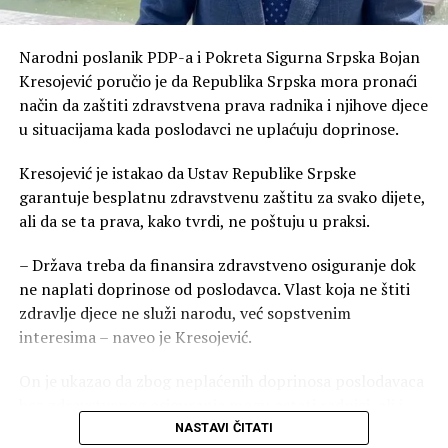
i osnovnih životnih
namirnica divljaju, dok
Narodni poslanik PDP-a i Pokreta Sigurna Srpska Bojan
građani Republike Srpske
Kresojević poručio je da Republika Srpska mora pronaći
žive u neizvjesnosti — vlast
način da zaštiti zdravstvena prava radnika i njihove djece
u situacijama kada poslodavci ne uplaćuju doprinose.
ćuti ili objavljuje
saopštenja bez ikakve
Kresojević je istakao da Ustav Republike Srpske
garantuje besplatnu zdravstvenu zaštitu za svako dijete,
sadržine. Ministarstvo
ali da se ta prava, kako tvrdi, ne poštuju u praksi.
trgovine i turizma, kojem je
– Država treba da finansira zdravstveno osiguranje dok
povjerena navodna ‘briga’ o
ne naplati doprinose od poslodavca. Vlast koja ne štiti
tržištu, pokazalo se
zdravlje djece ne služi narodu, već sopstvenim
potpuno nesposobnim da
interesima – naveo je Kresojević.
zaštiti građane“, naveo je
On je ukazao da zbog neplaćenih doprinosa poslodavaca
on.
bez zdravstvenog osiguranja mogu ostati radnici, ali i
njihova djeca, koja, kako je naglasio, nisu kriva zbog
NASTAVI ČITATI