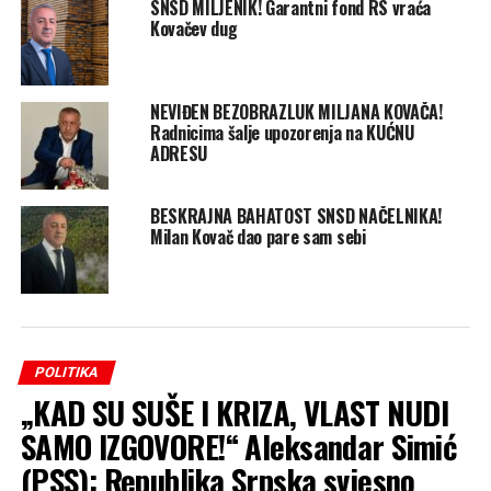
SNSD MILJENIK! Garantni fond RS vraća
Kovačev dug
NEVIĐEN BEZOBRAZLUK MILJANA KOVAČA!
Radnicima šalje upozorenja na KUĆNU
ADRESU
BESKRAJNA BAHATOST SNSD NAČELNIKA!
Milan Kovač dao pare sam sebi
POLITIKA
„KAD SU SUŠE I KRIZA, VLAST NUDI
SAMO IZGOVORE!“ Aleksandar Simić
(PSS): Republika Srpska svjesno