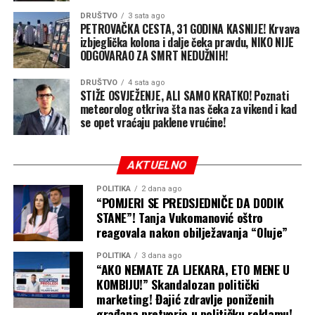
DRUŠTVO
3 sata ago
PETROVAČKA CESTA, 31 GODINA KASNIJE! Krvava
izbjeglička kolona i dalje čeka pravdu, NIKO NIJE
ODGOVARAO ZA SMRT NEDUŽNIH!
DRUŠTVO
4 sata ago
STIŽE OSVJEŽENJE, ALI SAMO KRATKO! Poznati
meteorolog otkriva šta nas čeka za vikend i kad
se opet vraćaju paklene vrućine!
AKTUELNO
POLITIKA
2 dana ago
“POMJERI SE PREDSJEDNIČE DA DODIK
STANE”! Tanja Vukomanović oštro
reagovala nakon obilježavanja “Oluje”
POLITIKA
3 dana ago
“AKO NEMATE ZA LJEKARA, ETO MENE U
KOMBIJU!” Skandalozan politički
marketing! Đajić zdravlje poniženih
građana pretvorio u političku reklamu!