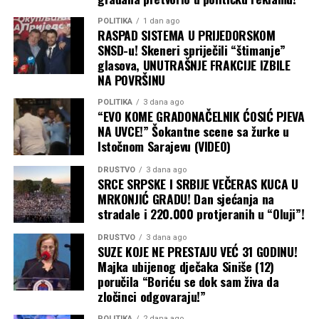
POLITIKA
1 dan ago
RASPAD SISTEMA U PRIJEDORSKOM
SNSD-u! Skeneri spriječili “štimanje”
glasova, UNUTRAŠNJE FRAKCIJE IZBILE
NA POVRŠINU
POLITIKA
3 dana ago
“EVO KOME GRADONAČELNIK ĆOSIĆ PJEVA
NA UVCE!” Šokantne scene sa žurke u
Istočnom Sarajevu (VIDEO)
DRUŠTVO
3 dana ago
SRCE SRPSKE I SRBIJE VEČERAS KUCA U
MRKONJIĆ GRADU! Dan sjećanja na
stradale i 220.000 protjeranih u “Oluji”!
DRUŠTVO
3 dana ago
SUZE KOJE NE PRESTAJU VEĆ 31 GODINU!
Majka ubijenog dječaka Siniše (12)
poručila “Boriću se dok sam živa da
zločinci odgovaraju!”
POLITIKA
2 dana ago