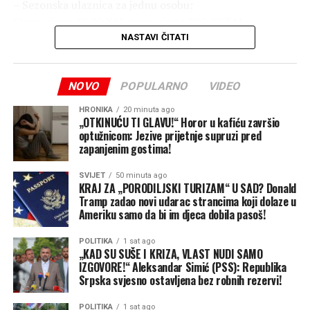
nesposobnost i političko
– Sezonska ulaznica za jednu osobu:
Stara cijena 40,00 KM, nova cijena 200,00 KM.
oglašavanje na račun
NASTAVI ČITATI
njihove egzistencije“,
– Sezonska porodična ulaznica:
Stara cijena 50,00 KM, nova cijena 300,00 KM.
zaključio je Aleksandar
NOVO
POPULARNO
VIDEO
Simić.
– Posebna taksa (dodatna) za ulaz u prašumu Perućicu je
HRONIKA
20 minuta ago
70,00 KM.
„OTKINUĆU TI GLAVU!“ Horor u kafiću završio
optužnicom: Jezive prijetnje supruzi pred
– Ulaz na spomenik do sada se nije naplaćivao, od sada
zapanjenim gostima!
5,00 KM po osobi.
SVIJET
50 minuta ago
KRAJ ZA „PORODILJSKI TURIZAM“ U SAD? Donald
– Postavljanje šatora 30,00 KM po danu
Tramp zadao novi udarac strancima koji dolaze u
Ameriku samo da bi im djeca dobila pasoš!
“Da li je istina da je u planu da se pravi benzinska
pumpa preko puta spomenika, a odmah pored restorana
POLITIKA
1 sat ago
„KAD SU SUŠE I KRIZA, VLAST NUDI SAMO
Komlen, iako je riječ o lokaciji prvog i drugog stepena
IZGOVORE!“ Aleksandar Simić (PSS): Republika
zaštite?”, upitao je Bodiroga.
Srpska svjesno ostavljena bez robnih rezervi!
“Zar ne bi porodice sa troje ili više djece trebale biti
POLITIKA
1 sat ago