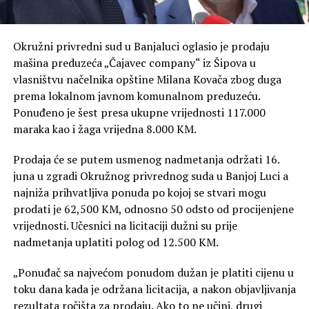
Okružni privredni sud u Banjaluci oglasio je prodaju
mašina preduzeća „Čajavec company“ iz Šipova u
vlasništvu načelnika opštine Milana Kovača zbog duga
prema lokalnom javnom komunalnom preduzeću.
Ponuđeno je šest presa ukupne vrijednosti 117.000
maraka kao i žaga vrijedna 8.000 KM.
Prodaja će se putem usmenog nadmetanja održati 16.
juna u zgradi Okružnog privrednog suda u Banjoj Luci a
najniža prihvatljiva ponuda po kojoj se stvari mogu
prodati je 62,500 KM, odnosno 50 odsto od procijenjene
vrijednosti. Učesnici na licitaciji dužni su prije
nadmetanja uplatiti polog od 12.500 KM.
„Ponuđač sa najvećom ponudom dužan je platiti cijenu u
toku dana kada je održana licitacija, a nakon objavljivanja
rezultata ročišta za prodaju. Ako to ne učini, drugi