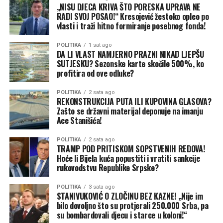
„NISU DJECA KRIVA ŠTO PORESKA UPRAVA NE
oslobođene porodične ulaznica od 300 KM? Grad Foča bi
RADI SVOJ POSAO!“ Kresojević žestoko opleo po
mogao kao dio pronatalitetne politike da pokloni
vlasti i traži hitno formiranje posebnog fonda!
porodicama sa troje i više djece godišnje ulaznice”,
predložio je Bodiroga.
POLITIKA
1 sat ago
DA LI VLAST NAMJERNO PRAZNI NIKAD LJEPŠU
SUTJESKU? Sezonske karte skočile 500%, ko
On je podsjetio da je firmi “Agens” iz Teslića, koja je na
profitira od ove odluke?
kraju prošle godine imala dva zaposlena radnika, Vlada
Republike Srpske odobrila zakup svih ugostiteljskih
POLITIKA
2 sata ago
objekata NP “Sutjeska” na 50 godina.
REKONSTRUKCIJA PUTA ILI KUPOVINA GLASOVA?
Zašto se državni materijal deponuje na imanju
Ace Stanišića!
POLITIKA
2 sata ago
TRAMP POD PRITISKOM SOPSTVENIH REDOVA!
Hoće li Bijela kuća popustiti i vratiti sankcije
rukovodstvu Republike Srpske?
POLITIKA
3 sata ago
STANIVUKOVIĆ O ZLOČINU BEZ KAZNE! „Nije im
bilo dovoljno što su protjerali 250.000 Srba, pa
(BN)
su bombardovali djecu i starce u koloni!“