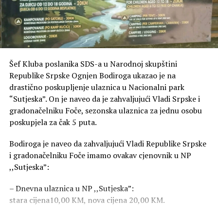
uvođenje transparentnog nadzora;
Hitnu pomoć poljoprivrednicima
pogođenim
sušom i ulaganje u sisteme za navodnjavanje;
Šef Kluba poslanika SDS-a u Narodnoj skupštini
Republike Srpske Ognjen Bodiroga ukazao je na
Donošenje kriznog plana
za tržišne poremećaje
drastično poskupljenje ulaznica u Nacionalni park
i zaštitu najugroženijih kategorija stanovništva.
“Sutjeska”. On je naveo da je zahvaljujući Vladi Srpske i
gradonačelniku Foče, sezonska ulaznica za jednu osobu
poskupjela za čak 5 puta.
„Ovo nije prijedlog. Ovo je
zahtjev. Vrijeme je da vlast
Bodiroga je naveo da zahvaljujući Vladi Republike Srpske
preuzme odgovornost ili da
i gradonačelniku Foče imamo ovakav cjenovnik u NP
,,Sutjeska”:
ode. Građani Republike
Srpske neće više trpjeti
– Dnevna ulaznica u NP ,,Sutjeska”:
stara cijena10,00 KM, nova cijena 20,00 KM.
neodgovornost,