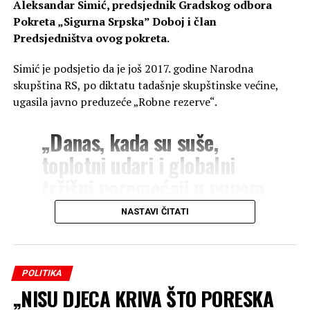
Aleksandar Simić, predsjednik Gradskog odbora
Pokreta „Sigurna Srpska” Doboj i član
Predsjedništva ovog pokreta.
Simić je podsjetio da je još 2017. godine Narodna
skupština RS, po diktatu tadašnje skupštinske većine,
ugasila javno preduzeće „Robne rezerve“.
„Danas, kada su suše,
toplotni udari i globalni
tržišni poremećaji u punom
zamahu, nude nam samo
NASTAVI ČITATI
izgovore i prazne izjave. Ne
postoji robna rezerva. Ne
postoji sistemska zaštita.
POLITIKA
„NISU DJECA KRIVA ŠTO PORESKA
Ne postoji odgovornost.