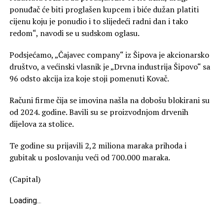
ponuđač će biti proglašen kupcem i biće dužan platiti
cijenu koju je ponudio i to slijedeći radni dan i tako
redom“, navodi se u sudskom oglasu.
Podsjećamo, „Čajavec company“ iz Šipova je akcionarsko
društvo, a većinski vlasnik je „Drvna industrija Šipovo“ sa
96 odsto akcija iza koje stoji pomenuti Kovač.
Računi firme čija se imovina našla na dobošu blokirani su
od 2024. godine. Bavili su se proizvodnjom drvenih
dijelova za stolice.
Te godine su prijavili 2,2 miliona maraka prihoda i
gubitak u poslovanju veći od 700.000 maraka.
(Capital)
Loading
.
.
.