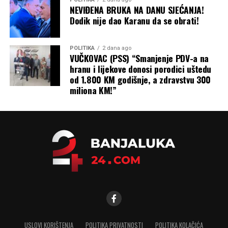
NEVIĐENA BRUKA NA DANU SJEĆANJA!
Dodik nije dao Karanu da se obrati!
POLITIKA
2 dana ago
VUČKOVAC (PSS) “Smanjenje PDV-a na
hranu i lijekove donosi porodici uštedu
od 1.800 KM godišnje, a zdravstvu 300
miliona KM!”
USLOVI KORIŠTENJA
POLITIKA PRIVATNOSTI
POLITIKA KOLAČIĆA