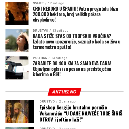
SVIJET
12 sati ago
CRNI REKORD U ŠPANIJI! Vatra progutala blizu
Ministar trgovine i turizma Ned Puhovac nije odgovarao
200.000 hektara, broj velikih požara
na pozive CAPITAL-a, a u petak je izjavio da se „na
eksplodirao!
Skupštini akcionara nije moglo glasati o finansijskom
izvještaju tog akcionarnog društva, jer je izvještaj sa
DRUŠTVO
13 sati ago
KADA STIŽE SPAS OD TROPSKIH VRUĆINA?
preporukom vraćen na doradu IRB-u RS“.
Izdato novo upozorenje, saznajte kada se živa u
termometru spušta!
„IRB je taj koji daje upute kako će se glasati. Vlada RS je
samo ta koja to potvrđuje“, rekao je između ostalog
POLITIKA
13 sati ago
Puhovac za Aloonline.
ZARADITE DO 400 KM ZA SAMO DVA DANA!
Objavljeni oglasi za posao na predstojećim
izborima u BiH!
Na pitanje da prokomentariše ovu izjavu ministra
Puhovca, Šulić je kratko rekao: „Ja mislim da je Vlada
iznad IRB-a“.
AKTUELNO
Podsjećamo, Elek je 12. jula naveče smijenjen sa funkcije
DRUŠTVO
2 dana ago
Episkop Sergije brutalno poručio
direktora „Sarajevo-gasa“ nakon što su svi članovi
Vukanoviću “U DANE NAJVEĆE TUGE ŠIRIŠ
Upravnog odbora po nalogu lidera SNSD-a Milorada
OTROV i jeftine laži!”
Dodika glasali za njegovu smjenu.
DRUŠTVO
3 dana ago