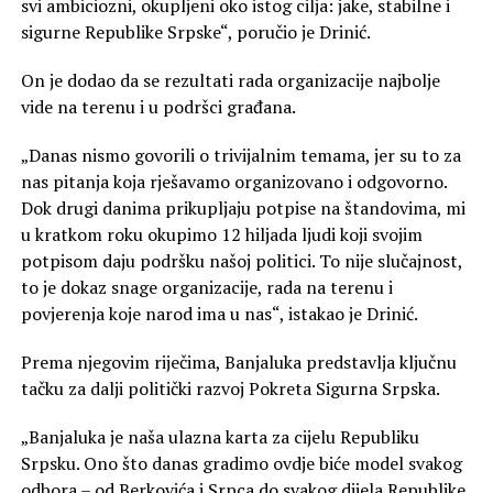
svi ambiciozni, okupljeni oko istog cilja: jake, stabilne i
sigurne Republike Srpske“, poručio je Drinić.
On je dodao da se rezultati rada organizacije najbolje
vide na terenu i u podršci građana.
„Danas nismo govorili o trivijalnim temama, jer su to za
nas pitanja koja rješavamo organizovano i odgovorno.
Dok drugi danima prikupljaju potpise na štandovima, mi
u kratkom roku okupimo 12 hiljada ljudi koji svojim
potpisom daju podršku našoj politici. To nije slučajnost,
to je dokaz snage organizacije, rada na terenu i
povjerenja koje narod ima u nas“, istakao je Drinić.
Prema njegovim riječima, Banjaluka predstavlja ključnu
tačku za dalji politički razvoj Pokreta Sigurna Srpska.
„Banjaluka je naša ulazna karta za cijelu Republiku
Srpsku. Ono što danas gradimo ovdje biće model svakog
odbora – od Berkovića i Srpca do svakog dijela Republike