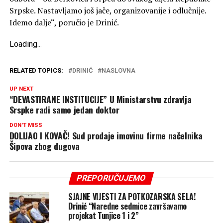
Srpske. Nastavljamo još jače, organizovanije i odlučnije.
Idemo dalje“, poručio je Drinić.
Loading
.
.
.
RELATED TOPICS:
DRINIĆ
NASLOVNA
UP NEXT
“DEVASTIRANE INSTITUCIJE” U Ministarstvu zdravlja
Srspke radi samo jedan doktor
DON'T MISS
DOLIJAO I KOVAČ! Sud prodaje imovinu firme načelnika
Šipova zbog dugova
PREPORUČUJEMO
SJAJNE VIJESTI ZA POTKOZARSKA SELA!
Drinić “Naredne sedmice završavamo
projekat Tunjice 1 i 2”