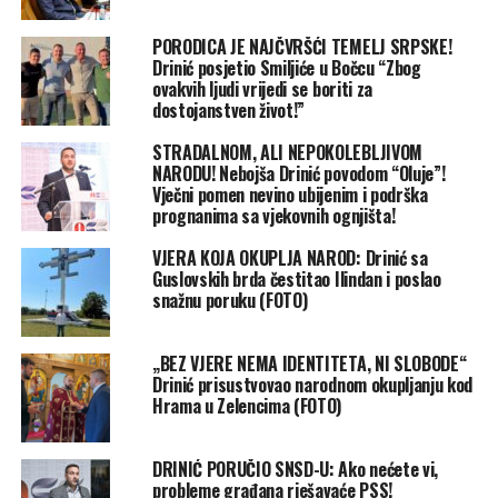
PORODICA JE NAJČVRŠĆI TEMELJ SRPSKE!
Drinić posjetio Smiljiće u Bočcu “Zbog
ovakvih ljudi vrijedi se boriti za
dostojanstven život!”
STRADALNOM, ALI NEPOKOLEBLJIVOM
NARODU! Nebojša Drinić povodom “Oluje”!
Vječni pomen nevino ubijenim i podrška
prognanima sa vjekovnih ognjišta!
VJERA KOJA OKUPLJA NAROD: Drinić sa
Guslovskih brda čestitao Ilindan i poslao
snažnu poruku (FOTO)
„BEZ VJERE NEMA IDENTITETA, NI SLOBODE“
Drinić prisustvovao narodnom okupljanju kod
Hrama u Zelencima (FOTO)
DRINIĆ PORUČIO SNSD-U: Ako nećete vi,
probleme građana rješavaće PSS!