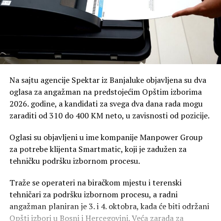
zvanično oglasilo povodom ovih navoda.
Na sajtu agencije Spektar iz Banjaluke objavljena su dva
oglasa za angažman na predstojećim Opštim izborima
2026. godine, a kandidati za svega dva dana rada mogu
zaraditi od 310 do 400 KM neto, u zavisnosti od pozicije.
Oglasi su objavljeni u ime kompanije Manpower Group
za potrebe klijenta Smartmatic, koji je zadužen za
tehničku podršku izbornom procesu.
Traže se operateri na biračkom mjestu i terenski
tehničari za podršku izbornom procesu, a radni
angažman planiran je 3. i 4. oktobra, kada će biti održani
Opšti izbori u Bosni i Hercegovini. Veća zarada za