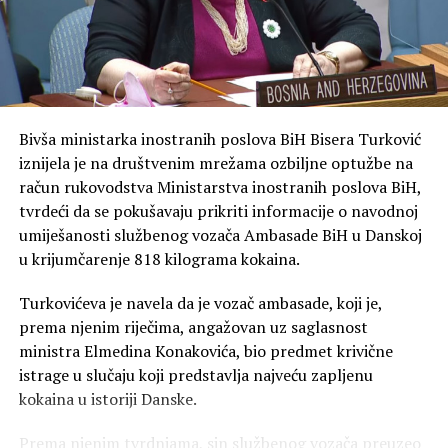
Bivša ministarka inostranih poslova BiH Bisera Turković
iznijela je na društvenim mrežama ozbiljne optužbe na
račun rukovodstva Ministarstva inostranih poslova BiH,
tvrdeći da se pokušavaju prikriti informacije o navodnoj
umiješanosti službenog vozača Ambasade BiH u Danskoj
u krijumčarenje 818 kilograma kokaina.
Turkovićeva je navela da je vozač ambasade, koji je,
prema njenim riječima, angažovan uz saglasnost
ministra Elmedina Konakovića, bio predmet krivične
istrage u slučaju koji predstavlja najveću zapljenu
kokaina u istoriji Danske.
Prema njenim tvrdnjama, sin službenog vozača preuzeo