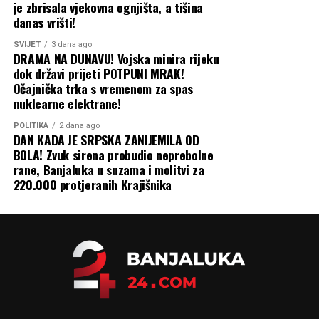
je zbrisala vjekovna ognjišta, a tišina
Capital
danas vrišti!
SVIJET
3 dana ago
DRAMA NA DUNAVU! Vojska minira rijeku
dok državi prijeti POTPUNI MRAK!
Očajnička trka s vremenom za spas
nuklearne elektrane!
POLITIKA
2 dana ago
DAN KADA JE SRPSKA ZANIJEMILA OD
BOLA! Zvuk sirena probudio neprebolne
rane, Banjaluka u suzama i molitvi za
220.000 protjeranih Krajišnika