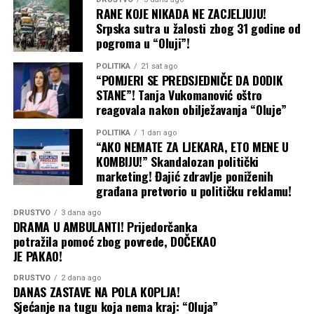
RANE KOJE NIKADA NE ZACJELJUJU!
Mediji bliski vlasti tada su objavili i da je isključen iz
Srpska sutra u žalosti zbog 31 godine od
SNSD-a i da će biti uklonjen i sa funkcije v.d. predsjednika
pogroma u “Oluji”!
Nadzornog odbora OC „Jahorina“.
POLITIKA
21 sat ago
“POMJERI SE PREDSJEDNIČE DA DODIK
Nijedna od tih smjena još nije realizovana, a CAPITAL je
STANE”! Tanja Vukomanović oštro
prije desetak dana objavio da je Elek podnio tužbu pred
reagovala nakon obilježavanja “Oluje”
Osnovnim sudom u Sokocu i tražio poništenje odluke o
njegovoj smjeni sa mjesta generalnog direktora
POLITIKA
1 dan ago
“AKO NEMATE ZA LJEKARA, ETO MENE U
Sarajevo-gasa. Sud mu je izašao u susret i donio
KOMBIJU!” Skandalozan politički
privremenu mjeru kojom se zabranjuje sprovođenje
marketing! Đajić zdravlje poniženih
odluke Upravnog odbora „Sarajevo-gasa“ o njegovoj
građana pretvorio u političku reklamu!
smjeni.
DRUŠTVO
3 dana ago
DRAMA U AMBULANTI! Prijedorčanka
Podsjećamo i da je CAPITAL godinama unazad pisao o
potražila pomoć zbog povrede, DOČEKAO
Eleku i njegovim poslovnim potezima pogotovo u vezi sa
JE PAKAO!
javnim nabavkama OC Jahorina, što je privuklo i pažnju
Tužilaštva BiH. Branio se uglavnom lažima i klevetom,
DRUŠTVO
2 dana ago
DANAS ZASTAVE NA POLA KOPLJA!
zbog čega je pravosnažno osuđen i suočen sa još
Sjećanje na tugu koja nema kraj: “Oluja”
nekoliko tužbi.