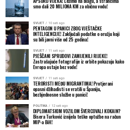
APSURD VIJEKA! Ležimo na blagu, a strancima
„Redovna skupština mora biti održana u roku od 30 dana
smo dali 20 MILIONA KM za običnu vodu!
od upućivanja poziva za održavanje, a vanredna mora
biti održana u roku od 15 dana. Uskoro ću u skladu sa
SVIJET
10 sati ago
propisanom procedurom sazvati vanrednu skupštinu i
PENTAGON U PANICI ZBOG VJEŠTAČKE
javnost će o svemu biti obaviještena“, kaže Šulić.
INTELIGENCIJE! Zaključali podatke o oružju koji
su bili javni više od 25 godina!
Na pitanje da li će na dnevnom redu biti i prijedlog za
smjenu predsjednika Nadzornog odbora OC „Jahorina“
SVIJET
11 sati ago
PJEŠČANI SPRUDOVI ZAMIJENILI RIJEKE!
Nedeljka Eleka, Šulić kratko kaže: „Sve može biti na
Zastrašujuće fotografije iz orbite pokazuju kako
dnevnom redu“.
Evropa ostaje bez vode!
Kada je u pitanju dnevni red, Šulić precizira da on kao
SVIJET
11 sati ago
TERORISTI MEĐU MIGRANTIMA! Protjerani
predstavnik državnog kapitala koji čini preko 90 odsto
opasni džihadisti se vratili u Španiju,
ukupnog kapitala u OC „Jahorina“ predlaže dnevni red
bezbjednosne službe u panici!
za vanrednu skupštinu.
POLITIKA
12 sati ago
DIPLOMATSKIM VOZILOM ŠVERCOVALI KOKAIN?
„Ja predlažem dnevni red, a od Vlade, odnosno od
Bisera Turković iznijela teške optužbe na račun
resornog ministra dobijam preporuke za glasanje“,
MIP-a BiH!
objašnjava Šulić.