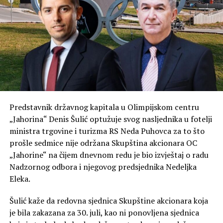
telefona.
Kandidati za poziciju terenskog tehničara, osim toga,
moraju imati vozačku dozvolu B kategorije i sopstveno
vozilo, jer će obilaziti više biračkih mjesta i pružati
tehničku podršku na terenu. Posao podrazumijeva rad sa
Smartmatic opremom
Zaposleni će biti zaduženi za pružanje prve tehničke
Predstavnik državnog kapitala u Olimpijskom centru
podrške na biračkim mjestima, pomoć članovima biračkih
„Jahorina“ Denis Šulić optužuje svog nasljednika u fotelji
odbora pri korištenju Smartmatic opreme, prijavljivanje
ministra trgovine i turizma RS Neda Puhovca za to što
eventualnih problema i komunikaciju sa nadležnim
prošle sedmice nije održana Skupština akcionara OC
službama tokom izbornog dana.
„Jahorine“ na čijem dnevnom redu je bio izvještaj o radu
Prema oglasu, 3. oktobar biće rezervisan za instalaciju i
Nadzornog odbora i njegovog predsjednika Nedeljka
pripremu biračkih mjesta, dok će 4. oktobra angažovani
Eleka.
radnici biti prisutni tokom cijelog izbornog dana, od
Šulić kaže da redovna sjednica Skupštine akcionara koja
ranih jutarnjih časova do zatvaranja biračkih mjesta.
je bila zakazana za 30. juli, kao ni ponovljena sjednica