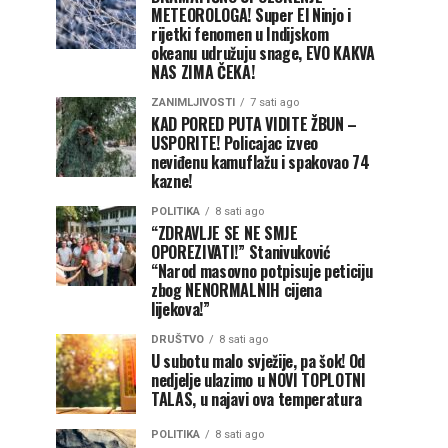
METEOROLOGA! Super El Ninjo i
rijetki fenomen u Indijskom
okeanu udružuju snage, EVO KAKVA
NAS ZIMA ČEKA!
ZANIMLJIVOSTI
7 sati ago
KAD PORED PUTA VIDITE ŽBUN –
USPORITE! Policajac izveo
neviđenu kamuflažu i spakovao 74
kazne!
POLITIKA
8 sati ago
“ZDRAVLJE SE NE SMJE
OPOREZIVATI!” Stanivuković
“Narod masovno potpisuje peticiju
zbog NENORMALNIH cijena
lijekova!”
DRUŠTVO
8 sati ago
U subotu malo svježije, pa šok! Od
nedjelje ulazimo u NOVI TOPLOTNI
TALAS, u najavi ova temperatura
POLITIKA
8 sati ago