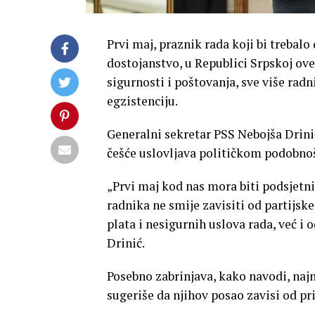
Prvi maj, praznik rada koji bi trebalo
dostojanstvo, u Republici Srpskoj ov
sigurnosti i poštovanja, sve više rad
egzistenciju.
Generalni sekretar PSS Nebojša Drinić
češće uslovljava političkom podobno
„Prvi maj kod nas mora biti podsjetni
radnika ne smije zavisiti od partijsk
plata i nesigurnih uslova rada, već i 
Drinić.
Posebno zabrinjava, kako navodi, najn
sugeriše da njihov posao zavisi od p