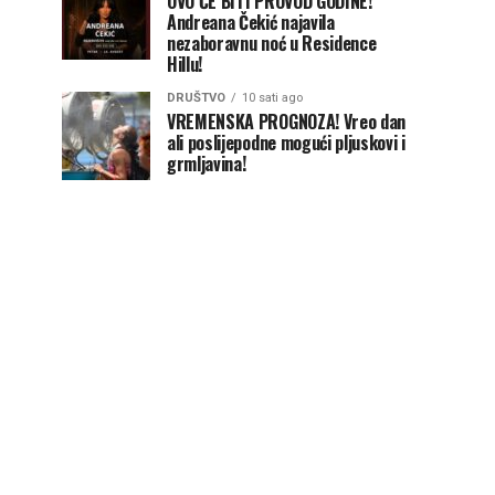
OVO ĆE BITI PROVOD GODINE!
Andreana Čekić najavila
nezaboravnu noć u Residence
Hillu!
DRUŠTVO
10 sati ago
VREMENSKA PROGNOZA! Vreo dan
ali poslijepodne mogući pljuskovi i
grmljavina!