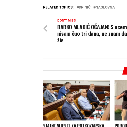
RELATED TOPICS:
DRINIĆ
NASLOVNA
DON'T MISS
DARKO MLADIĆ OČAJAN! S ocem
nisam čuo tri dana, ne znam da 
živ
SJAJNE VIJESTI ZA POTKOZARSKA
POROD