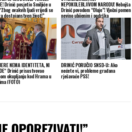
! Drinić posjetio Smiljiće u
NEPOKOLEBLJIVOM NARODU! Nebojša
Zbog ovakvih ljudi vrijedi se
Drinić povodom “Oluje”! Vječni pomen
za dostojanstven život!”
nevino ubijenim i podrška
prognanima sa vjekovnih ognjišta!
JERE NEMA IDENTITETA, NI
DRINIĆ PORUČIO SNSD-U: Ako
E“ Drinić prisustvovao
nećete vi, probleme građana
om okupljanju kod Hrama u
rješavaće PSS!
ima (FOTO)
JE OPOREZIVATI!”