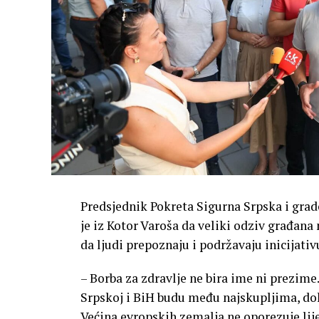
Predsjednik Pokreta Sigurna Srpska i gra
je iz Kotor Varoša da veliki odziv građan
da ljudi prepoznaju i podržavaju inicijativ
– Borba za zdravlje ne bira ime ni prezime
Srpskoj i BiH budu među najskupljima, dok
Većina evropskih zemalja ne oporezuje lij