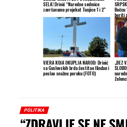
SELA! Drinić “Naredne sedmice
SRPSKE
završavamo projekat Tunjice 1 i 2”
Bočcu “
boriti 
VJERA KOJA OKUPLJA NAROD: Drinić
„BEZ V
sa Guslovskih brda čestitao Ilindan i
SLOBOD
poslao snažnu poruku (FOTO)
narodn
Zelenc
POLITIKA
“ZDRAVLJE SE NE SM