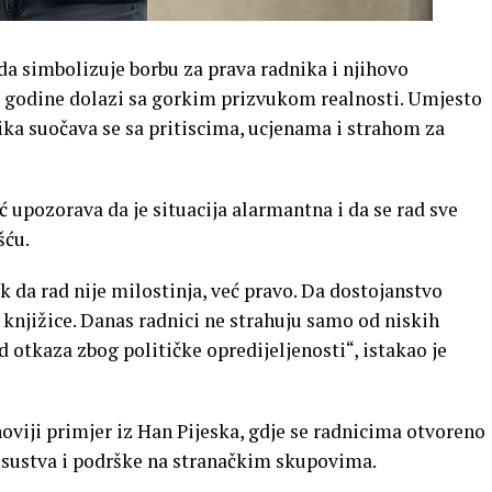
 da simbolizuje borbu za prava radnika i njihovo
e godine dolazi sa gorkim prizvukom realnosti. Umjesto
nika suočava se sa pritiscima, ucjenama i strahom za
 upozorava da je situacija alarmantna i da se rad sve
šću.
k da rad nije milostinja, već pravo. Da dostojanstvo
e knjižice. Danas radnici ne strahuju samo od niskih
od otkaza zbog političke opredijeljenosti“, istakao je
oviji primjer iz Han Pijeska, gdje se radnicima otvoreno
risustva i podrške na stranačkim skupovima.