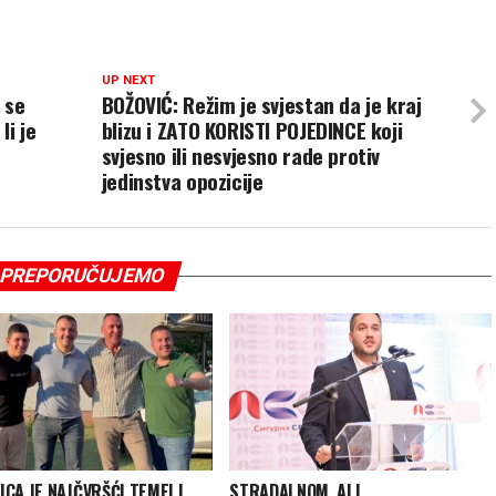
UP NEXT
 se
BOŽOVIĆ: Režim je svjestan da je kraj
li je
blizu i ZATO KORISTI POJEDINCE koji
svjesno ili nesvjesno rade protiv
jedinstva opozicije
PREPORUČUJEMO
ICA JE NAJČVRŠĆI TEMELJ
STRADALNOM, ALI