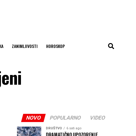
KA
ZANIMLJIVOSTI
HOROSKOP
jeni
NOVO
POPULARNO
VIDEO
DRUŠTVO
6 sati ago
DRAMATIČNO UPOZORENJE