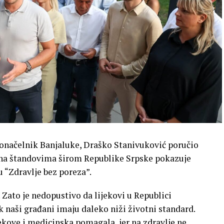
donačelnik Banjaluke, Draško Stanivuković poručio
a na štandovima širom Republike Srpske pokazuje
u “Zdravlje bez poreza”.
. Zato je nedopustivo da lijekovi u Republici
 naši građani imaju daleko niži životni standard.
ekove i medicinska pomagala, jer na zdravlje ne