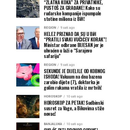
“ZLATNA KOKA” ZA PRIVATNIKE,
PUSTOŠ ZA GRAĐANE! Kako su
rudarske kompanije ispumpale
stotine miliona iz BiH!
REGION
9 sati ago
HELEZ PRIZNAO DA SU U BiH
“PRATILI SVAKI VUČIĆEV KORAK”!
Ministar odbrane BIJESAN jer je
uhvaćen u laži o “Sarajevo
safariju”
REGION
9 sati ago
SEKUNDE JE DIJELILE OD KOBNOG
ISHODA! Vakuum na dnu bazena
zarobio dijete (7), doktorka je
golim rukama vratila iz mrtvih!
HOROSKOP
10 sati ago
HOROSKOP ZA PETAK! Sudbinski
susret za Vage, a Bikovima stiže
novac!
BANJALUKA
10 sati ago