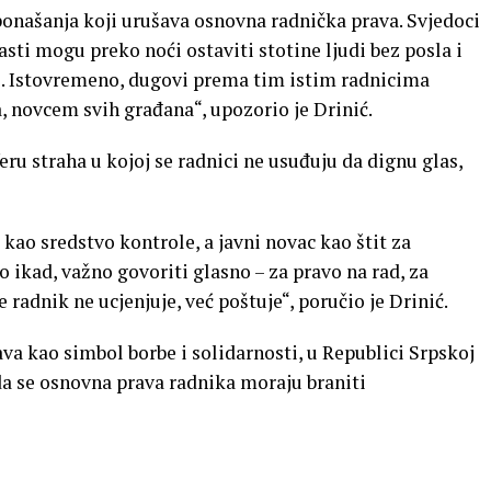
 ponašanja koji urušava osnovna radnička prava. Svjedoci
lasti mogu preko noći ostaviti stotine ljudi bez posla i
. Istovremeno, dugovi prema tim istim radnicima
a, novcem svih građana“, upozorio je Drinić.
ru straha u kojoj se radnici ne usuđuju da dignu glas,
 kao sredstvo kontrole, a javni novac kao štit za
o ikad, važno govoriti glasno – za pravo na rad, za
 radnik ne ucjenjuje, već poštuje“, poručio je Drinić.
ava kao simbol borbe i solidarnosti, u Republici Srpskoj
da se osnovna prava radnika moraju braniti