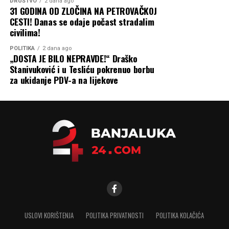
DRUŠTVO
2 dana ago
31 GODINA OD ZLOČINA NA PETROVAČKOJ
CESTI! Danas se odaje počast stradalim
civilima!
POLITIKA
2 dana ago
„DOSTA JE BILO NEPRAVDE!“ Draško
Stanivuković i u Tesliću pokrenuo borbu
za ukidanje PDV-a na lijekove
USLOVI KORIŠTENJA
POLITIKA PRIVATNOSTI
POLITIKA KOLAČIĆA