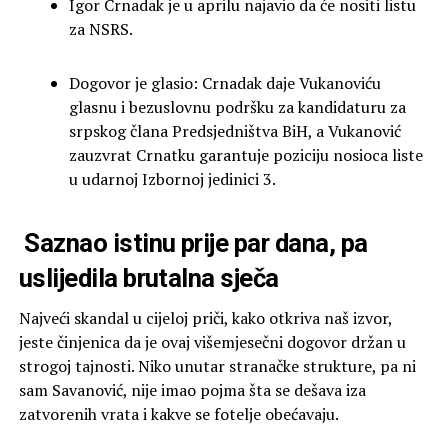
Igor Crnadak je u aprilu najavio da će nositi listu
za NSRS.
Dogovor je glasio: Crnadak daje Vukanoviću
glasnu i bezuslovnu podršku za kandidaturu za
srpskog člana Predsjedništva BiH, a Vukanović
zauzvrat Crnatku garantuje poziciju nosioca liste
u udarnoj Izbornoj jedinici 3.
Saznao istinu prije par dana, pa
uslijedila brutalna sječa
Najveći skandal u cijeloj priči, kako otkriva naš izvor,
jeste činjenica da je ovaj višemjesečni dogovor držan u
strogoj tajnosti. Niko unutar stranačke strukture, pa ni
sam Savanović, nije imao pojma šta se dešava iza
zatvorenih vrata i kakve se fotelje obećavaju.