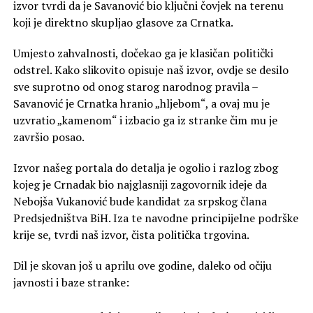
izvor tvrdi da je Savanović bio ključni čovjek na terenu
koji je direktno skupljao glasove za Crnatka.
Umjesto zahvalnosti, dočekao ga je klasičan politički
odstrel. Kako slikovito opisuje naš izvor, ovdje se desilo
sve suprotno od onog starog narodnog pravila –
Savanović je Crnatka hranio „hljebom“, a ovaj mu je
uzvratio „kamenom“ i izbacio ga iz stranke čim mu je
završio posao.
Izvor našeg portala do detalja je ogolio i razlog zbog
kojeg je Crnadak bio najglasniji zagovornik ideje da
Nebojša Vukanović bude kandidat za srpskog člana
Predsjedništva BiH. Iza te navodne principijelne podrške
krije se, tvrdi naš izvor, čista politička trgovina.
Dil je skovan još u aprilu ove godine, daleko od očiju
javnosti i baze stranke: