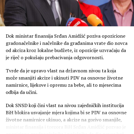
toga imamo znatno manje padavina, u januaru 440 litara
po metru kvadratnom, a u ostalih pet mjeseci imamo
287 litara – naveo je Duško Vujović, rukovodilac sektora
za upravljanje proizvodnjom i vodama ZP
Hidroelektrane na Trebišnjici.
Dok ministar finansija Srđan Amidžić poziva opozicione
gradonačelnike i načelnike da građanima vrate dio novca
Trenutni dotoci su minorni u odnosu na potrošnju. Kota
od akciza kroz lokalne budžete, iz opozicije uzvraćaju da
hidroakumulacije “Bileća” je niža jedanaest metara u
je riječ o pokušaju prebacivanja odgovornosti.
odnosu na plan.
Tvrde da je upravo vlast na državnom nivou ta koja
– Ona može da radio još 30, 40 dana, imamo remont
može smanjiti akcize i ukinuti PDV na osnovne životne
Hidroelektrana na Trebišnjici, koji će trajati preko
namirnice, lijekove i opremu za bebe, ali to mjesecima
mjesec dana, crpimo naše kapacitete, vjerujem da će u
odbija da učini.
oktobru krenuti drugačije – kaže Petrović, navodi
Glas
Srpske
.
Dok SNSD koji čini vlast na nivou zajedničkih institucija
BiH blokira usvajanje mjera kojima bi se PDV na osnovne
Tada se očekuje povratak Termoelektrane Ugljevik u
životne namirnice ukinuo, a akcize na gorivo smanjile,
proizuvodnju. Iznenađenja sa sušom neće biti –
ministar finansija i trezora BiH Srđan Amidžić pozvao je
procjenjuje se da će potrajato do kraja septembra, pa je