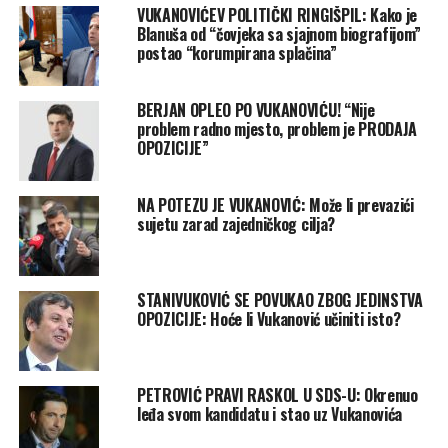
VUKANOVIĆEV POLITIČKI RINGIŠPIL: Kako je
Blanuša od “čovjeka sa sjajnom biografijom”
postao “korumpirana splačina”
BERJAN OPLEO PO VUKANOVIĆU! “Nije
problem radno mjesto, problem je PRODAJA
OPOZICIJE”
NA POTEZU JE VUKANOVIĆ: Može li prevazići
sujetu zarad zajedničkog cilja?
STANIVUKOVIĆ SE POVUKAO ZBOG JEDINSTVA
OPOZICIJE: Hoće li Vukanović učiniti isto?
PETROVIĆ PRAVI RASKOL U SDS-U: Okrenuo
leđa svom kandidatu i stao uz Vukanovića