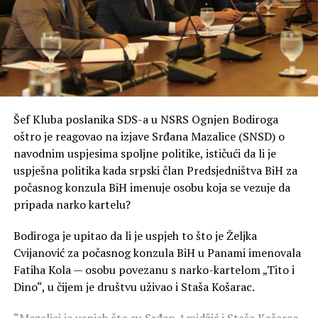
treba grad, pa nek se ukinu onda njihove fotelje i nek se
njihovi budžeti prebace ovdje, pa će vidjeti kako se radi.
Moja najjasnija poruka građanima je da će onog trenutka
kada mi budemo ti koji vode zajedničke institucije, PDV
će biti ukinut u jednom danu i akcize će biti smanjene.
Gdje su sve te pare od akciza, ja ih ne vidim kroz puteve i
autoputeve“, kaže Stanivuković.
Šef Kluba poslanika SDS-a u NSRS Ognjen Bodiroga
oštro je reagovao na izjave Srđana Mazalice (SNSD) o
Vraćanje novca od akciza građanima od strane lokalnih
navodnim uspjesima spoljne politike, ističući da li je
zajednica je neustavno, nelogično i nešto na što niko
uspješna politika kada srpski član Predsjedništva BiH za
dobronamjeran ne bi pozvao, smatra načelnik Istočne
počasnog konzula BiH imenuje osobu koja se vezuje da
Ilidže Marinko Božović.
pripada narko kartelu?
„Oni su naučili da lokalne zajednice učine zavisnim, a da
Bodiroga je upitao da li je uspjeh to što je Željka
im onda na kašičicu daju neka sredstva. Sada bi da i ono
Cvijanović za počasnog konzula BiH u Panami imenovala
što po trenutnim zakonima, koji su takođe loši, po
Fatiha Kola — osobu povezanu s narko-kartelom „Tito i
kojima lokalne zajednice dobijaju jako malo, trebali
Dino“, u čijem je društvu uživao i Staša Košarac.
nečega da se odreknu“, objašnjava Božović.