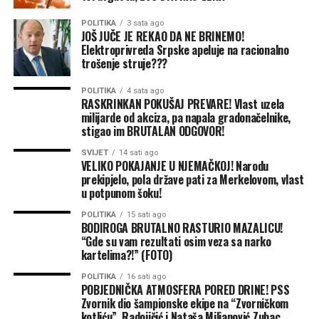
POLITIKA
3 sata ago
JOŠ JUČE JE REKAO DA NE BRINEMO!
(BN)
Elektroprivreda Srpske apeluje na racionalno
trošenje struje???
POLITIKA
4 sata ago
RASKRINKAN POKUŠAJ PREVARE! Vlast uzela
milijarde od akciza, pa napala gradonačelnike,
stigao im BRUTALAN ODGOVOR!
SVIJET
14 sati ago
VELIKO POKAJANJE U NJEMAČKOJ! Narodu
(BN) Foto: BN
prekipjelo, pola države pati za Merkelovom, vlast
u potpunom šoku!
POLITIKA
15 sati ago
BODIROGA BRUTALNO RASTURIO MAZALICU!
“Gde su vam rezultati osim veza sa narko
kartelima?!” (FOTO)
POLITIKA
16 sati ago
POBJEDNIČKA ATMOSFERA PORED DRINE! PSS
Zvornik dio šampionske ekipe na “Zvorničkom
kotliću”, Radojičić i Nataša Miljanović Zubac