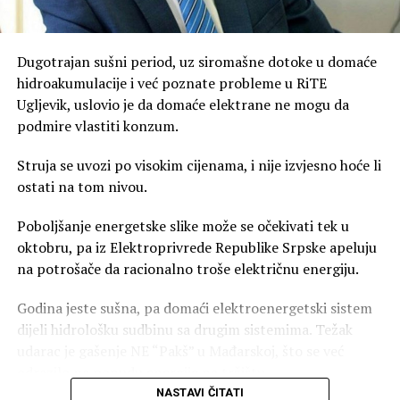
Dugotrajan sušni period, uz siromašne dotoke u domaće
hidroakumulacije i već poznate probleme u RiTE
Ugljevik, uslovio je da domaće elektrane ne mogu da
podmire vlastiti konzum.
Struja se uvozi po visokim cijenama, i nije izvjesno hoće li
ostati na tom nivou.
Poboljšanje energetske slike može se očekivati tek u
oktobru, pa iz Elektroprivrede Republike Srpske apeluju
na potrošače da racionalno troše električnu energiju.
Godina jeste sušna, pa domaći elektroenergetski sistem
dijeli hidrološku sudbinu sa drugim sistemima. Težak
udarac je gašenje NE “Pakš” u Mađarskoj, što se već
odrazilo na ponudu energije na tržištu.
NASTAVI ČITATI