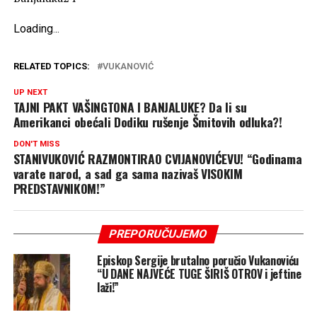
Loading
.
.
.
RELATED TOPICS:
VUKANOVIĆ
UP NEXT
TAJNI PAKT VAŠINGTONA I BANJALUKE? Da li su
Amerikanci obećali Dodiku rušenje Šmitovih odluka?!
DON'T MISS
STANIVUKOVIĆ RAZMONTIRAO CVIJANOVIĆEVU! “Godinama
varate narod, a sad ga sama nazivaš VISOKIM
PREDSTAVNIKOM!”
PREPORUČUJEMO
Episkop Sergije brutalno poručio Vukanoviću
“U DANE NAJVEĆE TUGE ŠIRIŠ OTROV i jeftine
laži!”