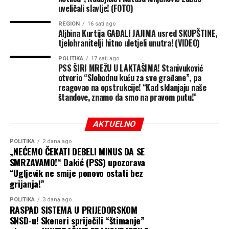
uveličali slavlje! (FOTO)
REGION
16 sati ago
Aljbina Kurtija GAĐALI JAJIMA usred SKUPŠTINE,
tjelohranitelji hitno uletjeli unutra! (VIDEO)
POLITIKA
17 sati ago
PSS ŠIRI MREŽU U LAKTAŠIMA! Stanivuković
otvorio “Slobodnu kuću za sve građane”, pa
reagovao na opstrukcije! “Kad sklanjaju naše
štandove, znamo da smo na pravom putu!”
AKTUELNO
POLITIKA
2 dana ago
„NEĆEMO ČEKATI DEBELI MINUS DA SE
SMRZAVAMO!“ Dakić (PSS) upozorava
“Ugljevik ne smije ponovo ostati bez
grijanja!”
POLITIKA
3 dana ago
RASPAD SISTEMA U PRIJEDORSKOM
SNSD-u! Skeneri spriječili “štimanje”