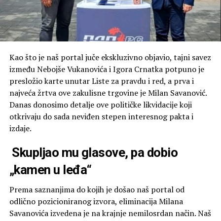
Kao što je naš portal juče ekskluzivno objavio, tajni savez
između Nebojše Vukanovića i Igora Crnatka potpuno je
presložio karte unutar Liste za pravdu i red, a prva i
najveća žrtva ove zakulisne trgovine je Milan Savanović.
Danas donosimo detalje ove političke likvidacije koji
otkrivaju do sada neviđen stepen interesnog pakta i
izdaje.
Skupljao mu glasove, pa dobio
„kamen u leđa“
Prema saznanjima do kojih je došao naš portal od
odlično pozicioniranog izvora, eliminacija Milana
Savanovića izvedena je na krajnje nemilosrdan način. Naš