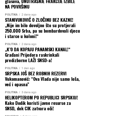
glasova, UNUTRAŠNJE FRAKCIJE IZBILE
NA POVRŠINU
POLITIKA
2 dana ago
STANIVUKOVIĆ O ZLOČINU BEZ KAZNE!
„Nije im bilo dovoljno što su protjerali
250.000 Srba, pa su bombardovali djecu
i starce u koloni!“
POLITIKA
2 dana ago
„K’O DA KOPAJU PANAMSKI KANAL!“
Građani Prijedora raskrinkali
predizborne LAŽI SNSD-a!
POLITIKA
1 dan ago
SRPSKA JOŠ BEZ ROBNIH REZERVI
Vukomanović: “Ova Vlada nije samo loša,
već i opasna”
POLITIKA
3 dana ago
HELIKOPTEROM PO REPUBLICI SRPSKOJ!
Kako Dodik koristi javne resurse za
SNSD, dok CIK zatvara oči!