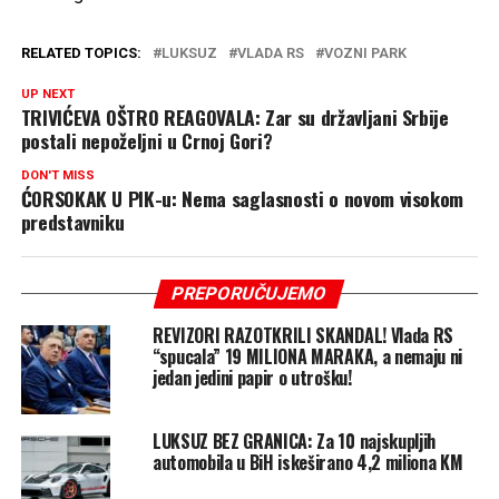
RELATED TOPICS:
LUKSUZ
VLADA RS
VOZNI PARK
UP NEXT
TRIVIĆEVA OŠTRO REAGOVALA: Zar su državljani Srbije
postali nepoželjni u Crnoj Gori?
DON'T MISS
ĆORSOKAK U PIK-u: Nema saglasnosti o novom visokom
predstavniku
PREPORUČUJEMO
REVIZORI RAZOTKRILI SKANDAL! Vlada RS
“spucala” 19 MILIONA MARAKA, a nemaju ni
jedan jedini papir o utrošku!
LUKSUZ BEZ GRANICA: Za 10 najskupljih
automobila u BiH iskeširano 4,2 miliona KM