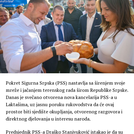
Drine”
, saopšteno je iz PSS
Zvornik.
Iz ove političke organizacije naglašavaju da je događaju
dodata posebna energija prisustvom uvaženih gostiju
koji su podržali pobjedničku ekipu.
“Do pobjede je ove godine
stigla ekipa Velizar 2, a
posebno nam je drago što
Pokret Sigurna Srpska (PSS) nastavlja sa širenjem svoje
smo i mi bili dio ovog
mreže i jačanjem terenskog rada širom Republike Srpske.
Danas je svečano otvorena nova kancelarija PSS-a u
uspjeha. Dodatnu snagu i
Laktašima, uz jasnu poruku rukovodstva da će ovaj
lijepu atmosferu donijeli su
prostor biti sjedište okupljanja, otvorenog razgovora i
i Igor Radojičić i Nataša
direktnog djelovanja u interesu naroda.
Miljanović Zubac, koji su
Predsjednik PSS-a Draško Stanivuković istakao je da su