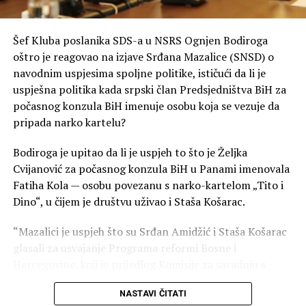
Šef Kluba poslanika SDS-a u NSRS Ognjen Bodiroga
oštro je reagovao na izjave Srđana Mazalice (SNSD) o
navodnim uspjesima spoljne politike, ističući da li je
uspješna politika kada srpski član Predsjedništva BiH za
počasnog konzula BiH imenuje osobu koja se vezuje da
pripada narko kartelu?
Bodiroga je upitao da li je uspjeh to što je Željka
Cvijanović za počasnog konzula BiH u Panami imenovala
Fatiha Kola — osobu povezanu s narko-kartelom „Tito i
Dino“, u čijem je društvu uživao i Staša Košarac.
“Mazalici je uspjeh što su Srđan Amidžić i Staša Košarac
glasali za usvajanje Programa reformi Bosne i
Hercegovine, koji je prijedlog Komisije za saradnju s
NATO-om (u kojoj je i Obren Petrović).
NASTAVI ČITATI