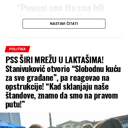
“Ponosni smo što smo bili
dio pobjedničkog tima
Velizar 2 na ovogodišnjem
NASTAVI ČITATI
‘Zvorničkom kotliću’! U
okviru manifestacije
POLITIKA
‘Zvorničko ljeto’, na
PSS ŠIRI MREŽU U LAKTAŠIMA!
gradskoj plaži u Zvorniku
Stanivuković otvorio “Slobodnu kuću
okupile su se brojne ekipe,
za sve građane”, pa reagovao na
majstori riblje čorbe i
opstrukcije! “Kad sklanjaju naše
lovačkog gulaša, kao i
štandove, znamo da smo na pravom
veliki broj posjetilaca koji
putu!”
su uživali u druženju i
takmičarskom duhu pored