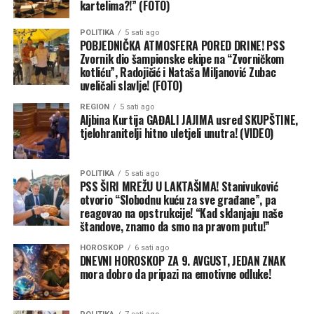
kartelima?!” (FOTO)
sa kojima se PSS suočio tokom postavljanja štandova za
prikupljanje potpisa u okviru narodne inicijative
POLITIKA
5 sati ago
POBJEDNIČKA ATMOSFERA PORED DRINE! PSS
„Zdravlje bez poreza“. Iako su svi zahtjevi predati na
Zvornik dio šampionske ekipe na “Zvorničkom
vrijeme, pisani odgovor od nadležnih organa nikada nije
kotliću”, Radojičić i Nataša Miljanović Zubac
stigao.
uveličali slavlje! (FOTO)
REGION
5 sati ago
Aljbina Kurtija GAĐALI JAJIMA usred SKUPŠTINE,
tjelohranitelji hitno uletjeli unutra! (VIDEO)
POLITIKA
5 sati ago
PSS ŠIRI MREŽU U LAKTAŠIMA! Stanivuković
otvorio “Slobodnu kuću za sve građane”, pa
reagovao na opstrukcije! “Kad sklanjaju naše
štandove, znamo da smo na pravom putu!”
HOROSKOP
6 sati ago
DNEVNI HOROSKOP ZA 9. AVGUST, JEDAN ZNAK
mora dobro da pripazi na emotivne odluke!
Međutim, Stanivuković naglašava da ga takvi potezi ne
mogu zaustaviti: