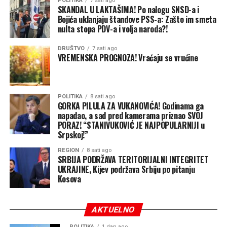
POLITIKA
7 sati ago
SKANDAL U LAKTAŠIMA! Po nalogu SNSD-a i
“To nas ne uznemirava, to
Bojića uklanjaju štandove PSS-a: Zašto im smeta
nulta stopa PDV-a i volja naroda?!
nas me motiviše. Kada
vidimo da pokušavaju da
DRUŠTVO
7 sati ago
VREMENSKA PROGNOZA! Vraćaju se vrućine
sklone naš štand, znamo da
smo na pravom putu!”
,
jasan je bio lider PSS-a.
POLITIKA
8 sati ago
GORKA PILULA ZA VUKANOVIĆA! Godinama ga
napadao, a sad pred kamerama priznao SVOJ
PORAZ! “STANIVUKOVIĆ JE NAJPOPULARNIJI u
Besplatna pravna pomoć za sve mještane
Srpskoj!”
Laktaša i okoline
REGION
8 sati ago
SRBIJA PODRŽAVA TERITORIJALNI INTEGRITET
UKRAJINE, Kijev podržava Srbiju po pitanju
Goran Bundalo, koji će djelovati u novootvorenoj
Kosova
kancelariji, naglasio je da je ovo izuzetno važan dan za
PSS i sve mještane ove opštine i okolnih naselja.
AKTUELNO
POLITIKA
1 dan ago