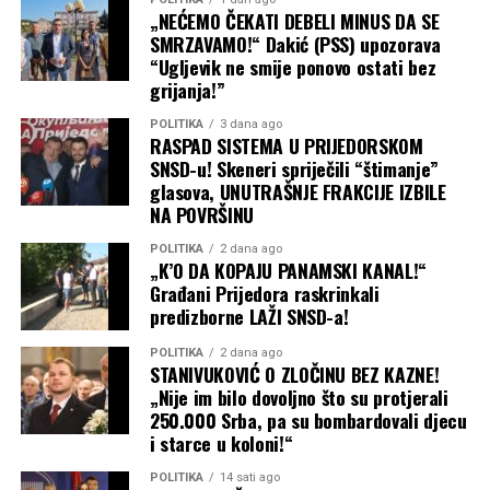
“Ovo će biti slobodna kuća
„NEĆEMO ČEKATI DEBELI MINUS DA SE
za sve građane Laktaša,
SMRZAVAMO!“ Dakić (PSS) upozorava
Trna, Jablana, Glamočana,
“Ugljevik ne smije ponovo ostati bez
grijanja!”
Slatine, Aleksandrovca.
POLITIKA
3 dana ago
Dobrodošli su svi ljudi
RASPAD SISTEMA U PRIJEDORSKOM
SNSD-u! Skeneri spriječili “štimanje”
dobre volje i dobrih ideja
glasova, UNUTRAŠNJE FRAKCIJE IZBILE
koji žele razvoj naše
NA POVRŠINU
zajednice”
, istakao je
POLITIKA
2 dana ago
„K’O DA KOPAJU PANAMSKI KANAL!“
Bundalo.
Građani Prijedora raskrinkali
predizborne LAŽI SNSD-a!
Kao jednu od ključnih pogodnosti za mještane, Bundalo
POLITIKA
2 dana ago
STANIVUKOVIĆ O ZLOČINU BEZ KAZNE!
je najavio organizovanje
besplatne pravne pomoći
u
„Nije im bilo dovoljno što su protjerali
prostorijama kancelarije.
250.000 Srba, pa su bombardovali djecu
i starce u koloni!“
Građani će u narednom periodu moći dobiti stručne
pravne savjete u vezi sa:
POLITIKA
14 sati ago