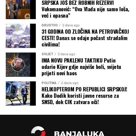
SRPSKA JOŠ BEZ ROBNIH REZERVI
Vukomanović: “Ova Vlada nije samo loša,
Pitanjima i ostvarivanjem prava na
penzije
već i opasna”
DRUŠTVO
2 dana ago
Imovinsko-pravnim odnosima
31 GODINA OD ZLOČINA NA PETROVAČKOJ
CESTI! Danas se odaje počast stradalim
civilima!
Izdavanjem
građevinskih dozvola
SVIJET
3 dana ago
IMA NOVU PAKLENU TAKTIKU Putin
Legalizacijom objekata
i drugim pravnim
udario Kijev gdje najviše boli, svijetu
pitanjima.
prijeti novi haos
POLITIKA
2 dana ago
HELIKOPTEROM PO REPUBLICI SRPSKOJ!
“Želimo da ova kancelarija
Kako Dodik koristi javne resurse za
bude samo početak našeg
SNSD, dok CIK zatvara oči!
daljeg rada, razvoja i
širenja podrške građana”
,
zaključio je Bundalo,