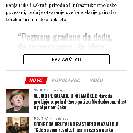
svojim prisustvom uveličali
Banja Luka i Laktaši prirodno i infrastrukturno usko
povezani, te da je otvaranje ove kancelarije prirodan
ovaj događaj i pobjedničku
korak u širenju ideja pokreta.
priču. Čestitke svim
članovima ekipe na
“Pozivam građane da dođu,
zasluženom prvom
da razgovaramo, da ideja
mjestu!”
, poručuju iz PSS
jednog narodnog pokreta
NASTAVI ČITATI
Zvornik.
zaživi među narodom i da
svaku našu riječ
NOVO
POPULARNO
VIDEO
pretvorimo u djelo. Tako
Ovogodišnji „Zvornički kotlić“ još jednom je potvrdio da
su drinska plaža i dobra hrana savršen recept za spajanje
SVIJET
3 sata ago
smo radili do sada i imamo
VELIKO POKAJANJE U NJEMAČKOJ! Narodu
ljudi, promociju turizma i očuvanje duha zajedništva u
prekipjelo, pola države pati za Merkelovom, vlast
elana da nastavimo”
,
Zvorniku.
u potpunom šoku!
poručio je Stanivuković.
Banjaluka24
POLITIKA
4 sata ago
BODIROGA BRUTALNO RASTURIO MAZALICU!
“Gde su vam rezultati osim veza sa narko
On se ovom prilikom osvrnuo i na opstrukcije i probleme