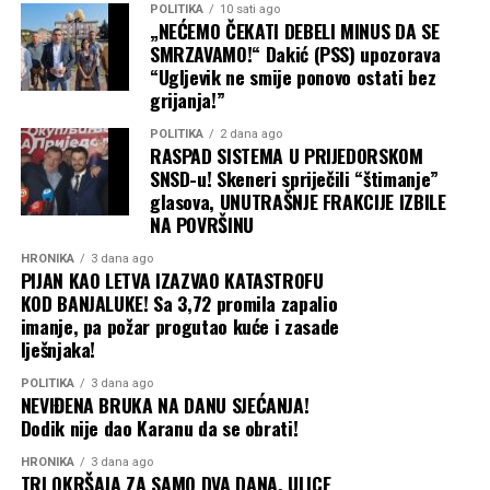
POLITIKA
10 sati ago
„NEĆEMO ČEKATI DEBELI MINUS DA SE
SMRZAVAMO!“ Dakić (PSS) upozorava
“Ugljevik ne smije ponovo ostati bez
grijanja!”
POLITIKA
2 dana ago
RASPAD SISTEMA U PRIJEDORSKOM
SNSD-u! Skeneri spriječili “štimanje”
glasova, UNUTRAŠNJE FRAKCIJE IZBILE
NA POVRŠINU
HRONIKA
3 dana ago
PIJAN KAO LETVA IZAZVAO KATASTROFU
KOD BANJALUKE! Sa 3,72 promila zapalio
imanje, pa požar progutao kuće i zasade
lješnjaka!
POLITIKA
3 dana ago
NEVIĐENA BRUKA NA DANU SJEĆANJA!
Dodik nije dao Karanu da se obrati!
HRONIKA
3 dana ago
TRI OKRŠAJA ZA SAMO DVA DANA, ULICE