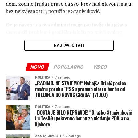
dom, godine truda i pravo da svoj krov nad glavom imaju
bez neizvjesnosti”, poručio je Stanivuković.
On je naveo i da ova administracija nastavlja da rješava
decenijski problem i gradi Banjaluku po mjeri svakog
čovjeka i svake porodice.
NASTAVI ČITATI
“Jer za nas besplatna legalizacija nije trošak, već
investicija u ljude, u njihove domove i u jaču Banjaluku”,
NOVO
POPULARNO
VIDEO
zaključio je Stanivuković.
Nezavisne
POLITIKA
7 sati ago
„RADIMO, NE STAJEMO!“ Nebojša Drinić poslao
moćnu poruku “PSS spremno ulazi u borbu od
TREBINJA DO NOVOG GRADA” (VIDEO)
POLITIKA
7 sati ago
„DOSTA JE BILO NEPRAVDE!“ Draško Stanivuković
i u Tesliću pokrenuo borbu za ukidanje PDV-a na
lijekove
ZANIMLJIVOSTI
7 sati ago