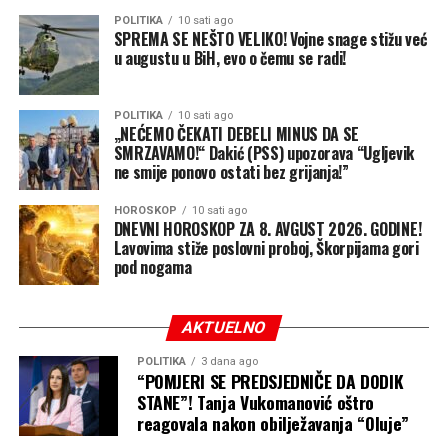
POLITIKA
10 sati ago
SPREMA SE NEŠTO VELIKO! Vojne snage stižu već
u augustu u BiH, evo o čemu se radi!
POLITIKA
10 sati ago
„NEĆEMO ČEKATI DEBELI MINUS DA SE
SMRZAVAMO!“ Dakić (PSS) upozorava “Ugljevik
ne smije ponovo ostati bez grijanja!”
HOROSKOP
10 sati ago
DNEVNI HOROSKOP ZA 8. AVGUST 2026. GODINE!
Lavovima stiže poslovni proboj, Škorpijama gori
pod nogama
AKTUELNO
POLITIKA
3 dana ago
“POMJERI SE PREDSJEDNIČE DA DODIK
STANE”! Tanja Vukomanović oštro
reagovala nakon obilježavanja “Oluje”