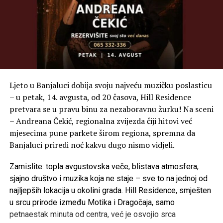
Ljeto u Banjaluci dobija svoju najveću muzičku poslasticu
– u petak, 14. avgusta, od 20 časova, Hill Residence
pretvara se u pravu binu za nezaboravnu žurku! Na sceni
– Andreana Čekić, regionalna zvijezda čiji hitovi već
mjesecima pune parkete širom regiona, spremna da
Banjaluci priredi noć kakvu dugo nismo vidjeli.
Zamislite: topla avgustovska veče, blistava atmosfera,
sjajno društvo i muzika koja ne staje – sve to na jednoj od
najljepših lokacija u okolini grada. Hill Residence, smješten
u srcu prirode između Motika i Dragočaja, samo
petnaestak minuta od centra, već je osvojio srca