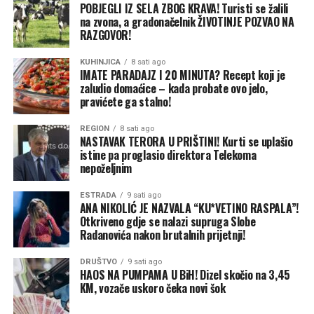
POBJEGLI IZ SELA ZBOG KRAVA! Turisti se žalili
na zvona, a gradonačelnik ŽIVOTINJE POZVAO NA
RAZGOVOR!
KUHINJICA
8 sati ago
IMATE PARADAJZ I 20 MINUTA? Recept koji je
zaludio domaćice – kada probate ovo jelo,
pravićete ga stalno!
REGION
8 sati ago
NASTAVAK TERORA U PRIŠTINI! Kurti se uplašio
istine pa proglasio direktora Telekoma
nepoželjnim
ESTRADA
9 sati ago
ANA NIKOLIĆ JE NAZVALA “KU*VETINO RASPALA”!
Otkriveno gdje se nalazi supruga Slobe
Radanovića nakon brutalnih prijetnji!
DRUŠTVO
9 sati ago
HAOS NA PUMPAMA U BiH! Dizel skočio na 3,45
KM, vozače uskoro čeka novi šok