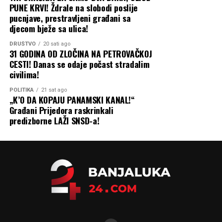
PUNE KRVI! Ždrale na slobodi poslije
pucnjave, prestravljeni građani sa
djecom bježe sa ulica!
DRUŠTVO
20 sati ago
31 GODINA OD ZLOČINA NA PETROVAČKOJ
CESTI! Danas se odaje počast stradalim
civilima!
POLITIKA
21 sat ago
„K’O DA KOPAJU PANAMSKI KANAL!“
Građani Prijedora raskrinkali
predizborne LAŽI SNSD-a!