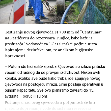
Testiranje novog cjevovoda FI 700 mm od “Centruma”
na Petrićevcu do rezervoara Tunjice, kako kažu iz
preduzeća “Vodovod” za “Glas Srpske” počinje sutra
ispiranjem i dezinfekcijom, te analizom higijenske
ispravnosti.
– Potom ide hidraulička proba. Cjevovod se izlaže pritisku
većem od radnog da se provjeri izdržljivost. Nakon ovih
koraka, ukoliko sve bude kako treba, ide spajanje novog
cjevovoda na postojeću mrežu, čime postaje operativan u
punom kapacitetu. Sve ovo planiramo završiti do 15.
avgusta – poručili su oni.
Puštanje u rad ovog cjevovoda u potpunosti će biti
riješeno dopremanje vode do sistema rezervoara