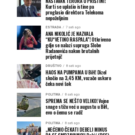
NASTAVAK TERORA U PRIŠTINI!
Kurti se uplašio istine pa
proglasio direktora Telekoma
nepoželjnim
ESTRADA
7 sati ago
ANA NIKOLIĆ JE NAZVALA
“KU*VETINO RASPALA”! Otkriveno
gdje se nalazi supruga Slobe
Radanovića nakon brutalnih
prijetnji!
DRUŠTVO
8 sati ago
HAOS NA PUMPAMA U BiH! Dizel
skočio na 3,45 KM, vozače uskoro
čeka novi šok
POLITIKA
8 sati ago
SPREMA SE NEŠTO VELIKO! Vojne
snage stižu već u augustu u BiH,
evo o čemu se radi!
POLITIKA
8 sati ago
„NEĆEMO ČEKATI DEBELI MINUS