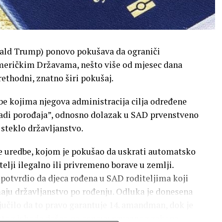
ald Trump) ponovo pokušava da ograniči
meričkim Državama, nešto više od mjesec dana
ethodni, znatno širi pokušaj.
be kojima njegova administracija cilja određene
 radi porođaja”, odnosno dolazak u SAD prvenstveno
steklo državljanstvo.
 uredbe, kojom je pokušao da uskrati automatsko
telji ilegalno ili privremeno borave u zemlji.
i potvrdio da djeca rođena u SAD roditeljima koji
maju državljanstvo po rođenju. Odluka je donesena
ljučilo da to pravo garantuje 14. amandman, dok je
istog ishoda došao na osnovu saveznog zakona.