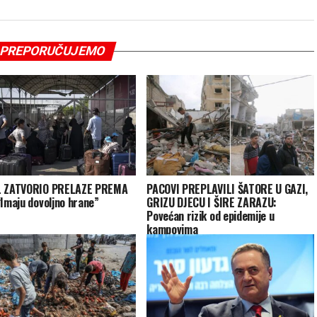
PREPORUČUJEMO
L ZATVORIO PRELAZE PREMA
PACOVI PREPLAVILI ŠATORE U GAZI,
“Imaju dovoljno hrane”
GRIZU DJECU I ŠIRE ZARAZU:
Povećan rizik od epidemije u
kampovima