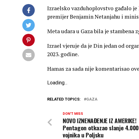
Izraelsko vazduhoplovstvo gađalo je l
premijer Benjamin Netanjahu i minist
Meta udara u Gaza bila je stambena zg
Izrael vjeruje da je Din jedan od org
2023. godine.
Hamas za sada nije komentarisao ove
Loading
.
.
.
RELATED TOPICS:
GAZA
DON'T MISS
NOVO IZNENAĐENJE IZ AMERIKE!
Pentagon otkazao slanje 4.000
vojnika u Poljsku