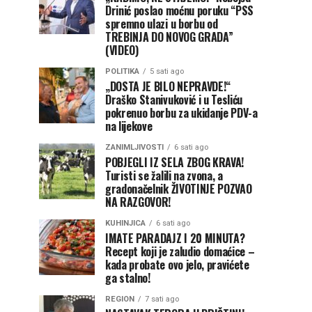
Drinić poslao moćnu poruku “PSS
spremno ulazi u borbu od
TREBINJA DO NOVOG GRADA”
(VIDEO)
POLITIKA
5 sati ago
„DOSTA JE BILO NEPRAVDE!“
Draško Stanivuković i u Tesliću
pokrenuo borbu za ukidanje PDV-a
na lijekove
ZANIMLJIVOSTI
6 sati ago
POBJEGLI IZ SELA ZBOG KRAVA!
Turisti se žalili na zvona, a
gradonačelnik ŽIVOTINJE POZVAO
NA RAZGOVOR!
KUHINJICA
6 sati ago
IMATE PARADAJZ I 20 MINUTA?
Recept koji je zaludio domaćice –
kada probate ovo jelo, pravićete
ga stalno!
REGION
7 sati ago