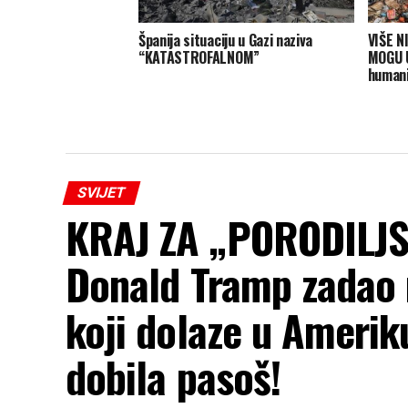
Španija situaciju u Gazi naziva
VIŠE N
“KATASTROFALNOM”
MOGU U
humani
SVIJET
KRAJ ZA „PORODILJS
Donald Tramp zadao 
koji dolaze u Amerik
dobila pasoš!