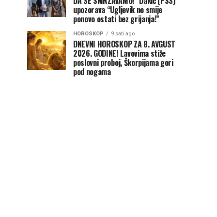
DA SE SMRZAVAMO!“ Dakić (PSS)
upozorava “Ugljevik ne smije
ponovo ostati bez grijanja!”
HOROSKOP
9 sati ago
DNEVNI HOROSKOP ZA 8. AVGUST
2026. GODINE! Lavovima stiže
poslovni proboj, Škorpijama gori
pod nogama