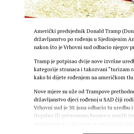
Američki predsjednik Donald Tramp (Don
državljanstvo po rođenju u Sjedinjenim A
nakon što je Vrhovni sud odbacio njegov pr
Tramp je potpisao dvije nove izvršne ured
kategorije stranaca i takozvani “turizam
kako bi dijete rođenjem na američkom tlu 
Nove mjere su uže od Trampove prethodne
državljanstvo djeci rođenoj u SAD čiji rodi
Vrhovni sud je 30. juna odbacio tu uredbu 
ilegalno ili privremeno borave u zemlji i
rezultatom 6:3, pri čemu je pet sudija zak
sudija Bret Kavano (Brett Kavanaugh) do 