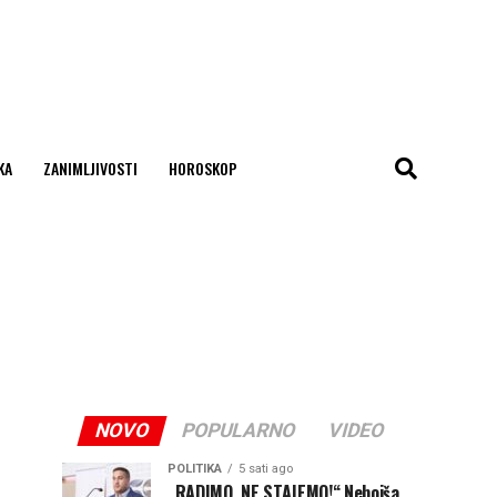
KA
ZANIMLJIVOSTI
HOROSKOP
NOVO
POPULARNO
VIDEO
POLITIKA
5 sati ago
„RADIMO, NE STAJEMO!“ Nebojša