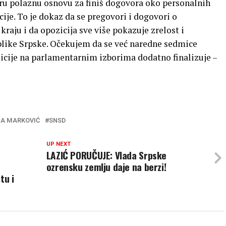
ru polaznu osnovu za finiš dogovora oko personalnih
cije. To je dokaz da se pregovori i dogovori o
aju i da opozicija sve više pokazuje zrelost i
ike Srpske. Očekujem da se već naredne sedmice
cije na parlamentarnim izborima dodatno finalizuje –
ŠA MARKOVIĆ
SNSD
UP NEXT
LAZIĆ PORUČUJE: Vlada Srpske
ozrensku zemlju daje na berzi!
tu i