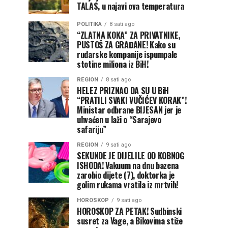
TALAS, u najavi ova temperatura
POLITIKA
8 sati ago
“ZLATNA KOKA” ZA PRIVATNIKE,
PUSTOŠ ZA GRAĐANE! Kako su
rudarske kompanije ispumpale
stotine miliona iz BiH!
REGION
8 sati ago
HELEZ PRIZNAO DA SU U BiH
“PRATILI SVAKI VUČIĆEV KORAK”!
Ministar odbrane BIJESAN jer je
uhvaćen u laži o “Sarajevo
safariju”
REGION
9 sati ago
SEKUNDE JE DIJELILE OD KOBNOG
ISHODA! Vakuum na dnu bazena
zarobio dijete (7), doktorka je
golim rukama vratila iz mrtvih!
HOROSKOP
9 sati ago
HOROSKOP ZA PETAK! Sudbinski
susret za Vage, a Bikovima stiže