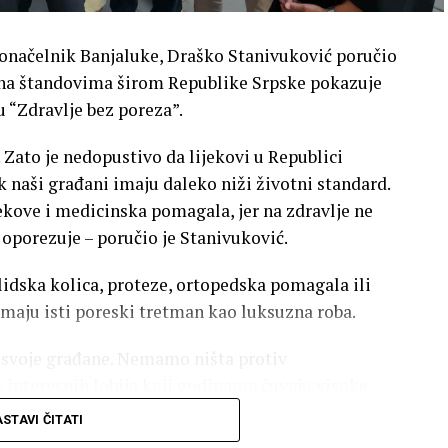
donačelnik Banjaluke, Draško Stanivuković poručio
a na štandovima širom Republike Srpske pokazuje
u “Zdravlje bez poreza”.
. Zato je nedopustivo da lijekovi u Republici
 naši građani imaju daleko niži životni standard.
ekove i medicinska pomagala, jer na zdravlje ne
 oporezuje – poručio je Stanivuković.
alidska kolica, proteze, ortopedska pomagala ili
imaju isti poreski tretman kao luksuzna roba.
z svoje građane. Nemamo ništa protiv
 interesnih lobija koji godinama čuvaju visoke
lj je da ispravimo nepravdu i izgradimo sistem koji
STAVI ČITATI
 – rekao je on.