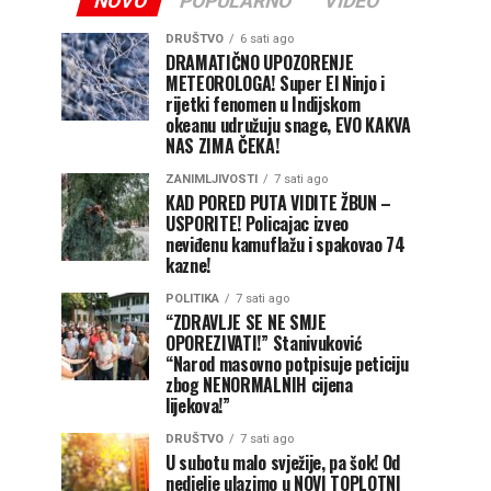
NOVO
POPULARNO
VIDEO
DRUŠTVO
6 sati ago
DRAMATIČNO UPOZORENJE
METEOROLOGA! Super El Ninjo i
rijetki fenomen u Indijskom
okeanu udružuju snage, EVO KAKVA
NAS ZIMA ČEKA!
ZANIMLJIVOSTI
7 sati ago
KAD PORED PUTA VIDITE ŽBUN –
USPORITE! Policajac izveo
neviđenu kamuflažu i spakovao 74
kazne!
POLITIKA
7 sati ago
“ZDRAVLJE SE NE SMJE
OPOREZIVATI!” Stanivuković
“Narod masovno potpisuje peticiju
zbog NENORMALNIH cijena
lijekova!”
DRUŠTVO
7 sati ago
U subotu malo svježije, pa šok! Od
nedjelje ulazimo u NOVI TOPLOTNI