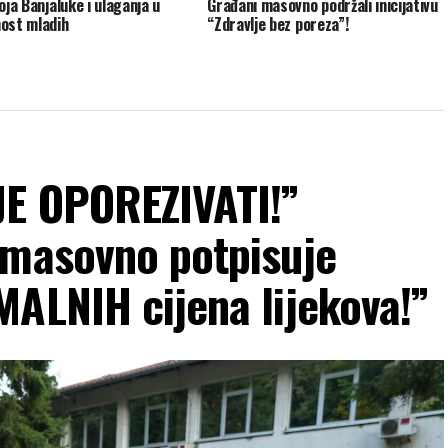
oja Banjaluke i ulaganja u
Građani masovno podržali inicijativu
ost mladih
“Zdravlje bez poreza”!
JE OPOREZIVATI!”
 masovno potpisuje
ALNIH cijena lijekova!”