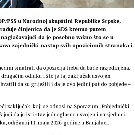
P/PSS u Narodnoj skupštini Republike Srpske,
 raduje činjenica da je SDS krenuo putem
, naglašavajući da je posebno važno što se u
ava zajednički nastup svih opozicionih stranaka i
jedini smatrali da opozicija treba da bude razjedinjena.
drugačiju odluku i što je taj zaključak usvojen
vatili da su griješili i da je ovo jedini put do pobjede –
eći zaključak, koji se odnosi na Sporazum „Pobjednički
jući da je isti stav jednoglasno usvojen i na sjednici
a, održanoj 11. maja 2026. godine u Banjaluci.