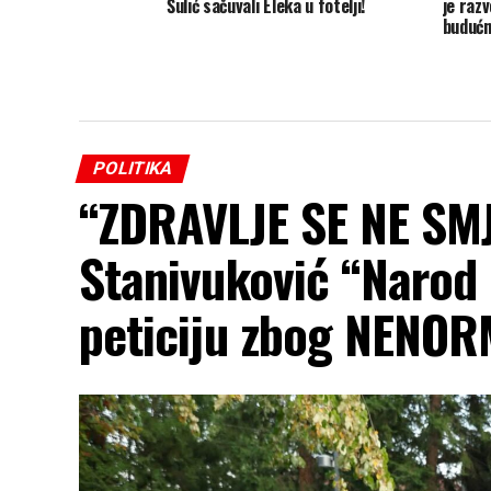
Šulić sačuvali Eleka u fotelji!
je razv
budućn
POLITIKA
“ZDRAVLJE SE NE SM
Stanivuković “Narod
peticiju zbog NENORM