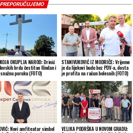
PREPORUČUJEMO
KOJA OKUPLJA NAROD: Drinić
STANIVUKOVIĆ IZ MODRIČE: Vrijeme
ovskih brda čestitao Ilindan i
je da lijekovi budu bez PDV-a, dosta
 snažnu poruku (FOTO)
je profita na račun bolesnih (FOTO)
VIĆ: Novi amfiteatar simbol
VELIKA PODRŠKA U NOVOM GRADU: