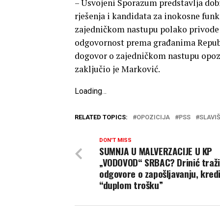
– Usvojeni Sporazum predstavlja dob
rješenja i kandidata za inokosne funk
zajedničkom nastupu polako privode kr
odgovornost prema građanima Republ
dogovor o zajedničkom nastupu opozi
zaključio je Marković.
Loading
.
.
.
RELATED TOPICS:
OPOZICIJA
PSS
SLAVI
DON'T MISS
SUMNJA U MALVERZACIJE U KP
„VODOVOD“ SRBAC? Drinić traži
odgovore o zapošljavanju, kredi
“duplom trošku”