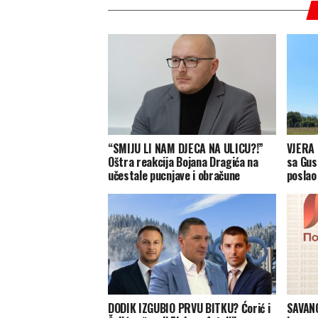
“SMIJU LI NAM DJECA NA ULICU?!”
VJERA 
Oštra reakcija Bojana Dragića na
sa Gusl
učestale pucnjave i obračune
poslao
DODIK IZGUBIO PRVU BITKU? Ćorić i
SAVANO