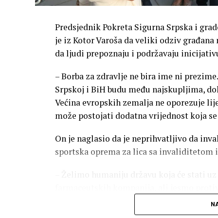
Predsjednik Pokreta Sigurna Srpska i gra
je iz Kotor Varoša da veliki odziv građan
da ljudi prepoznaju i podržavaju inicijativ
– Borba za zdravlje ne bira ime ni prezime
Srpskoj i BiH budu među najskupljima, dok
Većina evropskih zemalja ne oporezuje lij
može postojati dodatna vrijednost koja se
On je naglasio da je neprihvatljivo da inv
sportska oprema za lica sa invaliditetom 
– Želimo humaniju državu koja će stati u
farmaceutskih kompanija, ali jesmo protiv
marže i poreze na teret pacijenata. Naš ci
NA
će štititi ljude, a ne privilegovane interese