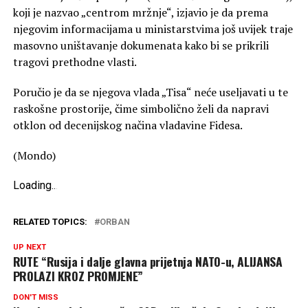
koji je nazvao „centrom mržnje“, izjavio je da prema
njegovim informacijama u ministarstvima još uvijek traje
masovno uništavanje dokumenata kako bi se prikrili
tragovi prethodne vlasti.
Poručio je da se njegova vlada „Tisa“ neće useljavati u te
raskošne prostorije, čime simbolično želi da napravi
otklon od decenijskog načina vladavine Fidesa.
(Mondo)
Loading
.
.
.
RELATED TOPICS:
ORBAN
UP NEXT
RUTE “Rusija i dalje glavna prijetnja NATO-u, ALIJANSA
PROLAZI KROZ PROMJENE”
DON'T MISS