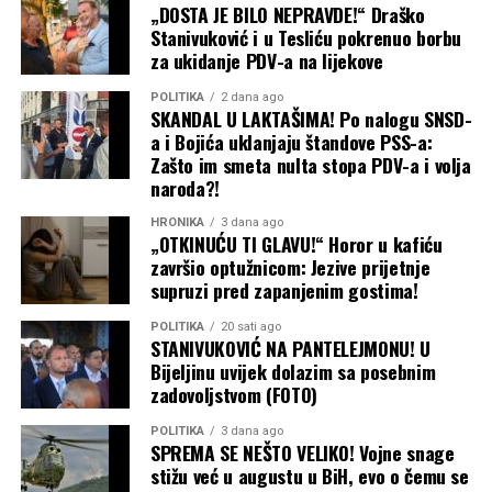
„DOSTA JE BILO NEPRAVDE!“ Draško
Stanivuković i u Tesliću pokrenuo borbu
za ukidanje PDV-a na lijekove
POLITIKA
2 dana ago
SKANDAL U LAKTAŠIMA! Po nalogu SNSD-
a i Bojića uklanjaju štandove PSS-a:
Zašto im smeta nulta stopa PDV-a i volja
naroda?!
HRONIKA
3 dana ago
„OTKINUĆU TI GLAVU!“ Horor u kafiću
završio optužnicom: Jezive prijetnje
supruzi pred zapanjenim gostima!
POLITIKA
20 sati ago
STANIVUKOVIĆ NA PANTELEJMONU! U
Bijeljinu uvijek dolazim sa posebnim
zadovoljstvom (FOTO)
POLITIKA
3 dana ago
SPREMA SE NEŠTO VELIKO! Vojne snage
stižu već u augustu u BiH, evo o čemu se