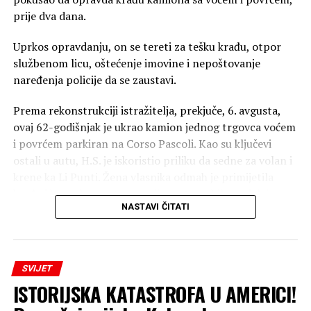
prije dva dana.
Uprkos opravdanju, on se tereti za tešku krađu, otpor
službenom licu, oštećenje imovine i nepoštovanje
naređenja policije da se zaustavi.
Prema rekonstrukciji istražitelja, prekjuče, 6. avgusta,
ovaj 62-godišnjak je ukrao kamion jednog trgovca voćem
i povrćem parkiran na Corso Pascoli. Kao su ključevi
ostali u autu, H.S. je iskoristio priliku da sedne za volan i
krene ka Li Punti. Žena vlasnika odmah je primijetila
krađu i krenula u poteru svojim automobilom, dok je
NASTAVI ČITATI
istovremeno pozvala policiju.
Pucnjava tokom potjere
SVIJET
Uslijedila je potera duž bivše auto-puta 131. Uprkos
ISTORIJSKA KATASTROFA U AMERICI!
ponovljenim naređenjima da se zaustavi, H.S. je nastavio
bjekstvo. Da bi blokirali vozilo, karabinjeri su ispalili