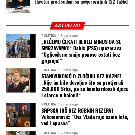
Ekvator pred sudom sa nevjerovatnih 122 tačke!
AKTUELNO
POLITIKA
3 dana ago
„NEĆEMO ČEKATI DEBELI MINUS DA SE
SMRZAVAMO!“ Dakić (PSS) upozorava
“Ugljevik ne smije ponovo ostati bez
grijanja!”
POLITIKA
3 dana ago
STANIVUKOVIĆ O ZLOČINU BEZ KAZNE!
„Nije im bilo dovoljno što su protjerali
250.000 Srba, pa su bombardovali djecu
i starce u koloni!“
POLITIKA
2 dana ago
SRPSKA JOŠ BEZ ROBNIH REZERVI
Vukomanović: “Ova Vlada nije samo loša,
već i opasna”
POLITIKA
2 dana ago