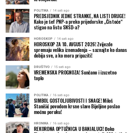
preko brane Glen Kanjon na severu Arizone, kako bi
zaštitili ugroženu autohtonu vrstu ribe, grbavog klena
POLITIKA
14 sati ago
(humpback chub), čije se stanište nalazi između dva
PREDSJEDNIK JEDNE STRANKE, NA LISTI DRUGE!
Kako je šef PNP-a preko prijedorske „Čistoće“
rezervoara.
stigao na listu SNSD-a?
Vlasti su ranije predstavile i kratkoročni predlog za
HOROSKOP
14 sati ago
sprečavanje produbljivanja krize, nakon što Kalifornija,
HOROSKOP ZA 10. AVGUST 2026! Zvijezde
Kolorado, Arizona, Nevada, Novi Meksiko, Vajoming i
spremaju velika iznenađenja – saznajte ko danas
dobija sve, a ko mora pripaziti!
Juta nisu uspeli da postignu dogovor o dugoročnom
načinu raspodele sve oskudnijeg vodnog resursa.
DRUŠTVO
15 sati ago
VREMENSKA PROGNOZA! Sunčano i izuzetno
Predlog predviđa da države donjeg sliva — Arizona,
toplo
Kalifornija i Nevada — smanje potrošnju vode, uz
mogućnost dodatnih ograničenja tokom sušnijih perioda.
POLITIKA
16 sati ago
SIMBOL GOSTOLJUBIVOSTI I SNAGE! Miloš
Savezni zvaničnici očekuju da će nivo jezera Mid nastaviti
Stanišić povodom krsne slave Bijeljine poslao
da opada tokom većeg dela preostalog dela godine.
moćnu poruku!
(AP) Foto: AP
HRONIKA
16 sati ago
REKORDNA OPTUŽNICA U BANJALUCI! Đoko