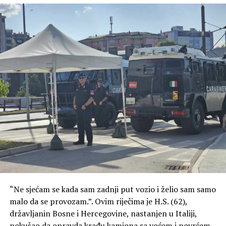
“Ne sjećam se kada sam zadnji put vozio i želio sam samo
malo da se provozam.”. Ovim riječima je H.S. (62),
državljanin Bosne i Hercegovine, nastanjen u Italiji,
pokušao da opravda krađu kamiona sa voćem i povrćem,