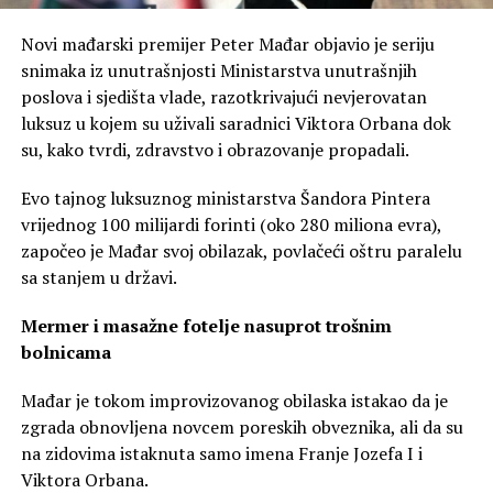
Novi mađarski premijer Peter Mađar objavio je seriju
snimaka iz unutrašnjosti Ministarstva unutrašnjih
poslova i sjedišta vlade, razotkrivajući nevjerovatan
luksuz u kojem su uživali saradnici Viktora Orbana dok
su, kako tvrdi, zdravstvo i obrazovanje propadali.
Evo tajnog luksuznog ministarstva Šandora Pintera
vrijednog 100 milijardi forinti (oko 280 miliona evra),
započeo je Mađar svoj obilazak, povlačeći oštru paralelu
sa stanjem u državi.
Mermer i masažne fotelje nasuprot trošnim
bolnicama
Mađar je tokom improvizovanog obilaska istakao da je
zgrada obnovljena novcem poreskih obveznika, ali da su
na zidovima istaknuta samo imena Franje Jozefa I i
Viktora Orbana.