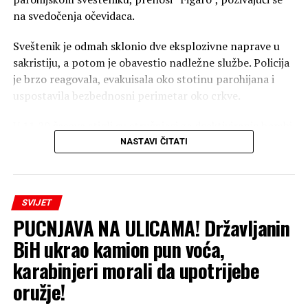
na svedočenja očevidaca.
Sveštenik je odmah sklonio dve eksplozivne naprave u
sakristiju, a potom je obavestio nadležne službe. Policija
je brzo reagovala, evakuisala oko stotinu parohijana i
uspostavila bezbednosni perimetar oko crkve.
U 11.20 časova stigli su stručnjaci za deaktiviranje bombi,
identifikovali predmete kao “manevarsku i dimnu
NASTAVI ČITATI
bombu”, koje ne predstavljaju opasnost po živote ljudi, i
ukinuli mere bezbednosti kako bi crkvena služba bila
nastavljena.
SVIJET
PUCNJAVA NA ULICAMA! Državljanin
Pretres je, takođe, izvršen u kući starije žene, ali nisu
pronađene druge bombe, a sveštenik je rekao da ne želi
BiH ukrao kamion pun voća,
da podnese zvaničnu tužbu.
karabinjeri morali da upotrijebe
oružje!
(Tanjug)