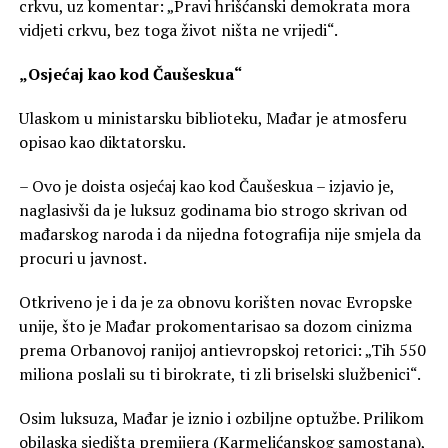
crkvu, uz komentar: „Pravi hrišćanski demokrata mora
vidjeti crkvu, bez toga život ništa ne vrijedi“.
„Osjećaj kao kod Čaušeskua“
Ulaskom u ministarsku biblioteku, Mađar je atmosferu
opisao kao diktatorsku.
– Ovo je doista osjećaj kao kod Čaušeskua – izjavio je,
naglasivši da je luksuz godinama bio strogo skrivan od
mađarskog naroda i da nijedna fotografija nije smjela da
procuri u javnost.
Otkriveno je i da je za obnovu korišten novac Evropske
unije, što je Mađar prokomentarisao sa dozom cinizma
prema Orbanovoj ranijoj antievropskoj retorici: „Tih 550
miliona poslali su ti birokrate, ti zli briselski službenici“.
Osim luksuza, Mađar je iznio i ozbiljne optužbe. Prilikom
obilaska sjedišta premijera (Karmelićanskog samostana),