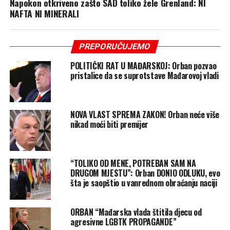
Napokon otkriveno zašto SAD toliko žele Grenland: NI
NAFTA NI MINERALI
PREPORUČUJEMO
POLITIČKI RAT U MAĐARSKOJ: Orban pozvao
pristalice da se suprotstave Mađarovoj vladi
NOVA VLAST SPREMA ZAKON! Orban neće više
nikad moći biti premijer
“TOLIKO OD MENE, POTREBAN SAM NA
DRUGOM MJESTU”: Orban DONIO ODLUKU, evo
šta je saopštio u vanrednom obraćanju naciji
ORBAN “Mađarska vlada štitila djecu od
agresivne LGBTK PROPAGANDE”