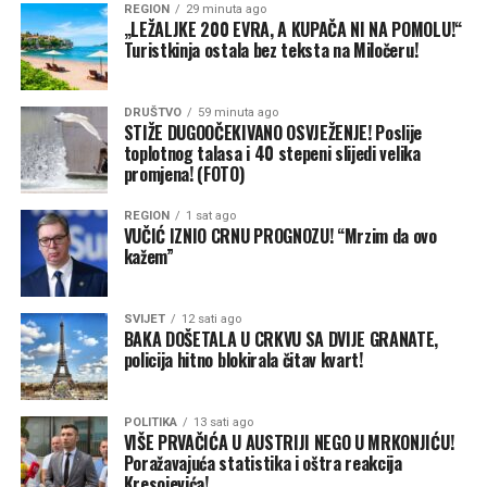
REGION
29 minuta ago
Suša i izrazito sušni uslovi zahvatili su čitav tok reke, a
„LEŽALJKE 200 EVRA, A KUPAČA NI NA POMOLU!“
Turistkinja ostala bez teksta na Miločeru!
posebno su izraženi na njenom izvorištu u Stenovitim
planinama. Otapanje snega obično predstavlja važan
izvor vode za reku, ali je prošle zime u slivu Kolorada
DRUŠTVO
59 minuta ago
zabeležen najmanji snežni pokrivač otkako postoje
STIŽE DUGOOČEKIVANO OSVJEŽENJE! Poslije
toplotnog talasa i 40 stepeni slijedi velika
merenja.
promjena! (FOTO)
To dodatno opterećuje poljoprivredu, industriju, divlji
REGION
1 sat ago
svet i proizvođače hidroenergije, kao i oko 40 miliona
VUČIĆ IZNIO CRNU PROGNOZU! “Mrzim da ovo
kažem”
ljudi u sedam američkih saveznih država, plemenskim
zajednicama i Meksiku.
SVIJET
12 sati ago
Godine prekomernog korišćenja vode, zajedno sa sušom i
BAKA DOŠETALA U CRKVU SA DVIJE GRANATE,
rastom temperatura, iscrpljuju i jezero Mid i jezero
policija hitno blokirala čitav kvart!
Pauel, drugu najveću akumulaciju u SAD. Oba rezervoara
sada se nalaze na najnižim nivoima u gotovo sedam
POLITIKA
13 sati ago
decenija.Američki savezni zvaničnici saopštili su u
VIŠE PRVAČIĆA U AUSTRIJI NEGO U MRKONJIĆU!
četvrtak da neće ispuštati hladnu vodu iz jezera Pauel
Poražavajuća statistika i oštra reakcija
Kresojevića!