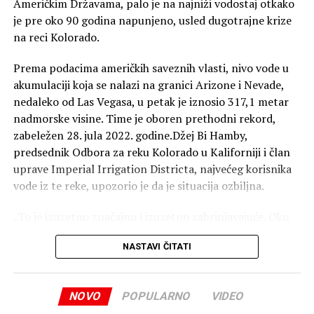
Američkim Državama, palo je na najniži vodostaj otkako
je pre oko 90 godina napunjeno, usled dugotrajne krize
na reci Kolorado.
Prema podacima američkih saveznih vlasti, nivo vode u
akumulaciji koja se nalazi na granici Arizone i Nevade,
nedaleko od Las Vegasa, u petak je iznosio 317,1 metar
nadmorske visine. Time je oboren prethodni rekord,
zabeležen 28. jula 2022. godine.Džej Bi Hamby,
predsednik Odbora za reku Kolorado u Kaliforniji i član
uprave Imperial Irrigation Districta, najvećeg korisnika
vode iz te reke, upozorio je da je situacija ozbiljna.
„To je izuzetno značajno i izuzetno zabrinjavajuće. Oko
tri četvrtine stanovništva sliva reke Kolorado, odnosno
NASTAVI ČITATI
oko 30 miliona ljudi, direktno je pogođeno rizicima koji
prete jezeru Mid“, rekao je Hamby, dodajući da države
koje koriste vodu iz reke Kolorado moraju da smanje
NOVO
POPULARNO
VIDEO
potrošnju.