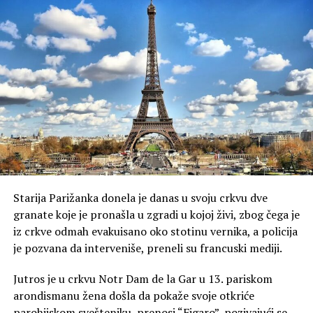
Starija Parižanka donela je danas u svoju crkvu dve
granate koje je pronašla u zgradi u kojoj živi, zbog čega je
iz crkve odmah evakuisano oko stotinu vernika, a policija
je pozvana da interveniše, preneli su francuski mediji.
Jutros je u crkvu Notr Dam de la Gar u 13. pariskom
arondismanu žena došla da pokaže svoje otkriće
parohijskom svešteniku, prenosi “Figaro”, pozivajući se