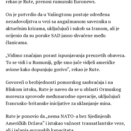
rekao je Rute, prenosi rumunski Euronews.
On je potvrdio da u Vašingtonu postoje određena
nezadovoljstva u vezi sa angažmanom saveznika u
aktuelnim krizama, uključujući i sukob sa Iranom, ali je
ocijenio da su poruke SAD jasno shvaćene među
članicama.
„Vidimo značajan porast ispunjavanja preuzetih obaveza.
To se vidi i u Rumuniji, gdje smo juče vidjeli američke
avione kako dopunjuju gorivo“, rekao je Rute.
Govoreći o bezbjednosti pomorskog saobraćaja i na
Bliskom istoku, Rute je naveo da se u oblasti Ormuskog
moreuza sprovode međunarodne operacije, uključujući
francusko-britanske inicijative za uklanjanje mina.
Rute je ponovio da „nema NATO-a bez Sjedinjenih
Američkih Država“ i istakao važnost transatlantske veze,
ali i jačanja evropskih kapaciteta.