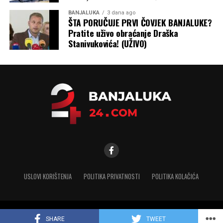
BANJALUKA
3 dana ago
ŠTA PORUČUJE PRVI ČOVJEK BANJALUKE?
Pratite uživo obraćanje Draška
Stanivukovića! (UŽIVO)
USLOVI KORIŠTENJA
POLITIKA PRIVATNOSTI
POLITIKA KOLAČIĆA
Copyright © 2025 banjaluka-24.com. Sva prava zadržana
SHARE
TWEET