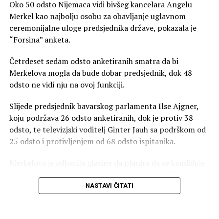
Oko 50 odsto Nijemaca vidi bivšeg kancelara Angelu
Merkel kao najbolju osobu za obavljanje uglavnom
ceremonijalne uloge predsjednika države, pokazala je
“Forsina” anketa.
Četrdeset sedam odsto anketiranih smatra da bi
Merkelova mogla da bude dobar predsjednik, dok 48
odsto ne vidi nju na ovoj funkciji.
Slijede predsjednik bavarskog parlamenta Ilse Ajgner,
koju podržava 26 odsto anketiranih, dok je protiv 38
odsto, te televizjski voditelj Ginter Jauh sa podrškom od
25 odsto i protivljenjem od 68 odsto ispitanika.
Merkelova je odbacila glasine da planira da se kandiduje
za tu funkciju na izborima koji su zakazani za 30. januar
2027. godine.
NASTAVI ČITATI
Sedamdeset četiri procenta ispitanika navode da ih ne