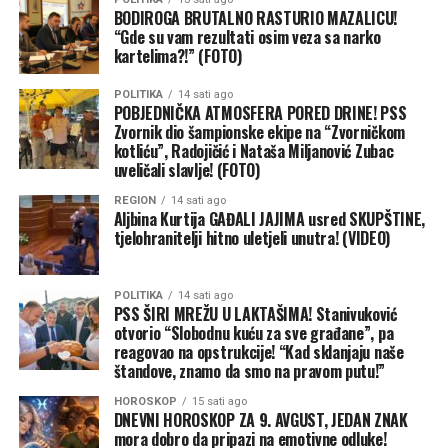
BODIROGA BRUTALNO RASTURIO MAZALICU!
“Gde su vam rezultati osim veza sa narko
kartelima?!” (FOTO)
POLITIKA
14 sati ago
POBJEDNIČKA ATMOSFERA PORED DRINE! PSS
Zvornik dio šampionske ekipe na “Zvorničkom
kotliću”, Radojičić i Nataša Miljanović Zubac
uveličali slavlje! (FOTO)
REGION
14 sati ago
Aljbina Kurtija GAĐALI JAJIMA usred SKUPŠTINE,
tjelohranitelji hitno uletjeli unutra! (VIDEO)
POLITIKA
14 sati ago
PSS ŠIRI MREŽU U LAKTAŠIMA! Stanivuković
otvorio “Slobodnu kuću za sve građane”, pa
reagovao na opstrukcije! “Kad sklanjaju naše
štandove, znamo da smo na pravom putu!”
HOROSKOP
15 sati ago
DNEVNI HOROSKOP ZA 9. AVGUST, JEDAN ZNAK
mora dobro da pripazi na emotivne odluke!