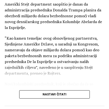
Američki Stejt department saopštio je danas da
administracija predsednika Donalda Trampa planira da
obezbedi milijardu dolara bezbednosne pomoći vladi
novog desničarskog predsednika Kolumbije Abelarda de
la Esprijelje.
“Kao kamen temeljac ovog obnovljenog partnerstva,
Sjedinjene Američke Države, u saradnji sa Kongresom,
nameravaju da objave milijardu dolara pomoći kao deo
paketa bezbednosnih mera za podršku administraciji
predsednika De la Esprijelje u ostvarivanju naših
zajedničkih ciljeva”, navedeno je u saopštenju Stejt
departmenta, preneo je Rojters.
Novi kolumbijski predsednik, koji je obećao da će se
obračunati sa kriminalom i podstaći ekonomski
NASTAVI ČITATI
oporavak, položio je juče zakletvu. Tramp ga je podržao
tokom predizborne kampanje.