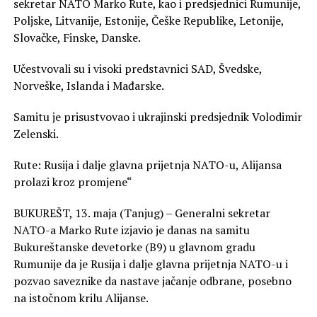
sekretar NATO Marko Rute, kao i predsjednici Rumunije,
Poljske, Litvanije, Estonije, Češke Republike, Letonije,
Slovačke, Finske, Danske.
Učestvovali su i visoki predstavnici SAD, Švedske,
Norveške, Islanda i Mađarske.
Samitu je prisustvovao i ukrajinski predsjednik Volodimir
Zelenski.
Rute: Rusija i dalje glavna prijetnja NATO-u, Alijansa
prolazi kroz promjene“
BUKUREŠT, 13. maja (Tanjug) – Generalni sekretar
NATO-a Marko Rute izjavio je danas na samitu
Bukureštanske devetorke (B9) u glavnom gradu
Rumunije da je Rusija i dalje glavna prijetnja NATO-u i
pozvao saveznike da nastave jačanje odbrane, posebno
na istočnom krilu Alijanse.