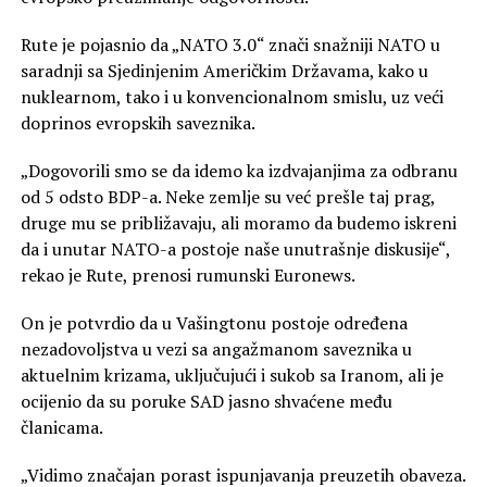
Rute je pojasnio da „NATO 3.0“ znači snažniji NATO u
saradnji sa Sjedinjenim Američkim Državama, kako u
nuklearnom, tako i u konvencionalnom smislu, uz veći
doprinos evropskih saveznika.
„Dogovorili smo se da idemo ka izdvajanjima za odbranu
od 5 odsto BDP-a. Neke zemlje su već prešle taj prag,
druge mu se približavaju, ali moramo da budemo iskreni
da i unutar NATO-a postoje naše unutrašnje diskusije“,
rekao je Rute, prenosi rumunski Euronews.
On je potvrdio da u Vašingtonu postoje određena
nezadovoljstva u vezi sa angažmanom saveznika u
aktuelnim krizama, uključujući i sukob sa Iranom, ali je
ocijenio da su poruke SAD jasno shvaćene među
članicama.
„Vidimo značajan porast ispunjavanja preuzetih obaveza.