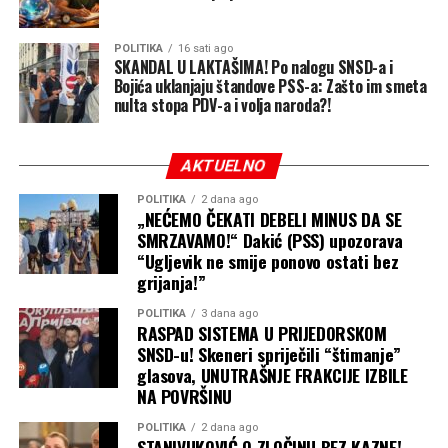
POLITIKA
16 sati ago
SKANDAL U LAKTAŠIMA! Po nalogu SNSD-a i
Bojića uklanjaju štandove PSS-a: Zašto im smeta
nulta stopa PDV-a i volja naroda?!
AKTUELNO
POLITIKA
2 dana ago
„NEĆEMO ČEKATI DEBELI MINUS DA SE
SMRZAVAMO!“ Dakić (PSS) upozorava
“Ugljevik ne smije ponovo ostati bez
grijanja!”
POLITIKA
3 dana ago
RASPAD SISTEMA U PRIJEDORSKOM
SNSD-u! Skeneri spriječili “štimanje”
glasova, UNUTRAŠNJE FRAKCIJE IZBILE
NA POVRŠINU
POLITIKA
2 dana ago
STANIVUKOVIĆ O ZLOČINU BEZ KAZNE!