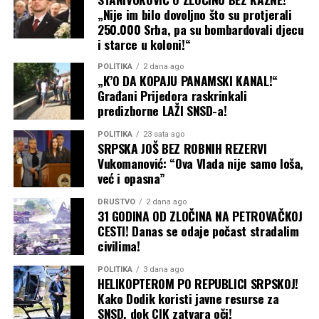
„Nije im bilo dovoljno što su protjerali
250.000 Srba, pa su bombardovali djecu
i starce u koloni!“
POLITIKA
2 dana ago
„K’O DA KOPAJU PANAMSKI KANAL!“
Građani Prijedora raskrinkali
predizborne LAŽI SNSD-a!
POLITIKA
23 sata ago
SRPSKA JOŠ BEZ ROBNIH REZERVI
Vukomanović: “Ova Vlada nije samo loša,
već i opasna”
DRUŠTVO
2 dana ago
31 GODINA OD ZLOČINA NA PETROVAČKOJ
CESTI! Danas se odaje počast stradalim
civilima!
POLITIKA
3 dana ago
HELIKOPTEROM PO REPUBLICI SRPSKOJ!
Kako Dodik koristi javne resurse za
SNSD, dok CIK zatvara oči!