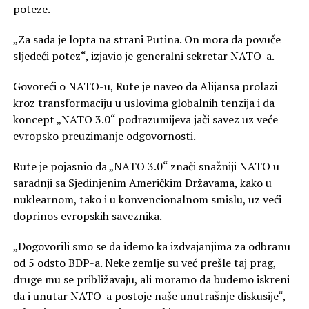
poteze.
„Za sada je lopta na strani Putina. On mora da povuče
sljedeći potez“, izjavio je generalni sekretar NATO-a.
Govoreći o NATO-u, Rute je naveo da Alijansa prolazi
kroz transformaciju u uslovima globalnih tenzija i da
koncept „NATO 3.0“ podrazumijeva jači savez uz veće
evropsko preuzimanje odgovornosti.
Rute je pojasnio da „NATO 3.0“ znači snažniji NATO u
saradnji sa Sjedinjenim Američkim Državama, kako u
nuklearnom, tako i u konvencionalnom smislu, uz veći
doprinos evropskih saveznika.
„Dogovorili smo se da idemo ka izdvajanjima za odbranu
od 5 odsto BDP-a. Neke zemlje su već prešle taj prag,
druge mu se približavaju, ali moramo da budemo iskreni
da i unutar NATO-a postoje naše unutrašnje diskusije“,