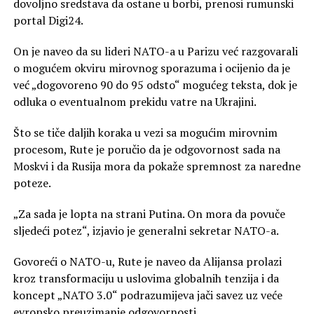
dovoljno sredstava da ostane u borbi, prenosi rumunski
portal Digi24.
On je naveo da su lideri NATO-a u Parizu već razgovarali
o mogućem okviru mirovnog sporazuma i ocijenio da je
već „dogovoreno 90 do 95 odsto“ mogućeg teksta, dok je
odluka o eventualnom prekidu vatre na Ukrajini.
Što se tiče daljih koraka u vezi sa mogućim mirovnim
procesom, Rute je poručio da je odgovornost sada na
Moskvi i da Rusija mora da pokaže spremnost za naredne
poteze.
„Za sada je lopta na strani Putina. On mora da povuče
sljedeći potez“, izjavio je generalni sekretar NATO-a.
Govoreći o NATO-u, Rute je naveo da Alijansa prolazi
kroz transformaciju u uslovima globalnih tenzija i da
koncept „NATO 3.0“ podrazumijeva jači savez uz veće
evropsko preuzimanje odgovornosti.