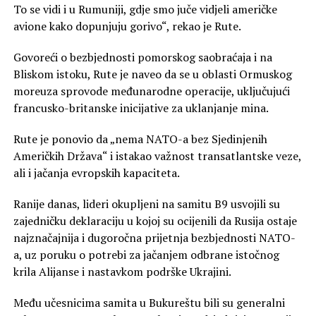
To se vidi i u Rumuniji, gdje smo juče vidjeli američke
avione kako dopunjuju gorivo“, rekao je Rute.
Govoreći o bezbjednosti pomorskog saobraćaja i na
Bliskom istoku, Rute je naveo da se u oblasti Ormuskog
moreuza sprovode međunarodne operacije, uključujući
francusko-britanske inicijative za uklanjanje mina.
Rute je ponovio da „nema NATO-a bez Sjedinjenih
Američkih Država“ i istakao važnost transatlantske veze,
ali i jačanja evropskih kapaciteta.
Ranije danas, lideri okupljeni na samitu B9 usvojili su
zajedničku deklaraciju u kojoj su ocijenili da Rusija ostaje
najznačajnija i dugoročna prijetnja bezbjednosti NATO-
a, uz poruku o potrebi za jačanjem odbrane istočnog
krila Alijanse i nastavkom podrške Ukrajini.
Među učesnicima samita u Bukureštu bili su generalni