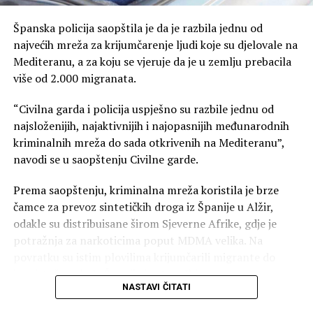
svog mandata bio u sukobu sa bivšim kolumbijskim
predsednikom Gustavom Petrom, nekadašnjim
Španska policija saopštila je da je razbila jednu od
pobunjenikom i prvim levičarskim predsednikom
najvećih mreža za krijumčarenje ljudi koje su djelovale na
Kolumbije, zbog niza pitanja.
Mediteranu, a za koju se vjeruje da je u zemlju prebacila
više od 2.000 migranata.
Petro je optužio Trampa da je “saučesnik u genocidu”
zbog napada Izraela, američkog saveznika, na Gazu i
“Civilna garda i policija uspješno su razbile jednu od
pozvao je na “krivični postupak” zbog američkih napada
najsloženijih, najaktivnijih i najopasnijih međunarodnih
na brodove u karipskim vodama. Takođe je kritikovao
kriminalnih mreža do sada otkrivenih na Mediteranu”,
Trampovu podršku De la Esprijelji tokom predsedničkih
navodi se u saopštenju Civilne garde.
izbora.
Prema saopštenju, kriminalna mreža koristila je brze
(Tanjug)
čamce za prevoz sintetičkih droga iz Španije u Alžir,
odakle su distribuisane širom Sjeverne Afrike, gdje je
potražnja za narkoticima poput MDMA velika. Na
povratku su istim plovilima krijumčarili migrante do
jugoistočne obale Španije i ostrva Ibica.
NASTAVI ČITATI
Policija vjeruje da je ova grupa, koja je posjedovala veliki