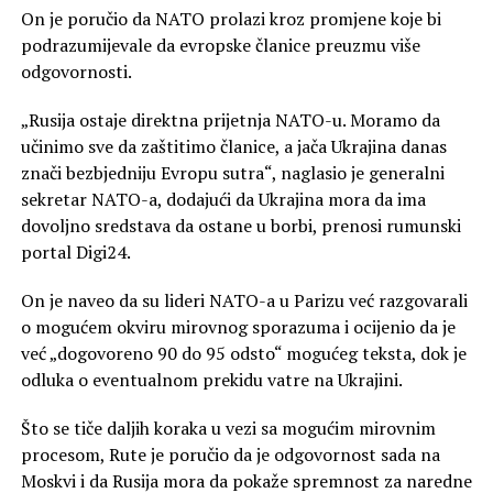
On je poručio da NATO prolazi kroz promjene koje bi
podrazumijevale da evropske članice preuzmu više
odgovornosti.
„Rusija ostaje direktna prijetnja NATO-u. Moramo da
učinimo sve da zaštitimo članice, a jača Ukrajina danas
znači bezbjedniju Evropu sutra“, naglasio je generalni
sekretar NATO-a, dodajući da Ukrajina mora da ima
dovoljno sredstava da ostane u borbi, prenosi rumunski
portal Digi24.
On je naveo da su lideri NATO-a u Parizu već razgovarali
o mogućem okviru mirovnog sporazuma i ocijenio da je
već „dogovoreno 90 do 95 odsto“ mogućeg teksta, dok je
odluka o eventualnom prekidu vatre na Ukrajini.
Što se tiče daljih koraka u vezi sa mogućim mirovnim
procesom, Rute je poručio da je odgovornost sada na
Moskvi i da Rusija mora da pokaže spremnost za naredne