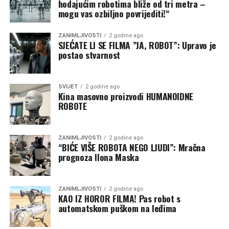
hodajućim robotima bliže od tri metra –
mogu vas ozbiljno povrijediti!“
ZANIMLJIVOSTI
2 godine ago
SJEĆATE LI SE FILMA ”JA, ROBOT”: Upravo je
postao stvarnost
SVIJET
2 godine ago
Kina masovno proizvodi HUMANOIDNE
ROBOTE
ZANIMLJIVOSTI
2 godine ago
“BIĆE VIŠE ROBOTA NEGO LJUDI”: Mračna
prognoza Ilona Maska
ZANIMLJIVOSTI
2 godine ago
KAO IZ HOROR FILMA! Pas robot s
automatskom puškom na leđima