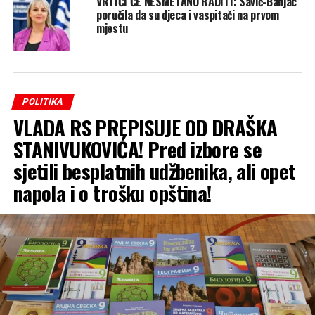
VRTIĆI ĆE NESMETANO RADITI: Savić-Banjac
poručila da su djeca i vaspitači na prvom
mjestu
POLITIKA
VLADA RS PREPISUJE OD DRAŠKA
STANIVUKOVIĆA! Pred izbore se
sjetili besplatnih udžbenika, ali opet
napola i o trošku opština!