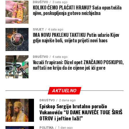
DRUŠTVO
3 sata ago
KOLIKO ĆEMO PLAĆATI HRANU? Suša opustošila
njive, poskupljenja gotovo neizbježna
SVIJET
4 sata ago
IMA NOVU PAKLENU TAKTIKU Putin udario Kijev
gdje najviše boli, svijetu prijeti novi haos
DRUŠTVO
4 sata ago
Vozači frapirani: Dizel opet ZNAČAJNO POSKUPIO,
naftaši ne kriju da će cijene još ići gore
AKTUELNO
DRUŠTVO
2 dana ago
Episkop Sergije brutalno poručio
Vukanoviću “U DANE NAJVEĆE TUGE ŠIRIŠ
OTROV i jeftine laži!”
POLITIKA
1 dan ago