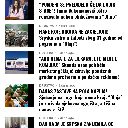
“POMJERI SE PREDSJEDNIČE DA DODIK
STANE”! Tanja Vukomanović oštro
reagovala nakon obilježavanja “Oluje”
DRUŠTVO
3 dana ago
RANE KOJE NIKADA NE ZACJELJUJU!
Srpska sutra u žalosti zbog 31 godine od
pogroma u “Oluji”!
POLITIKA
2 dana ago
“AKO NEMATE ZA LJEKARA, ETO MENE U
KOMBIJU!” Skandalozan politički
marketing! Đajić zdravlje poniženih
građana pretvorio u političku reklamu!
DRUŠTVO
2 dana ago
DANAS ZASTAVE NA POLA KOPLJA!
Sjećanje na tugu koja nema kraj: “Oluja”
je zbrisala vjekovna ognjišta, a tišina
danas vrišti!
POLITIKA
2 dana ago
DAN KADA JE SRPSKA ZANIJEMILA OD