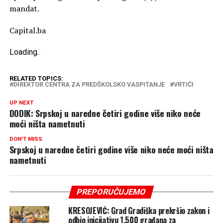
mandat.
Capital.ba
Loading
.
.
.
RELATED TOPICS:
DIREKTOR CENTRA ZA PREDŠKOLSKO VASPITANJE
VRTIĆI
UP NEXT
DODIK: Srpskoj u naredne četiri godine više niko neće
moći ništa nametnuti
DON'T MISS
Srpskoj u naredne četiri godine više niko neće moći ništa
nametnuti
PREPORUČUJEMO
KRESOJEVIĆ: Grad Gradiška prekršio zakon i
odbio inicijativu 1.500 građana za