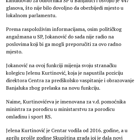
kandidovao za odbornika SP u Banjaluci i osvojio je 447
glasova, što nije bilo dovoljno da obezbijedi mjesto u
lokalnom parlamentu.
Prema raspoloživim informacijama, osim političkog
angažmana u SP, Jokanović do sada nije radio na
poslovima koji bi ga mogli preporučiti za ovo radno
mjesto.
Jokanović na ovoj funkciji mijenja svoju stranačku
kolegicu Jelenu Kurtinović, koja je napustila poziciju
direktora Centra za predškolsko vaspitanje i obrazovanje
Banjaluka zbog prelaska na novu funkciju.
Naime, Kurtinovićeva je imenovana za v.d. pomoćnika
ministra za porodicu u ministarstvu za porodicu
omladinu i sport RS.
Jelena Kurtinović je Centar vodila od 2016. godine, a u
aprilu prošle godine Skupština grada joj je dala novi