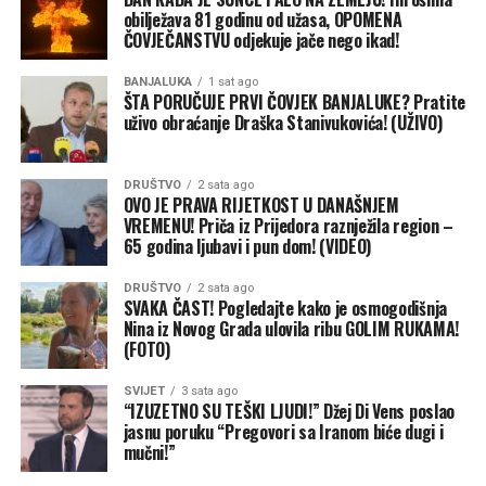
obilježava 81 godinu od užasa, OPOMENA
donesena 30. oktobra iste godine.
Unutar prijedorskog SNSD-a više niko i ne skriva da
ČOVJEČANSTVU odjekuje jače nego ikad!
postoji nekoliko oštro suprotstavljenih struja:
Ministarstvo inostranih poslova BiH do sada se nije
BANJALUKA
1 sat ago
zvanično oglasilo povodom ovih navoda.
Sa skenerima koji garantuju da će se brojati samo stvarni
ŠTA PORUČUJE PRVI ČOVJEK BANJALUKE? Pratite
uživo obraćanje Draška Stanivukovića! (UŽIVO)
glasovi birača, prijedorski SNSD ulazi u izbornu noć sa
ogromnim strepnjama. Prijedorčani će na ovim izborima
poslati jasnu poruku — godine uništavanja grada,
DRUŠTVO
2 sata ago
ekoloških katastrofa i ignorisanja naroda stižu na
OVO JE PRAVA RIJETKOST U DANAŠNJEM
VREMENU! Priča iz Prijedora raznježila region –
naplatu, a rat za poslaničke klupe mogao bi označiti
65 godina ljubavi i pun dom! (VIDEO)
konačni politički debakl prijedorskih socijaldemokrata.
DRUŠTVO
2 sata ago
Banjaluka24
SVAKA ČAST! Pogledajte kako je osmogodišnja
Nina iz Novog Grada ulovila ribu GOLIM RUKAMA!
(FOTO)
SVIJET
3 sata ago
“IZUZETNO SU TEŠKI LJUDI!” Džej Di Vens poslao
jasnu poruku “Pregovori sa Iranom biće dugi i
mučni!”