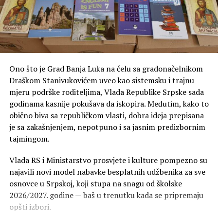
Ono što je Grad Banja Luka na čelu sa gradonačelnikom
Draškom Stanivukovićem uveo kao sistemsku i trajnu
mjeru podrške roditeljima, Vlada Republike Srpske sada
godinama kasnije pokušava da iskopira. Međutim, kako to
obično biva sa republičkom vlasti, dobra ideja prepisana
je sa zakašnjenjem, nepotpuno i sa jasnim predizbornim
tajmingom.
Vlada RS i Ministarstvo prosvjete i kulture pompezno su
najavili novi model nabavke besplatnih udžbenika za sve
osnovce u Srpskoj, koji stupa na snagu od školske
2026/2027. godine — baš u trenutku kada se pripremaju
opšti izbori.