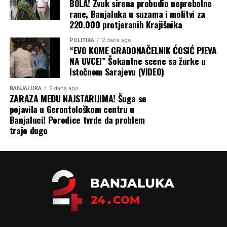
BOLA! Zvuk sirena probudio neprebolne
rane, Banjaluka u suzama i molitvi za
220.000 protjeranih Krajišnika
POLITIKA
2 dana ago
“EVO KOME GRADONAČELNIK ĆOSIĆ PJEVA
NA UVCE!” Šokantne scene sa žurke u
Istočnom Sarajevu (VIDEO)
BANJALUKA
2 dana ago
ZARAZA MEĐU NAJSTARIJIMA! Šuga se
pojavila u Gerontološkom centru u
Banjaluci! Porodice tvrde da problem
traje dugo