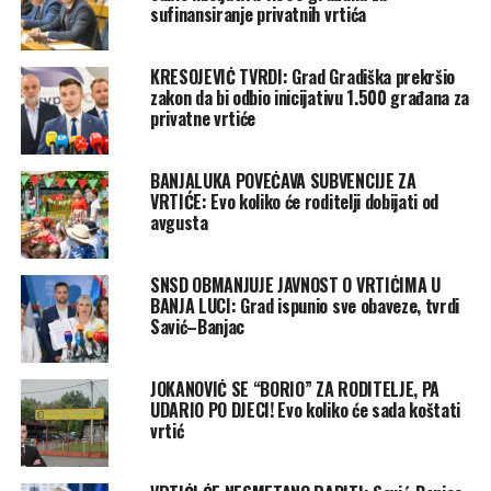
sufinansiranje privatnih vrtića
KRESOJEVIĆ TVRDI: Grad Gradiška prekršio
zakon da bi odbio inicijativu 1.500 građana za
privatne vrtiće
BANJALUKA POVEĆAVA SUBVENCIJE ZA
VRTIĆE: Evo koliko će roditelji dobijati od
avgusta
SNSD OBMANJUJE JAVNOST O VRTIĆIMA U
BANJA LUCI: Grad ispunio sve obaveze, tvrdi
Savić–Banjac
JOKANOVIĆ SE “BORIO” ZA RODITELJE, PA
UDARIO PO DJECI! Evo koliko će sada koštati
vrtić