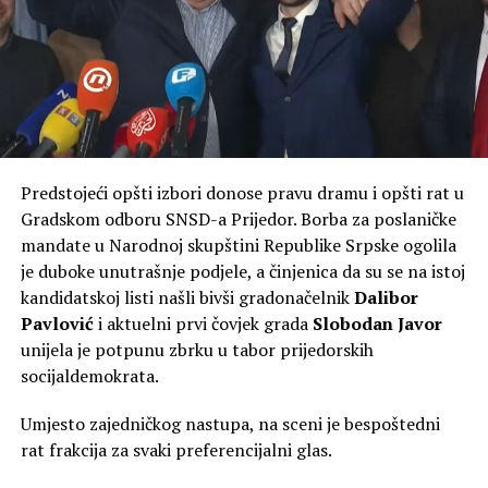
“Kada smo u Banjaluci uveli
besplatne udžbenike,
govorili su da je to
nemoguće i populistički.
Danas, godine kasnije, isti
ti koji su nas kritikovali
Predstojeći opšti izbori donose pravu dramu i opšti rat u
pokušavaju da prepišu naš
Gradskom odboru SNSD-a Prijedor. Borba za poslaničke
mandate u Narodnoj skupštini Republike Srpske ogolila
recept, jer su uvidjeli
je duboke unutrašnje podjele, a činjenica da su se na istoj
koliko to narodu znači”,
kandidatskoj listi našli bivši gradonačelnik
Dalibor
podsjećaju iz gradske
Pavlović
i aktuelni prvi čovjek grada
Slobodan Javor
unijela je potpunu zbrku u tabor prijedorskih
uprave.
socijaldemokrata.
Umjesto zajedničkog nastupa, na sceni je bespoštedni
Vlada kopira, ali trošak prebacuje na
rat frakcija za svaki preferencijalni glas.
opštine