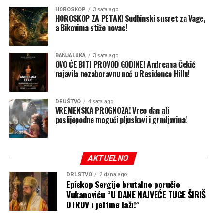
ograničene zalihe američkih PVO sistema „patriot” –
HOROSKOP
3 sata ago
HOROSKOP ZA PETAK! Sudbinski susret za Vage,
jedinu pouzdanu odbranu od ruskih raketa – kako bi
a Bikovima stiže novac!
zaštitila svoje gradove i vojne linije snabdijevanja.
Premještanje „patriota” radi odbrane luka bilo bi i
preskupo i izuzetno rizično. Svjesna toga, Rusija će
BANJALUKA
3 sata ago
OVO ĆE BITI PROVOD GODINE! Andreana Čekić
nastaviti da gađa luke raketama i dronovima, ne
najavila nezaboravnu noć u Residence Hillu!
ostavljajući osiguravajućim kućama razlog da smanje
premije, a brodovlasnicima motiv da se vrate.
DRUŠTVO
4 sata ago
VREMENSKA PROGNOZA! Vreo dan ali
Pored toga što smanjuje prihode Kijeva i njegovu
poslijepodne mogući pljuskovi i grmljavina!
sposobnost da finansira rat, Moskva se nada da će
skokom cijena hrane na globalnom nivou oslabiti i
međunarodnu podršku Ukrajini. Ukrajina obezbjeđuje
AKTUELNO
četvrtinu uvoza pšenice za Egipat i oko 18 procenata za
Indoneziju. Takođe je najveći dobavljač kukuruza za
DRUŠTVO
2 dana ago
Episkop Sergije brutalno poručio
Evropsku uniju, pokriva čak 92 odsto njenog uvoza
Vukanoviću “U DANE NAJVEĆE TUGE ŠIRIŠ
suncokretovog ulja i ostaje ključni izvor stočne hrane i
OTROV i jeftine laži!”
biljnih ulja.