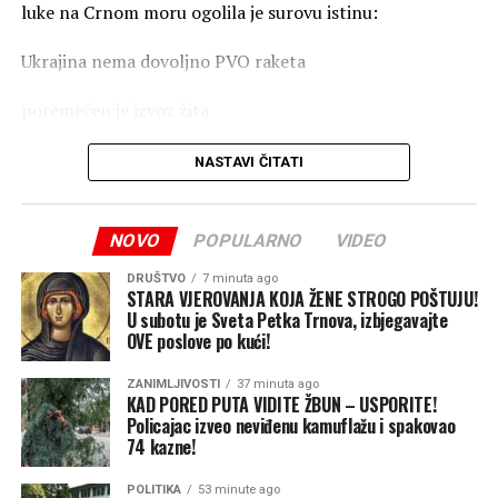
luke na Crnom moru ogolila je surovu istinu:
Ukrajina nema dovoljno PVO raketa
poremećen je izvoz žita
skresani su prihodi države
NASTAVI ČITATI
zaustavljene isporuke oružja ukrajinskoj vojsci
NOVO
POPULARNO
VIDEO
Poljoprivreda čini čak 60 odsto ukupnog robnog izvoza
Ukrajine, pa ovi ruski napadi stižu u najgorem mogućem
DRUŠTVO
7 minuta ago
STARA VJEROVANJA KOJA ŽENE STROGO POŠTUJU!
trenutku – baš kada se poljoprivrednici spremaju za
U subotu je Sveta Petka Trnova, izbjegavajte
žetvu. Ako ova blokada potraje, Rusija bi mogla da
OVE poslove po kući!
presiječe ključni izvor deviznih prihoda Ukrajine i ojača
ZANIMLJIVOSTI
37 minuta ago
svoju pregovaračku poziciju u svijetu tako što će nanijeti
KAD PORED PUTA VIDITE ŽBUN – USPORITE!
udarac velikim uvoznicima žita u Africi i Aziji, piše Tajm.
Policajac izveo neviđenu kamuflažu i spakovao
Kijev, s druge strane, pokušava da umanji razmjere štete.
74 kazne!
Nakon dvonedjeljnih žestokih udara ruskih dronova i
POLITIKA
53 minute ago
raketa na Odesu i druge primorske gradove, ukrajinski