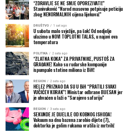
“ZDRAVLJE SE NE SMJE OPOREZIVATI!”
ministar poljoprivrede Taras Visocki tvrdio je u julu da
Stanivuković “Narod masovno potpisuje peticiju
su luke i dalje otvorene i operativne. Međutim, oko 90
zbog NENORMALNIH cijena lijekova!”
odsto brodovlasnika obustavilo je dolaske jer su – baš
DRUŠTVO
1 sat ago
kao i u Ormuskom moreuzu blizu Irana – troškovi
U subotu malo svježije, pa šok! Od nedjelje
osiguranja skočili u nebesa zbog konstantne opasnosti
ulazimo u NOVI TOPLOTNI TALAS, u najavi ova
od novih napada.
temperatura
Ovo nije prvi put da je pomorski saobraćaj na Crnom
POLITIKA
2 sata ago
“ZLATNA KOKA” ZA PRIVATNIKE, PUSTOŠ ZA
moru prekinut od početka ruske invazije. Talasi ruskih
GRAĐANE! Kako su rudarske kompanije
napada na luke krajem 2025. i početkom 2026. godine
ispumpale stotine miliona iz BiH!
nisu zadugo usporili rad. Ali ovi posljednji udari su i širi i
REGION
2 sata ago
žešći, u velikoj mjeri zato što su nedavni uspjesi Ukrajine,
HELEZ PRIZNAO DA SU U BiH “PRATILI SVAKI
naročito unutar same Rusije, isprovocirali Putina da
VUČIĆEV KORAK”! Ministar odbrane BIJESAN jer
pokuša da povrati inicijativu na frontu. Za sada, i
je uhvaćen u laži o “Sarajevo safariju”
Ukrajina i Rusija ostaju posvećene agresivnim vojnim
REGION
3 sata ago
strategijama.
SEKUNDE JE DIJELILE OD KOBNOG ISHODA!
Vakuum na dnu bazena zarobio dijete (7),
Putinova taktika i glavni cilj
doktorka je golim rukama vratila iz mrtvih!
Neposredni problem Ukrajine jeste to što se oslanja na