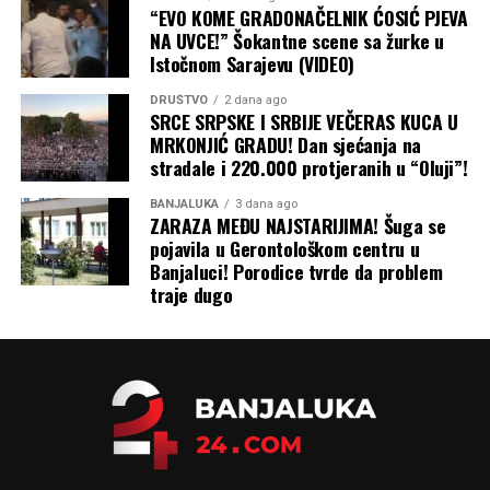
izvoz nafte iz Persijskog zaliva, tako bi i Ukrajina mogla
“EVO KOME GRADONAČELNIK ĆOSIĆ PJEVA
da preusmjeri izvoz žita preko Dunava, rumunskih luka i
NA UVCE!” Šokantne scene sa žurke u
željeznice, kao što je to činila na početku rata. Ali, kao i
Istočnom Sarajevu (VIDEO)
tada, ta alternativna rješenja su skupa i logistički znatno
DRUŠTVO
2 dana ago
komplikovanija.
SRCE SRPSKE I SRBIJE VEČERAS KUCA U
MRKONJIĆ GRADU! Dan sjećanja na
Zbog svega ovoga, priroda ruskog rata protiv Ukrajine
stradale i 220.000 protjeranih u “Oluji”!
nastaviće da se mijenja dok obje strane traže način da
prekinu pat-poziciju na frontu u svoju korist. A
BANJALUKA
3 dana ago
ZARAZA MEĐU NAJSTARIJIMA! Šuga se
ekonomska šteta, koja se osjeća daleko izvan granica
pojavila u Gerontološkom centru u
Ukrajine i Rusije, nastaviće da se gomila, piše Blic.
Banjaluci! Porodice tvrde da problem
traje dugo