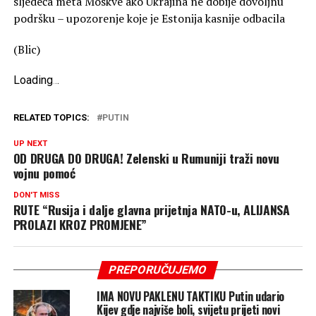
sljedeća meta Moskve ako Ukrajina ne dobije dovoljnu
podršku – upozorenje koje je Estonija kasnije odbacila
(Blic)
Loading
.
.
.
RELATED TOPICS:
PUTIN
UP NEXT
OD DRUGA DO DRUGA! Zelenski u Rumuniji traži novu
vojnu pomoć
DON'T MISS
RUTE “Rusija i dalje glavna prijetnja NATO-u, ALIJANSA
PROLAZI KROZ PROMJENE”
PREPORUČUJEMO
IMA NOVU PAKLENU TAKTIKU Putin udario
Kijev gdje najviše boli, svijetu prijeti novi