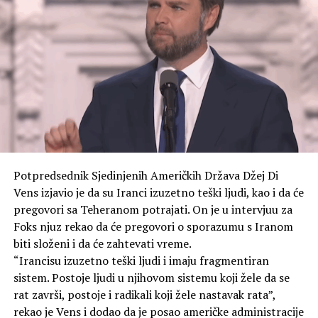
razoružanje. Ona je izrazila nadu da svijet nikada neće
vidjeti treći grad koji je pretrpio atomsko
bombardovanje.
Japanski zvaničnici uglavnom ne ističu u javnim
govorima da su SAD izvršile napade na gradove Hirošimu
i Nagasaki, navodi TASS.
Američke snage izvele su napade atomskim oružjem sa
zvanično navedenim ciljem ubrzavanja predaje Japana.
Potpredsednik Sjedinjenih Američkih Država Džej Di
To ostaju jedini slučajevi upotrebe nuklearnog oružja u
Vens izjavio je da su Iranci izuzetno teški ljudi, kao i da će
ratovanju u ljudskoj istoriji. Prema različitim
pregovori sa Teheranom potrajati. On je u intervjuu za
procjenama, bomba bačena na Hirošimu 6. avgusta 1945.
Foks njuz rekao da će pregovori o sporazumu s Iranom
godine ubila je između 70.000 i 100.000 ljudi na sam dan
biti složeni i da će zahtevati vreme.
eksplozije.
“Irancisu izuzetno teški ljudi i imaju fragmentiran
sistem. Postoje ljudi u njihovom sistemu koji žele da se
Do kraja 1945. godine, broj žrtava porastao je na
rat završi, postoje i radikali koji žele nastavak rata”,
140.000, jer su ljudi umirali u bolnicama od zadobijenih
rekao je Vens i dodao da je posao američke administracije
povreda i izloženosti zračenju. Ukupan broj žrtava