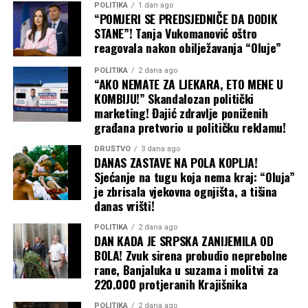
POLITIKA
1 dan ago
Putin računa na to da će poskupljenje hrane – u
“POMJERI SE PREDSJEDNIČE DA DODIK
STANE”! Tanja Vukomanović oštro
trenutku kada američki rat sa Iranom već podiže cijene
reagovala nakon obilježavanja “Oluje”
nafte i svega ostalog – primorati ukrajinske trgovinske
partnere, prije svega u Evropi, da pritisnu Kijev da
POLITIKA
2 dana ago
obustavi napade unutar Rusije. Međutim, malo je
“AKO NEMATE ZA LJEKARA, ETO MENE U
KOMBIJU!” Skandalozan politički
vjerovatno da će ta strategija upaliti, navodi se u analizi
marketing! Đajić zdravlje poniženih
Tajma. Šta Ukrajina može da uradi
građana pretvorio u političku reklamu!
Podrška Evrope Ukrajini i dalje je čvrsta, a vlade koje trpe
posljedice poskupljenja prije će okriviti Moskvu nego
DRUŠTVO
3 dana ago
DANAS ZASTAVE NA POLA KOPLJA!
Kijev. Ipak, Putin očajnički želi pobjede na frontu, pa će
Sjećanje na tugu koja nema kraj: “Oluja”
gurati po svom čak i bez čiste i ubjedljive pobjede na
je zbrisala vjekovna ognjišta, a tišina
pomolu. Isto tako, ne treba očekivati ni obnovu
danas vrišti!
sporazuma postignutog pod okriljem Ujedinjenih nacija
u julu 2022. godine, koji je ranije omogućio bezbjednu
POLITIKA
2 dana ago
DAN KADA JE SRPSKA ZANIJEMILA OD
plovidbu do i iz ukrajinskih luka.
BOLA! Zvuk sirena probudio neprebolne
rane, Banjaluka u suzama i molitvi za
Baš kao što je kriza u Ormuskom moreuzu primorala
220.000 protjeranih Krajišnika
susjedne zemlje da grozničavo traže nove puteve za
POLITIKA
2 dana ago