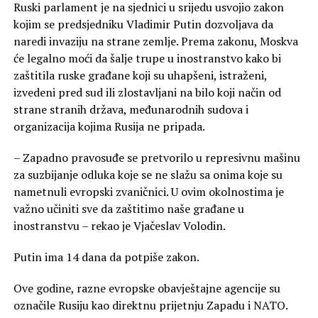
Ruski parlament je na sjednici u srijedu usvojio zakon
kojim se predsjedniku Vladimir Putin dozvoljava da
naredi invaziju na strane zemlje. Prema zakonu, Moskva
će legalno moći da šalje trupe u inostranstvo kako bi
zaštitila ruske građane koji su uhapšeni, istraženi,
izvedeni pred sud ili zlostavljani na bilo koji način od
strane stranih država, međunarodnih sudova i
organizacija kojima Rusija ne pripada.
– Zapadno pravosuđe se pretvorilo u represivnu mašinu
za suzbijanje odluka koje se ne slažu sa onima koje su
nametnuli evropski zvaničnici. U ovim okolnostima je
važno učiniti sve da zaštitimo naše građane u
inostranstvu – rekao je Vjačeslav Volodin.
Putin ima 14 dana da potpiše zakon.
Ove godine, razne evropske obavještajne agencije su
označile Rusiju kao direktnu prijetnju Zapadu i NATO.