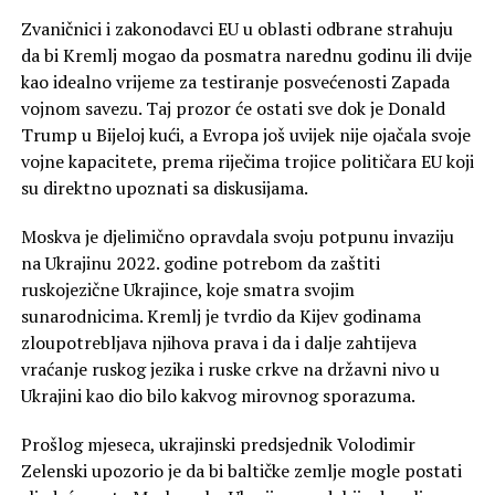
Zvaničnici i zakonodavci EU u oblasti odbrane strahuju
da bi Kremlj mogao da posmatra narednu godinu ili dvije
kao idealno vrijeme za testiranje posvećenosti Zapada
vojnom savezu. Taj prozor će ostati sve dok je Donald
Trump u Bijeloj kući, a Evropa još uvijek nije ojačala svoje
vojne kapacitete, prema riječima trojice političara EU koji
su direktno upoznati sa diskusijama.
Moskva je djelimično opravdala svoju potpunu invaziju
na Ukrajinu 2022. godine potrebom da zaštiti
ruskojezične Ukrajince, koje smatra svojim
sunarodnicima. Kremlj je tvrdio da Kijev godinama
zloupotrebljava njihova prava i da i dalje zahtijeva
vraćanje ruskog jezika i ruske crkve na državni nivo u
Ukrajini kao dio bilo kakvog mirovnog sporazuma.
Prošlog mjeseca, ukrajinski predsjednik Volodimir
Zelenski upozorio je da bi baltičke zemlje mogle postati