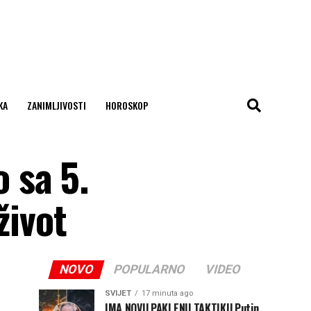
KA
ZANIMLJIVOSTI
HOROSKOP
 sa 5.
život
NOVO
POPULARNO
VIDEO
SVIJET
17 minuta ago
IMA NOVU PAKLENU TAKTIKU Putin