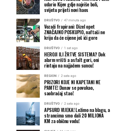
udario Kijev gdje najviše boli,
svijetu prijeti novi haos
DRUŠTVO
47 minuta ago
Vozači frapirani: Dizel opet
ZNAČAJNO POSKUPIO, naftaši ne
kriju da će cijene još ići gore
DRUŠTVO
1 sat ago
HEROJI ILI ŽRTVE SISTEMA? Dok
alarm vrišti a asfalt gori, oni
rintaju na najjačem suncu!
REGION
2 sata ago
PRIZORI KOJE NI KAPETANI NE
PAMTE! Dunav se povukao,
saobraćaj stao!
DRUŠTVO
2 sata ago
APSURD VIJEKA! Ležimo na blagu, a
strancima smo dali 20 MILIONA
KM za običnu vodu!