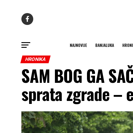
NAJNOVIJE
BANJALUKA
HRONI
HRONIKA
SAM BOG GA SAČU
sprata zgrade – e