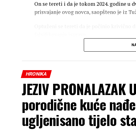
On se tereti i da je tokom 2024. godine u d
prisvajanje ovog novca, saopšteno je iz Tu
Optuženi se tereti da je počinio krivično d
falsifikovanje isprave.
NA
HRONIKA
JEZIV PRONALAZAK U
porodične kuće nađe
ugljenisano tijelo sta