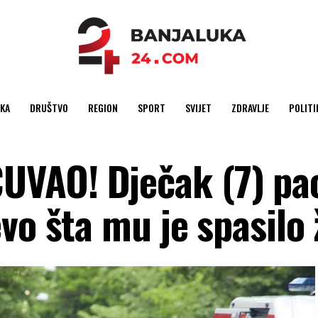
KA
DRUŠTVO
REGION
SPORT
SVIJET
ZDRAVLJE
POLITI
VAO! Dječak (7) pao
vo šta mu je spasilo 