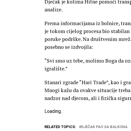
Dječak je kolima Hitne pomoći trans
analize.
Prema informacijama iz bolnice, tran
je tokom cijelog procesa bio stabilan 
poruke podrške. Na društvenim mrežama
posebno se izdvojila:
“Svi smo uz tebe, molimo Boga da ozdr
igralište.”
Stanari zgrade “Hari Trade”, kao i građ
Mnogi kažu da ovakve situacije treba
nadzor nad djecom, ali i fizička sigur
Loading
.
.
.
RELATED TOPICS:
DJEČAK PAO SA BALKONA