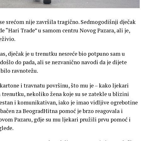
a se srećom nije završila tragično. Sedmogodišnji dječak
de “Hari Trade” u samom centru Novog Pazara, ali je,
živio.
s, dječak je u trenutku nesreće bio potpuno sam u
 došlo do pada, ali se nezvanično navodi da je dijete
ubilo ravnotežu.
artone i travnatu površinu, što mu je – kako ljekari
 trenutku, nekoliko žena koje su se zatekle u blizini
vjestan i komunikativan, iako je imao vidljive ogrebotine
ebačen za BeogradHitna pomoć je brzo reagovala i
ovom Pazaru, gdje su mu ljekari pružili prvu pomoć i
glede.