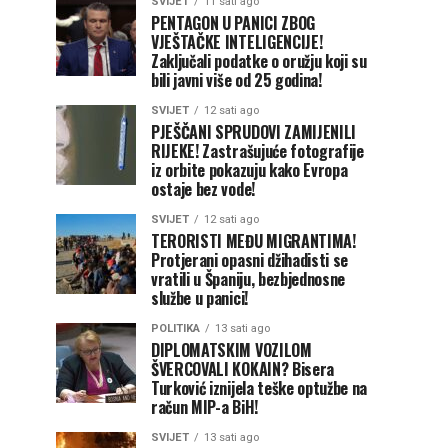
SVIJET
11 sati ago
PENTAGON U PANICI ZBOG
VJEŠTAČKE INTELIGENCIJE!
Zaključali podatke o oružju koji su
bili javni više od 25 godina!
SVIJET
12 sati ago
PJEŠČANI SPRUDOVI ZAMIJENILI
RIJEKE! Zastrašujuće fotografije
iz orbite pokazuju kako Evropa
ostaje bez vode!
SVIJET
12 sati ago
TERORISTI MEĐU MIGRANTIMA!
Protjerani opasni džihadisti se
vratili u Španiju, bezbjednosne
službe u panici!
POLITIKA
13 sati ago
DIPLOMATSKIM VOZILOM
ŠVERCOVALI KOKAIN? Bisera
Turković iznijela teške optužbe na
račun MIP-a BiH!
SVIJET
13 sati ago