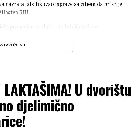
va navrata falsifikovao isprave sa ciljem da prikrije
žilaštva BiH.
jelo pronevjera u službi, te krivično djelo
STAVI ČITATI
 LAKTAŠIMA! U dvorištu
no djelimično
rice!