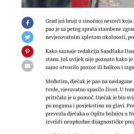
Grad još bruji o sinoćnoj nesreći koj
pao je sa petog sprata stambene zgra
nevjerovatnim spletom okolnosti, pre
Kako saznaje redakcija Sandžaka Dana
stanu. Još uvijek nije poznato kako je
samo otvorilo prozor ili balkon i izg
Međutim, dječak je pao na naslagane k
tvrde, vjerovatno spasilo život. U tom
pritrčalo je u pomoć. Dječak je bio s
po nogama i posjekotinu na glavi. Pr
prevezla dječaka u Opštu bolnicu u N
izvršili neophodne dijagnostičke pre