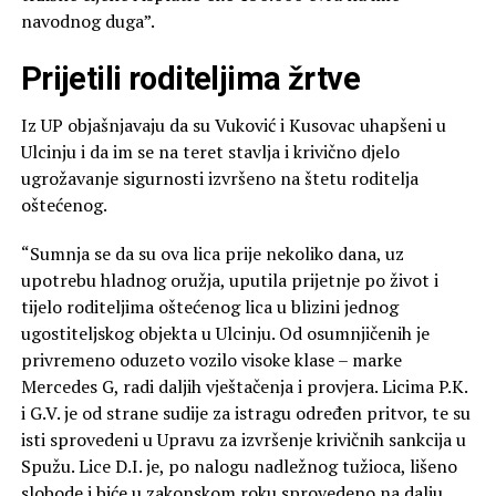
navodnog duga”.
Prijetili roditeljima žrtve
Iz UP objašnjavaju da su Vuković i Kusovac uhapšeni u
Ulcinju i da im se na teret stavlja i krivično djelo
ugrožavanje sigurnosti izvršeno na štetu roditelja
oštećenog.
“Sumnja se da su ova lica prije nekoliko dana, uz
upotrebu hladnog oružja, uputila prijetnje po život i
tijelo roditeljima oštećenog lica u blizini jednog
ugostiteljskog objekta u Ulcinju. Od osumnjičenih je
privremeno oduzeto vozilo visoke klase – marke
Mercedes G, radi daljih vještačenja i provjera. Licima P.K.
i G.V. je od strane sudije za istragu određen pritvor, te su
isti sprovedeni u Upravu za izvršenje krivičnih sankcija u
Spužu. Lice D.I. je, po nalogu nadležnog tužioca, lišeno
slobode i biće u zakonskom roku sprovedeno na dalju