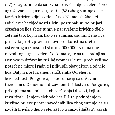
(47) zbog sumnje da su izvršili krivična djela zelenaštvo i
ugrožavanje sigurnosti, te D.I. (58) zbog sumnje da je
izvršio krivično djelo zelenaštvo. Naime, službenici
Odjeljenja bezbjednosti Ulcinj postupali su po prijavi
oštećenog lica zbog sumnje na izvršeno krivično djelo
zelenaštvo, kojim su, kako se sumnja, osumnjičena lica
pribavila protivpravnu imovinsku korist na štetu
oštećenog u iznosu od skoro 2.000.000 evra na ime
navodnog duga – zelenaške kamate, te su u saradnji sa
Osnovnim državnim tužilaštvom u Ulcinju preduzeli sve
potrebne mjere i radnje i prikupili obavještenja od više
lica. Daljim postupanjem službenika Odjeljenja
bezbjednosti Podgorica, u koordinaciji sa državnim
tužiocem u Osnovnom državnom tužilaštvu u Podgorici,
prikupljena su dodatna obavještenja i dokazi, koji su
rezultirali lišenjem slobode lica D.I. te podnošenjem
krivične prijave protiv navedenih lica zbog sumnje da su
izvršili krivično djelo zelenaštvo u saizvršilaštvu”, kazali