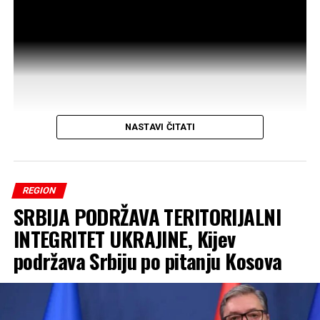
dodatno vrijeme za konsultacije. Poslanica Alijanse za
budućnost Kosova Time Kadrijaj tada ga je gađala jajima.
Zbog incidenta sjednica je prekinuta, a u skupštinsku
salu ušli su Kurtijevi tjelohranitelji.
Predsjedavajući sjednice Avni Dehari saopćio je da će
poslanici naknadno biti obaviješteni o terminu nastavka
NASTAVI ČITATI
sjednice.
REGION
SRBIJA PODRŽAVA TERITORIJALNI
INTEGRITET UKRAJINE, Kijev
podržava Srbiju po pitanju Kosova