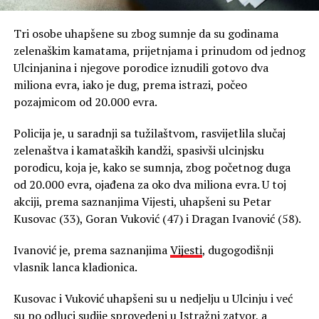
Tri osobe uhapšene su zbog sumnje da su godinama
zelenaškim kamatama, prijetnjama i prinudom od jednog
Ulcinjanina i njegove porodice iznudili gotovo dva
miliona evra, iako je dug, prema istrazi, počeo
pozajmicom od 20.000 evra.
Policija je, u saradnji sa tužilaštvom, rasvijetlila slučaj
zelenaštva i kamataških kandži, spasivši ulcinjsku
porodicu, koja je, kako se sumnja, zbog početnog duga
od 20.000 evra, ojađena za oko dva miliona evra. U toj
akciji, prema saznanjima Vijesti, uhapšeni su Petar
Kusovac (33), Goran Vuković (47) i Dragan Ivanović (58).
Ivanović je, prema saznanjima
Vijesti
, dugogodišnji
vlasnik lanca kladionica.
Kusovac i Vuković uhapšeni su u nedjelju u Ulcinju i već
su po odluci sudije sprovedeni u Istražni zatvor, a