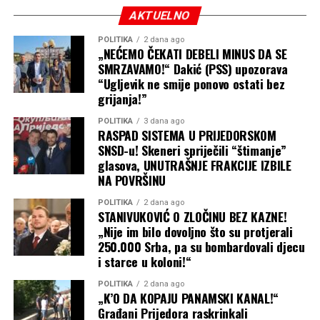
AKTUELNO
POLITIKA
2 dana ago
„NEĆEMO ČEKATI DEBELI MINUS DA SE
SMRZAVAMO!“ Dakić (PSS) upozorava
“Ugljevik ne smije ponovo ostati bez
grijanja!”
POLITIKA
3 dana ago
RASPAD SISTEMA U PRIJEDORSKOM
SNSD-u! Skeneri spriječili “štimanje”
glasova, UNUTRAŠNJE FRAKCIJE IZBILE
NA POVRŠINU
POLITIKA
2 dana ago
STANIVUKOVIĆ O ZLOČINU BEZ KAZNE!
„Nije im bilo dovoljno što su protjerali
250.000 Srba, pa su bombardovali djecu
i starce u koloni!“
POLITIKA
2 dana ago
„K’O DA KOPAJU PANAMSKI KANAL!“
Građani Prijedora raskrinkali