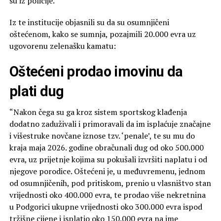
su iz policije.
Iz te institucije objasnili su da su osumnjičeni
oštećenom, kako se sumnja, pozajmili 20.000 evra uz
ugovorenu zelenašku kamatu:
Oštećeni prodao imovinu da
plati dug
“Nakon čega su ga kroz sistem sportskog klađenja
dodatno zaduživali i primoravali da im isplaćuje značajne
i višestruke novčane iznose tzv. ‘penale’, te su mu do
kraja maja 2026. godine obračunali dug od oko 500.000
evra, uz prijetnje kojima su pokušali izvršiti naplatu i od
njegove porodice. Oštećeni je, u međuvremenu, jednom
od osumnjičenih, pod pritiskom, prenio u vlasništvo stan
vrijednosti oko 400.000 evra, te prodao više nekretnina
u Podgorici ukupne vrijednosti oko 300.000 evra ispod
tržišne cijene i isplatio oko 150.000 evra na ime