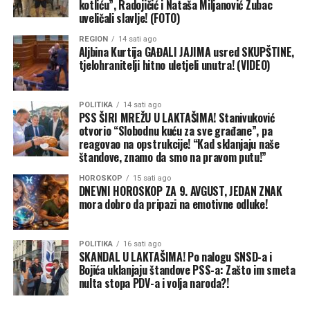
kotliću”, Radojičić i Nataša Miljanović Zubac
su kasnili širom naše zemlje. Društvena preduzeća su bila
uveličali slavlje! (FOTO)
na meti. Vatrogasci i timovi za hitne reakcije su i dalje na
REGION
14 sati ago
terenu, rade. Video sam jutros izveštaje. Granatiranje
Aljbina Kurtija GAĐALI JAJIMA usred SKUPŠTINE,
tjelohranitelji hitno uletjeli unutra! (VIDEO)
bilo u svim zajednicama na liniji fronta tragično.
Trinaest ljudi je ubijeno u napadima na Ukrajinu u
protekla 24 sata, samo od devet sati juče ujutru do devet
POLITIKA
14 sati ago
sati jutros. Zaista je to užasna tragedija ruske agresije
PSS ŠIRI MREŽU U LAKTAŠIMA! Stanivuković
otvorio “Slobodnu kuću za sve građane”, pa
protiv nezavisne Ukrajine – rekao je Zelenski.
reagovao na opstrukcije! “Kad sklanjaju naše
štandove, znamo da smo na pravom putu!”
On je uputio saučešće porodicama poginulih i istakao da
je Ukrajina, kako je naveo, gotovo svakog dana i svake
HOROSKOP
15 sati ago
DNEVNI HOROSKOP ZA 9. AVGUST, JEDAN ZNAK
noći, u petoj godini rata, primorana da izdržava
mora dobro da pripazi na emotivne odluke!
posljedice sukoba.
POLITIKA
16 sati ago
SKANDAL U LAKTAŠIMA! Po nalogu SNSD-a i
Bojića uklanjaju štandove PSS-a: Zašto im smeta
nulta stopa PDV-a i volja naroda?!