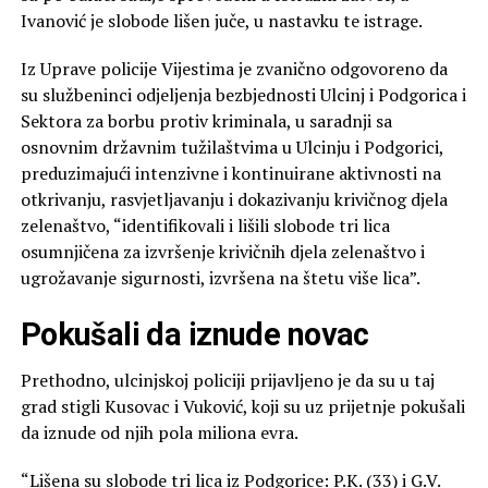
Ivanović je slobode lišen juče, u nastavku te istrage.
Iz Uprave policije Vijestima je zvanično odgovoreno da
su službeninci odjeljenja bezbjednosti Ulcinj i Podgorica i
Sektora za borbu protiv kriminala, u saradnji sa
osnovnim državnim tužilaštvima u Ulcinju i Podgorici,
preduzimajući intenzivne i kontinuirane aktivnosti na
otkrivanju, rasvjetljavanju i dokazivanju krivičnog djela
zelenaštvo, “identifikovali i lišili slobode tri lica
osumnjičena za izvršenje krivičnih djela zelenaštvo i
ugrožavanje sigurnosti, izvršena na štetu više lica”.
Pokušali da iznude novac
Prethodno, ulcinjskoj policiji prijavljeno je da su u taj
grad stigli Kusovac i Vuković, koji su uz prijetnje pokušali
da iznude od njih pola miliona evra.
“Lišena su slobode tri lica iz Podgorice: P.K. (33) i G.V.