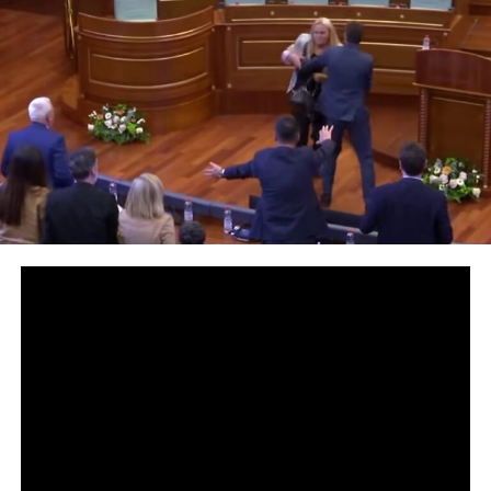
Predsjednik Pokreta Samoopredjeljenje i
vršilac dužnosti premijera samoproglašenog
Kosova Albin Kurti gađan je jajima tokom
nastavka prekinute konstitutivne sjednice
Skupštine Kosova.
Incident se dogodio nakon što je Kurti ponovo zatražio