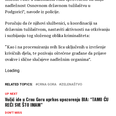
nadležnost Osnovnom državnom tužilaštvu u
Podgorici”, navode iz policije.
Poručuju da će njihovi službenici, u koordinaciji sa
državnim tužilaštvom, nastaviti aktivnosti na otkrivanju
i suzbijanju tog složenog oblika kriminaliteta:
“Kao i na procesuiranju svih lica uključenih u izvršenje
krivičnih djela, te pozivaju oštećene građane da prijave
ovakve i slične slučajeve nadležnim organima”.
Loading
.
.
.
RELATED TOPICS:
CRNA GORA
ZELENAŠTVO
UP NEXT
Vučić ide u Crnu Goru uprkos upozorenju BIA: “TAMO ĆU
REĆI SVE ŠTO IMAM”
DON'T MISS