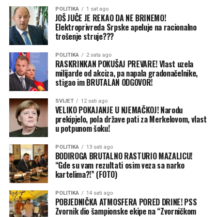
ugašenim. I dalje ostaju na snazi redovna dežurstva 24
POLITIKA
1 sat ago
Zelenski zahvalio Srbiji na podršci
časa – rekao je za Reljić za RTS.
JOŠ JUČE JE REKAO DA NE BRINEMO!
Elektroprivreda Srpske apeluje na racionalno
trošenje struje???
Zelenski je zahvalio srpskom narodu na podršci Ukrajini,
a tokom obraćanja govorio je i o posljednjim ruskim
POLITIKA
2 sata ago
napadima na njegovu zemlju.
RASKRINKAN POKUŠAJ PREVARE! Vlast uzela
milijarde od akciza, pa napala gradonačelnike,
On je naveo da su tokom noći ponovo bili napadnuti
stigao im BRUTALAN ODGOVOR!
infrastrukturni objekti, uključujući energetska
SVIJET
12 sati ago
postrojenja i željezničku mrežu, zbog čega je došlo i do
VELIKO POKAJANJE U NJEMAČKOJ! Narodu
kašnjenja vozova širom Ukrajine.
prekipjelo, pola države pati za Merkelovom, vlast
u potpunom šoku!
Prema njegovim riječima, u napadima na Ukrajinu u
prethodna 24 časa poginulo je 13 ljudi, dok je 77 osoba
POLITIKA
13 sati ago
BODIROGA BRUTALNO RASTURIO MAZALICU!
povrijeđeno, a napadnuto je 12 ukrajinskih regiona.
“Gde su vam rezultati osim veza sa narko
kartelima?!” (FOTO)
– Situacija u Ukrajini nije jednostavna. Sinoć je bio još
jedan napad projektilima. Balistički projektili su napadali
POLITIKA
14 sati ago
POBJEDNIČKA ATMOSFERA PORED DRINE! PSS
našu infrastrukturu. To su bili mlazni dronovi, za cilj su
Zvornik dio šampionske ekipe na “Zvorničkom
imali energetska postrojenja, železničku mrežu. Vozovi