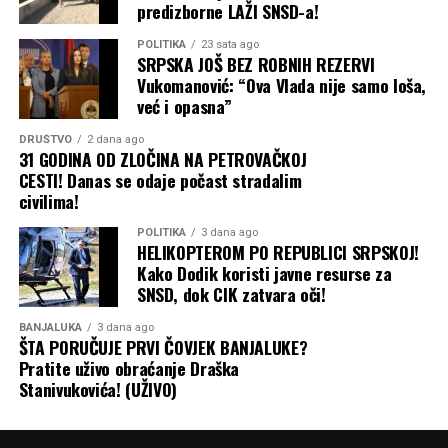
predizborne LAŽI SNSD-a!
POLITIKA
23 sata ago
SRPSKA JOŠ BEZ ROBNIH REZERVI
Vukomanović: “Ova Vlada nije samo loša,
već i opasna”
DRUŠTVO
2 dana ago
31 GODINA OD ZLOČINA NA PETROVAČKOJ
CESTI! Danas se odaje počast stradalim
civilima!
POLITIKA
3 dana ago
HELIKOPTEROM PO REPUBLICI SRPSKOJ!
Kako Dodik koristi javne resurse za
SNSD, dok CIK zatvara oči!
BANJALUKA
3 dana ago
ŠTA PORUČUJE PRVI ČOVJEK BANJALUKE?
Pratite uživo obraćanje Draška
Stanivukovića! (UŽIVO)