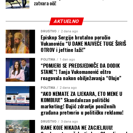
zatvara oči!
AKTUELNO
DRUŠTVO
2 dana ago
Episkop Sergije brutalno poručio
Vukanoviću “U DANE NAJVEĆE TUGE ŠIRIŠ
OTROV i jeftine laži!”
POLITIKA
1 dan ago
“POMJERI SE PREDSJEDNIČE DA DODIK
STANE”! Tanja Vukomanović oštro
reagovala nakon obilježavanja “Oluje”
POLITIKA
2 dana ago
“AKO NEMATE ZA LJEKARA, ETO MENE U
KOMBIJU!” Skandalozan politički
marketing! Đajić zdravlje poniženih
građana pretvorio u političku reklamu!
DRUŠTVO
3 dana ago
RANE KOJE NIKADA NE ZACJELJUJU!