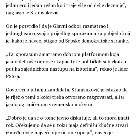
jednu eru i jedan režim koji traje više od dvije decenije“,
naglasio je Stanivuković.
On je potvrdio i da je Glavni odbor razmatrao i
jednoglasno usvojio prijedlog sporazuma za pobjedu koji
je, kako je naveo, stigao od Srpske demokratske stranke.
„Taj sporazum smatramo dobrom platformom koja
jasno definiše odnose i kapacitete političkih subjekata i
put ka zajedničkom nastupu na izborima“, rekao je lider
PSS-a.
Govoreći o pitanju kandidata, Stanivuković je istakao da
je riječ o temi o kojoj treba otvoreno razgovarati, ali u
jasno ograničenom vremenskom okviru.
„Dobro je da se o tome javno diskutuje, ali to mora imati
rok. Očekujemo da se u toku maja definišu ključne stvari
između dvije najveće opozicione opcije“, naveo je.