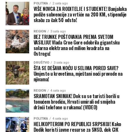
prag tolerancije. Niz je nepravilnosti — SNSD je
POLITIKA
2 sata ago
sva potrebna dokumentacija.
VIŠE NOVCA ZA RODITELJE I STUDENTE! Banjaluka
organizovao druženje penzionera u Tesliću, sankcija nije
podiže subvencije za vrtiće na 200 KM, stipendije
bilo, CIK kaže da to nije bila preuranjena izborna
skaču za čak 50 odsto!
kampanja“, poručuju iz Transparensi internešnela BiH.
REGION
3 sata ago
BEZ TRUNKE POŠTOVANJA PREMA SVETOM
BN
VASILIJU! Vlada Crne Gore odobrila gigantsku
solarna elektrana od milion kvadrata na
Ostrogu!
DRUŠTVO
3 sata ago
ŠTA SE DEŠAVA NOĆU U SELIMA PORED SAVE?
Umjesto u krevetima, mještani noći provode na
njivama!
REGION
4 sata ago
SRAMOTAN SNIMAK! Dok su se turisti borili u
tonućem brodiću, Hrvati umirali od smijeha
držeći telefone u rukama! (VIDEO)
POLITIKA
4 sata ago
HELIKOPTEROM PO REPUBLICI SRPSKOJ! Kako
Dodik koristi javne resurse za SNSD, dok CIK