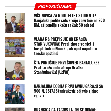
PREPORUČUJEMO
VIŠE NOVCA ZA RODITELJE I STUDENTE!
Banjaluka podiže subvencije za vrtiće na 200
KM, stipendije skaču za čak 50 odsto!
VLADA RS PREPISUJE OD DRAŠKA
STANIVUKOVIĆA! Pred izbore se sjetili
besplatnih udžbenika, ali opet napola i o
trošku opština!
ŠTA PORUČUJE PRVI ČOVJEK BANJALUKE?
Pratite uživo obraćanje Draška
Stanivukovića! (UŽIVO)
BANJALUKA DOBIJA PRVU JAVNU GARAŽU SA
500 MJESTA! Stanivuković objavio sjajne
vijesti
BRANKICA GA TAGOVALA, ON SE ODMAH