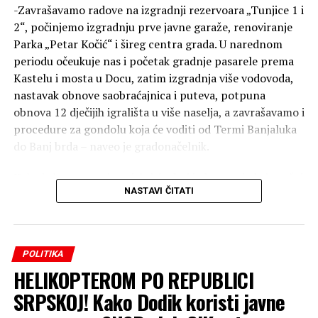
-Zavrašavamo radove na izgradnji rezervoara „Tunjice 1 i
nevino stradalim – zaključio je Borenović.
2“, počinjemo izgradnju prve javne garaže, renoviranje
Parka „Petar Kočić“ i šireg centra grada. U narednom
periodu očeukuje nas i početak gradnje pasarele prema
Kastelu i mosta u Docu, zatim izgradnja više vodovoda,
nastavak obnove saobraćajnica i puteva, potpuna
obnova 12 dječijih igrališta u više naselja, a zavrašavamo i
procedure za gondolu koja će voditi od Termi Banjaluka
do Banj brda – naveo je gradonačelnik.
Kako je kazao, novi projekti će dati jedan novi obris našoj
NASTAVI ČITATI
Banjaluci.
-U Banjaluci se najviše gradi, a svojim građanima najviše
pruža. Nastavljamo put uspona, izgradnje i napretka i
POLITIKA
želimo da se ovakva energija širi i po drugim gradovima u
HELIKOPTEROM PO REPUBLICI
Republici Srpskoj – zaključio je gradonačelnik.
SRPSKOJ! Kako Dodik koristi javne
Uz sve infrastrukturne projekte, kako je dodao –