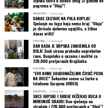
Srpska sutra u žalosti zbog 31 godine od
pogroma u “Oluji”!
DRUŠTVO
2 dana ago
DANAS ZASTAVE NA POLA KOPLJA!
Sjećanje na tugu koja nema kraj: “Oluja”
je zbrisala vjekovna ognjišta, a tišina
danas vrišti!
POLITIKA
2 dana ago
DAN KADA JE SRPSKA ZANIJEMILA OD
BOLA! Zvuk sirena probudio neprebolne
rane, Banjaluka u suzama i molitvi za
220.000 protjeranih Krajišnika
POLITIKA
2 dana ago
“EVO KOME GRADONAČELNIK ĆOSIĆ PJEVA
NA UVCE!” Šokantne scene sa žurke u
Istočnom Sarajevu (VIDEO)
DRUŠTVO
2 dana ago
SRCE SRPSKE I SRBIJE VEČERAS KUCA U
MRKONJIĆ GRADU! Dan sjećanja na
stradale i 220.000 protjeranih u “Oluji”!