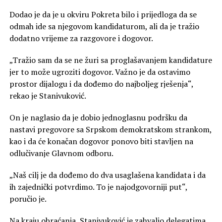
Dodao je da je u okviru Pokreta bilo i prijedloga da se
odmah ide sa njegovom kandidaturom, ali da je tražio
dodatno vrijeme za razgovore i dogovor.
„Tražio sam da se ne žuri sa proglašavanjem kandidature
jer to može ugroziti dogovor. Važno je da ostavimo
prostor dijalogu i da dođemo do najboljeg rješenja“,
rekao je Stanivuković.
On je naglasio da je dobio jednoglasnu podršku da
nastavi pregovore sa Srpskom demokratskom strankom,
kao i da će konačan dogovor ponovo biti stavljen na
odlučivanje Glavnom odboru.
„Naš cilj je da dođemo do dva usaglašena kandidata i da
ih zajednički potvrdimo. To je najodgovorniji put“,
poručio je.
Na kraju obraćanja, Stanivuković je zahvalio delegatima