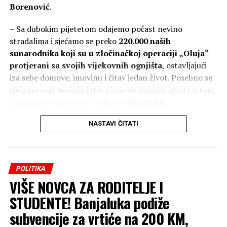
Borenović
.
– Sa dubokim pijetetom odajemo počast nevino
stradalima i sjećamo se preko
220.000 naših
sunarodnika koji su u zločinačkoj operaciji „Oluja“
protjerani sa svojih vijekovnih ognjišta
, ostavljajući
iza sebe domove, imovinu i čitav jedan život. Posebno se
sjećamo svih nevinih žrtava koje su izgubile živote u tom
tragičnom egzodusu – istakao je
Borenović
.
NASTAVI ČITATI
POLITIKA
VIŠE NOVCA ZA RODITELJE I
STUDENTE! Banjaluka podiže
subvencije za vrtiće na 200 KM,
Najvažnije je, dodaje on, da pamtimo i čuvamo sjećanje,