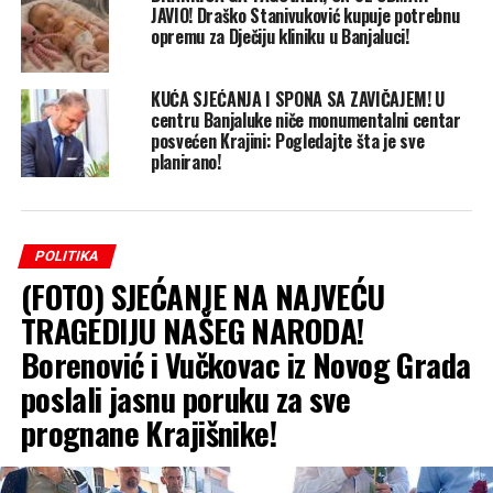
JAVIO! Draško Stanivuković kupuje potrebnu
opremu za Dječiju kliniku u Banjaluci!
KUĆA SJEĆANJA I SPONA SA ZAVIČAJEM! U
centru Banjaluke niče monumentalni centar
posvećen Krajini: Pogledajte šta je sve
planirano!
POLITIKA
(FOTO) SJEĆANJE NA NAJVEĆU
TRAGEDIJU NAŠEG NARODA!
Borenović i Vučkovac iz Novog Grada
poslali jasnu poruku za sve
prognane Krajišnike!