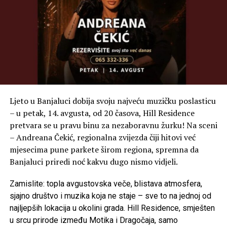
Ljeto u Banjaluci dobija svoju najveću muzičku poslasticu
– u petak, 14. avgusta, od 20 časova, Hill Residence
pretvara se u pravu binu za nezaboravnu žurku! Na sceni
– Andreana Čekić, regionalna zvijezda čiji hitovi već
mjesecima pune parkete širom regiona, spremna da
Banjaluci priredi noć kakvu dugo nismo vidjeli.
Zamislite: topla avgustovska veče, blistava atmosfera,
sjajno društvo i muzika koja ne staje – sve to na jednoj od
najljepših lokacija u okolini grada. Hill Residence, smješten
u srcu prirode između Motika i Dragočaja, samo