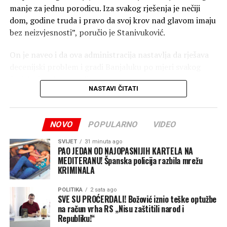
manje za jednu porodicu. Iza svakog rješenja je nečiji
dom, godine truda i pravo da svoj krov nad glavom imaju
bez neizvjesnosti”, poručio je Stanivuković.
On je naveo i da ova administracija nastavlja da rješava
decenijski problem i gradi Banjaluku po mjeri svakog
čovjeka i svake porodice.
NASTAVI ČITATI
“Jer za nas besplatna legalizacija nije trošak, već
investicija u ljude, u njihove domove i u jaču Banjaluku”,
NOVO
POPULARNO
VIDEO
zaključio je Stanivuković.
Nezavisne
SVIJET
31 minuta ago
PAO JEDAN OD NAJOPASNIJIH KARTELA NA
MEDITERANU! Španska policija razbila mrežu
KRIMINALA
POLITIKA
2 sata ago
SVE SU PROĆERDALI! Božović iznio teške optužbe
na račun vrha RS „Nisu zaštitili narod i
Republiku!“