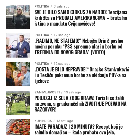
POLITIKA
3 sata ago
SVE JE BILO SAMO CIRKUS ZA NAROD! Tenzijama
krili šta su PRODALI AMERIKANCIMA – brutalna
istina o mandatu Cvijanovićeve!
POLITIKA
12 sati ago
„RADIMO, NE STAJEMO!“ Nebojša Drinić poslao
moćnu poruku “PSS spremno ulazi u borbu od
TREBINJA DO NOVOG GRADA” (VIDEO)
POLITIKA
12 sati ago
„DOSTA JE BILO NEPRAVDE!“ Draško Stanivuković
i u Tesliću pokrenuo borbu za ukidanje PDV-a na
lijekove
ZANIMLJIVOSTI
13 sati ago
POBJEGLI IZ SELA ZBOG KRAVA! Turisti se žalili
na zvona, a gradonačelnik ŽIVOTINJE POZVAO NA
RAZGOVOR!
KUHINJICA
13 sati ago
IMATE PARADAJZ I 20 MINUTA? Recept koji je
zaludio domaćice – kada probate ovo jelo,