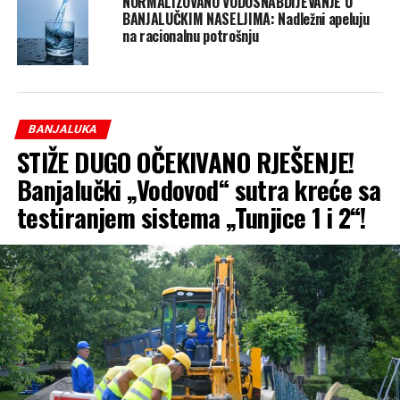
NORMALIZOVANO VODOSNABDIJEVANJE U
BANJALUČKIM NASELJIMA: Nadležni apeluju
na racionalnu potrošnju
BANJALUKA
STIŽE DUGO OČEKIVANO RJEŠENJE!
Banjalučki „Vodovod“ sutra kreće sa
testiranjem sistema „Tunjice 1 i 2“!