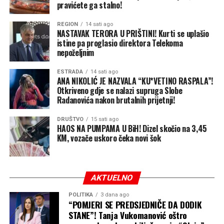
pravićete ga stalno!
REGION
14 sati ago
NASTAVAK TERORA U PRIŠTINI! Kurti se uplašio
istine pa proglasio direktora Telekoma
nepoželjnim
ESTRADA
14 sati ago
ANA NIKOLIĆ JE NAZVALA “KU*VETINO RASPALA”!
Otkriveno gdje se nalazi supruga Slobe
Radanovića nakon brutalnih prijetnji!
DRUŠTVO
15 sati ago
HAOS NA PUMPAMA U BiH! Dizel skočio na 3,45
KM, vozače uskoro čeka novi šok
AKTUELNO
POLITIKA
3 dana ago
“POMJERI SE PREDSJEDNIČE DA DODIK
STANE”! Tanja Vukomanović oštro