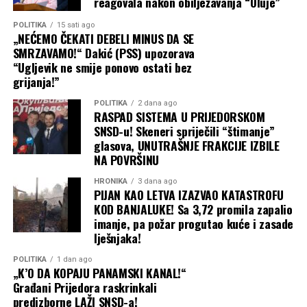
reagovala nakon obilježavanja “Oluje”
POLITIKA
15 sati ago
„NEĆEMO ČEKATI DEBELI MINUS DA SE
SMRZAVAMO!“ Dakić (PSS) upozorava
“Ugljevik ne smije ponovo ostati bez
grijanja!”
POLITIKA
2 dana ago
RASPAD SISTEMA U PRIJEDORSKOM
SNSD-u! Skeneri spriječili “štimanje”
glasova, UNUTRAŠNJE FRAKCIJE IZBILE
NA POVRŠINU
HRONIKA
3 dana ago
PIJAN KAO LETVA IZAZVAO KATASTROFU
KOD BANJALUKE! Sa 3,72 promila zapalio
imanje, pa požar progutao kuće i zasade
lješnjaka!
POLITIKA
1 dan ago
„K’O DA KOPAJU PANAMSKI KANAL!“
Građani Prijedora raskrinkali
predizborne LAŽI SNSD-a!