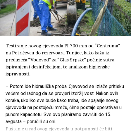
Testiranje novog cjevovoda FI 700 mm od “Centruma”
na Petrićevcu do rezervoara Tunjice, kako kažu iz
preduzeća “Vodovod” za “Glas Srpske” počinje sutra
ispiranjem i dezinfekcijom, te analizom higijenske
ispravnosti.
– Potom ide hidraulička proba. Cjevovod se izlaže pritisku
većem od radnog da se provjeri izdržljivost. Nakon ovih
koraka, ukoliko sve bude kako treba, ide spajanje novog
cjevovoda na postojeću mrežu, čime postaje operativan u
punom kapacitetu. Sve ovo planiramo završiti do 15.
avgusta – poručili su oni.
Puštanje u rad ovog cjevovoda u potpunosti će biti