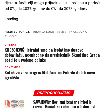
djeteta. Roditelji mogu prijaviti djecu, rođenu u periodu
od 07. jula 2022. godine do 07. jula 2023. godine.
Loading
.
.
.
RELATED TOPICS:
BANJA LUKA
BEBE
NASLOVNA
ROĐENI
UP NEXT
KRESOJEVIĆ: Istrajni smo da isplatimo dugove
dobavljaču, neophodno da predsjednik Skupštine Grada
potpiše usvojene odluke
DON'T MISS
Kutak za veselu igru: Mališani na Pobrđu dobili novo
igralište
PREPORUČUJEMO
SAVANOVIĆ: Novi amfiteatar simbol je
razvoja Banjaluke i ulaganja u budućnost