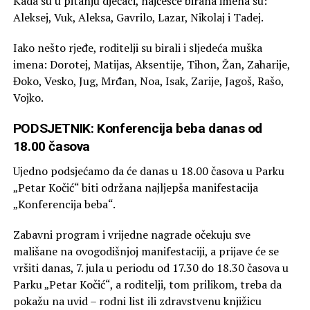
Kada su u pitanju dječaci, najčešće birana imena su:
Aleksej, Vuk, Aleksa, Gavrilo, Lazar, Nikolaj i Tadej.
Iako nešto rjeđe, roditelji su birali i sljedeća muška
imena: Dorotej, Matijas, Aksentije, Tihon, Žan, Zaharije,
Đoko, Vesko, Jug, Mrđan, Noa, Isak, Zarije, Jagoš, Rašo,
Vojko.
PODSJETNIK: Konferencija beba danas od
18.00 časova
Ujedno podsjećamo da će danas u 18.00 časova u Parku
„Petar Kočić“ biti održana najljepša manifestacija
„Konferencija beba“.
Zabavni program i vrijedne nagrade očekuju sve
mališane na ovogodišnjoj manifestaciji, a prijave će se
vršiti danas, 7. jula u periodu od 17.30 do 18.30 časova u
Parku „Petar Kočić“, a roditelji, tom prilikom, treba da
pokažu na uvid – rodni list ili zdravstvenu knjižicu