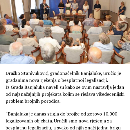
Draško Stanivuković, gradonačelnik Banjaluke, uručio je
građanima nova rješenja o besplatnoj legalizaciji.
Iz Grada Banjaluka naveli su kako se ovim nastavlja jedan
od najznačajnijih projekata kojim se rješava višedecenijski
problem brojnih porodica.
“Banjaluka je danas stigla do brojke od gotovo 10.000
legalizovanih objekata. Uručili smo nova rješenja za
besplatnu legalizaciju, a svako od njih znači jednu brigu