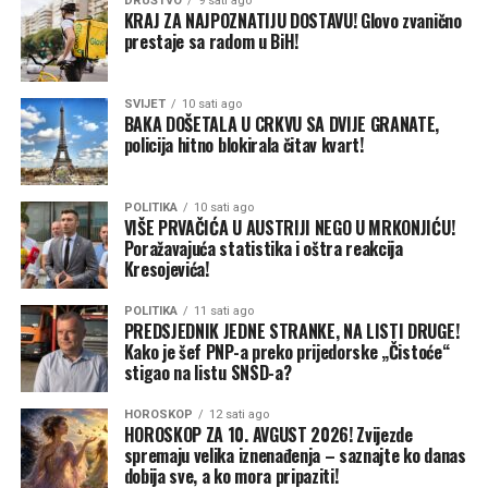
DRUŠTVO
9 sati ago
Suša i izrazito sušni uslovi zahvatili su čitav tok reke, a
KRAJ ZA NAJPOZNATIJU DOSTAVU! Glovo zvanično
prestaje sa radom u BiH!
posebno su izraženi na njenom izvorištu u Stenovitim
planinama. Otapanje snega obično predstavlja važan
izvor vode za reku, ali je prošle zime u slivu Kolorada
SVIJET
10 sati ago
zabeležen najmanji snežni pokrivač otkako postoje
BAKA DOŠETALA U CRKVU SA DVIJE GRANATE,
policija hitno blokirala čitav kvart!
merenja.
To dodatno opterećuje poljoprivredu, industriju, divlji
POLITIKA
10 sati ago
svet i proizvođače hidroenergije, kao i oko 40 miliona
VIŠE PRVAČIĆA U AUSTRIJI NEGO U MRKONJIĆU!
Poražavajuća statistika i oštra reakcija
ljudi u sedam američkih saveznih država, plemenskim
Kresojevića!
zajednicama i Meksiku.
POLITIKA
11 sati ago
Godine prekomernog korišćenja vode, zajedno sa sušom i
PREDSJEDNIK JEDNE STRANKE, NA LISTI DRUGE!
rastom temperatura, iscrpljuju i jezero Mid i jezero
Kako je šef PNP-a preko prijedorske „Čistoće“
stigao na listu SNSD-a?
Pauel, drugu najveću akumulaciju u SAD. Oba rezervoara
sada se nalaze na najnižim nivoima u gotovo sedam
HOROSKOP
12 sati ago
decenija.Američki savezni zvaničnici saopštili su u
HOROSKOP ZA 10. AVGUST 2026! Zvijezde
četvrtak da neće ispuštati hladnu vodu iz jezera Pauel
spremaju velika iznenađenja – saznajte ko danas
dobija sve, a ko mora pripaziti!
preko brane Glen Kanjon na severu Arizone, kako bi