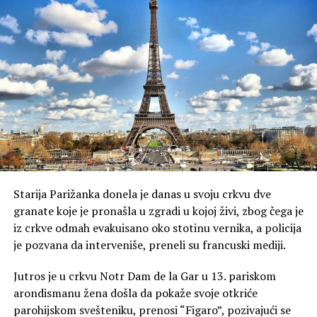
Starija Parižanka donela je danas u svoju crkvu dve
granate koje je pronašla u zgradi u kojoj živi, zbog čega je
iz crkve odmah evakuisano oko stotinu vernika, a policija
je pozvana da interveniše, preneli su francuski mediji.
Jutros je u crkvu Notr Dam de la Gar u 13. pariskom
arondismanu žena došla da pokaže svoje otkriće
parohijskom svešteniku, prenosi “Figaro”, pozivajući se