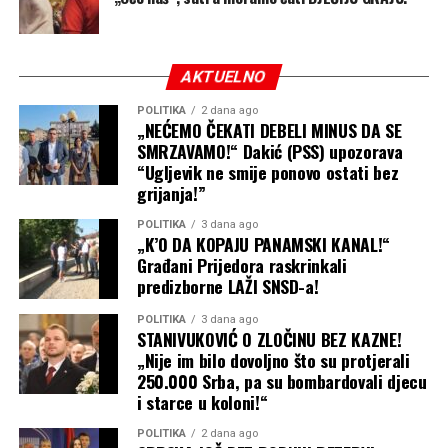
AKTUELNO
POLITIKA
2 dana ago
„NEĆEMO ČEKATI DEBELI MINUS DA SE
SMRZAVAMO!“ Dakić (PSS) upozorava
“Ugljevik ne smije ponovo ostati bez
grijanja!”
POLITIKA
3 dana ago
„K’O DA KOPAJU PANAMSKI KANAL!“
Građani Prijedora raskrinkali
predizborne LAŽI SNSD-a!
POLITIKA
3 dana ago
STANIVUKOVIĆ O ZLOČINU BEZ KAZNE!
„Nije im bilo dovoljno što su protjerali
250.000 Srba, pa su bombardovali djecu
i starce u koloni!“
POLITIKA
2 dana ago