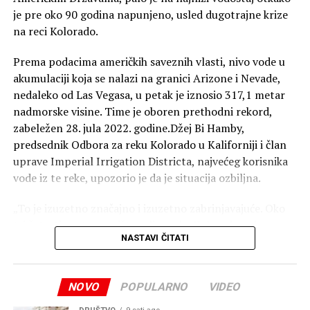
je pre oko 90 godina napunjeno, usled dugotrajne krize
na reci Kolorado.
Prema podacima američkih saveznih vlasti, nivo vode u
akumulaciji koja se nalazi na granici Arizone i Nevade,
nedaleko od Las Vegasa, u petak je iznosio 317,1 metar
nadmorske visine. Time je oboren prethodni rekord,
zabeležen 28. jula 2022. godine.Džej Bi Hamby,
predsednik Odbora za reku Kolorado u Kaliforniji i član
uprave Imperial Irrigation Districta, najvećeg korisnika
vode iz te reke, upozorio je da je situacija ozbiljna.
„To je izuzetno značajno i izuzetno zabrinjavajuće. Oko
tri četvrtine stanovništva sliva reke Kolorado, odnosno
NASTAVI ČITATI
oko 30 miliona ljudi, direktno je pogođeno rizicima koji
prete jezeru Mid“, rekao je Hamby, dodajući da države
koje koriste vodu iz reke Kolorado moraju da smanje
NOVO
POPULARNO
VIDEO
potrošnju.