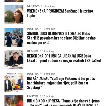
zaštitili ugroženu autohtonu vrstu ribe, grbavog klena
DRUŠTVO
13 sati ago
(humpback chub), čije se stanište nalazi između dva
VREMENSKA PROGNOZA! Sunčano i izuzetno
toplo
rezervoara.
Vlasti su ranije predstavile i kratkoročni predlog za
POLITIKA
13 sati ago
sprečavanje produbljivanja krize, nakon što Kalifornija,
SIMBOL GOSTOLJUBIVOSTI I SNAGE! Miloš
Kolorado, Arizona, Nevada, Novi Meksiko, Vajoming i
Stanišić povodom krsne slave Bijeljine poslao
moćnu poruku!
Juta nisu uspeli da postignu dogovor o dugoročnom
načinu raspodele sve oskudnijeg vodnog resursa.
HRONIKA
14 sati ago
REKORDNA OPTUŽNICA U BANJALUCI! Đoko
Predlog predviđa da države donjeg sliva — Arizona,
Ekvator pred sudom sa nevjerovatnih 122 tačke!
Kalifornija i Nevada — smanje potrošnju vode, uz
mogućnost dodatnih ograničenja tokom sušnijih perioda.
POLITIKA
14 sati ago
NATAŠA ZUBAC “Zašto je Vukanović bio protiv
Savezni zvaničnici očekuju da će nivo jezera Mid nastaviti
kandidature najpopularnijeg političara u
da opada tokom većeg dela preostalog dela godine.
Srpskoj?”
(AP) Foto: AP
POLITIKA
15 sati ago
DRINIĆ KOD KUPRESA “Tamo gdje danas čujemo
„Oče naš“, sutra moramo čuti DJEČIJU GRAJU!”