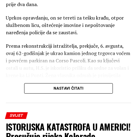
prije dva dana.
Uprkos opravdanju, on se tereti za tešku krađu, otpor
službenom licu, oštećenje imovine i nepoštovanje
naređenja policije da se zaustavi.
Prema rekonstrukciji istražitelja, prekjuče, 6. avgusta,
ovaj 62-godišnjak je ukrao kamion jednog trgovca voćem
i povrćem parkiran na Corso Pascoli. Kao su ključevi
ostali u autu, H.S. je iskoristio priliku da sedne za volan i
krene ka Li Punti. Žena vlasnika odmah je primijetila
krađu i krenula u poteru svojim automobilom, dok je
NASTAVI ČITATI
istovremeno pozvala policiju.
Pucnjava tokom potjere
SVIJET
Uslijedila je potera duž bivše auto-puta 131. Uprkos
ISTORIJSKA KATASTROFA U AMERICI!
ponovljenim naređenjima da se zaustavi, H.S. je nastavio
bjekstvo. Da bi blokirali vozilo, karabinjeri su ispalili
Presušuje rijeka Kolorado,