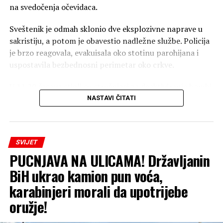
na svedočenja očevidaca.
Sveštenik je odmah sklonio dve eksplozivne naprave u
sakristiju, a potom je obavestio nadležne službe. Policija
je brzo reagovala, evakuisala oko stotinu parohijana i
uspostavila bezbednosni perimetar oko crkve.
U 11.20 časova stigli su stručnjaci za deaktiviranje bombi,
identifikovali predmete kao “manevarsku i dimnu
NASTAVI ČITATI
bombu”, koje ne predstavljaju opasnost po živote ljudi, i
ukinuli mere bezbednosti kako bi crkvena služba bila
nastavljena.
SVIJET
PUCNJAVA NA ULICAMA! Državljanin
Pretres je, takođe, izvršen u kući starije žene, ali nisu
pronađene druge bombe, a sveštenik je rekao da ne želi
BiH ukrao kamion pun voća,
da podnese zvaničnu tužbu.
karabinjeri morali da upotrijebe
oružje!
(Tanjug)