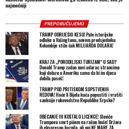
najmoćniji
PREPORUČUJEMO
TRAMP ODRIJEŠIO KESU! Pale istorijske
odluke u Vašingtonu, novom predsjedniku
Kolumbije stiže čak MILIJARDA DOLARA!
KRAJ ZA „PORODILJSKI TURIZAM“ U SAD?
Donald Tramp zadao novi udarac strancima
koji dolaze u Ameriku samo da bi im djeca
dobila pasoš!
TRAMP POD PRITISKOM SOPSTVENIH
REDOVA! Hoće li Bijela kuća popustiti i vratiti
sankcije rukovodstvu Republike Srpske?
OBEĆANJE IH KOŠTALO LICENCE! Slaviće
Trampovu smrt pićem na račun kuće! Država
ih ekspresno kaznila, ali oni NE MARE ZA