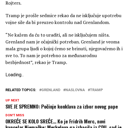
Rojters.
Tramp je prošle sedmice rekao da ne isključuje upotrebu
vojne sile da bi preuzeo kontrolu nad Grenlandom.
“Ne kažem da ću to uraditi, ali ne isključujem ništa.
Grenland nam je očajnički potreban. Grenland je veoma
mala grupa ljudi o kojoj ćemo se brinuti, njegovaćemo ih i
sve to. To nam je potrebno za međunarodnu
bezbjednost”, rekao je Tramp.
Loading
.
.
.
RELATED TOPICS:
GRENLAND
NASLOVNA
TRAMP
UP NEXT
SVE JE SPREMNO: Počinje konklava za izbor novog pape
DON'T MISS
OKREĆE SE KOLO SREĆE… Ko je Fridrih Merc, novi
kancelar Njemačke: Merkelova ga izbacila iz CDU, sad je