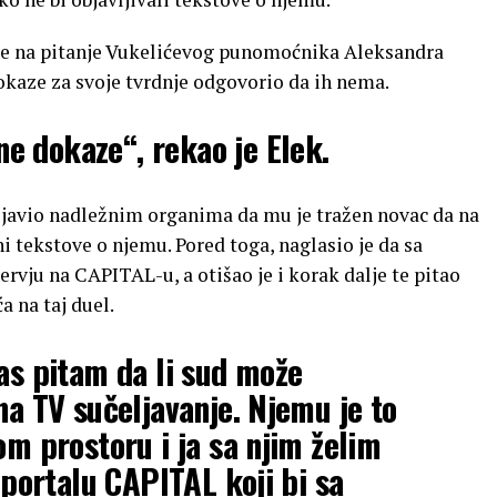
k je na pitanje Vukelićevog punomoćnika Aleksandra
okaze za svoje tvrdnje odgovorio da ih nema.
e dokaze“, rekao je Elek.
rijavio nadležnim organima da mu je tražen novac da na
i tekstove o njemu. Pored toga, naglasio je da sa
ervju na CAPITAL-u, a otišao je i korak dalje te pitao
a na taj duel.
Vas pitam da li sud može
na TV sučeljavanje. Njemu je to
om prostoru i ja sa njim želim
a portalu CAPITAL koji bi sa