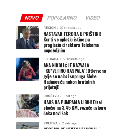
NOVO
POPULARNO
VIDEO
REGION
29 minuta ago
NASTAVAK TERORA U PRIŠTINI!
Kurti se uplašio istine pa
proglasio direktora Telekoma
nepoželjnim
ESTRADA
58 minuta ago
ANA NIKOLIĆ JE NAZVALA
“KU*VETINO RASPALA”! Otkriveno
gdje se nalazi supruga Slobe
Radanovića nakon brutalnih
prijetnji!
DRUŠTVO
1 sat ago
HAOS NA PUMPAMA U BiH! Dizel
skočio na 3,45 KM, vozače uskoro
čeka novi šok
POLITIKA
2 sata ago