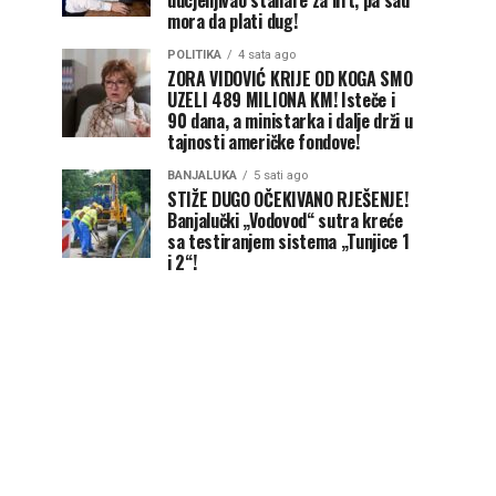
uucjenjivao stanare za lift, pa sad
mora da plati dug!
POLITIKA
4 sata ago
ZORA VIDOVIĆ KRIJE OD KOGA SMO
UZELI 489 MILIONA KM! Isteče i
90 dana, a ministarka i dalje drži u
tajnosti američke fondove!
BANJALUKA
5 sati ago
STIŽE DUGO OČEKIVANO RJEŠENJE!
Banjalučki „Vodovod“ sutra kreće
sa testiranjem sistema „Tunjice 1
i 2“!