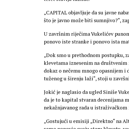
„CAPITAL objavljuje da su javne naba
što je javno može biti sumnjivo?“, zap
U završnim riječima Vukelićev punomo
ponovo iste stranke i ponovo ista ma
„Dok smo u prethodnom postupku, za k
klevetama iznesenim na društvenim 
dokaz o nečemu mnogo opasnijem i drs
tuženog u širenju laži“, stoji u završ
Jokić je naglasio da ugled Siniše Vuk
da je to kapital stvaran decenijama 
nekažnjavanog rada u istraživačkom 
„Gostujući u emisiji „Direktno“ na Al
samo ponovio svoju staru klevetu, već