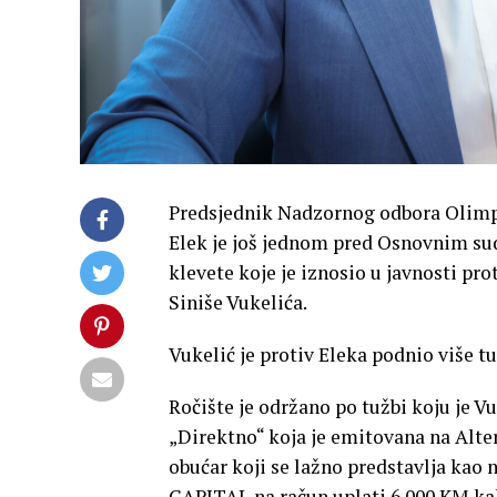
Predsjednik Nadzornog odbora Olimpi
Elek je još jednom pred Osnovnim su
klevete koje je iznosio u javnosti p
Siniše Vukelića.
Vukelić je protiv Eleka podnio više tu
Ročište je održano po tužbi koju je Vu
„Direktno“ koja je emitovana na Altern
obućar koji se lažno predstavlja kao 
CAPITAL na račun uplati 6.000 KM kak