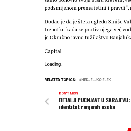
podsmijehom prema istini i pravdi“, n
Dodao je da je šteta ugledu Siniše Vuk
trenutku kada se protiv njega već v
je Okružno javno tužilaštvo Banjaluk
Capital
Loading
.
.
.
RELATED TOPICS:
NEDJELJKO ELEK
DON'T MISS
DETALJI PUCNJAVE U SARAJEVU:
identitet ranjenih osoba