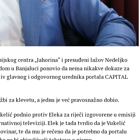
jskog centra „Jahorina“ i presuđeni lažov Nedeljko
dom u Banjaluci ponovio da nema nikakve dokaze za
rotiv glavnog i odgovornog urednika portala CAPITAL
žbi za klevetu, a jednu je već pravosnažno dobio.
kelić podnio protiv Eleka za riječi izgovorene u emisiji
ativnoj televiziji. Elek je tada tvrdio da je Vukelić
novinar, te da mu je rečeno da je potrebno da portalu
o ne bi objavljivali tekstove o njemu.