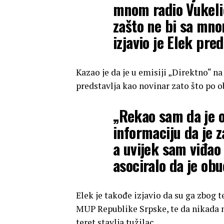
mnom radio Vukelić
zašto ne bi sa mno
izjavio je Elek pre
Kazao je da je u emisiji „Direktno“ na
predstavlja kao novinar zato što po o
„Rekao sam da je o
informaciju da je z
a uvijek sam viđao
asociralo da je obu
Elek je takođe izjavio da su ga zbog 
MUP Republike Srpske, te da nikada n
teret stavlja tužilac.