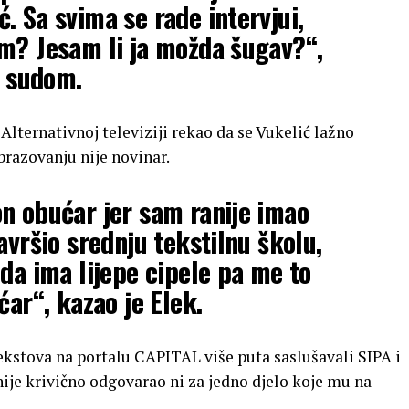
. Sa svima se rade intervjui,
m? Jesam li ja možda šugav?“,
d sudom.
 Alternativnoj televiziji rekao da se Vukelić lažno
brazovanju nije novinar.
n obućar jer sam ranije imao
avršio srednju tekstilnu školu,
 da ima lijepe cipele pa me to
ćar“, kazao je Elek.
tekstova na portalu CAPITAL više puta saslušavali SIPA i
ije krivično odgovarao ni za jedno djelo koje mu na