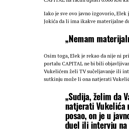
Iako je sve ovo javno izgovorio, Ele
Jokića da li ima ikakve materijalne d
„Nemam materijaln
Osim toga, Elek je rekao da nije ni p
portalu CAPITAL ne bi bili objavljivan
Vukelićem želi TV sučeljavanje ili int
sutkinju može li ona natjerati Vukelić
„Sudija, želim da 
natjerati Vukelića 
posao, on je u javn
duel ili intervju n