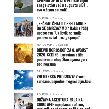
SPREMA SE NEŠTO VELIKO! Vojne
snage stižu već u augustu u BiH,
evo o čemu se radi!
POLITIKA
2 sata ago
„NEĆEMO ČEKATI DEBELI MINUS
DA SE SMRZAVAMO!“ Dakić (PSS)
upozorava “Ugljevik ne smije
ponovo ostati bez grijanja!”
HOROSKOP
2 sata ago
DNEVNI HOROSKOP ZA 8. AVGUST
2026. GODINE! Lavovima stiže
poslovni proboj, Škorpijama gori
pod nogama
DRUŠTVO
3 sata ago
VREMENSKA PROGNOZA! Vruće i
sunčano, popodne mogući pljuskovi
POLITIKA
3 sata ago
DRŽAVNA AGENTURA PALA NA
SUDU! APIF nije plaćao račune,