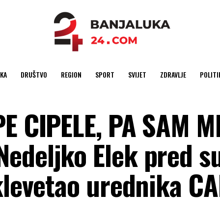
KA
DRUŠTVO
REGION
SPORT
SVIJET
ZDRAVLJE
POLITI
PE CIPELE, PA SAM M
Nedeljko Elek pred 
 klevetao urednika CA