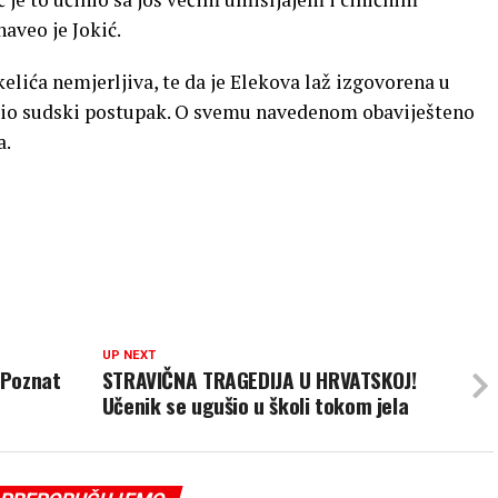
aveo je Jokić.
elića nemjerljiva, te da je Elekova laž izgovorena u
odio sudski postupak. O svemu navedenom obaviješteno
a.
UP NEXT
 Poznat
STRAVIČNA TRAGEDIJA U HRVATSKOJ!
Učenik se ugušio u školi tokom jela