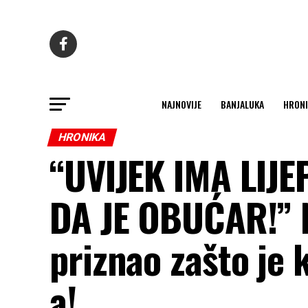
NAJNOVIJE
BANJALUKA
HRONI
HRONIKA
“UVIJEK IMA LIJE
DA JE OBUĆAR!” 
priznao zašto je
a!