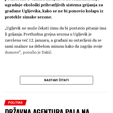
ugradnje ekološki prihvatljivih sistema grijanja za
građane Ugljevika, kako se ne bi ponovio kolaps iz
protekle zimske sezone.
„Ugljevik ne može čekati zimu da bi postavio pitanje ima
li grijanja. Prethodna grejna sezona u Ugljevik je
završena već 12. januara, a građani su ostavljeni da se
sami snalaze na debelom minusu kako da zagriju svoje
domove“, poručio je Dakić.
NASTAVI ČITATI
POLITIKA
DRŽAVNA AGENTURA PALA NA