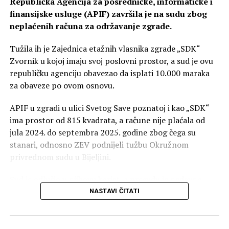
Republička Agencija za posredničke, informatičke i
problem grijanja rješava svako za sebe. Ne možemo
finansijske usluge (APIF) završila je na sudu zbog
čekati prvi snijeg i minus da bismo razmišljali o grijanju“,
neplaćenih računa za održavanje zgrade.
naglašava Dakić.
Tužila ih je Zajednica etažnih vlasnika zgrade „SDK“
Zvornik u kojoj imaju svoj poslovni prostor, a sud je ovu
republičku agenciju obavezao da isplati 10.000 maraka
za obaveze po ovom osnovu.
APIF u zgradi u ulici Svetog Save poznatoj i kao „SDK“
ima prostor od 815 kvadrata, a račune nije plaćala od
jula 2024. do septembra 2025. godine zbog čega su
stanari, odnosno ZEV podnijeli tužbu Okružnom
privrednom sudu u Bijeljini.
Sud je odlučio u njihovu korist, a presudu je nedavno
potvrdio i Viši privredni sud u Banjaluci čime je postala
NASTAVI ČITATI
pravosnažna.
U tužbi su naveli da su redovno ispostavljali fakture ali