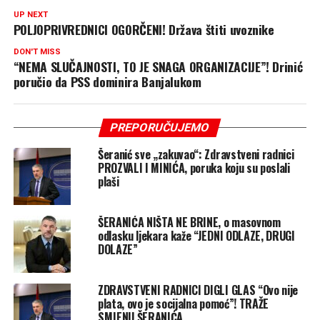
UP NEXT
POLJOPRIVREDNICI OGORČENI! Država štiti uvoznike
DON'T MISS
“NEMA SLUČAJNOSTI, TO JE SNAGA ORGANIZACIJE”! Drinić
poručio da PSS dominira Banjalukom
PREPORUČUJEMO
Šeranić sve „zakuvao“: Zdravstveni radnici
PROZVALI I MINIĆA, poruka koju su poslali
plaši
ŠERANIĆA NIŠTA NE BRINE, o masovnom
odlasku ljekara kaže “JEDNI ODLAZE, DRUGI
DOLAZE”
ZDRAVSTVENI RADNICI DIGLI GLAS “Ovo nije
plata, ovo je socijalna pomoć”! TRAŽE
SMJENU ŠERANIĆA