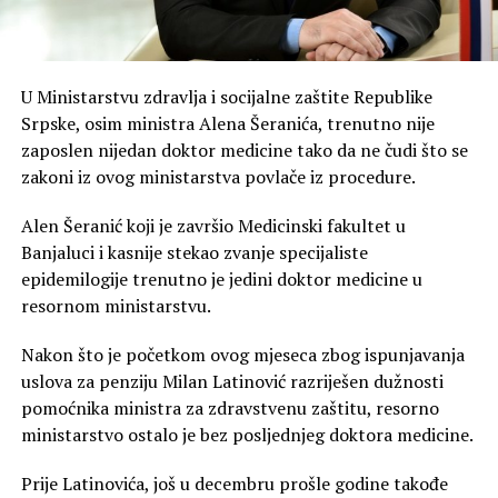
U Ministarstvu zdravlja i socijalne zaštite Republike
Srpske, osim ministra Alena Šeranića, trenutno nije
zaposlen nijedan doktor medicine tako da ne čudi što se
zakoni iz ovog ministarstva povlače iz procedure.
Alen Šeranić koji je završio Medicinski fakultet u
Banjaluci i kasnije stekao zvanje specijaliste
epidemilogije trenutno je jedini doktor medicine u
resornom ministarstvu.
Nakon što je početkom ovog mjeseca zbog ispunjavanja
uslova za penziju Milan Latinović razriješen dužnosti
pomoćnika ministra za zdravstvenu zaštitu, resorno
ministarstvo ostalo je bez posljednjeg doktora medicine.
Prije Latinovića, još u decembru prošle godine takođe