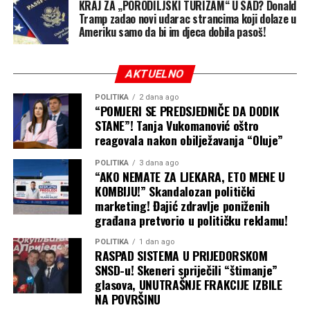
KRAJ ZA „PORODILJSKI TURIZAM“ U SAD? Donald
Capital
Tramp zadao novi udarac strancima koji dolaze u
Ameriku samo da bi im djeca dobila pasoš!
AKTUELNO
POLITIKA
2 dana ago
“POMJERI SE PREDSJEDNIČE DA DODIK
STANE”! Tanja Vukomanović oštro
reagovala nakon obilježavanja “Oluje”
POLITIKA
3 dana ago
“AKO NEMATE ZA LJEKARA, ETO MENE U
KOMBIJU!” Skandalozan politički
marketing! Đajić zdravlje poniženih
građana pretvorio u političku reklamu!
POLITIKA
1 dan ago
RASPAD SISTEMA U PRIJEDORSKOM
SNSD-u! Skeneri spriječili “štimanje”
glasova, UNUTRAŠNJE FRAKCIJE IZBILE
NA POVRŠINU