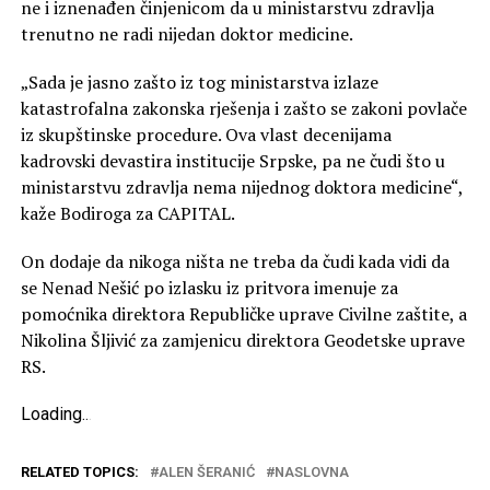
ne i iznenađen činjenicom da u ministarstvu zdravlja
trenutno ne radi nijedan doktor medicine.
„Sada je jasno zašto iz tog ministarstva izlaze
katastrofalna zakonska rješenja i zašto se zakoni povlače
iz skupštinske procedure. Ova vlast decenijama
kadrovski devastira institucije Srpske, pa ne čudi što u
ministarstvu zdravlja nema nijednog doktora medicine“,
kaže Bodiroga za CAPITAL.
On dodaje da nikoga ništa ne treba da čudi kada vidi da
se Nenad Nešić po izlasku iz pritvora imenuje za
pomoćnika direktora Republičke uprave Civilne zaštite, a
Nikolina Šljivić za zamjenicu direktora Geodetske uprave
RS.
Loading
.
.
.
RELATED TOPICS:
ALEN ŠERANIĆ
NASLOVNA