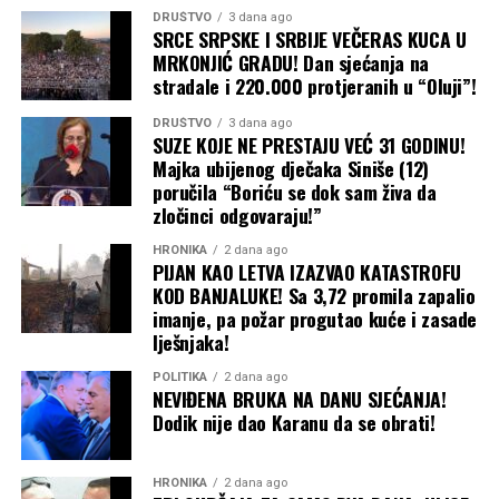
DRUŠTVO
3 dana ago
SRCE SRPSKE I SRBIJE VEČERAS KUCA U
MRKONJIĆ GRADU! Dan sjećanja na
stradale i 220.000 protjeranih u “Oluji”!
DRUŠTVO
3 dana ago
SUZE KOJE NE PRESTAJU VEĆ 31 GODINU!
Majka ubijenog dječaka Siniše (12)
poručila “Boriću se dok sam živa da
zločinci odgovaraju!”
HRONIKA
2 dana ago
PIJAN KAO LETVA IZAZVAO KATASTROFU
KOD BANJALUKE! Sa 3,72 promila zapalio
imanje, pa požar progutao kuće i zasade
lješnjaka!
POLITIKA
2 dana ago
NEVIĐENA BRUKA NA DANU SJEĆANJA!
Dodik nije dao Karanu da se obrati!
HRONIKA
2 dana ago