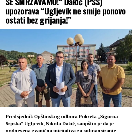
SE SMRZAVAMO!“ Dakić (PSS)
upozorava “Ugljevik ne smije ponovo
ostati bez grijanja!”
Predsjednik Opštinskog odbora Pokreta „Sigurna
Srpska” Ugljevik, Nikola Dakić, saopštio je da je
podnesena zvanična inicijativa za sufinansiranje