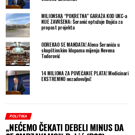
MILIONSKA “POKRETNA” GARAŽA KOD UKC-a
NIJE ZAVRŠENA: Šeranić optužuje Đajića za
propast projekta
ODREKAO SE MANDATA! Alena Šeranića u
skupštinskim klupama mijenja Nevena
Todorović
14 MILIONA ZA POVEĆANJE PLATA! Medicinari
EKSTREMNO nezadovoljni!
POLITIKA
„NEĆEMO ČEKATI DEBELI MINUS DA