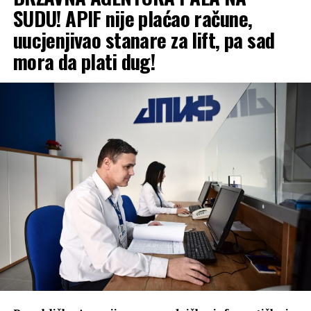
SUDU! APIF nije plaćao račune,
uucjenjivao stanare za lift, pa sad
mora da plati dug!
Zbor nerada TE i inertnosti lokalne
samouprave
Dakić navodi da je uzrok ovakvog stanja nerad
Termoelektrane usljed nedostatka uglja, ali i inertnost
lokalne samouprave koja je zakonski obavezna da
organizuje pružanje komunalnih usluga građanima,
uključujući i grijanje.
„Ako već sada vidimo da situacija sa ugljem ne obećava,
te da opština Ugljevik nije preduzela ništa od januara
mjeseca do danas da problem riješi na sistemski način,
jedino što preostaje jeste da se pomogne građanima da