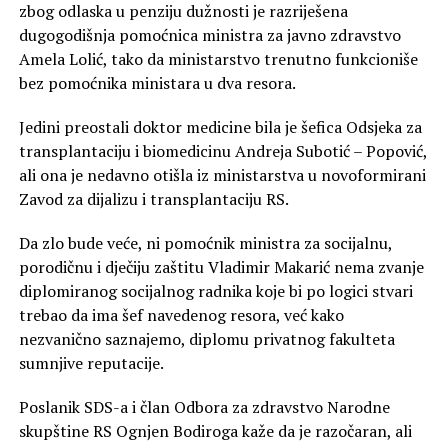
zbog odlaska u penziju dužnosti je razriješena
dugogodišnja pomoćnica ministra za javno zdravstvo
Amela Lolić, tako da ministarstvo trenutno funkcioniše
bez pomoćnika ministara u dva resora.
Jedini preostali doktor medicine bila je šefica Odsjeka za
transplantaciju i biomedicinu Andreja Subotić – Popović,
ali ona je nedavno otišla iz ministarstva u novoformirani
Zavod za dijalizu i transplantaciju RS.
Da zlo bude veće, ni pomoćnik ministra za socijalnu,
porodičnu i dječiju zaštitu Vladimir Makarić nema zvanje
diplomiranog socijalnog radnika koje bi po logici stvari
trebao da ima šef navedenog resora, već kako
nezvanično saznajemo, diplomu privatnog fakulteta
sumnjive reputacije.
Poslanik SDS-a i član Odbora za zdravstvo Narodne
skupštine RS Ognjen Bodiroga kaže da je razočaran, ali