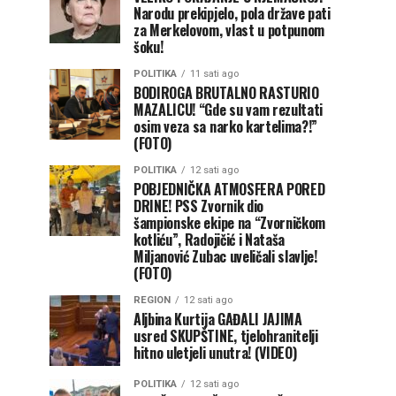
Narodu prekipjelo, pola države pati
za Merkelovom, vlast u potpunom
šoku!
POLITIKA
11 sati ago
BODIROGA BRUTALNO RASTURIO
MAZALICU! “Gde su vam rezultati
osim veza sa narko kartelima?!”
(FOTO)
POLITIKA
12 sati ago
POBJEDNIČKA ATMOSFERA PORED
DRINE! PSS Zvornik dio
šampionske ekipe na “Zvorničkom
kotliću”, Radojičić i Nataša
Miljanović Zubac uveličali slavlje!
(FOTO)
REGION
12 sati ago
Aljbina Kurtija GAĐALI JAJIMA
usred SKUPŠTINE, tjelohranitelji
hitno uletjeli unutra! (VIDEO)
POLITIKA
12 sati ago