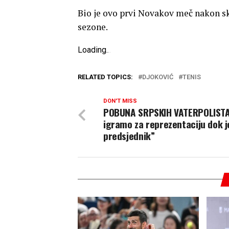
Bio je ovo prvi Novakov meč nakon sk
sezone.
Loading
.
.
.
RELATED TOPICS:
DJOKOVIĆ
TENIS
DON'T MISS
POBUNA SRPSKIH VATERPOLISTA
igramo za reprezentaciju dok j
predsjednik”