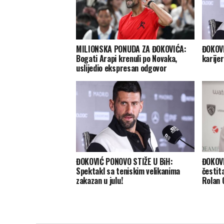
MILIONSKA PONUDA ZA ĐOKOVIĆA:
ĐOKOVI
Bogati Arapi krenuli po Novaka,
karijer
uslijedio ekspresan odgovor
ĐOKOVIĆ PONOVO STIŽE U BiH:
ĐOKOVI
Spektakl sa teniskim velikanima
čestit
zakazan u julu!
Rolan 