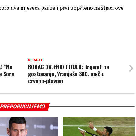
oro dva mjeseca pauze i prvi uopšteno na šljaci ove
UP NEXT
! “Ne
BORAC OVJERIO TITULU: Trijumf na
e Soro
gostovanju, Vranješu 300. meč u
crveno-plavom
PREPORUČUJEMO