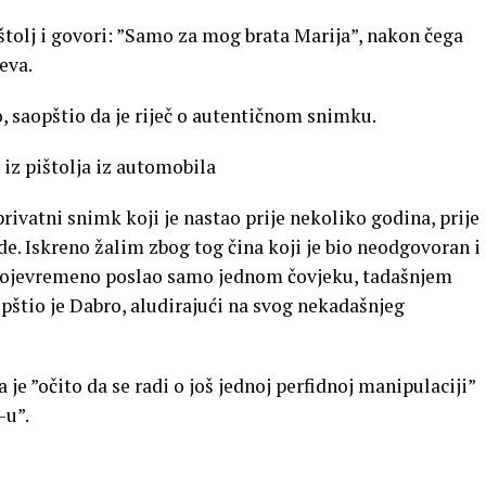
tolj i govori: ”Samo za mog brata Marija”, nakon čega
eva.
, saopštio da je riječ o autentičnom snimku.
iz pištolja iz automobila
rivatni snimk koji je nastao prije nekoliko godina, prije
e. Iskreno žalim zbog tog čina koji je bio neodgovoran i
ojevremeno poslao samo jednom čovjeku, tadašnjem
opštio je Dabro, aludirajući na svog nekadašnjeg
je ”očito da se radi o još jednoj perfidnoj manipulaciji”
-u”.