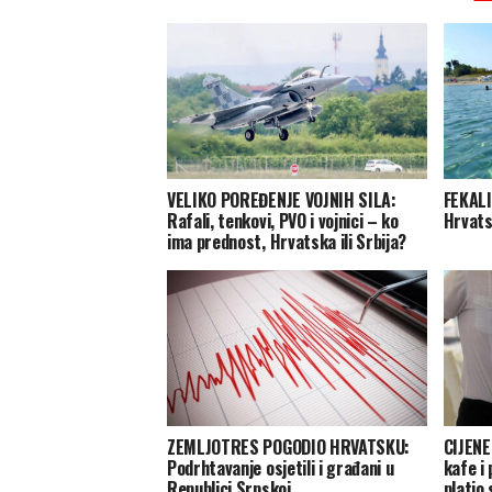
VELIKO POREĐENJE VOJNIH SILA:
FEKALI
Rafali, tenkovi, PVO i vojnici – ko
Hrvats
ima prednost, Hrvatska ili Srbija?
ZEMLJOTRES POGODIO HRVATSKU:
CIJENE
Podrhtavanje osjetili i građani u
kafe i
Republici Srpskoj
platio