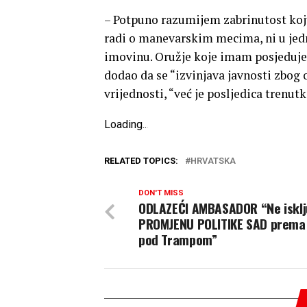
– Potpuno razumijem zabrinutost koj
radi o manevarskim mecima, ni u jedn
imovinu. Oružje koje imam posjedujem 
dodao da se “izvinjava javnosti zbog
vrijednosti, “već je posljedica trenut
Loading
.
.
.
RELATED TOPICS:
HRVATSKA
DON'T MISS
ODLAZEĆI AMBASADOR “Ne iskl
PROMJENU POLITIKE SAD prema 
pod Trampom”