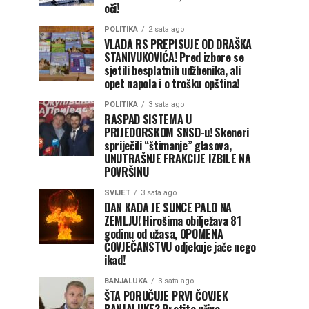
oči!
POLITIKA
2 sata ago
VLADA RS PREPISUJE OD DRAŠKA
STANIVUKOVIĆA! Pred izbore se
sjetili besplatnih udžbenika, ali
opet napola i o trošku opština!
POLITIKA
3 sata ago
RASPAD SISTEMA U
PRIJEDORSKOM SNSD-u! Skeneri
spriječili “štimanje” glasova,
UNUTRAŠNJE FRAKCIJE IZBILE NA
POVRŠINU
SVIJET
3 sata ago
DAN KADA JE SUNCE PALO NA
ZEMLJU! Hirošima obilježava 81
godinu od užasa, OPOMENA
ČOVJEČANSTVU odjekuje jače nego
ikad!
BANJALUKA
3 sata ago
ŠTA PORUČUJE PRVI ČOVJEK