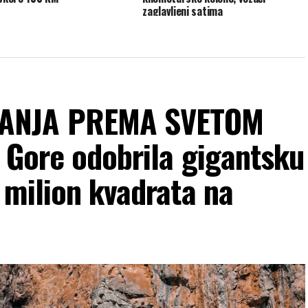
zaglavljeni satima
VANJA PREMA SVETOM
 Gore odobrila gigantsku
 milion kvadrata na