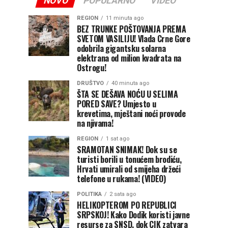
NOVO
POPULARNO
VIDEO
REGION
11 minuta ago
BEZ TRUNKE POŠTOVANJA PREMA
SVETOM VASILIJU! Vlada Crne Gore
odobrila gigantsku solarna
elektrana od milion kvadrata na
Ostrogu!
DRUŠTVO
40 minuta ago
ŠTA SE DEŠAVA NOĆU U SELIMA
PORED SAVE? Umjesto u
krevetima, mještani noći provode
na njivama!
REGION
1 sat ago
SRAMOTAN SNIMAK! Dok su se
turisti borili u tonućem brodiću,
Hrvati umirali od smijeha držeći
telefone u rukama! (VIDEO)
POLITIKA
2 sata ago
HELIKOPTEROM PO REPUBLICI
SRPSKOJ! Kako Dodik koristi javne
resurse za SNSD, dok CIK zatvara