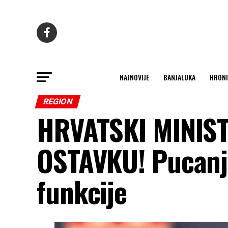
NAJNOVIJE
BANJALUKA
HRONI
REGION
HRVATSKI MINIS
OSTAVKU! Pucanje 
funkcije