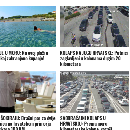
JE U MORU: Na ovoj plaži u
KOLAPS NA JUGU HRVATSKE: Putnici
koj zabranjeno kupanje!
zaglavljeni u kolonama dugim 20
kilometara
 ŠOKIRAJU: Bračni par za dvije
SAOBRAĆAJNI KOLAPS U
 picu na hrvatskom primorju
HRVATSKOJ: Prema moru
 skoro 100 KM
kilometarske kolone, vozači