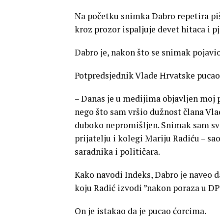
Na početku snimka Dabro repetira piš
kroz prozor ispaljuje devet hitaca i pj
Dabro je, nakon što se snimak pojavio
Potpredsjednik Vlade Hrvatske pucao 
– Danas je u medijima objavljen moj p
nego što sam vršio dužnost člana Vlad
duboko nepromišljen. Snimak sam sv
prijatelju i kolegi Mariju Radiću – sa
saradnika i političara.
Kako navodi Indeks, Dabro je naveo da 
koju Radić izvodi ”nakon poraza u DP
On je istakao da je pucao ćorcima.