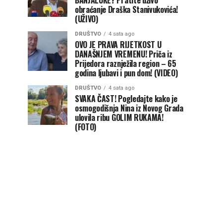
BANJALUKE? Pratite uživo
obraćanje Draška Stanivukovića!
(UŽIVO)
DRUŠTVO
4 sata ago
OVO JE PRAVA RIJETKOST U
DANAŠNJEM VREMENU! Priča iz
Prijedora raznježila region – 65
godina ljubavi i pun dom! (VIDEO)
DRUŠTVO
4 sata ago
SVAKA ČAST! Pogledajte kako je
osmogodišnja Nina iz Novog Grada
ulovila ribu GOLIM RUKAMA!
(FOTO)