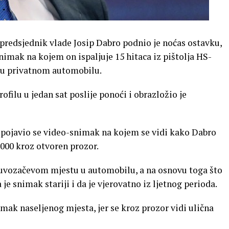
tpredsjednik vlade Josip Dabro podnio je noćas ostavku,
nimak na kojem on ispaljuje 15 hitaca iz pištolja HS-
i u privatnom automobilu.
filu u jedan sat poslije ponoći i obrazložio je
pojavio se video-snimak na kojem se vidi kako Dabro
2000 kroz otvoren prozor.
suvozačevom mjestu u automobilu, a na osnovu toga što
 je snimak stariji i da je vjerovatno iz ljetnog perioda.
omak naseljenog mjesta, jer se kroz prozor vidi ulična