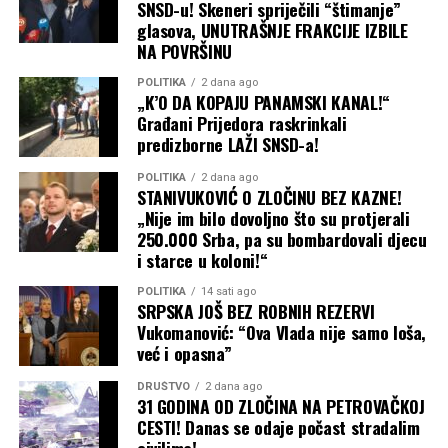
SNSD-u! Skeneri spriječili “štimanje”
glasova, UNUTRAŠNJE FRAKCIJE IZBILE
NA POVRŠINU
POLITIKA
2 dana ago
„K’O DA KOPAJU PANAMSKI KANAL!“
Građani Prijedora raskrinkali
predizborne LAŽI SNSD-a!
POLITIKA
2 dana ago
STANIVUKOVIĆ O ZLOČINU BEZ KAZNE!
„Nije im bilo dovoljno što su protjerali
250.000 Srba, pa su bombardovali djecu
i starce u koloni!“
POLITIKA
14 sati ago
SRPSKA JOŠ BEZ ROBNIH REZERVI
Vukomanović: “Ova Vlada nije samo loša,
već i opasna”
DRUŠTVO
2 dana ago
31 GODINA OD ZLOČINA NA PETROVAČKOJ
CESTI! Danas se odaje počast stradalim