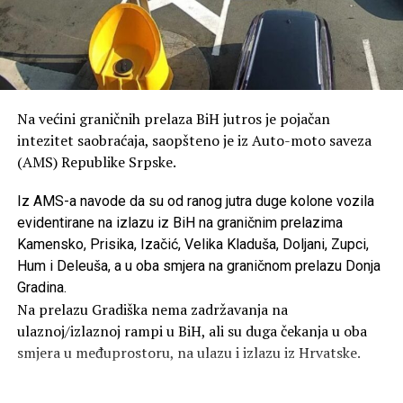
Na većini graničnih prelaza BiH jutros je pojačan
intezitet saobraćaja, saopšteno je iz Auto-moto saveza
(AMS) Republike Srpske.
Iz AMS-a navode da su od ranog jutra duge kolone vozila
evidentirane na izlazu iz BiH na graničnim prelazima
Kamensko, Prisika, Izačić, Velika Kladuša, Doljani, Zupci,
Hum i Deleuša, a u oba smjera na graničnom prelazu Donja
Gradina.
Na prelazu Gradiška nema zadržavanja na
ulaznoj/izlaznoj rampi u BiH, ali su duga čekanja u oba
smjera u međuprostoru, na ulazu i izlazu iz Hrvatske.