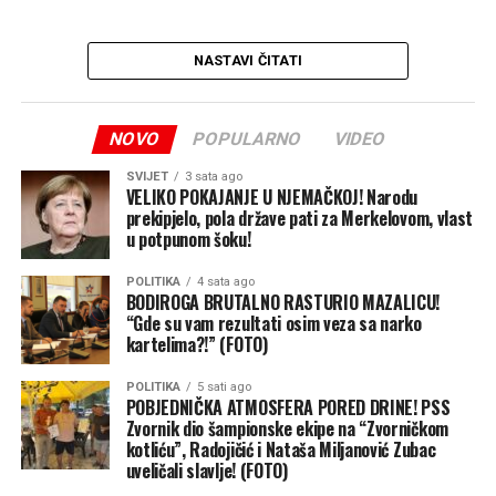
NASTAVI ČITATI
NOVO
POPULARNO
VIDEO
SVIJET
3 sata ago
VELIKO POKAJANJE U NJEMAČKOJ! Narodu
prekipjelo, pola države pati za Merkelovom, vlast
u potpunom šoku!
POLITIKA
4 sata ago
BODIROGA BRUTALNO RASTURIO MAZALICU!
“Gde su vam rezultati osim veza sa narko
kartelima?!” (FOTO)
POLITIKA
5 sati ago
POBJEDNIČKA ATMOSFERA PORED DRINE! PSS
Zvornik dio šampionske ekipe na “Zvorničkom
kotliću”, Radojičić i Nataša Miljanović Zubac
uveličali slavlje! (FOTO)