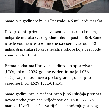
Samo ove godine je iz BiH “nestalo” 4,5 milijardi maraka.
Dok građani i privreda jedva sastavljaju kraj s krajem,
milijarde maraka svake godine tiho napuštaju BiH. Samo
prošle godine preko granice je izneseno više od 4,52
milijardi maraka i to kroz legalne tokove koje predvode
komercijalne banke.
Prema podacima Uprave za indirektno oporezivanje
(UIO), tokom 2025. godine evidentirano je 1.036
slučajeva prenosa novca preko granice, u ukupnoj
vrijednosti od 4.529.171.301 KM.
Samo godinu ranije evidentirano je 852 slučaja prenosa
novca preko granice u vrijednosti od 4.340.677.923
maraka. U većini slučajeva riječ je o iznošenju gotovog