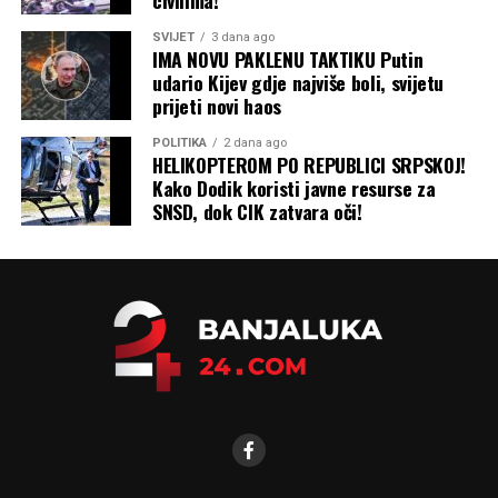
civilima!
SVIJET
3 dana ago
IMA NOVU PAKLENU TAKTIKU Putin
udario Kijev gdje najviše boli, svijetu
prijeti novi haos
POLITIKA
2 dana ago
HELIKOPTEROM PO REPUBLICI SRPSKOJ!
Kako Dodik koristi javne resurse za
SNSD, dok CIK zatvara oči!