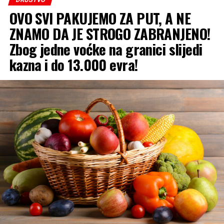
Dan:
Tokom dana očekuje se brz porast
OVO SVI PAKUJEMO ZA PUT, A NE
temperature. Najviša dnevna temperatura zraka
u većini krajeva kretaće se od
27 do 33 °C
.
ZNAMO DA JE STROGO ZABRANJENO!
Zbog jedne voćke na granici slijedi
Jug zemlje:
Na samom jugu očekuje nas pravi
kazna i do 13.000 evra!
tropski dan, gdje će živa u termometru dostizati i
ekstremnih
39 °C
!