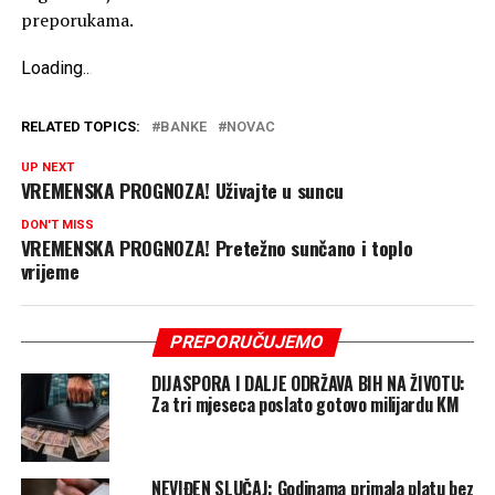
preporukama.
Loading
.
.
.
RELATED TOPICS:
BANKE
NOVAC
UP NEXT
VREMENSKA PROGNOZA! Uživajte u suncu
DON'T MISS
VREMENSKA PROGNOZA! Pretežno sunčano i toplo
vrijeme
PREPORUČUJEMO
DIJASPORA I DALJE ODRŽAVA BIH NA ŽIVOTU:
Za tri mjeseca poslato gotovo milijardu KM
NEVIĐEN SLUČAJ: Godinama primala platu bez