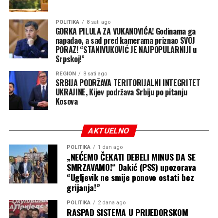
POLITIKA
8 sati ago
GORKA PILULA ZA VUKANOVIĆA! Godinama ga
napadao, a sad pred kamerama priznao SVOJ
PORAZ! “STANIVUKOVIĆ JE NAJPOPULARNIJI u
Srpskoj!”
REGION
8 sati ago
SRBIJA PODRŽAVA TERITORIJALNI INTEGRITET
UKRAJINE, Kijev podržava Srbiju po pitanju
Kosova
AKTUELNO
POLITIKA
1 dan ago
„NEĆEMO ČEKATI DEBELI MINUS DA SE
SMRZAVAMO!“ Dakić (PSS) upozorava
“Ugljevik ne smije ponovo ostati bez
grijanja!”
POLITIKA
2 dana ago
RASPAD SISTEMA U PRIJEDORSKOM