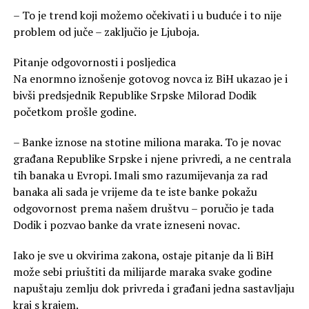
– To je trend koji možemo očekivati i u buduće i to nije
problem od juče – zaključio je Ljuboja.
Pitanje odgovornosti i posljedica
Na enormno iznošenje gotovog novca iz BiH ukazao je i
bivši predsjednik Republike Srpske Milorad Dodik
početkom prošle godine.
– Banke iznose na stotine miliona maraka. To je novac
građana Republike Srpske i njene privredi, a ne centrala
tih banaka u Evropi. Imali smo razumijevanja za rad
banaka ali sada je vrijeme da te iste banke pokažu
odgovornost prema našem društvu – poručio je tada
Dodik i pozvao banke da vrate izneseni novac.
Iako je sve u okvirima zakona, ostaje pitanje da li BiH
može sebi priuštiti da milijarde maraka svake godine
napuštaju zemlju dok privreda i građani jedna sastavljaju
kraj s krajem.