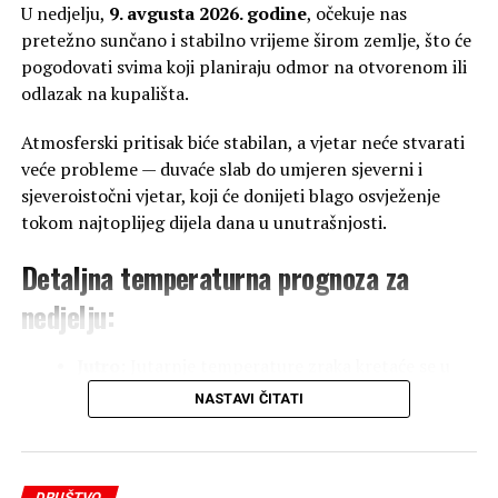
U nedjelju,
9. avgusta 2026. godine
, očekuje nas
pretežno sunčano i stabilno vrijeme širom zemlje, što će
pogodovati svima koji planiraju odmor na otvorenom ili
odlazak na kupališta.
Atmosferski pritisak biće stabilan, a vjetar neće stvarati
veće probleme — duvaće slab do umjeren sjeverni i
sjeveroistočni vjetar, koji će donijeti blago osvježenje
tokom najtoplijeg dijela dana u unutrašnjosti.
Detaljna temperaturna prognoza za
nedjelju:
Jutro:
Jutarnje temperature zraka kretaće se u
rasponu od
16 do 22 °C
, dok će na jugu zemlje
NASTAVI ČITATI
jutro biti znatno toplije, sa temperaturama oko
26 °C
.
DRUŠTVO