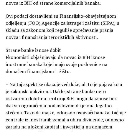
novca iz BiH od strane komercijalnih banaka.
Ovi podaci dostavljeni su Finansijsko-obavještajnom
odjeljenju (FOO) Agencije za istrage i zaštitu (SIPA), u
skladu sa zakonom koji reguliše sprečavanje pranja
novca i finansiranja terorističkih aktivnosti.
Strane banke iznose dobit
Ekonomisti objašnjavaju da novac iz BiH iznose
inostrane banaka koje imaju svoje poslovnice na
domaćem finansijskom tržištu.
– Na taj aspekt se ukazuje već duže, ali to je pojava koja
je zakonski uokvirena. Dakle, strane banke neto
ostvarenu dobit na teritoriji BiH mogu da iznose bez
ikakvih ograničenja pod uslovom da je ona legalno
stečena. Tako da majke, odnosno osnivači banaka, tačnije
centrale iz inostranih zemalja ubiru dividende, odnosno
zaradu na uloženi kapital i investiciju na domaćem