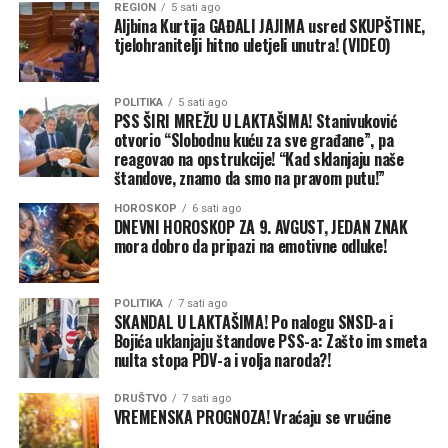
REGION
5 sati ago
Aljbina Kurtija GAĐALI JAJIMA usred SKUPŠTINE,
tjelohranitelji hitno uletjeli unutra! (VIDEO)
POLITIKA
5 sati ago
PSS ŠIRI MREŽU U LAKTAŠIMA! Stanivuković
otvorio “Slobodnu kuću za sve građane”, pa
reagovao na opstrukcije! “Kad sklanjaju naše
štandove, znamo da smo na pravom putu!”
HOROSKOP
6 sati ago
DNEVNI HOROSKOP ZA 9. AVGUST, JEDAN ZNAK
mora dobro da pripazi na emotivne odluke!
POLITIKA
7 sati ago
SKANDAL U LAKTAŠIMA! Po nalogu SNSD-a i
Bojića uklanjaju štandove PSS-a: Zašto im smeta
nulta stopa PDV-a i volja naroda?!
DRUŠTVO
7 sati ago
VREMENSKA PROGNOZA! Vraćaju se vrućine