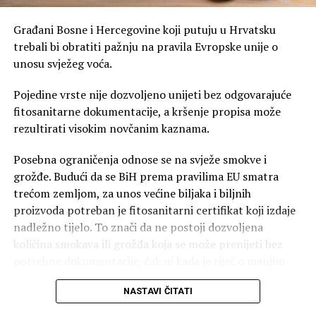
Građani Bosne i Hercegovine koji putuju u Hrvatsku
trebali bi obratiti pažnju na pravila Evropske unije o
unosu svježeg voća.
Pojedine vrste nije dozvoljeno unijeti bez odgovarajuće
fitosanitarne dokumentacije, a kršenje propisa može
rezultirati visokim novčanim kaznama.
Posebna ograničenja odnose se na svježe smokve i
grožđe. Budući da se BiH prema pravilima EU smatra
trećom zemljom, za unos većine biljaka i biljnih
proizvoda potreban je fitosanitarni certifikat koji izdaje
nadležno tijelo. To znači da ne postoji dozvoljena
količina smokava ili grožđa koja se može prenijeti bez
potrebne dokumentacije, čak ni kada je riječ o manjim
količinama za ličnu upotrebu. I uz posjedovanje
NASTAVI ČITATI
certifikata, granične službe procjenjuju da li količina
odgovara ličnim potrebama ili upućuje na komercijalni