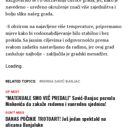
Razgovaralo se i o održavanju čistoće grada, jer, kako je
navedeno – uređeno okruženje znači više zajedništva i
bolju sliku našeg grada.
-S obzirom na najavljene više temperature, pripremamo
mjere kako bi vodosnabdijevanje bilo stabilno i bez
prekida. Sa jasnim ciljevima i odgovornošću prema
svakom zadatku nastavljamo da radimo, jer ovaj grad
zaslužuje najbolje – zaključila je gradski menadžer.
Loading
.
.
.
RELATED TOPICS:
MIRNA SAVIĆ BANJAC
UP NEXT
“MATERIJALE SMO VEĆ PREDALI” Savić-Banjac pozvala
Ninkovića da zakaže redovnu i vanrednu sjednicu!
DON'T MISS
DANAS POČINJE TROTOART! Još jedan spektakl na
ulicama Banjaluke