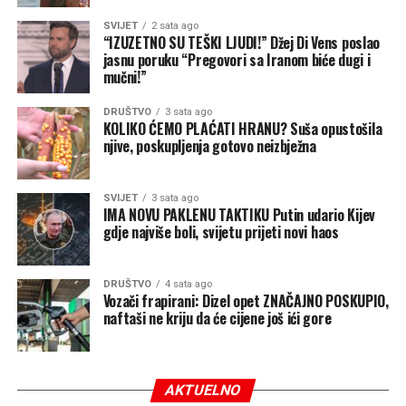
SVIJET
2 sata ago
“IZUZETNO SU TEŠKI LJUDI!” Džej Di Vens poslao
jasnu poruku “Pregovori sa Iranom biće dugi i
mučni!”
DRUŠTVO
3 sata ago
KOLIKO ĆEMO PLAĆATI HRANU? Suša opustošila
njive, poskupljenja gotovo neizbježna
SVIJET
3 sata ago
IMA NOVU PAKLENU TAKTIKU Putin udario Kijev
gdje najviše boli, svijetu prijeti novi haos
DRUŠTVO
4 sata ago
Vozači frapirani: Dizel opet ZNAČAJNO POSKUPIO,
naftaši ne kriju da će cijene još ići gore
AKTUELNO