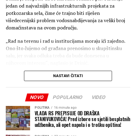
troškovi.
jedan od najvažnijih infrastrukturnih projekata za
potkozarska sela, čime će trajno biti riješen
višedecenijski problem vodosnabdijevanja za veliki broj
domaćinstava na ovom području.
„Rad na terenu i rad u institucijama moraju ići zajedno.
Ono što čujemo od građana prenosimo u skupštinsku
salu, jer svaka odluka treba da bude donesena u
njihovom interesu“, naglasio je Drinić.
Trajno rješenje za vodosnabdijevanje
NASTAVI ČITATI
Odbornik PDP/PSS-a ističe da je projekat “Tunjice 1 i 2”
bio jedan od njegovih ključnih prioriteta od samog
NOVO
POPULARNO
VIDEO
početka odborničkog mandata.
POLITIKA
16 minuta ago
„Naredne sedmice privodimo kraju jedan od
VLADA RS PREPISUJE OD DRAŠKA
najznačajnijih projekata za potkozarska sela – Tunjice 1 i
STANIVUKOVIĆA! Pred izbore se sjetili besplatnih
(BN)
udžbenika, ali opet napola i o trošku opština!
2, na čijoj sam realizaciji insistirao od prvog dana svog
odborničkog mandata. Tim projektom trajno rješavamo