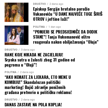
DRUŠTVO
2 dana ago
Episkop Sergije brutalno poručio
Vukanoviću “U DANE NAJVEĆE TUGE ŠIRIŠ
OTROV i jeftine laži!”
POLITIKA
1 dan ago
“POMJERI SE PREDSJEDNIČE DA DODIK
STANE”! Tanja Vukomanović oštro
reagovala nakon obilježavanja “Oluje”
DRUŠTVO
3 dana ago
RANE KOJE NIKADA NE ZACJELJUJU!
Srpska sutra u žalosti zbog 31 godine od
pogroma u “Oluji”!
POLITIKA
2 dana ago
“AKO NEMATE ZA LJEKARA, ETO MENE U
KOMBIJU!” Skandalozan politički
marketing! Đajić zdravlje poniženih
građana pretvorio u političku reklamu!
DRUŠTVO
2 dana ago
DANAS ZASTAVE NA POLA KOPLJA!