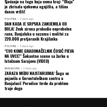
Sjećanje na tugu koja nema kraj: “Oluja”
je zbrisala vjekovna ognjišta, a tišina
danas vrišti!
POLITIKA
2 dana ago
DAN KADA JE SRPSKA ZANIJEMILA OD
BOLA! Zvuk sirena probudio neprebolne
rane, Banjaluka u suzama i molitvi za
220.000 protjeranih Krajišnika
POLITIKA
2 dana ago
“EVO KOME GRADONAČELNIK ĆOSIĆ PJEVA
NA UVCE!” Šokantne scene sa žurke u
Istočnom Sarajevu (VIDEO)
BANJALUKA
2 dana ago
ZARAZA MEĐU NAJSTARIJIMA! Šuga se
pojavila u Gerontološkom centru u
Banjaluci! Porodice tvrde da problem
traje dugo