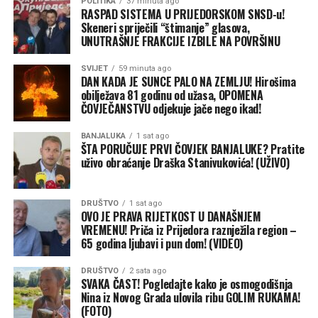
POLITIKA
37 minuta ago
pitanje vodosnabdijevanja za veliki broj domaćinstava“,
RASPAD SISTEMA U PRIJEDORSKOM SNSD-u!
Skeneri spriječili “štimanje” glasova,
poručio je Drinić.
UNUTRAŠNJE FRAKCIJE IZBILE NA POVRŠINU
Nastavak rada na terenu za bolju Banjaluku
SVIJET
59 minuta ago
On je dodao da ostaje posvećen direktnom kontaktu sa
DAN KADA JE SUNCE PALO NA ZEMLJU! Hirošima
sugrađanima, jer je to jedini ispravan put za dalji razvoj i
obilježava 81 godinu od užasa, OPOMENA
ČOVJEČANSTVU odjekuje jače nego ikad!
napredak grada.
BANJALUKA
1 sat ago
„Nastavljamo da radimo, razgovaramo sa ljudima i
ŠTA PORUČUJE PRVI ČOVJEK BANJALUKE? Pratite
budemo prisutni tamo gdje je to najpotrebnije. Samo
uživo obraćanje Draška Stanivukovića! (UŽIVO)
tako možemo donositi odluke koje će Banjaluku voditi
naprijed i opravdati povjerenje koje su nam građani
DRUŠTVO
1 sat ago
ukazali“, zaključio je Drinić.
OVO JE PRAVA RIJETKOST U DANAŠNJEM
VREMENU! Priča iz Prijedora raznježila region –
65 godina ljubavi i pun dom! (VIDEO)
DRUŠTVO
2 sata ago
SVAKA ČAST! Pogledajte kako je osmogodišnja
Nina iz Novog Grada ulovila ribu GOLIM RUKAMA!
(FOTO)