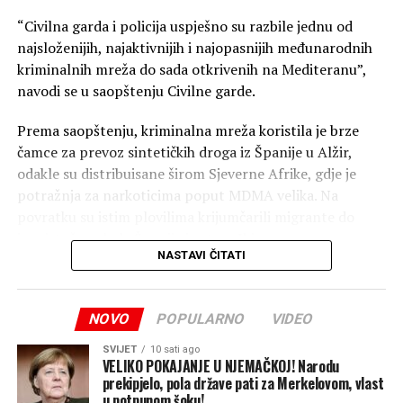
zbog napada Izraela, američkog saveznika, na Gazu i
“Civilna garda i policija uspješno su razbile jednu od
pozvao je na “krivični postupak” zbog američkih napada
najsloženijih, najaktivnijih i najopasnijih međunarodnih
na brodove u karipskim vodama. Takođe je kritikovao
kriminalnih mreža do sada otkrivenih na Mediteranu”,
Trampovu podršku De la Esprijelji tokom predsedničkih
navodi se u saopštenju Civilne garde.
izbora.
Prema saopštenju, kriminalna mreža koristila je brze
(Tanjug)
čamce za prevoz sintetičkih droga iz Španije u Alžir,
odakle su distribuisane širom Sjeverne Afrike, gdje je
potražnja za narkoticima poput MDMA velika. Na
povratku su istim plovilima krijumčarili migrante do
jugoistočne obale Španije i ostrva Ibica.
NASTAVI ČITATI
Policija vjeruje da je ova grupa, koja je posjedovala veliki
arsenal naoružanja kako bi zaštitila svoja plovila, izvela
NOVO
POPULARNO
VIDEO
najmanje 64 operacije krijumčarenja i ostvarila profit od
preko 24 miliona evra.
SVIJET
10 sati ago
VELIKO POKAJANJE U NJEMAČKOJ! Narodu
Operacija je sprovedena u trenutku kada su migracije i
prekipjelo, pola države pati za Merkelovom, vlast
u potpunom šoku!