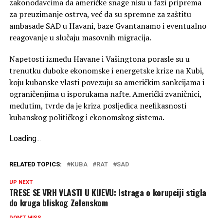
zakonodavcima da američke snage nisu u fazi priprema
za preuzimanje ostrva, već da su spremne za zaštitu
ambasade SAD u Havani, baze Gvantanamo i eventualno
reagovanje u slučaju masovnih migracija.
Napetosti između Havane i Vašingtona porasle su u
trenutku duboke ekonomske i energetske krize na Kubi,
koju kubanske vlasti povezuju sa američkim sankcijama i
ograničenjima u isporukama nafte. Američki zvaničnici,
međutim, tvrde da je kriza posljedica neefikasnosti
kubanskog političkog i ekonomskog sistema.
Loading
.
.
.
RELATED TOPICS:
KUBA
RAT
SAD
UP NEXT
TRESE SE VRH VLASTI U KIJEVU: Istraga o korupciji stigla
do kruga bliskog Zelenskom
DON'T MISS