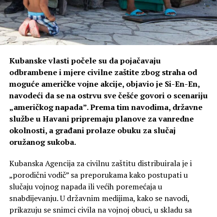
Kubanske vlasti počele su da pojačavaju
odbrambene i mjere civilne zaštite zbog straha od
moguće američke vojne akcije, objavio je Si-En-En,
navodeći da se na ostrvu sve češće govori o scenariju
„američkog napada”. Prema tim navodima, državne
službe u Havani pripremaju planove za vanredne
okolnosti, a građani prolaze obuku za slučaj
oružanog sukoba.
Kubanska Agencija za civilnu zaštitu distribuirala je i
„porodični vodič” sa preporukama kako postupati u
slučaju vojnog napada ili većih poremećaja u
snabdijevanju. U državnim medijima, kako se navodi,
prikazuju se snimci civila na vojnoj obuci, u skladu sa