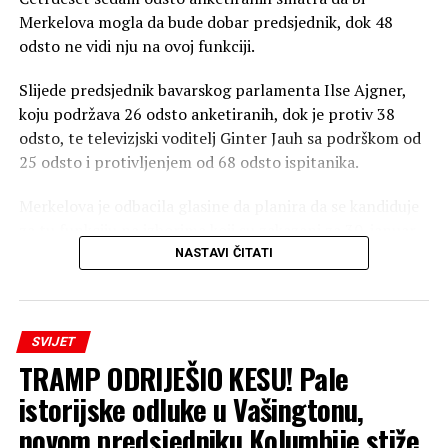
Merkelova mogla da bude dobar predsjednik, dok 48
odsto ne vidi nju na ovoj funkciji.
Slijede predsjednik bavarskog parlamenta Ilse Ajgner,
koju podržava 26 odsto anketiranih, dok je protiv 38
odsto, te televizjski voditelj Ginter Jauh sa podrškom od
25 odsto i protivljenjem od 68 odsto ispitanika.
Merkelova je odbacila glasine da planira da se kandiduje
za tu funkciju na izborima koji su zakazani za 30. januar
2027. godine.
NASTAVI ČITATI
Sedamdeset četiri procenta ispitanika navode da ih ne
zanima da li će sljedeći predsjednik biti muškarac ili žena.
SVIJET
Pet odsto želi muškog kandidata, a 19 procanata navija
TRAMP ODRIJEŠIO KESU! Pale
za ženu.
istorijske odluke u Vašingtonu,
Do sada su na ovoj funkciji u Njemačkoj bili samo
novom predsjedniku Kolumbije stiže
muškarci.