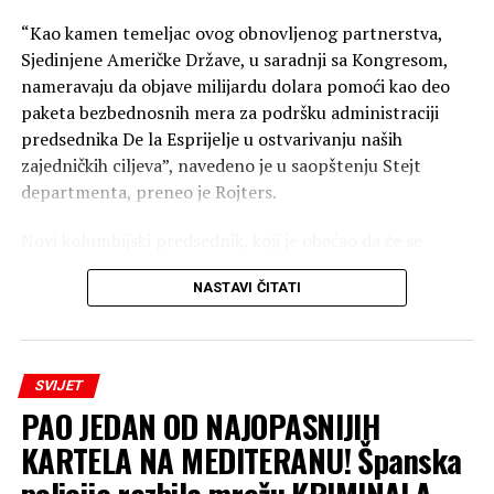
“Kao kamen temeljac ovog obnovljenog partnerstva,
Sjedinjene Američke Države, u saradnji sa Kongresom,
nameravaju da objave milijardu dolara pomoći kao deo
paketa bezbednosnih mera za podršku administraciji
predsednika De la Esprijelje u ostvarivanju naših
zajedničkih ciljeva”, navedeno je u saopštenju Stejt
departmenta, preneo je Rojters.
Novi kolumbijski predsednik, koji je obećao da će se
obračunati sa kriminalom i podstaći ekonomski
NASTAVI ČITATI
oporavak, položio je juče zakletvu. Tramp ga je podržao
tokom predizborne kampanje.
Stejt department je saopštio da je Trampova
SVIJET
administracija pozdravila Kolumbiju kao novu članicu
PAO JEDAN OD NAJOPASNIJIH
“Štita Amerike”, vojnog saveza desničarskih lidera koji je
Tramp formirao sa ciljem borbe protiv trgovine drogom.
KARTELA NA MEDITERANU! Španska
policija razbila mrežu KRIMINALA