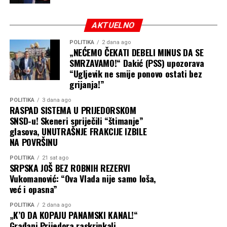
AKTUELNO
POLITIKA
2 dana ago
„NEĆEMO ČEKATI DEBELI MINUS DA SE
SMRZAVAMO!“ Dakić (PSS) upozorava
“Ugljevik ne smije ponovo ostati bez
grijanja!”
POLITIKA
3 dana ago
RASPAD SISTEMA U PRIJEDORSKOM
SNSD-u! Skeneri spriječili “štimanje”
glasova, UNUTRAŠNJE FRAKCIJE IZBILE
NA POVRŠINU
POLITIKA
21 sat ago
SRPSKA JOŠ BEZ ROBNIH REZERVI
Vukomanović: “Ova Vlada nije samo loša,
već i opasna”
POLITIKA
2 dana ago
„K’O DA KOPAJU PANAMSKI KANAL!“
Građani Prijedora raskrinkali