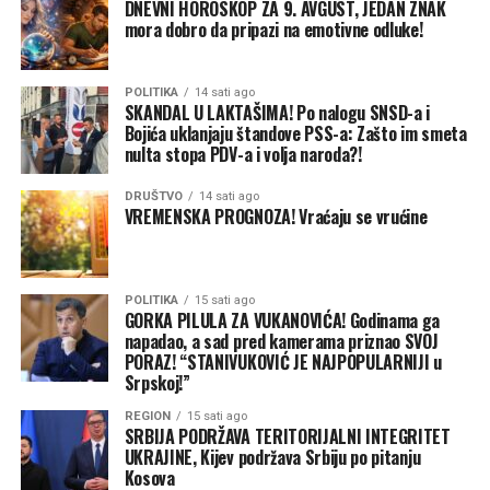
DNEVNI HOROSKOP ZA 9. AVGUST, JEDAN ZNAK
mora dobro da pripazi na emotivne odluke!
POLITIKA
14 sati ago
SKANDAL U LAKTAŠIMA! Po nalogu SNSD-a i
Bojića uklanjaju štandove PSS-a: Zašto im smeta
nulta stopa PDV-a i volja naroda?!
DRUŠTVO
14 sati ago
VREMENSKA PROGNOZA! Vraćaju se vrućine
POLITIKA
15 sati ago
GORKA PILULA ZA VUKANOVIĆA! Godinama ga
napadao, a sad pred kamerama priznao SVOJ
PORAZ! “STANIVUKOVIĆ JE NAJPOPULARNIJI u
Srpskoj!”
REGION
15 sati ago
SRBIJA PODRŽAVA TERITORIJALNI INTEGRITET
UKRAJINE, Kijev podržava Srbiju po pitanju
Kosova