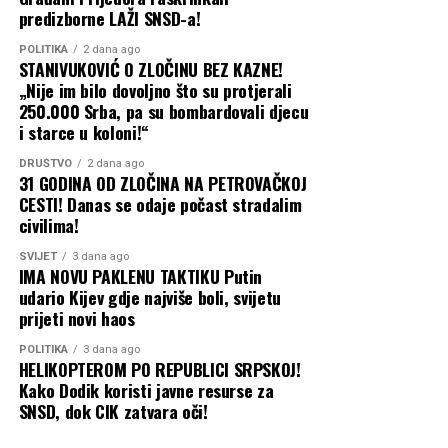
predizborne LAŽI SNSD-a!
POLITIKA
2 dana ago
STANIVUKOVIĆ O ZLOČINU BEZ KAZNE!
„Nije im bilo dovoljno što su protjerali
250.000 Srba, pa su bombardovali djecu
i starce u koloni!“
DRUŠTVO
2 dana ago
31 GODINA OD ZLOČINA NA PETROVAČKOJ
CESTI! Danas se odaje počast stradalim
civilima!
SVIJET
3 dana ago
IMA NOVU PAKLENU TAKTIKU Putin
udario Kijev gdje najviše boli, svijetu
prijeti novi haos
POLITIKA
3 dana ago
HELIKOPTEROM PO REPUBLICI SRPSKOJ!
Kako Dodik koristi javne resurse za
SNSD, dok CIK zatvara oči!