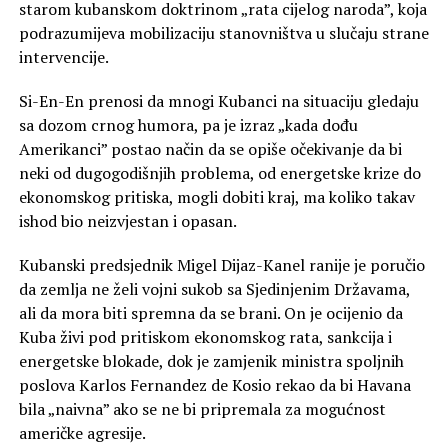
starom kubanskom doktrinom „rata cijelog naroda”, koja
podrazumijeva mobilizaciju stanovništva u slučaju strane
intervencije.
Si-En-En prenosi da mnogi Kubanci na situaciju gledaju
sa dozom crnog humora, pa je izraz „kada dođu
Amerikanci” postao način da se opiše očekivanje da bi
neki od dugogodišnjih problema, od energetske krize do
ekonomskog pritiska, mogli dobiti kraj, ma koliko takav
ishod bio neizvjestan i opasan.
Kubanski predsjednik Migel Dijaz-Kanel ranije je poručio
da zemlja ne želi vojni sukob sa Sjedinjenim Državama,
ali da mora biti spremna da se brani. On je ocijenio da
Kuba živi pod pritiskom ekonomskog rata, sankcija i
energetske blokade, dok je zamjenik ministra spoljnih
poslova Karlos Fernandez de Kosio rekao da bi Havana
bila „naivna” ako se ne bi pripremala za mogućnost
američke agresije.