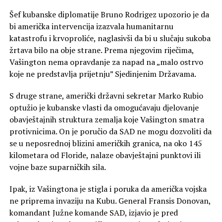
Šef kubanske diplomatije Bruno Rodrigez upozorio je da
bi američka intervencija izazvala humanitarnu
katastrofu i krvoproliće, naglasivši da bi u slučaju sukoba
žrtava bilo na obje strane. Prema njegovim riječima,
Vašington nema opravdanje za napad na „malo ostrvo
koje ne predstavlja prijetnju” Sjedinjenim Državama.
S druge strane, američki državni sekretar Marko Rubio
optužio je kubanske vlasti da omogućavaju djelovanje
obavještajnih struktura zemalja koje Vašington smatra
protivnicima. On je poručio da SAD ne mogu dozvoliti da
se u neposrednoj blizini američkih granica, na oko 145
kilometara od Floride, nalaze obavještajni punktovi ili
vojne baze suparničkih sila.
Ipak, iz Vašingtona je stigla i poruka da američka vojska
ne priprema invaziju na Kubu. General Fransis Donovan,
komandant Južne komande SAD, izjavio je pred