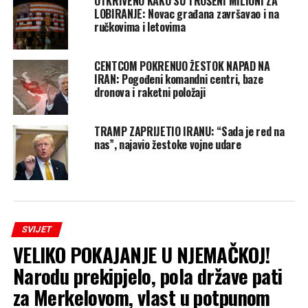
OTKRIVENO KAKO SU TROŠENI MILIONI ZA
LOBIRANJE: Novac građana završavao i na
ručkovima i letovima
CENTCOM POKRENUO ŽESTOK NAPAD NA
IRAN: Pogođeni komandni centri, baze
dronova i raketni položaji
TRAMP ZAPRIJETIO IRANU: “Sada je red na
nas”, najavio žestoke vojne udare
SVIJET
VELIKO POKAJANJE U NJEMAČKOJ!
Narodu prekipjelo, pola države pati
za Merkelovom, vlast u potpunom