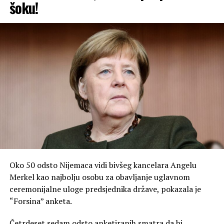
šoku!
Oko 50 odsto Nijemaca vidi bivšeg kancelara Angelu
Merkel kao najbolju osobu za obavljanje uglavnom
ceremonijalne uloge predsjednika države, pokazala je
“Forsina” anketa.
Četrdeset sedam odsto anketiranih smatra da bi