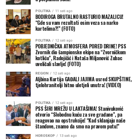
trgovina ljudima ponovo došli u žižu javnosti u Španiji i
širom Evrope, nakon što je tokom masovnog upada
POLITIKA
11 sati ago
migranata u špansku enklavu Seutu prošle sedmice u
BODIROGA BRUTALNO RASTURIO MAZALICU!
“Gde su vam rezultati osim veza sa narko
grad ušlo 72.000 ljudi.
kartelima?!” (FOTO)
POLITIKA
12 sati ago
POBJEDNIČKA ATMOSFERA PORED DRINE! PSS
Zvornik dio šampionske ekipe na “Zvorničkom
kotliću”, Radojičić i Nataša Miljanović Zubac
uveličali slavlje! (FOTO)
REGION
12 sati ago
Aljbina Kurtija GAĐALI JAJIMA usred SKUPŠTINE,
tjelohranitelji hitno uletjeli unutra! (VIDEO)
POLITIKA
12 sati ago
PSS ŠIRI MREŽU U LAKTAŠIMA! Stanivuković
otvorio “Slobodnu kuću za sve građane”, pa
reagovao na opstrukcije! “Kad sklanjaju naše
štandove, znamo da smo na pravom putu!”
HOROSKOP
13 sati ago