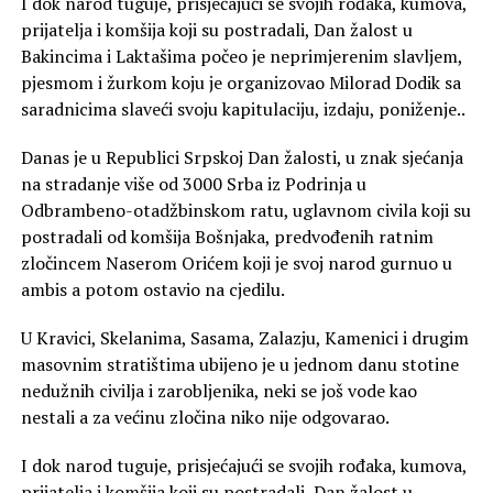
I dok narod tuguje, prisjećajući se svojih rođaka, kumova,
prijatelja i komšija koji su postradali, Dan žalost u
Bakincima i Laktašima počeo je neprimjerenim slavljem,
pjesmom i žurkom koju je organizovao Milorad Dodik sa
saradnicima slaveći svoju kapitulaciju, izdaju, poniženje..
Danas je u Republici Srpskoj Dan žalosti, u znak sjećanja
na stradanje više od 3000 Srba iz Podrinja u
Odbrambeno-otadžbinskom ratu, uglavnom civila koji su
postradali od komšija Bošnjaka, predvođenih ratnim
zločincem Naserom Orićem koji je svoj narod gurnuo u
ambis a potom ostavio na cjedilu.
U Kravici, Skelanima, Sasama, Zalazju, Kamenici i drugim
masovnim stratištima ubijeno je u jednom danu stotine
nedužnih civilja i zarobljenika, neki se još vode kao
nestali a za većinu zločina niko nije odgovarao.
I dok narod tuguje, prisjećajući se svojih rođaka, kumova,
prijatelja i komšija koji su postradali, Dan žalost u