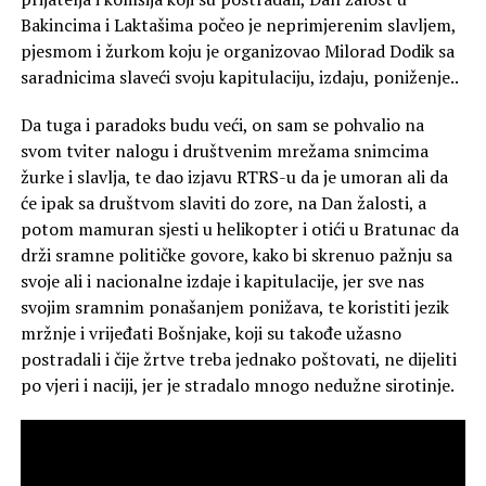
Bakincima i Laktašima počeo je neprimjerenim slavljem,
pjesmom i žurkom koju je organizovao Milorad Dodik sa
saradnicima slaveći svoju kapitulaciju, izdaju, poniženje..
Da tuga i paradoks budu veći, on sam se pohvalio na
svom tviter nalogu i društvenim mrežama snimcima
žurke i slavlja, te dao izjavu RTRS-u da je umoran ali da
će ipak sa društvom slaviti do zore, na Dan žalosti, a
potom mamuran sjesti u helikopter i otići u Bratunac da
drži sramne političke govore, kako bi skrenuo pažnju sa
svoje ali i nacionalne izdaje i kapitulacije, jer sve nas
svojim sramnim ponašanjem ponižava, te koristiti jezik
mržnje i vrijeđati Bošnjake, koji su takođe užasno
postradali i čije žrtve treba jednako poštovati, ne dijeliti
po vjeri i naciji, jer je stradalo mnogo nedužne sirotinje.