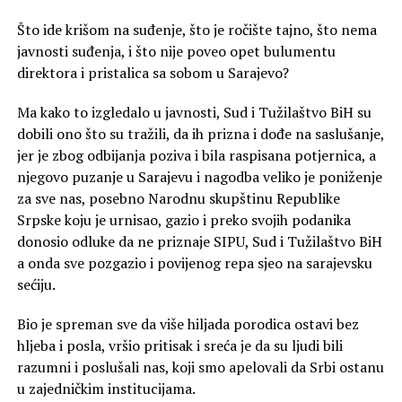
Što ide krišom na suđenje, što je ročište tajno, što nema
javnosti suđenja, i što nije poveo opet bulumentu
direktora i pristalica sa sobom u Sarajevo?
Ma kako to izgledalo u javnosti, Sud i Tužilaštvo BiH su
dobili ono što su tražili, da ih prizna i dođe na saslušanje,
jer je zbog odbijanja poziva i bila raspisana potjernica, a
njegovo puzanje u Sarajevu i nagodba veliko je poniženje
za sve nas, posebno Narodnu skupštinu Republike
Srpske koju je urnisao, gazio i preko svojih podanika
donosio odluke da ne priznaje SIPU, Sud i Tužilaštvo BiH
a onda sve pozgazio i povijenog repa sjeo na sarajevsku
sećiju.
Bio je spreman sve da više hiljada porodica ostavi bez
hljeba i posla, vršio pritisak i sreća je da su ljudi bili
razumni i poslušali nas, koji smo apelovali da Srbi ostanu
u zajedničkim institucijama.