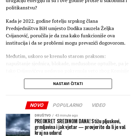
drugačiju energiju ili su i ove godine prošle u sukobima i
politikanstvu?
Kada je 2022. godine fotelju srpskog člana
Predsjedništva BiH umjesto Dodika zauzela Željka
Cvijanović, poručila je da zna kako funkcioniše ova
institucija i da se problemi mogu prevazići dogovorom.
Međutim, uskoro se krenulo starom praksom:
napuštanje sjednica, blokade, međusobne optužbe, pa je
tako Cvijanvićeva nedavno pokrenula veto zbog Komisije
za očuvanje nacionalnih spomenika BiH.
NASTAVI ČITATI
Parlament Republike Srpske je podržao veto, a
Cvijanovićeva je tada poručila da Komšić i Bećirović ne
NOVO
POPULARNO
VIDEO
odustaju od nametanja i preglasavanja.
DRUŠTVO
43 minute ago
“Ja sam izabrana na teritoriji Republike Srpske. To je
PREOKRET SREDINOM DANA! Stižu pljuskovi,
skoro pola teritorije Bosne i Hercegovine. Moja ustavna
grmljavina i jak vjetar — provjerite da li je vaš
kraj na udaru!
obaveza je da štitim interese Republike Srpske i ne pada