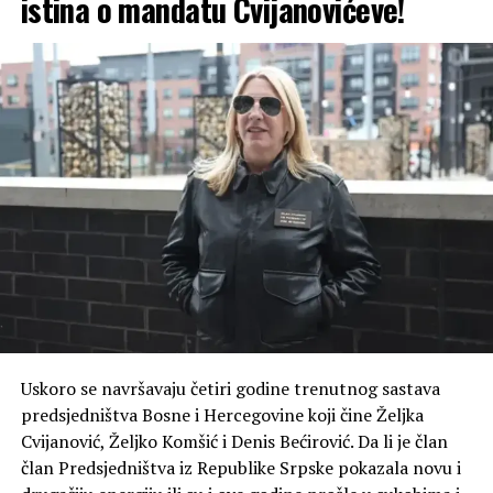
istina o mandatu Cvijanovićeve!
dešavalo i kakve su pogrešne odluke donošene”.
(BN) Foto: BN
Uskoro se navršavaju četiri godine trenutnog sastava
predsjedništva Bosne i Hercegovine koji čine Željka
Cvijanović, Željko Komšić i Denis Bećirović. Da li je član
član Predsjedništva iz Republike Srpske pokazala novu i