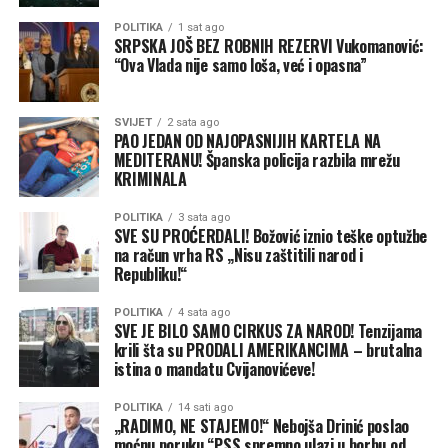
mi na pamet da me mogu obavezivati druga dva člana
POLITIKA
1 sat ago
niti bilo ko drugi sem Ustava i Narodne skupštine šta ću
SRPSKA JOŠ BEZ ROBNIH REZERVI Vukomanović:
“Ova Vlada nije samo loša, već i opasna”
ja raditi u Predsjedništvu”, poručila je Cvijanovićeva
početkom jula ove godine.
SVIJET
2 sata ago
Iz opozicije su tada poručili da Cvijanovićeva nastavlja
PAO JEDAN OD NAJOPASNIJIH KARTELA NA
Dodikovu praksu dizanja tenzija u izbornoj godini, jer je u
MEDITERANU! Španska policija razbila mrežu
KRIMINALA
januaru Cvijanovićeva propustila priliku da pokrene veto
za istu Komisiju. Kada vlast nema šta da ponudi biračima,
POLITIKA
3 sata ago
kaže politikolog Tanja Topić, tenzije i sukobi su stari
SVE SU PROĆERDALI! Božović iznio teške optužbe
provjeren recept.
na račun vrha RS „Nisu zaštitili narod i
Republiku!“
“Podizanje političkih tenzija i temperatura jer se
POLITIKA
4 sata ago
nalazimo u izbornoj godini, a to onda znači da se taj
SVE JE BILO SAMO CIRKUS ZA NAROD! Tenzijama
pritisak pojačava, da međusobni napadi i uvrede na račun
krili šta su PRODALI AMERIKANCIMA – brutalna
istina o mandatu Cvijanovićeve!
onih drugih bivaju pojačani, a da se pri tome vi nastojite
prikazati kao jedina brana i zaštitnik sopstvenih
POLITIKA
14 sati ago
nacionalnih interesa”, kaže Topićeva.
„RADIMO, NE STAJEMO!“ Nebojša Drinić poslao
moćnu poruku “PSS spremno ulazi u borbu od