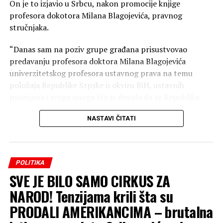
On je to izjavio u Srbcu, nakon promocije knjige
profesora dokotora Milana Blagojevića, pravnog
stručnjaka.
“Danas sam na poziv grupe građana prisustvovao
predavanju profesora doktora Milana Blagojevića
univerzitetskog profesora ustavnog prava na temu
položaja Republike Srpske u okviru BiH, ustavnih
promjena i svega onoga što je dovelo da se Republika
Srpska danas nalazi u situaciji u kojoj se nalazi”, rekao je
NASTAVI ČITATI
Božović i dodao:
“Propoštene su mnoge prilike. U određenim odlukama
koje su donošene, najodgovorniji ljudi koji su obavljali
POLITIKA
funkcije u ime Republike Srpske u BiH nisu zaštitili
SVE JE BILO SAMO CIRKUS ZA
interese Srpske.
NAROD! Tenzijama krili šta su
Profesor nas je svojim predavanjem na te stvari
PRODALI AMERIKANCIMA – brutalna
upozorio, odnosno isključivo pričao o onome šta se