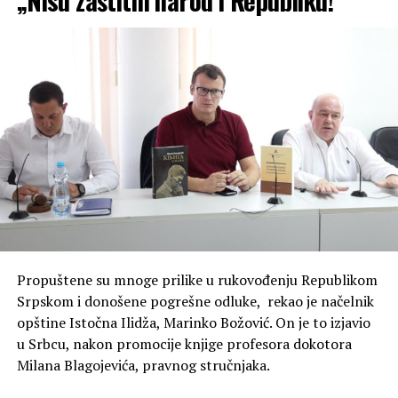
Kaže da ne očekuje da vlast predvidi svaku krizu, jer to
ne može niko, ali da svaka ozbiljna Vlada ima plan, osim
Vlade Republike Srpske kojoj je jedini plan da se održi na
vlasti.
-Prošli smo pandemiju, poremećaje na svjetskom tržištu,
ogromna poskupljenja i različite krize koje su nam
pokazale koliko je opasno zavisiti od toga šta će se
dogoditi negdje drugo. Kada imate odgovornost za
Republiku Srpsku, „snaći ćemo se“ nije plan, već
apsolutna nebriga za građane i Republiku Srpsku- navela
je ona.
Propuštene su mnoge prilike u rukovođenju Republikom
Blink
Srpskom i donošene pogrešne odluke, rekao je načelnik
opštine Istočna Ilidža, Marinko Božović. On je to izjavio
u Srbcu, nakon promocije knjige profesora dokotora
Milana Blagojevića, pravnog stručnjaka.