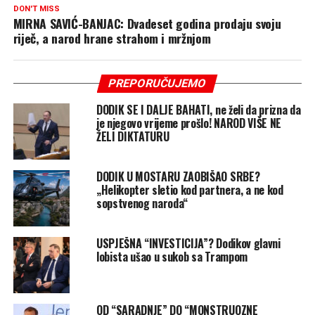
DON'T MISS
MIRNA SAVIĆ-BANJAC: Dvadeset godina prodaju svoju
riječ, a narod hrane strahom i mržnjom
PREPORUČUJEMO
DODIK SE I DALJE BAHATI, ne želi da prizna da
je njegovo vrijeme prošlo! NAROD VIŠE NE
ŽELI DIKTATURU
DODIK U MOSTARU ZAOBIŠAO SRBE?
„Helikopter sletio kod partnera, a ne kod
sopstvenog naroda“
USPJEŠNA “INVESTICIJA”? Dodikov glavni
lobista ušao u sukob sa Trampom
OD “SARADNJE” DO “MONSTRUOZNE