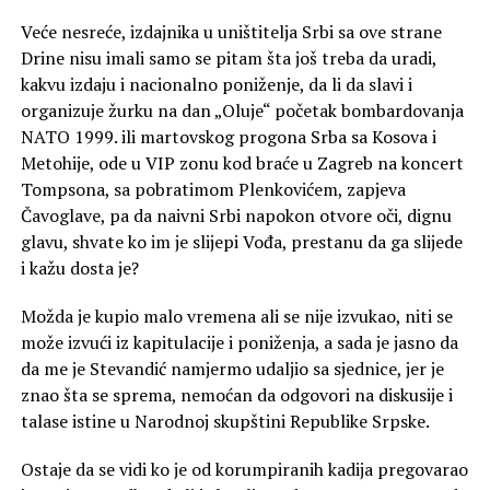
Veće nesreće, izdajnika u uništitelja Srbi sa ove strane
Drine nisu imali samo se pitam šta još treba da uradi,
kakvu izdaju i nacionalno poniženje, da li da slavi i
organizuje žurku na dan „Oluje“ početak bombardovanja
NATO 1999. ili martovskog progona Srba sa Kosova i
Metohije, ode u VIP zonu kod braće u Zagreb na koncert
Tompsona, sa pobratimom Plenkovićem, zapjeva
Čavoglave, pa da naivni Srbi napokon otvore oči, dignu
glavu, shvate ko im je slijepi Vođa, prestanu da ga slijede
i kažu dosta je?
Možda je kupio malo vremena ali se nije izvukao, niti se
može izvući iz kapitulacije i poniženja, a sada je jasno da
da me je Stevandić namjermo udaljio sa sjednice, jer je
znao šta se sprema, nemoćan da odgovori na diskusije i
talase istine u Narodnoj skupštini Republike Srpske.
Ostaje da se vidi ko je od korumpiranih kadija pregovarao