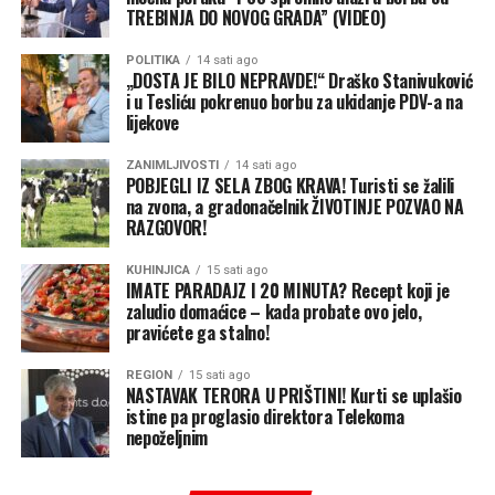
Marinko Božović iz SDS-a kaže da postoji još jedno
TREBINJA DO NOVOG GRADA” (VIDEO)
veoma sporno djelovanje Cvijanovićeve na ovoj funkciji, a
POLITIKA
14 sati ago
koje nije povezano za Predsjedništvom, nego sa vrhom
„DOSTA JE BILO NEPRAVDE!“ Draško Stanivuković
SNSD-a i lobiranjem.
i u Tesliću pokrenuo borbu za ukidanje PDV-a na
lijekove
“Da ćemo vjerovatno nešto kasnije saznati šta je sve u
stvari založeno kada su u pitanju interesi Republike
ZANIMLJIVOSTI
14 sati ago
POBJEGLI IZ SELA ZBOG KRAVA! Turisti se žalili
Srpske u raznim odlascima u Sjedinjene Američke Države
na zvona, a gradonačelnik ŽIVOTINJE POZVAO NA
i lobiranje i davanje određenih stvari vezanih za interese
RAZGOVOR!
Republike Srpske da bi se skinule sankcije jednoj osobi, a
generalno kada je u pitanju priča i ono što bi trebalo da
KUHINJICA
15 sati ago
IMATE PARADAJZ I 20 MINUTA? Recept koji je
radi srpski član Predsjedništva dovedeno je opet na istu
zaludio domaćice – kada probate ovo jelo,
platformu koja se zove dizanje tenzija, povlačenje
pravićete ga stalno!
vitalnih nacionalnih interesa odnosno veta i onda
REGION
15 sati ago
srbovanje u Narodnoj skupštini Republike Srpske”, kaže
NASTAVAK TERORA U PRIŠTINI! Kurti se uplašio
Božović.
istine pa proglasio direktora Telekoma
nepoželjnim
U opoziciji podsjećaju i na 2014. godinu i aferu dva
papka, kada se pojavio audio snimak na kojem