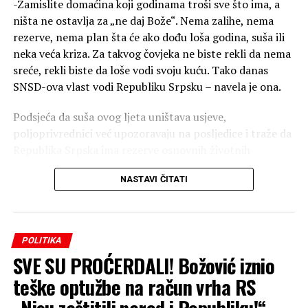
-Zamislite domaćina koji godinama troši sve što ima, a
ništa ne ostavlja za „ne daj Bože“. Nema zalihe, nema
rezerve, nema plan šta će ako dođu loša godina, suša ili
neka veća kriza. Za takvog čovjeka ne biste rekli da nema
sreće, rekli biste da loše vodi svoju kuću. Tako danas
SNSD-ova vlast vodi Republiku Srpsku – navela je ona.
Podsjeća da suša ovog ljeta uništava usjeve,
poljoprivrednici već upozoravaju na posljedice i traže da
Republika Srpska ima rezerve osnovnih životnih
namirnica.
NASTAVI ČITATI
-Kada nemate rezerve, svaki poremećaj na tržištu i svaka
loša poljoprivredna godina direktno udaraju na građane.
Čak je i premijer prije pet mjeseci priznao da su
POLITIKA
Republici Srpskoj robne rezerve potrebne, ali pet
SVE SU PROĆERDALI! Božović iznio
mjeseci kasnije ne znamo ni za jedan konkretan korak
koji je Vlada preduzela da ih uspostavi što jasno pokazuje
teške optužbe na račun vrha RS
da im briga za građane nije prioritet – navela je ona.
„Nisu zaštitili narod i Republiku!“