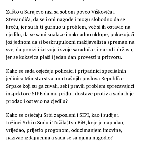
Zašto u Sarajevo nisi sa sobom poveo Viškovića i
Stevandića, da se i oni nagode i mogu slobodno da se
kreću, jer su ih ti gurnuo u problem, već si ih ostavio na
cjedilu, da se sami snalaze i naknadno uklope, pokazujući
još jednom da si beskrupulozni makijavelista spreman na
sve, da ponizi i žrtvuje i svoje saradnike, i narod i državu,
jer se kukavica plaši i jedan dan provesti u pritvoru.
Kako se sada osjećaju policajci i pripadnici specijalnih
jedinica Ministarstva unutrašnjih poslova Republike
Srpske koji su ga čuvali, sebi pravili problem sprečavajući
inspektore SIPE da mu priđu i dostave protiv a sada ih je
prodao i ostavio na cjedilu?
Kako se osjećaju Srbi zaposleni i SIPI, kao i sudije i
tužioci Srbi u Sudu i Tužilaštvu BiH, koje je napadao,
vrijeđao, prijetio progonom, oduzimanjem imovine,
nazivao izdajnicima a sada se sa njima nagodio?