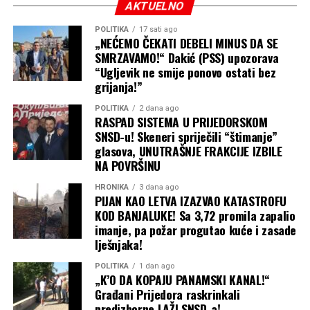
AKTUELNO
Cvijanovićeva, tadašnja premijerka Republike Srpske
praktično kupuje podršku dvojice poslanika.
POLITIKA
17 sati ago
„NEĆEMO ČEKATI DEBELI MINUS DA SE
Cvijanovićeva nikada nije odgovarala za ovu aferu ni pred
SMRZAVAMO!“ Dakić (PSS) upozorava
“Ugljevik ne smije ponovo ostati bez
pravosuđem, a ni politički jer je njena karijera u SNSD-u
grijanja!”
godinama u usponu. Od tada je masovno krenula i pojava
ove vrste političke korupcije koja je u brojnim
POLITIKA
2 dana ago
RASPAD SISTEMA U PRIJEDORSKOM
slučajevima SNSD održavala na vlasti.
SNSD-u! Skeneri spriječili “štimanje”
glasova, UNUTRAŠNJE FRAKCIJE IZBILE
NA POVRŠINU
HRONIKA
3 dana ago
PIJAN KAO LETVA IZAZVAO KATASTROFU
KOD BANJALUKE! Sa 3,72 promila zapalio
imanje, pa požar progutao kuće i zasade
lješnjaka!
POLITIKA
1 dan ago
„K’O DA KOPAJU PANAMSKI KANAL!“
Građani Prijedora raskrinkali
predizborne LAŽI SNSD-a!