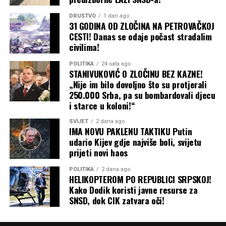
DRUŠTVO
1 dan ago
31 GODINA OD ZLOČINA NA PETROVAČKOJ
CESTI! Danas se odaje počast stradalim
civilima!
(BN)
POLITIKA
24 sata ago
STANIVUKOVIĆ O ZLOČINU BEZ KAZNE!
„Nije im bilo dovoljno što su protjerali
250.000 Srba, pa su bombardovali djecu
i starce u koloni!“
SVIJET
2 dana ago
IMA NOVU PAKLENU TAKTIKU Putin
udario Kijev gdje najviše boli, svijetu
prijeti novi haos
POLITIKA
2 dana ago
HELIKOPTEROM PO REPUBLICI SRPSKOJ!
Kako Dodik koristi javne resurse za
SNSD, dok CIK zatvara oči!