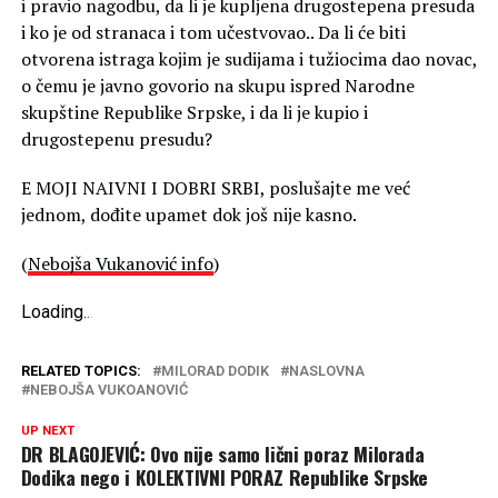
i pravio nagodbu, da li je kupljena drugostepena presuda
i ko je od stranaca i tom učestvovao.. Da li će biti
otvorena istraga kojim je sudijama i tužiocima dao novac,
o čemu je javno govorio na skupu ispred Narodne
skupštine Republike Srpske, i da li je kupio i
drugostepenu presudu?
E MOJI NAIVNI I DOBRI SRBI, poslušajte me već
jednom, dođite upamet dok još nije kasno.
(
Nebojša Vukanović info
)
Loading
.
.
.
RELATED TOPICS:
MILORAD DODIK
NASLOVNA
NEBOJŠA VUKOANOVIĆ
UP NEXT
DR BLAGOJEVIĆ: Ovo nije samo lični poraz Milorada
Dodika nego i KOLEKTIVNI PORAZ Republike Srpske