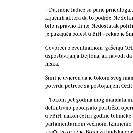
– Da, moje ladice su pune prijedloga. 
ključnih aktera da to podrže. Ne želi
bilo ispravno ili ne. Nedostatak poli
je puzajuća bolest u BiH – rekao je Šm
Govoreći o eventualnom gašenju OHR-
uspostavljanja Dejtona, ali navodi da 
niska.
Šmit je uvjeren da je tokom svog man
potvrda potrebe za postojanjem OHR-
– Tokom pet godina mog mandata mnog
definitivno poboljšalo političku oper
u FBiH, nakon četiri godine tehničke 
parlamentarnom većinom. Izmijenio 
krađu iskorijene. Borci za ljudska pra