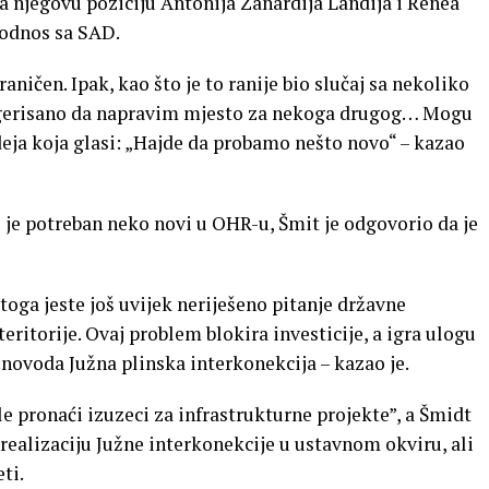
a njegovu poziciju Antonija Zanardija Landija i Renea
 odnos sa SAD.
ičen. Ipak, kao što je to ranije bio slučaj sa nekoliko
sugerisano da napravim mjesto za nekoga drugog… Mogu
ideja koja glasi: „Hajde da probamo nešto novo“ – kazao
 je potreban neko novi u OHR-u, Šmit je odgovorio da je
 toga jeste još uvijek neriješeno pitanje državne
ritorije. Ovaj problem blokira investicije, a igra ulogu
inovoda Južna plinska interkonekcija – kazao je.
le pronaći izuzeci za infrastrukturne projekte”, a Šmidt
 realizaciju Južne interkonekcije u ustavnom okviru, ali
ti.