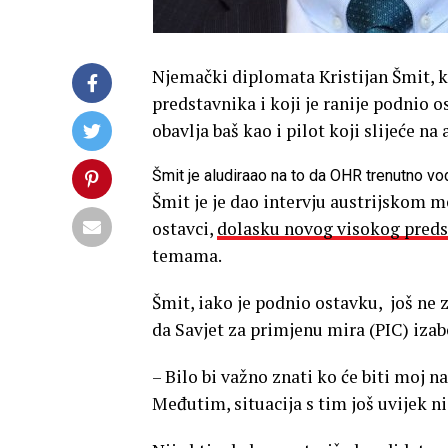
Njemački diplomata Kristijan Šmit, k
predstavnika i koji je ranije podnio o
obavlja baš kao i pilot koji slijeće n
Šmit je aludiraao na to da OHR trenutno v
Šmit je je dao intervju austrijskom m
ostavci,
dolasku novog visokog preds
temama.
Šmit, iako je podnio ostavku, još ne 
da Savjet za primjenu mira (PIC) iza
– Bilo bi važno znati ko će biti moj 
Međutim, situacija s tim još uvijek ni