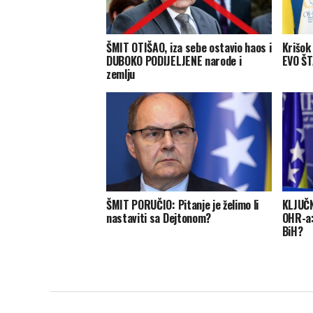
ŠMIT OTIŠAO, iza sebe ostavio haos i
Krišok
DUBOKO PODIJELJENE narode i
EVO ŠT
zemlju
ŠMIT PORUČIO: Pitanje je želimo li
KLJUČ
nastaviti sa Dejtonom?
OHR-a:
BiH?