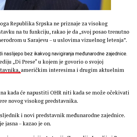
oga Republika Srpska ne priznaje za visokog
stavku na tu funkciju, rakao je da „svoj posao trenutno
a aerodrom u Sarajevu – u uslovima vizuelnog letenja”.
odi naslijepo bez ikakvog navigiranja međunarodne zajednice.
ediju „Di Prese“ u kojem je govorio o svojoj
tavnika,
američkim interesima i drugim aktuelnim
zna kada će napustiti OHR niti kada se može očekivati
bere novog visokog predstavnika.
nasljednik i novi predstavnik međunarodne zajednice.
je jasna – kazao je on.