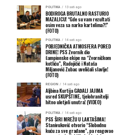
POLITIKA
13 sati ago
BODIROGA BRUTALNO RASTURIO
MAZALICU! “Gde su vam rezultati
osim veza sa narko kartelima?!”
(FOTO)
POLITIKA
14 sati ago
POBJEDNIČKA ATMOSFERA PORED
DRINE! PSS Zvornik dio
šampionske ekipe na “Zvorničkom
kotliću”, Radojičić i Nataša
Miljanović Zubac uveličali slavlje!
(FOTO)
REGION
14 sati ago
Aljbina Kurtija GAĐALI JAJIMA
usred SKUPŠTINE, tjelohranitelji
hitno uletjeli unutra! (VIDEO)
POLITIKA
14 sati ago
PSS ŠIRI MREŽU U LAKTAŠIMA!
Stanivuković otvorio “Slobodnu
kuću za sve građane”, pa reagovao