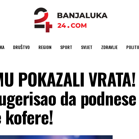
KA
DRUŠTVO
REGION
SPORT
SVIJET
ZDRAVLJE
POLITI
MU POKAZALI VRATA!
sugerisao da podnese
 kofere!