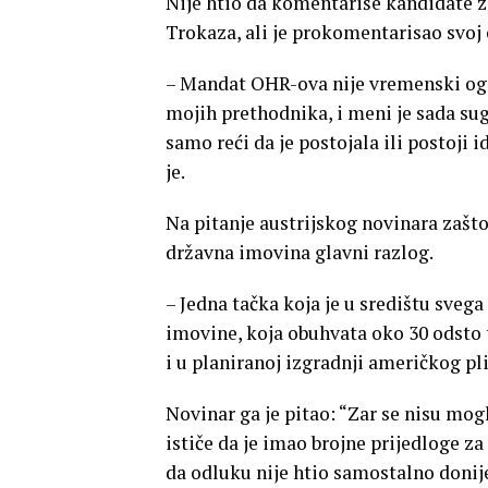
Nije htio da komentariše kandidate z
Trokaza, ali je prokomentarisao svoj
– Mandat OHR-ova nije vremenski ogran
mojih prethodnika, i meni je sada 
samo reći da je postojala ili postoji 
je.
Na pitanje austrijskog novinara zašto
državna imovina glavni razlog.
– Jedna tačka koja je u središtu svega
imovine, koja obuhvata oko 30 odsto te
i u planiranoj izgradnji američkog pl
Novinar ga je pitao: “Zar se nisu mog
ističe da je imao brojne prijedloge za
da odluku nije htio samostalno donije