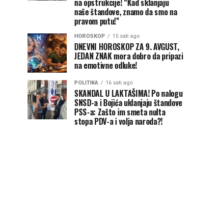
na opstrukcije! “Kad sklanjaju
naše štandove, znamo da smo na
pravom putu!”
HOROSKOP
15 sati ago
DNEVNI HOROSKOP ZA 9. AVGUST,
JEDAN ZNAK mora dobro da pripazi
na emotivne odluke!
POLITIKA
16 sati ago
SKANDAL U LAKTAŠIMA! Po nalogu
SNSD-a i Bojića uklanjaju štandove
PSS-a: Zašto im smeta nulta
stopa PDV-a i volja naroda?!