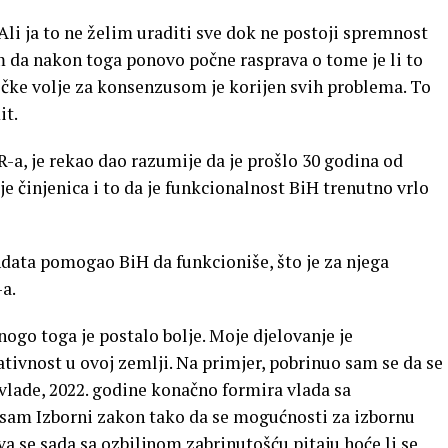
Ali ja to ne želim uraditi sve dok ne postoji spremnost
m da nakon toga ponovo počne rasprava o tome je li to
tičke volje za konsenzusom je korijen svih problema. To
it.
a, je rekao dao razumije da je prošlo 30 godina od
je činjenica i to da je funkcionalnost BiH trenutno vrlo
data pomogao BiH da funkcioniše, što je za njega
a.
o toga je postalo bolje. Moje djelovanje je
ativnost u ovoj zemlji. Na primjer, pobrinuo sam se da se
vlade, 2022. godine konačno formira vlada sa
sam Izborni zakon tako da se mogućnosti za izbornu
va se sada sa ozbiljnom zabrinutošću pitaju hoće li se