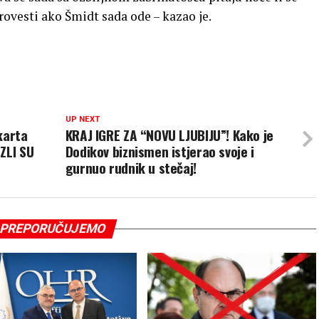
rovesti ako Šmidt sada ode – kazao je.
UP NEXT
karta
KRAJ IGRE ZA “NOVU LJUBIJU”! Kako je
ZLI SU
Dodikov biznismen istjerao svoje i
gurnuo rudnik u stečaj!
PREPORUČUJEMO