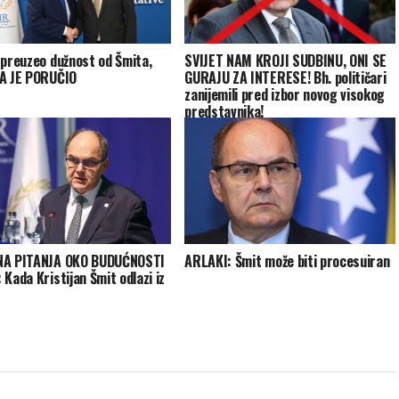
 preuzeo dužnost od Šmita,
SVIJET NAM KROJI SUDBINU, ONI SE
A JE PORUČIO
GURAJU ZA INTERESE! Bh. političari
zanijemili pred izbor novog visokog
predstavnika!
NA PITANJA OKO BUDUĆNOSTI
ARLAKI: Šmit može biti procesuiran
 Kada Kristijan Šmit odlazi iz