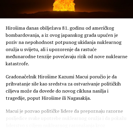
Hirošima danas obilježava 81. godinu od američkog
bombardovanja, a iz ovog japanskog grada upućen je
poziv na nepohodnost potpunog ukidanja nuklearnog
oružja u svijetu, ali i upozorenje da rastuće
međunarodne tenzije povećavaju rizik od nove nuklearne
katastrofe.
Gradonačelnik Hirošime Kazumi Macui poručio je da
prihvatanje sile kao sredstva za ostvarivanje političkih
ciljeva može da dovede do novog ciklusa nasilja i
tragedije, poput Hirošime ili Nagasakija.
Macui je pozvao političke lidere da prepoznaju razorne
posljedice svake upotrebe nuklearnog oružja i da pokažu
liderstvo s ciljem nuklearnog razoružanja kroz
međunarodnu saradnju. U Japanu je održana