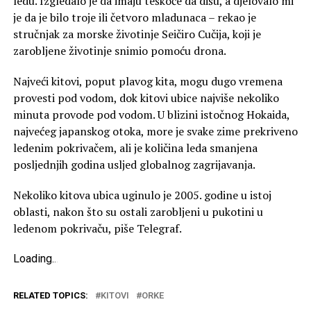
ledu. Izgledalo je da imaju teškoće da dišu, a djelovalo mi
je da je bilo troje ili četvoro mladunaca – rekao je
stručnjak za morske životinje Seičiro Cučija, koji je
zarobljene životinje snimio pomoću drona.
Najveći kitovi, poput plavog kita, mogu dugo vremena
provesti pod vodom, dok kitovi ubice najviše nekoliko
minuta provode pod vodom. U blizini istočnog Hokaida,
najvećeg japanskog otoka, more je svake zime prekriveno
ledenim pokrivačem, ali je količina leda smanjena
posljednjih godina usljed globalnog zagrijavanja.
Nekoliko kitova ubica uginulo je 2005. godine u istoj
oblasti, nakon što su ostali zarobljeni u pukotini u
ledenom pokrivaču, piše Telegraf.
Loading
.
.
.
RELATED TOPICS:
KITOVI
ORKE