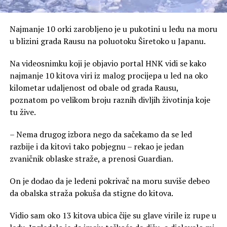
Najmanje 10 orki zarobljeno je u pukotini u ledu na moru
u blizini grada Rausu na poluotoku Širetoko u Japanu.
Na videosnimku koji je objavio portal HNK vidi se kako
najmanje 10 kitova viri iz malog procijepa u led na oko
kilometar udaljenost od obale od grada Rausu,
poznatom po velikom broju raznih divljih životinja koje
tu žive.
– Nema drugog izbora nego da sačekamo da se led
razbije i da kitovi tako pobjegnu – rekao je jedan
zvaničnik oblaske straže, a prenosi Guardian.
On je dodao da je ledeni pokrivač na moru suviše debeo
da obalska straža pokuša da stigne do kitova.
Vidio sam oko 13 kitova ubica čije su glave virile iz rupe u