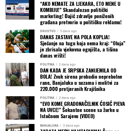
“AKO NEMATE ZA LJEKARA, ETO MENE U
vjerovatno da će ta strategija upaliti, navodi se u analizi
KOMBIJU!” Skandalozan politički
Tajma. Šta Ukrajina može da uradi
marketing! Đajić zdravlje poniženih
Podrška Evrope Ukrajini i dalje je čvrsta, a vlade koje trpe
građana pretvorio u političku reklamu!
posljedice poskupljenja prije će okriviti Moskvu nego
DRUŠTVO
3 dana ago
Kijev. Ipak, Putin očajnički želi pobjede na frontu, pa će
DANAS ZASTAVE NA POLA KOPLJA!
gurati po svom čak i bez čiste i ubjedljive pobjede na
Sjećanje na tugu koja nema kraj: “Oluja”
pomolu. Isto tako, ne treba očekivati ni obnovu
je zbrisala vjekovna ognjišta, a tišina
danas vrišti!
sporazuma postignutog pod okriljem Ujedinjenih nacija
u julu 2022. godine, koji je ranije omogućio bezbjednu
POLITIKA
2 dana ago
plovidbu do i iz ukrajinskih luka.
DAN KADA JE SRPSKA ZANIJEMILA OD
BOLA! Zvuk sirena probudio neprebolne
rane, Banjaluka u suzama i molitvi za
Baš kao što je kriza u Ormuskom moreuzu primorala
220.000 protjeranih Krajišnika
susjedne zemlje da grozničavo traže nove puteve za
izvoz nafte iz Persijskog zaliva, tako bi i Ukrajina mogla
POLITIKA
2 dana ago
“EVO KOME GRADONAČELNIK ĆOSIĆ PJEVA
da preusmjeri izvoz žita preko Dunava, rumunskih luka i
NA UVCE!” Šokantne scene sa žurke u
željeznice, kao što je to činila na početku rata. Ali, kao i
Istočnom Sarajevu (VIDEO)
tada, ta alternativna rješenja su skupa i logistički znatno
komplikovanija.
BANJALUKA
3 dana ago