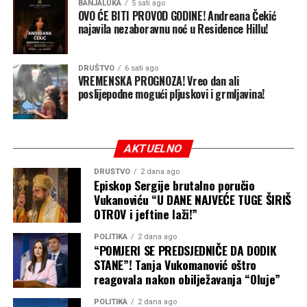
BANJALUKA
5 sati ago
nastaviti da gađa luke raketama i dronovima, ne
OVO ĆE BITI PROVOD GODINE! Andreana Čekić
najavila nezaboravnu noć u Residence Hillu!
ostavljajući osiguravajućim kućama razlog da smanje
premije, a brodovlasnicima motiv da se vrate.
DRUŠTVO
6 sati ago
Pored toga što smanjuje prihode Kijeva i njegovu
VREMENSKA PROGNOZA! Vreo dan ali
poslijepodne mogući pljuskovi i grmljavina!
sposobnost da finansira rat, Moskva se nada da će
skokom cijena hrane na globalnom nivou oslabiti i
međunarodnu podršku Ukrajini. Ukrajina obezbjeđuje
četvrtinu uvoza pšenice za Egipat i oko 18 procenata za
AKTUELNO
Indoneziju. Takođe je najveći dobavljač kukuruza za
DRUŠTVO
2 dana ago
Evropsku uniju, pokriva čak 92 odsto njenog uvoza
Episkop Sergije brutalno poručio
suncokretovog ulja i ostaje ključni izvor stočne hrane i
Vukanoviću “U DANE NAJVEĆE TUGE ŠIRIŠ
biljnih ulja.
OTROV i jeftine laži!”
Putin računa na to da će poskupljenje hrane – u
POLITIKA
2 dana ago
“POMJERI SE PREDSJEDNIČE DA DODIK
trenutku kada američki rat sa Iranom već podiže cijene
STANE”! Tanja Vukomanović oštro
nafte i svega ostalog – primorati ukrajinske trgovinske
reagovala nakon obilježavanja “Oluje”
partnere, prije svega u Evropi, da pritisnu Kijev da
POLITIKA
2 dana ago
obustavi napade unutar Rusije. Međutim, malo je