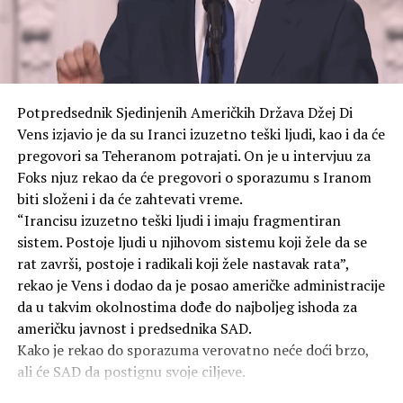
govorima da su SAD izvršile napade na gradove Hirošimu
i Nagasaki, navodi TASS.
Američke snage izvele su napade atomskim oružjem sa
zvanično navedenim ciljem ubrzavanja predaje Japana.
Potpredsednik Sjedinjenih Američkih Država Džej Di
To ostaju jedini slučajevi upotrebe nuklearnog oružja u
Vens izjavio je da su Iranci izuzetno teški ljudi, kao i da će
ratovanju u ljudskoj istoriji. Prema različitim
pregovori sa Teheranom potrajati. On je u intervjuu za
procjenama, bomba bačena na Hirošimu 6. avgusta 1945.
Foks njuz rekao da će pregovori o sporazumu s Iranom
godine ubila je između 70.000 i 100.000 ljudi na sam dan
biti složeni i da će zahtevati vreme.
eksplozije.
“Irancisu izuzetno teški ljudi i imaju fragmentiran
sistem. Postoje ljudi u njihovom sistemu koji žele da se
Do kraja 1945. godine, broj žrtava porastao je na
rat završi, postoje i radikali koji žele nastavak rata”,
140.000, jer su ljudi umirali u bolnicama od zadobijenih
rekao je Vens i dodao da je posao američke administracije
povreda i izloženosti zračenju. Ukupan broj žrtava
da u takvim okolnostima dođe do najboljeg ishoda za
bombardovanja sada prelazi 350.000.
američku javnost i predsednika SAD.
Kako je rekao do sporazuma verovatno neće doći brzo,
SAD i dalje ne priznaju moralnu odgovornost za
ali će SAD da postignu svoje ciljeve.
atomska bombardovanja, pravdajući svoje postupke kao
“vojnu nužnost”.