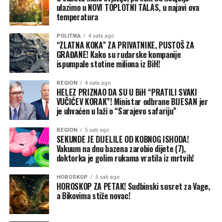
ulazimo u NOVI TOPLOTNI TALAS, u najavi ova
od novih napada.
temperatura
Ovo nije prvi put da je pomorski saobraćaj na Crnom
POLITIKA
4 sata ago
moru prekinut od početka ruske invazije. Talasi ruskih
“ZLATNA KOKA” ZA PRIVATNIKE, PUSTOŠ ZA
GRAĐANE! Kako su rudarske kompanije
napada na luke krajem 2025. i početkom 2026. godine
ispumpale stotine miliona iz BiH!
nisu zadugo usporili rad. Ali ovi posljednji udari su i širi i
žešći, u velikoj mjeri zato što su nedavni uspjesi Ukrajine,
REGION
4 sata ago
HELEZ PRIZNAO DA SU U BiH “PRATILI SVAKI
naročito unutar same Rusije, isprovocirali Putina da
VUČIĆEV KORAK”! Ministar odbrane BIJESAN jer
pokuša da povrati inicijativu na frontu. Za sada, i
je uhvaćen u laži o “Sarajevo safariju”
Ukrajina i Rusija ostaju posvećene agresivnim vojnim
strategijama.
REGION
5 sati ago
SEKUNDE JE DIJELILE OD KOBNOG ISHODA!
Vakuum na dnu bazena zarobio dijete (7),
Putinova taktika i glavni cilj
doktorka je golim rukama vratila iz mrtvih!
Neposredni problem Ukrajine jeste to što se oslanja na
ograničene zalihe američkih PVO sistema „patriot” –
HOROSKOP
5 sati ago
jedinu pouzdanu odbranu od ruskih raketa – kako bi
HOROSKOP ZA PETAK! Sudbinski susret za Vage,
a Bikovima stiže novac!
zaštitila svoje gradove i vojne linije snabdijevanja.
Premještanje „patriota” radi odbrane luka bilo bi i
preskupo i izuzetno rizično. Svjesna toga, Rusija će