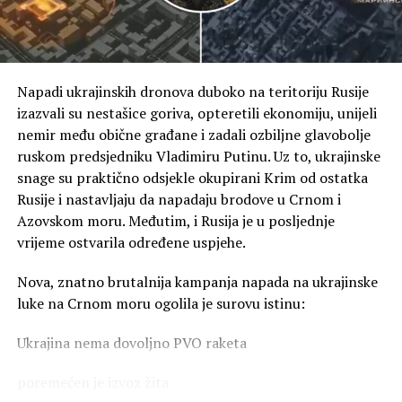
Napadi ukrajinskih dronova duboko na teritoriju Rusije
izazvali su nestašice goriva, opteretili ekonomiju, unijeli
nemir među obične građane i zadali ozbiljne glavobolje
ruskom predsjedniku Vladimiru Putinu. Uz to, ukrajinske
snage su praktično odsjekle okupirani Krim od ostatka
Rusije i nastavljaju da napadaju brodove u Crnom i
Azovskom moru. Međutim, i Rusija je u posljednje
vrijeme ostvarila određene uspjehe.
Nova, znatno brutalnija kampanja napada na ukrajinske
luke na Crnom moru ogolila je surovu istinu:
Ukrajina nema dovoljno PVO raketa
poremećen je izvoz žita