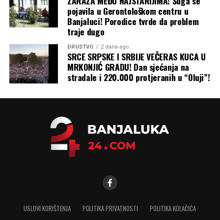
ZARAZA MEĐU NAJSTARIJIMA! Šuga se
pojavila u Gerontološkom centru u
Zbog svega ovoga, priroda ruskog rata protiv Ukrajine
Banjaluci! Porodice tvrde da problem
nastaviće da se mijenja dok obje strane traže način da
traje dugo
prekinu pat-poziciju na frontu u svoju korist. A
ekonomska šteta, koja se osjeća daleko izvan granica
DRUŠTVO
2 dana ago
SRCE SRPSKE I SRBIJE VEČERAS KUCA U
Ukrajine i Rusije, nastaviće da se gomila, piše Blic.
MRKONJIĆ GRADU! Dan sjećanja na
stradale i 220.000 protjeranih u “Oluji”!
USLOVI KORIŠTENJA
POLITIKA PRIVATNOSTI
POLITIKA KOLAČIĆA