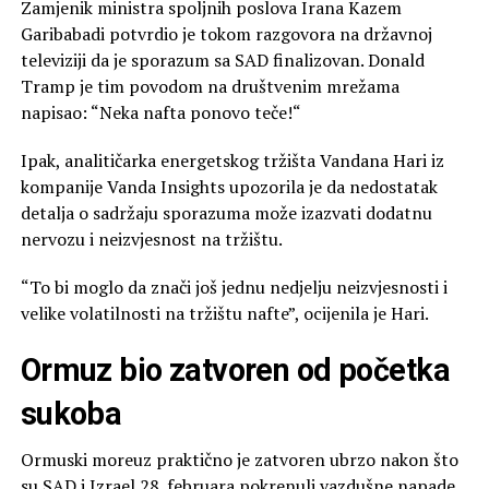
Zamjenik ministra spoljnih poslova Irana Kazem
Garibabadi potvrdio je tokom razgovora na državnoj
televiziji da je sporazum sa SAD finalizovan. Donald
Tramp je tim povodom na društvenim mrežama
napisao: “Neka nafta ponovo teče!“
Ipak, analitičarka energetskog tržišta Vandana Hari iz
kompanije Vanda Insights upozorila je da nedostatak
detalja o sadržaju sporazuma može izazvati dodatnu
nervozu i neizvjesnost na tržištu.
“To bi moglo da znači još jednu nedjelju neizvjesnosti i
velike volatilnosti na tržištu nafte”, ocijenila je Hari.
Ormuz bio zatvoren od početka
sukoba
Ormuski moreuz praktično je zatvoren ubrzo nakon što
su SAD i Izrael 28. februara pokrenuli vazdušne napade