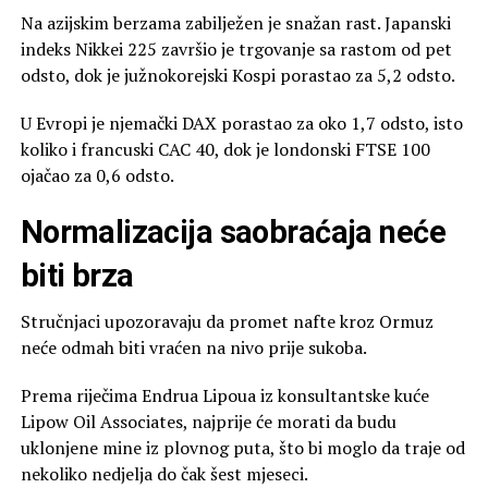
Na azijskim berzama zabilježen je snažan rast. Japanski
indeks Nikkei 225 završio je trgovanje sa rastom od pet
odsto, dok je južnokorejski Kospi porastao za 5,2 odsto.
U Evropi je njemački DAX porastao za oko 1,7 odsto, isto
koliko i francuski CAC 40, dok je londonski FTSE 100
ojačao za 0,6 odsto.
Normalizacija saobraćaja neće
biti brza
Stručnjaci upozoravaju da promet nafte kroz Ormuz
neće odmah biti vraćen na nivo prije sukoba.
Prema riječima Endrua Lipoua iz konsultantske kuće
Lipow Oil Associates, najprije će morati da budu
uklonjene mine iz plovnog puta, što bi moglo da traje od
nekoliko nedjelja do čak šest mjeseci.