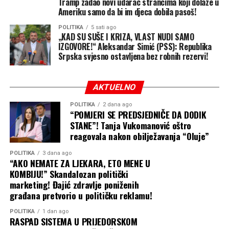
Tramp zadao novi udarac strancima koji dolaze u
Nova pravna bitka na pomolu
Ameriku samo da bi im djeca dobila pasoš!
POLITIKA
5 sati ago
Nove uredbe su pažljivije ograničene od Trampovog
„KAD SU SUŠE I KRIZA, VLAST NUDI SAMO
prethodnog pokušaja, ali to ne znači da će izbjeći sudske
IZGOVORE!“ Aleksandar Simić (PSS): Republika
sporove.
Srpska svjesno ostavljena bez robnih rezervi!
Administracija sada pokušava da se kreće unutar uskih
AKTUELNO
izuzetaka koje američko pravo već priznaje i da
istovremeno pooštri mjere protiv “turizma radi
POLITIKA
2 dana ago
“POMJERI SE PREDSJEDNIČE DA DODIK
porođaja”.
STANE”! Tanja Vukomanović oštro
reagovala nakon obilježavanja “Oluje”
Axios navodi da se očekuju novi pravni izazovi, dok će
ključno pitanje biti da li Trampove uredbe samo
POLITIKA
3 dana ago
sprovode postojeća ograničenja ili pokušavaju da ih
“AKO NEMATE ZA LJEKARA, ETO MENE U
KOMBIJU!” Skandalozan politički
prošire mimo granica koje je Vrhovni sud upravo
marketing! Đajić zdravlje poniženih
postavio.
građana pretvorio u političku reklamu!
POLITIKA
1 dan ago
RASPAD SISTEMA U PRIJEDORSKOM