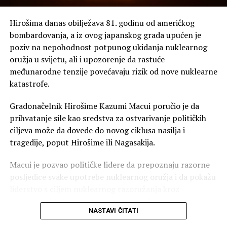
Na meti “turizam radi porođaja”
Hirošima danas obilježava 81. godinu od američkog
Posebnu pažnju privukla je uredba kojom Trampova
bombardovanja, a iz ovog japanskog grada upućen je
administracija želi da pooštri borbu protiv prakse u kojoj
poziv na nepohodnost potpunog ukidanja nuklearnog
strankinje dolaze u SAD prvenstveno radi porođaja kako
oružja u svijetu, ali i upozorenje da rastuće
bi njihovo dijete dobilo američko državljanstvo.
međunarodne tenzije povećavaju rizik od nove nuklearne
katastrofe.
Zamjenik šefa kabineta Bijele kuće Stiven Miler (Stephen
Miller), jedan od glavnih kreatora Trampove imigracione
Gradonačelnik Hirošime Kazumi Macui poručio je da
politike, predstavio je novu uredbu kao zabranu
prihvatanje sile kao sredstva za ostvarivanje političkih
“turizma radi porođaja”.
ciljeva može da dovede do novog ciklusa nasilja i
tragedije, poput Hirošime ili Nagasakija.
Međutim, takva praksa već je ograničena američkim
viznim pravilima. Američki propisi omogućavaju
Macui je pozvao političke lidere da prepoznaju razorne
odbijanje turističke vize kada konzularni službenik utvrdi
posljedice svake upotrebe nuklearnog oružja i da pokažu
da je primarna svrha putovanja porođaj u SAD radi
liderstvo s ciljem nuklearnog razoružanja kroz
sticanja američkog državljanstva za dijete.
međunarodnu saradnju. U Japanu je održana
NASTAVI ČITATI
komemoracija i minut ćutanja u 8.15 časova, tačno u
Zbog toga ostaje pitanje koliko će nova uredba u praksi
vrijeme kada je 6. avgusta 1945. godine američki