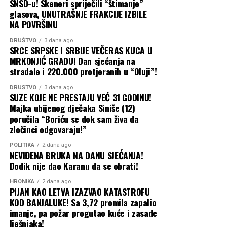
SNSD-u! Skeneri spriječili “štimanje”
glasova, UNUTRAŠNJE FRAKCIJE IZBILE
NA POVRŠINU
DRUŠTVO
3 dana ago
SRCE SRPSKE I SRBIJE VEČERAS KUCA U
MRKONJIĆ GRADU! Dan sjećanja na
stradale i 220.000 protjeranih u “Oluji”!
DRUŠTVO
3 dana ago
SUZE KOJE NE PRESTAJU VEĆ 31 GODINU!
Majka ubijenog dječaka Siniše (12)
poručila “Boriću se dok sam živa da
zločinci odgovaraju!”
POLITIKA
2 dana ago
NEVIĐENA BRUKA NA DANU SJEĆANJA!
Dodik nije dao Karanu da se obrati!
HRONIKA
2 dana ago
PIJAN KAO LETVA IZAZVAO KATASTROFU
KOD BANJALUKE! Sa 3,72 promila zapalio
imanje, pa požar progutao kuće i zasade
lješnjaka!