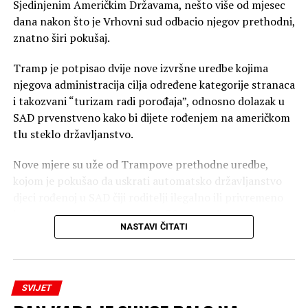
Sjedinjenim Američkim Državama, nešto više od mjesec
dana nakon što je Vrhovni sud odbacio njegov prethodni,
znatno širi pokušaj.
Tramp je potpisao dvije nove izvršne uredbe kojima
njegova administracija cilja određene kategorije stranaca
i takozvani “turizam radi porođaja”, odnosno dolazak u
SAD prvenstveno kako bi dijete rođenjem na američkom
tlu steklo državljanstvo.
Nove mjere su uže od Trampove prethodne uredbe,
kojom je pokušao da uskrati automatsko državljanstvo
djeci rođenoj u SAD čiji roditelji ilegalno ili privremeno
borave u zemlji. Vrhovni sud je 30. juna odbacio tu
NASTAVI ČITATI
uredbu i potvrdio da djeca rođena u SAD roditeljima koji
ilegalno ili privremeno borave u zemlji imaju
državljanstvo po rođenju. Odluka je donesena
rezultatom 6:3, pri čemu je pet sudija zaključilo da to
SVIJET
pravo garantuje 14. amandman, dok je sudija Bret