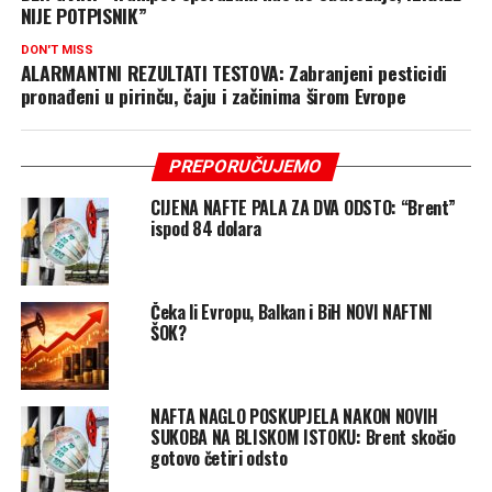
NIJE POTPISNIK”
DON'T MISS
ALARMANTNI REZULTATI TESTOVA: Zabranjeni pesticidi
pronađeni u pirinču, čaju i začinima širom Evrope
PREPORUČUJEMO
CIJENA NAFTE PALA ZA DVA ODSTO: “Brent”
ispod 84 dolara
Čeka li Evropu, Balkan i BiH NOVI NAFTNI
ŠOK?
NAFTA NAGLO POSKUPJELA NAKON NOVIH
SUKOBA NA BLISKOM ISTOKU: Brent skočio
gotovo četiri odsto