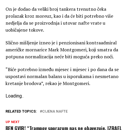
On je dodao da veliki broj tankera trenutno čeka
prolazak kroz moreuz, kao i da će biti potrebno više
nedjelja da se proizvodnja i utovar nafte vrate u
uobičajene tokove.
Slično mišljenje izneo je i penzionisani kontraadmiral
američke mornarice Mark Montgomeri, koji smatra da
potpuna normalizacija neće biti moguća preko noći.
“Biće potrebno između mjesec i mjesec i po dana da se
uspostavi normalan balans u isporukama i nesmetano
kretanje brodova”, rekao je Montgomeri.
Loading
.
.
.
RELATED TOPICS:
CIJENA NAFTE
UP NEXT
BEN GVIR! “Trampov sporazum nas ne obavezuje, IZRAEL