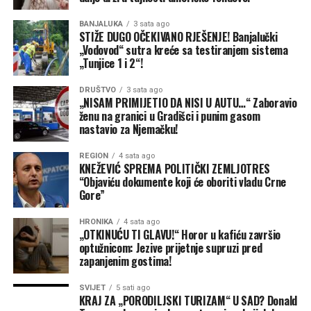
“neprijateljskih stranaca”, kao i na druge specifične
kategorije, prenosi CNN.
BANJALUKA
3 sata ago
STIŽE DUGO OČEKIVANO RJEŠENJE! Banjalučki
Konzervativne sudije bile podijeljene
„Vodovod“ sutra kreće sa testiranjem sistema
„Tunjice 1 i 2“!
Iako je Tramp izgubio slučaj rezultatom 6:3, odluka je
DRUŠTVO
3 sata ago
pokazala ozbiljne razlike među konzervativnim sudijama
„NISAM PRIMIJETIO DA NISI U AUTU…“ Zaboravio
Vrhovnog suda.
ženu na granici u Gradišci i punim gasom
nastavio za Njemačku!
Sudije Klarens Tomas (Clarence Thomas), Semjuel Alito
REGION
4 sata ago
(Samuel Alito) i Nil Gorsuč (Neil Gorsuch) nisu se složile
KNEŽEVIĆ SPREMA POLITIČKI ZEMLJOTRES
sa većinom. Tomas i Gorsuč posebno su osporavali
“Objaviću dokumente koji će oboriti vladu Crne
tumačenje prema kojem 14. amandman tako široko štiti
Gore”
državljanstvo djece stranaca rođene u SAD.
HRONIKA
4 sata ago
„OTKINUĆU TI GLAVU!“ Horor u kafiću završio
Kavano je, s druge strane, glasao da Trampova uredba
optužnicom: Jezive prijetnje supruzi pred
ne može opstati, ali je svoj zaključak zasnovao na
zapanjenim gostima!
saveznom zakonu, a ne na istom ustavnom obrazloženju
kao petočlana većina.
SVIJET
5 sati ago
KRAJ ZA „PORODILJSKI TURIZAM“ U SAD? Donald