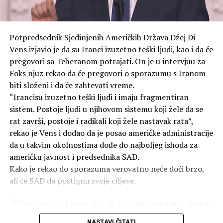
roditeljima koji ilegalno ili privremeno borave u zemlji
Američke snage izvele su napade atomskim oružjem sa
jesu pod američkom jurisdikcijom i stiču državljanstvo
zvanično navedenim ciljem ubrzavanja predaje Japana.
rođenjem.
Potpredsednik Sjedinjenih Američkih Država Džej Di
To ostaju jedini slučajevi upotrebe nuklearnog oružja u
Vens izjavio je da su Iranci izuzetno teški ljudi, kao i da će
ratovanju u ljudskoj istoriji. Prema različitim
Roberts: “Pravo da imate prava”
pregovori sa Teheranom potrajati. On je u intervjuu za
procjenama, bomba bačena na Hirošimu 6. avgusta 1945.
Foks njuz rekao da će pregovori o sporazumu s Iranom
godine ubila je između 70.000 i 100.000 ljudi na sam dan
Predsjednik Vrhovnog suda Džon Roberts (John Roberts)
biti složeni i da će zahtevati vreme.
eksplozije.
u odluci je snažno branio istorijsko značenje
“Irancisu izuzetno teški ljudi i imaju fragmentiran
državljanstva po rođenju.
sistem. Postoje ljudi u njihovom sistemu koji žele da se
Do kraja 1945. godine, broj žrtava porastao je na
rat završi, postoje i radikali koji žele nastavak rata”,
140.000, jer su ljudi umirali u bolnicama od zadobijenih
“Državljanstvo je tada, kao i sada, bilo pravo da imate
rekao je Vens i dodao da je posao američke administracije
povreda i izloženosti zračenju. Ukupan broj žrtava
prava”, napisao je Roberts.
da u takvim okolnostima dođe do najboljeg ishoda za
bombardovanja sada prelazi 350.000.
američku javnost i predsednika SAD.
Većina je zaključila da su tvorci 14. amandmana to
Kako je rekao do sporazuma verovatno neće doći brzo,
SAD i dalje ne priznaju moralnu odgovornost za
obećanje proširili na osobe rođene na američkom tlu i da
ali će SAD da postignu svoje ciljeve.
atomska bombardovanja, pravdajući svoje postupke kao
sud tu garanciju mora da sačuva.
“vojnu nužnost”.
“Mislim da će na kraju doći do toga da cene nafte, koje su
Odluka je predstavljala veliki poraz za Trampovu
danas bile 79 dolara, padnu i ostanu niske. Iran nikada
administraciju, jer je prethodna uredba predviđala da
NASTAVI ČITATI