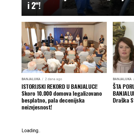
i 2“!
BANJALUKA
2 dana ago
BANJALUKA
ISTORIJSKI REKORD U BANJALUCI!
ŠTA PORU
Skoro 10.000 domova legalizovano
BANJALUK
besplatno, pala decenijska
Draška S
neizvjesnost!
Loading
.
.
.