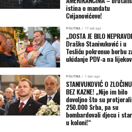
AMERIKANCIMA – brutaln
istina o mandatu
Cvijanovićeve!
POLITIKA
17 sati ago
„DOSTA JE BILO NEPRAVD
Draško Stanivuković i u
Tesliću pokrenuo borbu z
ukidanje PDV-a na lijeko
POLITIKA
1 dan ago
STANIVUKOVIĆ O ZLOČINU
BEZ KAZNE! „Nije im bilo
dovoljno što su protjerali
250.000 Srba, pa su
bombardovali djecu i sta
u koloni!“