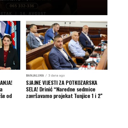
BANJALUKA
3 dana ago
ANJA!
SJAJNE VIJESTI ZA POTKOZARSKA
za
SELA! Drinić “Naredne sedmice
iše od
završavamo projekat Tunjice 1 i 2”