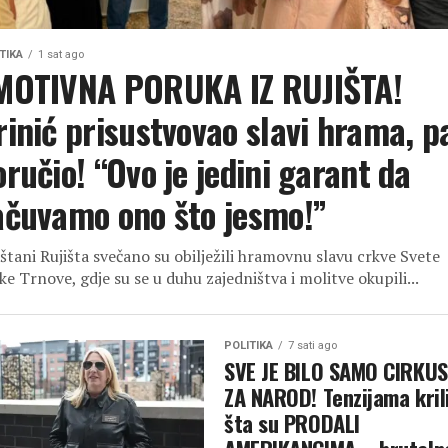
TIKA
1 sat ago
MOTIVNA PORUKA IZ RUJIŠTA!
rinić prisustvovao slavi hrama, p
oručio! “Ovo je jedini garant da
ačuvamo ono što jesmo!”
štani Rujišta svečano su obilježili hramovnu slavu crkve Svete
ke Trnove, gdje su se u duhu zajedništva i molitve okupili...
POLITIKA
7 sati ago
SVE JE BILO SAMO CIRKUS
ZA NAROD! Tenzijama kril
šta su PRODALI