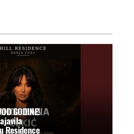
VOD GODINE!
ajavila
u Residence