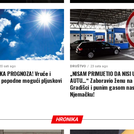
20 sati ago
DRUŠTVO
23 sata ago
KA PROGNOZA! Vruće i
„NISAM PRIMIJETIO DA NISI 
 popodne mogući pljuskovi
AUTU…“ Zaboravio ženu na 
Gradišci i punim gasom nas
Njemačku!
HRONIKA