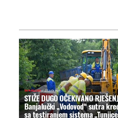
BANJALUKA
22 sata ago
STIŽE DUGO OČEKIVANO RJEŠENJ
Banjalučki „Vodovod“ sutra kre
sa testiranjem sistema „Tunjice