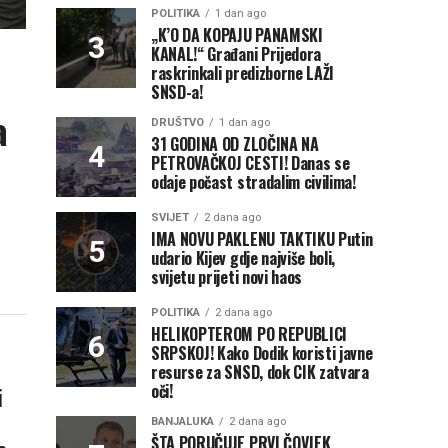
POLITIKA
1 dan ago
„K’O DA KOPAJU PANAMSKI
KANAL!“ Građani Prijedora
raskrinkali predizborne LAŽI
SNSD-a!
a
DRUŠTVO
1 dan ago
31 GODINA OD ZLOČINA NA
PETROVAČKOJ CESTI! Danas se
odaje počast stradalim civilima!
SVIJET
2 dana ago
IMA NOVU PAKLENU TAKTIKU Putin
udario Kijev gdje najviše boli,
svijetu prijeti novi haos
POLITIKA
2 dana ago
HELIKOPTEROM PO REPUBLICI
SRPSKOJ! Kako Dodik koristi javne
resurse za SNSD, dok CIK zatvara
oči!
i
BANJALUKA
2 dana ago
ŠTA PORUČUJE PRVI ČOVJEK