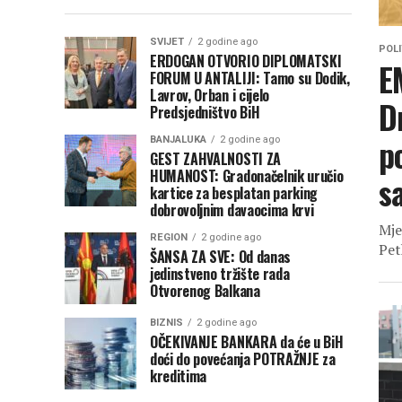
SVIJET
2 godine ago
POLI
ERDOGAN OTVORIO DIPLOMATSKI
E
FORUM U ANTALIJI: Tamo su Dodik,
Lavrov, Orban i cijelo
D
Predsjedništvo BiH
p
BANJALUKA
2 godine ago
GEST ZAHVALNOSTI ZA
HUMANOST: Gradonačelnik uručio
s
kartice za besplatan parking
dobrovoljnim davaocima krvi
Mje
REGION
2 godine ago
Pet
ŠANSA ZA SVE: Od danas
jedinstveno tržište rada
Otvorenog Balkana
BIZNIS
2 godine ago
OČEKIVANJE BANKARA da će u BiH
doći do povećanja POTRAŽNJE za
kreditima