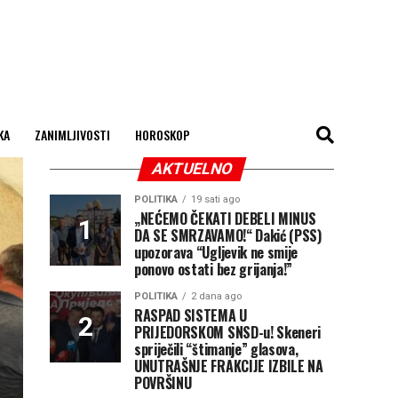
KA
ZANIMLJIVOSTI
HOROSKOP
AKTUELNO
POLITIKA
19 sati ago
„NEĆEMO ČEKATI DEBELI MINUS
DA SE SMRZAVAMO!“ Dakić (PSS)
upozorava “Ugljevik ne smije
ponovo ostati bez grijanja!”
POLITIKA
2 dana ago
RASPAD SISTEMA U
PRIJEDORSKOM SNSD-u! Skeneri
spriječili “štimanje” glasova,
UNUTRAŠNJE FRAKCIJE IZBILE NA
POVRŠINU