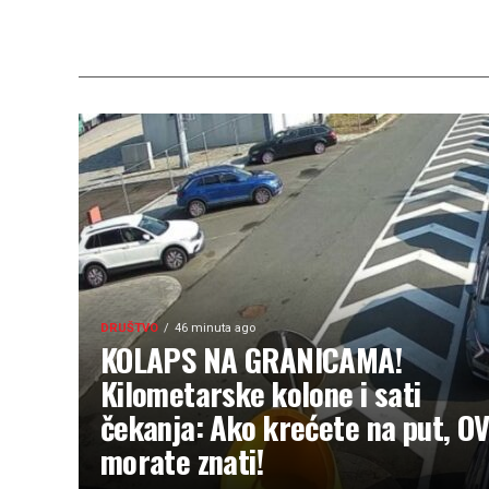
DRUŠTVO
46 minuta ago
KOLAPS NA GRANICAMA!
Kilometarske kolone i sati
čekanja: Ako krećete na put, O
morate znati!