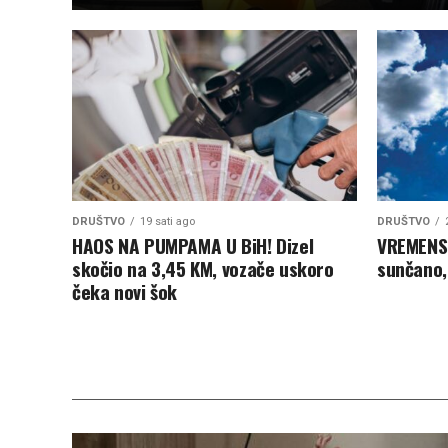
DRUŠTVO
19 sati ago
DRUŠTVO
HAOS NA PUMPAMA U BiH! Dizel
VREMENS
skočio na 3,45 KM, vozače uskoro
sunčano,
čeka novi šok