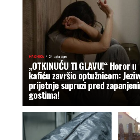
HRONIKA
24 sata ago
„OTKINUĆU TI GLAVU!“ Horor u
kafiću završio optužnicom: Jeziv
prijetnje supruzi pred zapanjen
gostima!