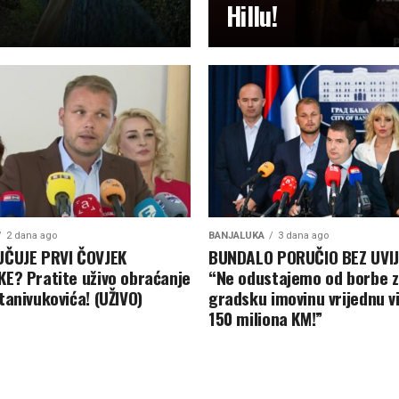
Hillu!
2 dana ago
BANJALUKA
3 dana ago
ČUJE PRVI ČOVJEK
BUNDALO PORUČIO BEZ UVIJ
E? Pratite uživo obraćanje
“Ne odustajemo od borbe 
tanivukovića! (UŽIVO)
gradsku imovinu vrijednu v
150 miliona KM!”