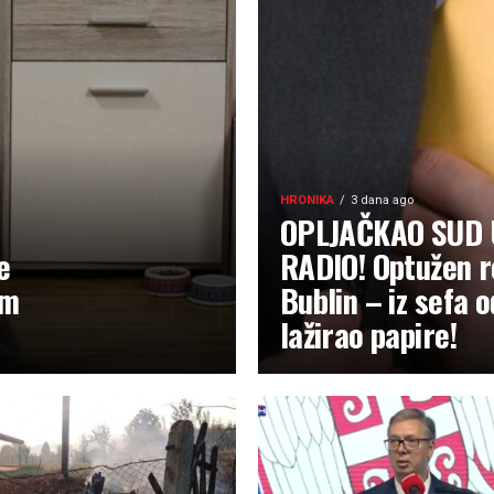
HRONIKA
3 dana ago
OPLJAČKAO SUD 
e
RADIO! Optužen r
im
Bublin – iz sefa 
lažirao papire!