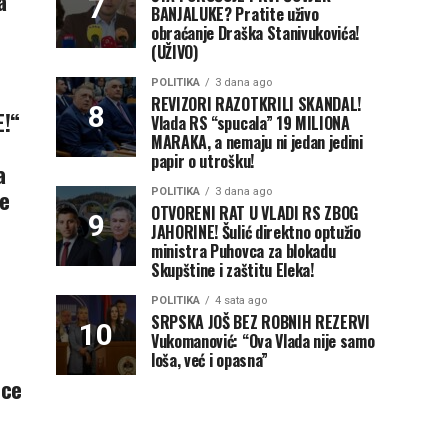
a
BANJALUKE? Pratite uživo
obraćanje Draška Stanivukovića!
(UŽIVO)
POLITIKA
3 dana ago
REVIZORI RAZOTKRILI SKANDAL!
E!“
Vlada RS “spucala” 19 MILIONA
MARAKA, a nemaju ni jedan jedini
papir o utrošku!
a
ve
POLITIKA
3 dana ago
OTVORENI RAT U VLADI RS ZBOG
JAHORINE! Šulić direktno optužio
ministra Puhovca za blokadu
Skupštine i zaštitu Eleka!
POLITIKA
4 sata ago
SRPSKA JOŠ BEZ ROBNIH REZERVI
Vukomanović: “Ova Vlada nije samo
loša, već i opasna”
rce