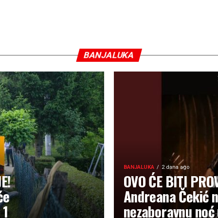
BANJALUKA
BANJALUKA
2 dana ago
E!
OVO ĆE BITI PRO
će
Andreana Čekić n
 1
nezaboravnu noć 