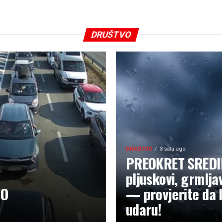
DRUŠTVO
DRUŠTVO
3 sata ago
PREOKRET SREDI
pljuskovi, grmljav
VO
— provjerite da l
udaru!