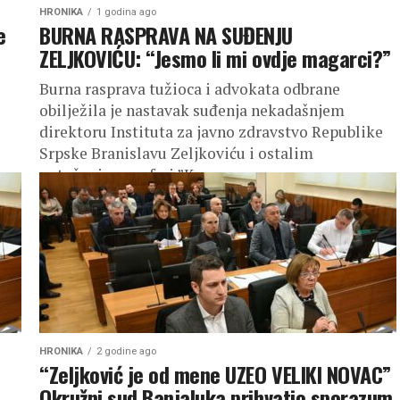
HRONIKA
1 godina ago
e
BURNA RASPRAVA NA SUĐENJU
ZELJKOVIĆU: “Jesmo li mi ovdje magarci?”
Burna rasprava tužioca i advokata odbrane
obilježila je nastavak suđenja nekadašnjem
direktoru Instituta za javno zdravstvo Republike
Srpske Branislavu Zeljkoviću i ostalim
optuženima u aferi ”Korona...
HRONIKA
2 godine ago
“Zeljković je od mene UZEO VELIKI NOVAC”
Okružni sud Banjaluka prihvatio sporazum