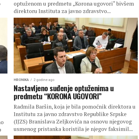
o
optuženom u predmetu „Korona ugovori“ bivšem
direktoru Instituta za javno zdravstvo...
HRONIKA
2 godine ago
Nastavljeno suđenje optuženima u
predmetu “KORONA UGOVORI”
Radmila Baršin, koja je bila pomoćnik direktora u
Institutu za javno zdravstvo Republike Srpske
(IJZS) Branislava Zeljkovića na osnovu njegovog
ao
usmenog pristanka koristila je njegov faksimil...
o