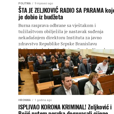
POLITIKA
9 mjeseci ago
ŠTA JE ZELJKOVIĆ RADIO SA PARAMA koj
je dobio iz budžeta
Burna rasprava odbrane sa vještakom i
tužilaštvom obilježila je nastavak suđenja
nekadašnjem direktoru Instituta za javno
zdravstvo Republike Srpske Branislavu
Zeljkoviću, kadru Ujedinjene Srpske Nenada
Stevandića....
HRONIKA
1 godina ago
ISPLIVAO KORONA KRIMINAL! Zeljković i
Bojić putem poruka dogovarali cijene