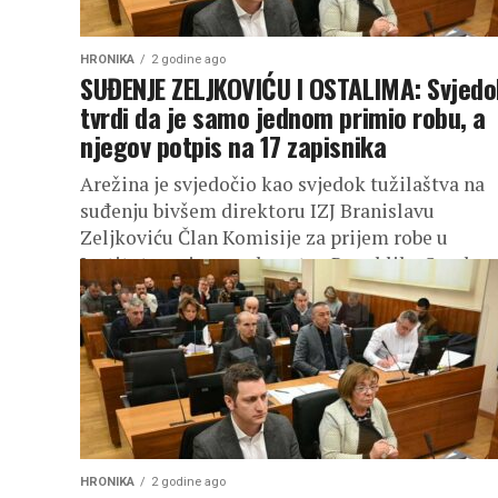
HRONIKA
2 godine ago
SUĐENJE ZELJKOVIĆU I OSTALIMA: Svjedo
tvrdi da je samo jednom primio robu, a
njegov potpis na 17 zapisnika
Arežina je svjedočio kao svjedok tužilaštva na
suđenju bivšem direktoru IZJ Branislavu
Zeljkoviću Član Кomisije za prijem robe u
Institutu za javno zdravstvo Republike Srpske
(IZJ)...
HRONIKA
2 godine ago