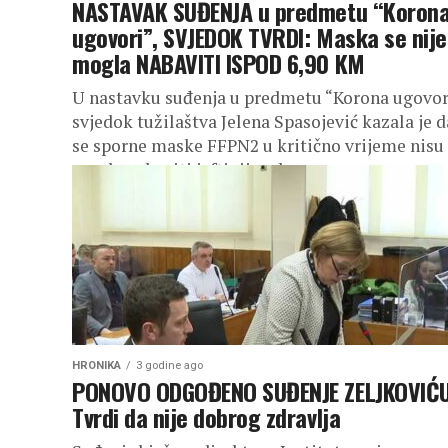
NASTAVAK SUĐENJA u predmetu “Koron
ugovori”, SVJEDOK TVRDI: Maska se nije
mogla NABAVITI ISPOD 6,90 KM
U nastavku suđenja u predmetu “Korona ugovor
svjedok tužilaštva Jelena Spasojević kazala je d
se sporne maske FFPN2 u kritično vrijeme nisu
mogle nabaviti jeftinije od...
HRONIKA
3 godine ago
PONOVO ODGOĐENO SUĐENJE ZELJKOVIĆU
Tvrdi da nije dobrog zdravlja