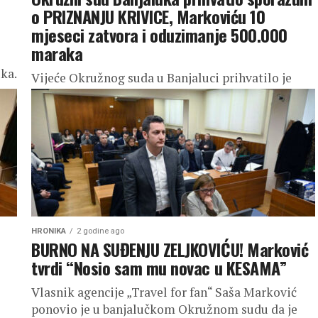
o PRIZNANJU KRIVICE, Markoviću 10
mjeseci zatvora i oduzimanje 500.000
maraka
ka.
Vijeće Okružnog suda u Banjaluci prihvatilo je
sporazum o priznanju krivice zaključen između
optuženog Saše Markovića i Republičkog javnog
tužilaštva u predmetu “Korona ugovori”. Saša
Marković,...
HRONIKA
2 godine ago
BURNO NA SUĐENJU ZELJKOVIĆU! Marković
tvrdi “Nosio sam mu novac u KESAMA”
Vlasnik agencije „Travel for fan“ Saša Marković
ponovio je u banjalučkom Okružnom sudu da je