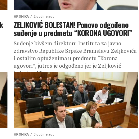
HRONIKA
2 godine ago
k
ZELJKOVIĆ BOLESTAN! Ponovo odgođeno
suđenje u predmetu “KORONA UGOVORI”
Suđenje bivšem direktoru Instituta za javno
zdravstvo Republike Srpske Branislavu Zeljkoviću
i ostalim optuženima u predmetu “Korona
ugovori”, jutros je odgođeno jer je Zeljković
bolestan. Njegov...
HRONIKA
3 godine ago