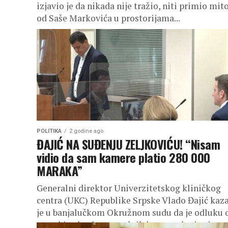
izjavio je da nikada nije tražio, niti primio mit
od Saše Markovića u prostorijama...
POLITIKA
2 godine ago
ĐAJIĆ NA SUĐENJU ZELJKOVIĆU! “Nisam
vidio da sam kamere platio 280 000
MARAKA”
Generalni direktor Univerzitetskog kliničkog
centra (UKC) Republike Srpske Vlado Đajić kaz
je u banjalučkom Okružnom sudu da je odluku 
potrebi nabavke termalnih kamera donio tim...