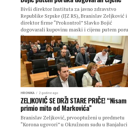
Bivši direktor Instituta za javno zdravstvo
Republike Srpske (IJZ RS), Branislav Zeljković i
direktor firme “Prokontrol” Slavko Bojić
dogovarali kupovinu maski i cijenu putem poru
Ovo...
HRONIKA
2 godine ago
ZELJKOVIĆ SE DRŽI STARE PRIČE! “Nisam
primio mito od Markovića”
Branislav Zeljković, prvooptuženi u predmetu
“Korona ugovori” u Okružnom sudu u Banjaluci