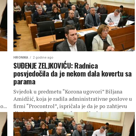
HRONIKA
2 godine ago
SUĐENJE ZELJKOVIĆU: Radnica
posvjedočila da je nekom dala kovertu sa
parama
Svjedok u predmetu “Korona ugovori” Biljana
Amidžić, koja je radila administrativne poslove u
o...
firmi “Procontrol”, ispričala je da je po zahtjevu
direktora te firme, optuženog Slavka...