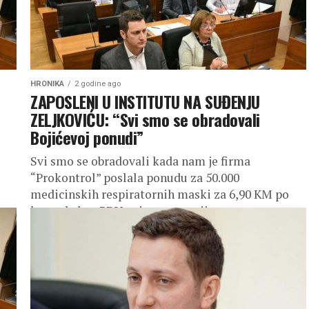
HRONIKA
2 godine ago
ZAPOSLENI U INSTITUTU NA SUĐENJU
ZELJKOVIĆU: “Svi smo se obradovali
Bojićevoj ponudi”
Svi smo se obradovali kada nam je firma
“Prokontrol” poslala ponudu za 50.000
medicinskih respiratornih maski za 6,90 KM po
komadu bez PDV-a, jer smo ranije...