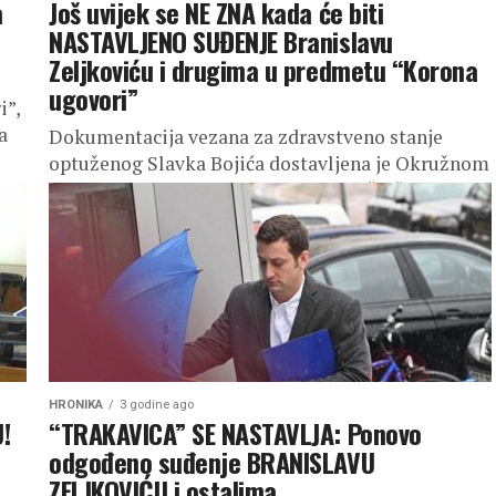
a
Još uvijek se NE ZNA kada će biti
NASTAVLJENO SUĐENJE Branislavu
Zeljkoviću i drugima u predmetu “Korona
ugovori”
i”,
a
Dokumentacija vezana za zdravstveno stanje
optuženog Slavka Bojića dostavljena je Okružnom
sudu u Banjaluci i u toku je njeno vještačenje,
saznaje Srpskainfo. Od rezultata vještačenja
medicinske...
HRONIKA
3 godine ago
!
“TRAKAVICA” SE NASTAVLJA: Ponovo
odgođeno suđenje BRANISLAVU
ZELJKOVIĆU i ostalima